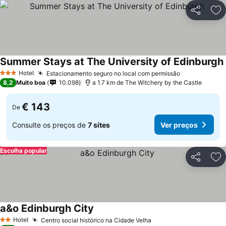
Partilhar
Ad
Summer Stays at The University of Edinburgh
Hotel
Estacionamento seguro no local com permissão
Ver preços
3 Estrelas
8,2
Muito boa
10.098
a 1.7 km de The Witchery by the Castle
€ 143
De
Consulte os preços de
7 sites
Ver preços
Escolha popular
Partilhar
Ad
a&o Edinburgh City
Ver preços
Hotel
Centro social histórico na Cidade Velha
Ver preços
2 Estrelas