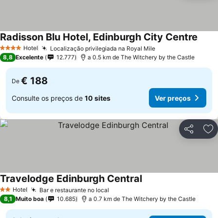
Radisson Blu Hotel, Edinburgh City Centre
Ver p
Hotel
Localização privilegiada na Royal Mile
Ver preços
4 Estrelas
8,8
Excelente
12.777
a 0.5 km de The Witchery by the Castle
€ 188
De
Consulte os preços de
10 sites
Ver preços
Partilhar
Ad
Travelodge Edinburgh Central
Ver preços
Hotel
Bar e restaurante no local
Ver preços
2 Estrelas
8,1
Muito boa
10.685
a 0.7 km de The Witchery by the Castle