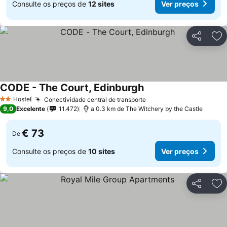
Consulte os preços de
12 sites
Ver preços
Partilhar
Ad
CODE - The Court, Edinburgh
Ver preços
Hostel
Conectividade central de transporte
Ver preços
2 Estrelas
9,0
Excelente
11.472
a 0.3 km de The Witchery by the Castle
€ 73
De
Consulte os preços de
10 sites
Ver preços
Partilhar
Ad