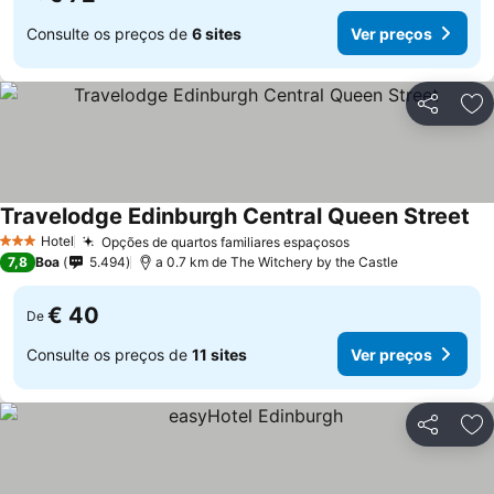
Consulte os preços de
6 sites
Ver preços
Partilhar
Ad
Travelodge Edinburgh Central Queen Street
Ve
Hotel
Opções de quartos familiares espaçosos
Ver preços
3 Estrelas
7,8
Boa
5.494
a 0.7 km de The Witchery by the Castle
€ 40
De
Consulte os preços de
11 sites
Ver preços
Partilhar
Ad