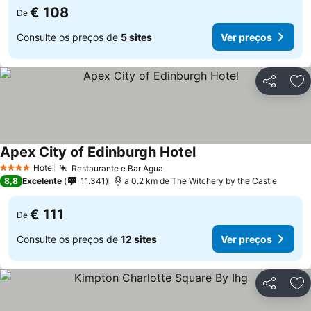
€ 108
De
Consulte os preços de
5 sites
Ver preços
Partilhar
Ad
Apex City of Edinburgh Hotel
Ver preços
Hotel
Restaurante e Bar Agua
Ver preços
4 Estrelas
8,8
Excelente
11.341
a 0.2 km de The Witchery by the Castle
€ 111
De
Consulte os preços de
12 sites
Ver preços
Partilhar
Ad