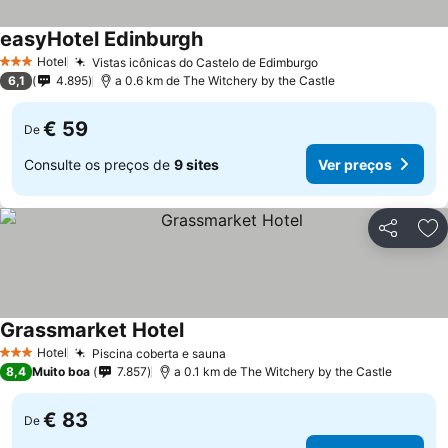
easyHotel Edinburgh
Ver preços
Hotel
Vistas icônicas do Castelo de Edimburgo
Ver preços
3 Estrelas
6,1
4.895
a 0.6 km de The Witchery by the Castle
€ 59
De
Consulte os preços de
9 sites
Ver preços
Partilhar
Ad
Grassmarket Hotel
Ver preços
Hotel
Piscina coberta e sauna
Ver preços
3 Estrelas
8,4
Muito boa
7.857
a 0.1 km de The Witchery by the Castle
€ 83
De