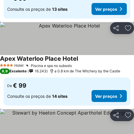
Consulte os preços de
13 sites
Ver preços
Partilhar
Ad
Apex Waterloo Place Hotel
Ver preços
Hotel
Piscina e spa no subsolo
Ver preços
4 Estrelas
8,9
Excelente
16.243
a 0.8 km de The Witchery by the Castle
€ 99
De
Consulte os preços de
14 sites
Ver preços
Partilhar
Ad