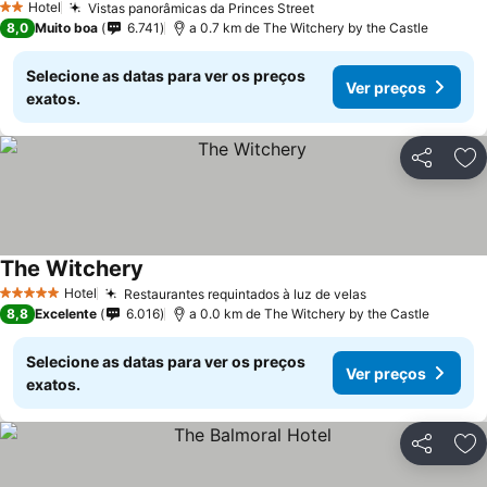
Hotel
Vistas panorâmicas da Princes Street
Ver preços
2 Estrelas
8,0
Muito boa
6.741
a 0.7 km de The Witchery by the Castle
Selecione as datas para ver os preços
Ver preços
exatos.
Partilhar
Ad
The Witchery
Ver preços
Hotel
Restaurantes requintados à luz de velas
Ver preços
5 Estrelas
8,8
Excelente
6.016
a 0.0 km de The Witchery by the Castle
Selecione as datas para ver os preços
Ver preços
exatos.
Partilhar
Ad