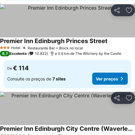
Partilhar
Ad
Premier Inn Edinburgh Princes Street
Ver preços
Hotel
Restaurante Bar + Block no local
Ver preços
3 Estrelas
8,7
Excelente
10.832
a 0.6 km de The Witchery by the Castle
€ 114
De
Consulte os preços de
7 sites
Ver preços
Partilhar
Ad
Premier Inn Edinburgh City Centre (Waverley) hotel