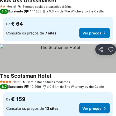
Kick Ass Grassmarket
Ver preços
Hostel
Eventos sociais e passeios diários
Ver preços
2 Estrelas
8,5
Excelente
14.126
a 0.3 km de The Witchery by the Castle
€ 64
De
Consulte os preços de
7 sites
Ver preços
Partilhar
Ad
The Scotsman Hotel
Ver preços
Hotel
Bem-estar e fitness modernos
Ver preços
4 Estrelas
8,7
Excelente
10.269
a 0.5 km de The Witchery by the Castle
€ 159
De
Consulte os preços de
13 sites
Ver preços