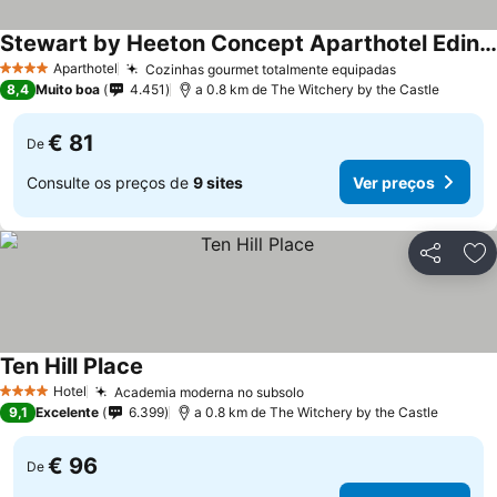
Stewart by Heeton Concept Aparthotel Edinburgh
Ver preços
Aparthotel
Cozinhas gourmet totalmente equipadas
Ver preços
4 Estrelas
8,4
Muito boa
4.451
a 0.8 km de The Witchery by the Castle
€ 81
De
Consulte os preços de
9 sites
Ver preços
Partilhar
Ad
Ten Hill Place
Ver preços
Hotel
Academia moderna no subsolo
Ver preços
4 Estrelas
9,1
Excelente
6.399
a 0.8 km de The Witchery by the Castle
€ 96
De