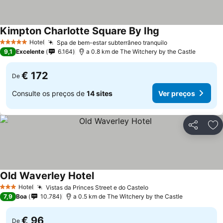
Kimpton Charlotte Square By Ihg
Ver preços
Hotel
Spa de bem-estar subterrâneo tranquilo
Ver preços
5 Estrelas
9,1
Excelente
6.164
a 0.8 km de The Witchery by the Castle
€ 172
De
Consulte os preços de
14 sites
Ver preços
Partilhar
Ad
Old Waverley Hotel
Ver preços
Hotel
Vistas da Princes Street e do Castelo
Ver preços
3 Estrelas
7,9
Boa
10.784
a 0.5 km de The Witchery by the Castle
€ 96
De