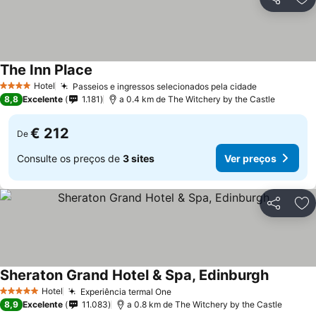
Partilhar
Ad
The Inn Place
Ver preços
Hotel
Passeios e ingressos selecionados pela cidade
Ver preços
4 Estrelas
8,8
Excelente
1.181
a 0.4 km de The Witchery by the Castle
€ 212
De
Consulte os preços de
3 sites
Ver preços
Partilhar
Ad
Sheraton Grand Hotel & Spa, Edinburgh
Ver preç
Hotel
Experiência termal One
Ver preços
5 Estrelas
8,9
Excelente
11.083
a 0.8 km de The Witchery by the Castle