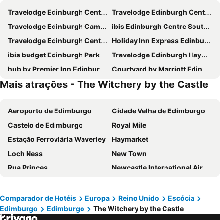
Travelodge Edinburgh Central Waterloo Place
Travelodge Edinburgh Central
Travelodge Edinburgh Cameron Toll
ibis Edinburgh Centre South Bridge - Royal Mile
Travelodge Edinburgh Central Queen Street
Holiday Inn Express Edinburgh - Leith Waterfront by IHG
ibis budget Edinburgh Park
Travelodge Edinburgh Haymarket
hub by Premier Inn Edinburgh Royal Mile hotel
Courtyard by Marriott Edinburgh West
Mais atrações - The Witchery by the Castle
Britannia Edinburgh Hotel
a&o Edinburgh City
hub by Premier Inn Edinburgh Haymarket hotel
Novotel Edinburgh Park
Aeroporto de Edimburgo
Cidade Velha de Edimburgo
Edinburgh House Hotel
Holiday Inn Express Edinburgh City Centre By Ihg
Castelo de Edimburgo
Royal Mile
YOTEL Edinburgh
hub by Premier Inn Edinburgh City Centre (Rose Street) hotel
Estação Ferroviária Waverley
Haymarket
Novotel Edinburgh Centre
Travelodge Edinburgh Airport Ratho Station
Loch Ness
New Town
Kimpton Charlotte Square By Ihg
Dalmahoy Hotel & Country Club
Rua Princes
Newcastle International Airport
Premier Inn Edinburgh Central (Lauriston Place) hotel
Travelodge Edinburgh Park
Victoria Street
Murrayfield Stadium
easyHotel Edinburgh
Hampton by Hilton Edinburgh West End
Inverness railway station
Grassmarket
Travelodge Edinburgh Dreghorn
Garner Hotel Edinburgh – Haymarket
Comparador de Hotéis
Europa
Reino Unido
Escócia
Edimburgo
Edimburgo
The Witchery by the Castle
Glasgow Queen Street
Central Station
Four Points Flex by Sheraton Edinburgh
Holiday Inn Edinburgh By Ihg