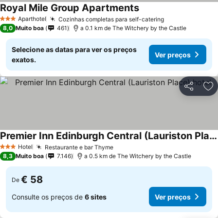
Royal Mile Group Apartments
Ver preços
Aparthotel
Cozinhas completas para self-catering
Ver preços
3 Estrelas
8,0
Muito boa
461
a 0.1 km de The Witchery by the Castle
Selecione as datas para ver os preços
Ver preços
exatos.
Partilhar
Ad
Premier Inn Edinburgh Central (Lauriston Place) hotel
Ver preços
Hotel
Restaurante e bar Thyme
Ver preços
3 Estrelas
8,3
Muito boa
7.146
a 0.5 km de The Witchery by the Castle
€ 58
De
Consulte os preços de
6 sites
Ver preços