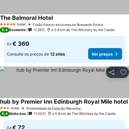
The Balmoral Hotel
Ver preços
Hotel
Fusão franco-escocesa no Brasserie Prince
Ver preços
5 Estrelas
9,4
Excelente
11.267
a 0.6 km de The Witchery by the Castle
€ 360
De
Consulte os preços de
12 sites
Ver preços
Partilhar
Ad
hub by Premier Inn Edinburgh Royal Mile hotel
Hotel
Proximidade da Estação Waverley
Ver preços
3 Estrelas
8,4
Muito boa
11.007
a 0.8 km de The Witchery by the Castle
€ 72
De