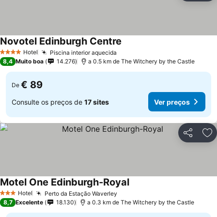
Novotel Edinburgh Centre
Ver preços
Hotel
Piscina interior aquecida
Ver preços
4 Estrelas
8,4
Muito boa
14.276
a 0.5 km de The Witchery by the Castle
€ 89
De
Consulte os preços de
17 sites
Ver preços
Partilhar
Ad
Motel One Edinburgh-Royal
Ver preços
Hotel
Perto da Estação Waverley
Ver preços
3 Estrelas
8,7
Excelente
18.130
a 0.3 km de The Witchery by the Castle