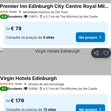
Premier Inn Edinburgh City Centre Royal Mile Hotel
Ver preços
Hotel
Identidade histórica da Old Town
Ver preços
3 Estrelas
8,6
Excelente
5.841
a 0.7 km de The Witchery by the Castle
€ 78
De
Consulte os preços de
5 sites
Ver preços
Partilhar
Ad
Virgin Hotels Edinburgh
Ver preços
Hotel
Ginásio de alta tecnologia
Ver preços
5 Estrelas
9,1
Excelente
9.658
a 0.1 km de The Witchery by the Castle
€ 179
De
Consulte os preços de
13 sites
Ver preços