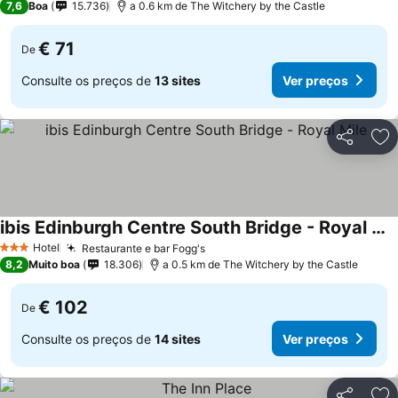
7,6
Boa
15.736
a 0.6 km de The Witchery by the Castle
€ 71
De
Consulte os preços de
13 sites
Ver preços
Partilhar
Ad
ibis Edinburgh Centre South Bridge - Royal Mile
Ver preços
Hotel
Restaurante e bar Fogg's
Ver preços
3 Estrelas
8,2
Muito boa
18.306
a 0.5 km de The Witchery by the Castle
€ 102
De
Consulte os preços de
14 sites
Ver preços