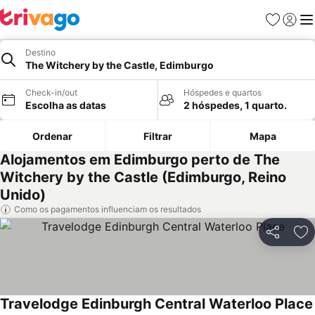
Favoritos
Iniciar
Me
Destino
The Witchery by the Castle, Edimburgo
Check-in/out
Hóspedes e quartos
Escolha as datas
2 hóspedes, 1 quarto.
Ordenar
Filtrar
Mapa
Alojamentos em Edimburgo perto de The
Witchery by the Castle (Edimburgo, Reino
Unido)
Como os pagamentos influenciam os resultados
Partilhar
Ad
Travelodge Edinburgh Central Waterloo Place