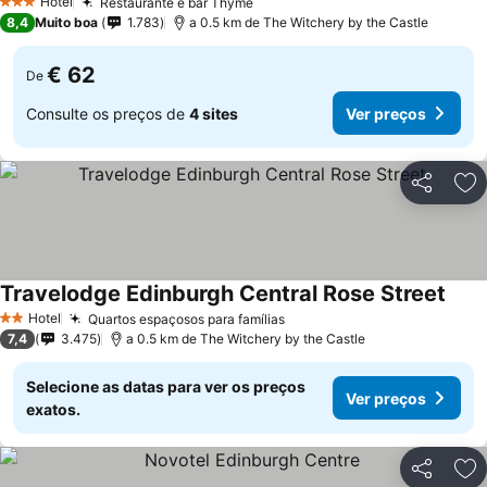
Ver preços
Hotel
Restaurante e bar Thyme
Ver preços
3 Estrelas
8,4
Muito boa
1.783
a 0.5 km de The Witchery by the Castle
€ 62
De
Consulte os preços de
4 sites
Ver preços
Partilhar
Ad
Travelodge Edinburgh Central Rose Street
Ver 
Hotel
Quartos espaçosos para famílias
Ver preços
2 Estrelas
7,4
3.475
a 0.5 km de The Witchery by the Castle
Selecione as datas para ver os preços
Ver preços
exatos.
Partilhar
Ad