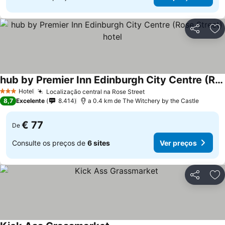
Partilhar
Ad
hub by Premier Inn Edinburgh City Centre (Rose Street) hotel
Ver preços
Hotel
Localização central na Rose Street
Ver preços
3 Estrelas
8,7
Excelente
8.414
a 0.4 km de The Witchery by the Castle
€ 77
De
Consulte os preços de
6 sites
Ver preços
Partilhar
Ad