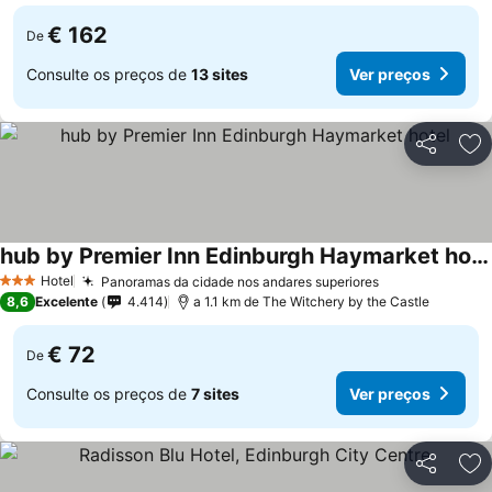
€ 162
De
Consulte os preços de
13 sites
Ver preços
Partilhar
Ad
hub by Premier Inn Edinburgh Haymarket hotel
Ver preços
Hotel
Panoramas da cidade nos andares superiores
Ver preços
3 Estrelas
8,6
Excelente
4.414
a 1.1 km de The Witchery by the Castle
€ 72
De
Consulte os preços de
7 sites
Ver preços
Partilhar
Ad