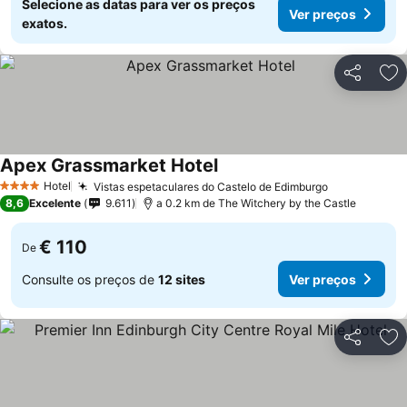
Selecione as datas para ver os preços
Ver preços
exatos.
Partilhar
Ad
Apex Grassmarket Hotel
Ver preços
Hotel
Vistas espetaculares do Castelo de Edimburgo
Ver preços
4 Estrelas
8,6
Excelente
9.611
a 0.2 km de The Witchery by the Castle
€ 110
De
Consulte os preços de
12 sites
Ver preços
Partilhar
Ad