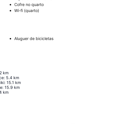
Cofre no quarto
Wi-fi (quarto)
Aluguer de bicicletas
2
km
ace
:
5.4
km
iki
:
15.1
km
le
:
15.9
km
4
km