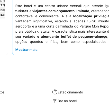
27
%
22
%
Este hotel é um centro urbano versátil que atende ig
13
%
turistas
e
viajantes com orçamento limitado
, oferecend
14
%
confortável e conveniente. A sua
localização privilegi
vantagem significativa, estando a apenas 15-20 minut
aeroporto e a uma curta caminhada do Parque Mon Repo
praia pública gratuita. A característica mais interessante 
seu
variado e abundante buffet de pequeno-almoço
,
opções quentes e frias, bem como especialidades 
hóspedes elogiam consistentemente o
pessoal da rec
Mostrar mais
limpeza
pela sua prestabilidade, gentileza e eficiência, m
indo além com gestos atenciosos. Para uma estadia mais
os hóspedes podem considerar solicitar um quarto vir
jardim.
tos
Estacionamento
Bar no hotel