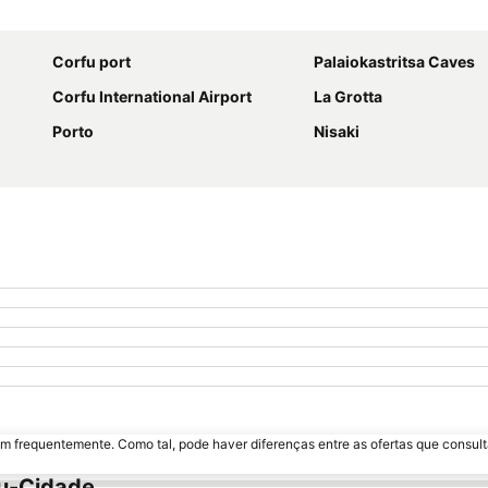
Ampliar mapa
Corfu port
Palaiokastritsa Caves
Corfu International Airport
La Grotta
Porto
Nisaki
m frequentemente. Como tal, pode haver diferenças entre as ofertas que consult
fu-Cidade