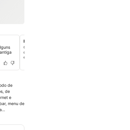
Buffet de café da manhã variado e farto
alguns
Comece o seu dia com um buffet diversificado no estilo
antiga
que oferece uma ampla seleção de itens quentes e frios,
especialidades gregas.
íodo de
os, de
ernet e
 bar, menu de
a