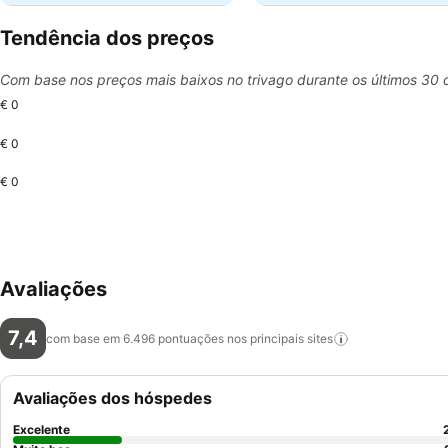
Tendência dos preços
Com base nos preços mais baixos no trivago durante os últimos 30 
€ 0
€ 0
€ 0
Avaliações
7,4
com base em 6.496 pontuações nos principais
sites
Avaliações dos hóspedes
Excelente