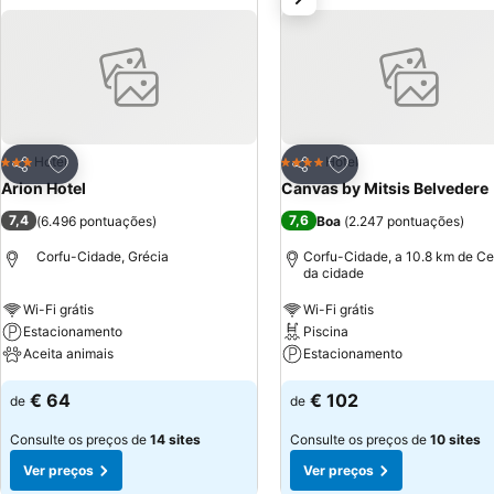
Adicionar aos favoritos
Adicionar aos favor
Hotel
Hotel
3 Estrelas
4 Estrelas
Partilhar
Partilhar
Arion Hotel
Canvas by Mitsis Belvedere
7,4
7,6
(
6.496 pontuações
)
Boa
(
2.247 pontuações
)
Corfu-Cidade, Grécia
Corfu-Cidade, a 10.8 km de Ce
da cidade
Wi-Fi grátis
Wi-Fi grátis
Estacionamento
Piscina
Aceita animais
Estacionamento
€ 64
€ 102
de
de
Consulte os preços de
14 sites
Consulte os preços de
10 sites
Ver preços
Ver preços