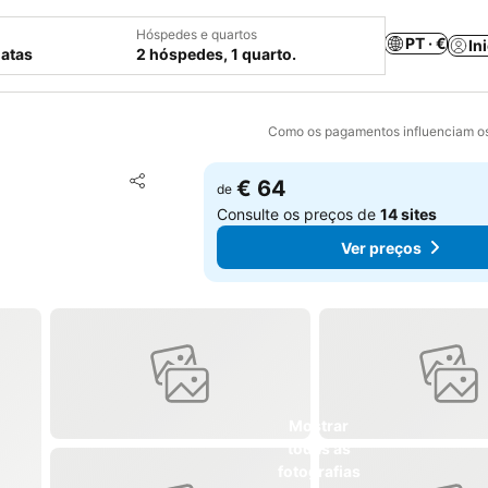
Hóspedes e quartos
PT · €
In
datas
2 hóspedes, 1 quarto.
Como os pagamentos influenciam os
Adicionar aos favoritos
€ 64
de
Partilhar
Consulte os preços de
14 sites
Ver preços