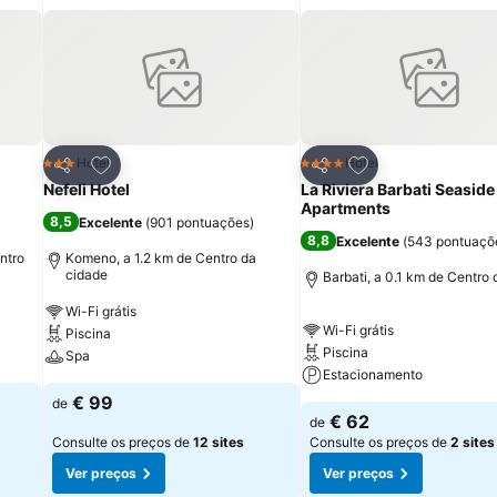
itos
Adicionar aos favoritos
Adicionar aos fav
Hotel
Hotel
3 Estrelas
4 Estrelas
Partilhar
Partilhar
Nefeli Hotel
La Riviera Barbati Seaside
Apartments
8,5
Excelente
(
901 pontuações
)
8,8
Excelente
(
543 pontuaçõ
ntro
Komeno, a 1.2 km de Centro da
cidade
Barbati, a 0.1 km de Centro
Wi-Fi grátis
Wi-Fi grátis
Piscina
Piscina
Spa
Estacionamento
€ 99
de
€ 62
de
Consulte os preços de
12 sites
Consulte os preços de
2 sites
Ver preços
Ver preços