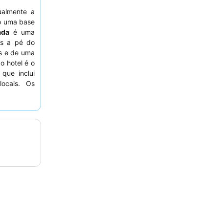
ualmente a
o uma base
ada
é uma
os a pé do
s e de uma
do hotel é o
 que inclui
locais. Os
eção e da
uitas vezes
 tranquila,
ado para o