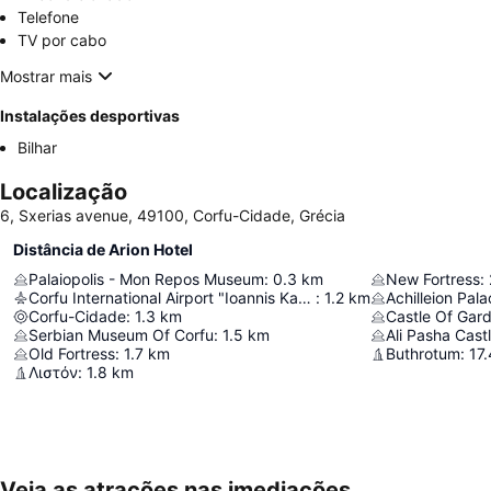
Telefone
TV por cabo
Mostrar mais
Instalações desportivas
Bilhar
Localização
6, Sxerias avenue, 49100, Corfu-Cidade, Grécia
Distância de Arion Hotel
Palaiopolis - Mon Repos Museum
:
0.3
km
New Fortress
:
Corfu International Airport "Ioannis Kapodistrias"
:
1.2
km
Achilleion Pal
Corfu-Cidade
:
1.3
km
Castle Of Gard
Serbian Museum Of Corfu
:
1.5
km
Ali Pasha Cast
Old Fortress
:
1.7
km
Buthrotum
:
17.
Λιστόν
:
1.8
km
Veja as atrações nas imediações