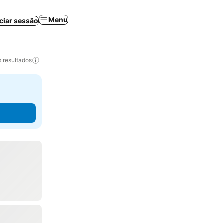
Menu
iciar sessão
 resultados