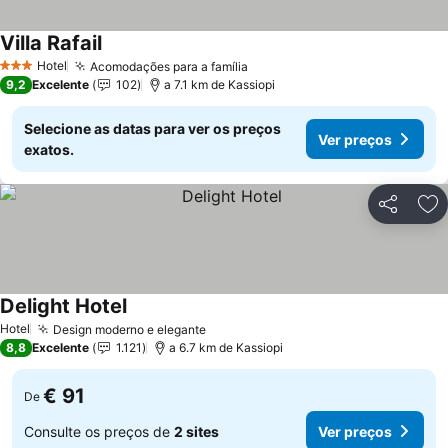
Villa Rafail
Hotel
Acomodações para a família
3 Estrelas
9,2
Excelente
102
a 7.1 km de Kassiopi
Selecione as datas para ver os preços
Ver preços
exatos.
Partilhar
Ad
Delight Hotel
Hotel
Design moderno e elegante
8,8
Excelente
1.121
a 6.7 km de Kassiopi
€ 91
De
Consulte os preços de
2 sites
Ver preços