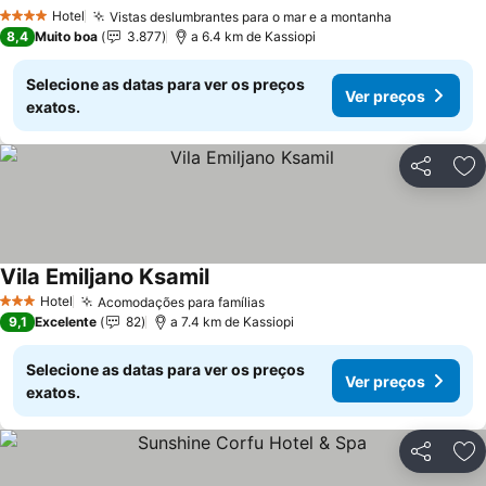
Hotel
Vistas deslumbrantes para o mar e a montanha
4 Estrelas
8,4
Muito boa
3.877
a 6.4 km de Kassiopi
Selecione as datas para ver os preços
Ver preços
exatos.
Partilhar
Ad
Vila Emiljano Ksamil
Hotel
Acomodações para famílias
3 Estrelas
9,1
Excelente
82
a 7.4 km de Kassiopi
Selecione as datas para ver os preços
Ver preços
exatos.
Partilhar
Ad