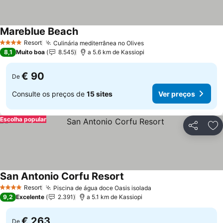
Mareblue Beach
Resort
Culinária mediterrânea no Olives
4 Estrelas
8,1
Muito boa
8.545
a 5.6 km de Kassiopi
€ 90
De
Consulte os preços de
15 sites
Ver preços
Escolha popular
Partilhar
Ad
San Antonio Corfu Resort
Resort
Piscina de água doce Oasis isolada
4 Estrelas
9,2
Excelente
2.391
a 5.1 km de Kassiopi
€ 263
De