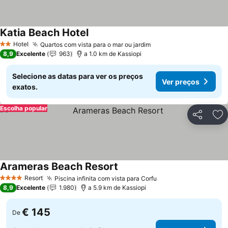
Katia Beach Hotel
Hotel
Quartos com vista para o mar ou jardim
2 Estrelas
8,9
Excelente
963
a 1.0 km de Kassiopi
Selecione as datas para ver os preços
Ver preços
exatos.
Escolha popular
Partilhar
Ad
Arameras Beach Resort
Resort
Piscina infinita com vista para Corfu
4 Estrelas
8,9
Excelente
1.980
a 5.9 km de Kassiopi
€ 145
De