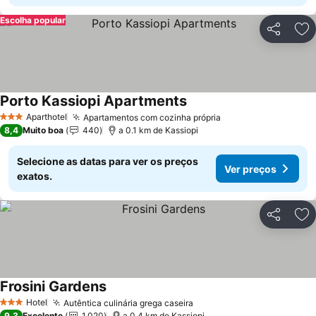
Escolha popular
Partilhar
Ad
Porto Kassiopi Apartments
Aparthotel
Apartamentos com cozinha própria
3 Estrelas
8,4
Muito boa
440
a 0.1 km de Kassiopi
Selecione as datas para ver os preços
Ver preços
exatos.
Partilhar
Ad
Frosini Gardens
Hotel
Autêntica culinária grega caseira
3 Estrelas
9,3
Excelente
1.020
a 0.4 km de Kassiopi