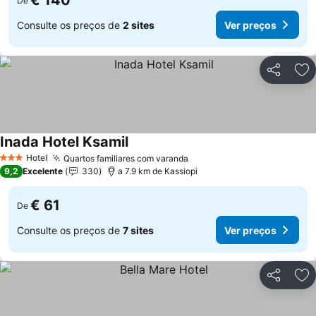
€ 140
De
Consulte os preços de
2 sites
Ver preços
Partilhar
Ad
Inada Hotel Ksamil
Hotel
Quartos familiares com varanda
3 Estrelas
9,2
Excelente
330
a 7.9 km de Kassiopi
€ 61
De
Consulte os preços de
7 sites
Ver preços
Partilhar
Ad