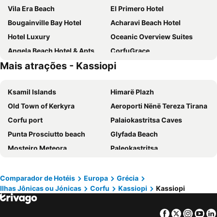
Vila Era Beach
El Primero Hotel
Bougainville Bay Hotel
Acharavi Beach Hotel
Hotel Luxury
Oceanic Overview Suites
Angela Beach Hotel & Apts
CorfuGrace
Mais atrações - Kassiopi
Elea Beach Hotel
Sunshine Corfu Hotel & Spa
Hotel Artur
Hotel Keos
Ksamil Islands
Himarë Plazh
Akron Seascape Resort, a member of Brown Hotels
Century Resort
Old Town of Kerkyra
Aeroporti Nënë Tereza Tirana
LAGUNA HOLIDAY RESORT
Hotel Saranda Butrinti, Affiliated by Meliá
Corfu port
Palaiokastritsa Caves
Hotel Blue Sky
Atlantis Hotel
Punta Prosciutto beach
Glyfada Beach
Hotel Panorama Sarande
San Angelo Luxury Resort & Spa - Adults Only
Mosteiro Meteora
Paleokastritsa
Iolida Corfu Resort & Spa by Smile Hotels
Hotel Apollon
Port of Lefkada
Punta Prosciutto
Roda Beach
Hotel Vila Kalcuni Sarande
Corfu International Airport
La Grotta
Kontokali Bay Resort & Spa
Cavalieri Hotel
Comparador de Hotéis
Europa
Grécia
Ilhas Jônicas ou Jónicas
Corfu
Kassiopi
Kassiopi
Plazhi i Durrësit
Mon Repos
ArtNest Luxury Hotel & Suites
Hotel Corfu Secret
Dassia
Meteora Art
Hotel Adriatik Ksamil
Panorama Sidari Hotel
Facebook
Twitter
Insta
Yo