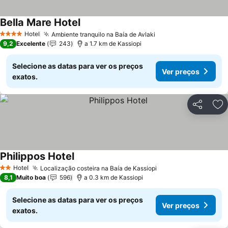
Bella Mare Hotel
Hotel
Ambiente tranquilo na Baía de Avlaki
4 Estrelas
9,2
Excelente
243
a 1.7 km de Kassiopi
Selecione as datas para ver os preços
Ver preços
exatos.
Partilhar
Ad
Philippos Hotel
Hotel
Localização costeira na Baía de Kassiopi
2 Estrelas
8,1
Muito boa
596
a 0.3 km de Kassiopi
Selecione as datas para ver os preços
Ver preços
exatos.