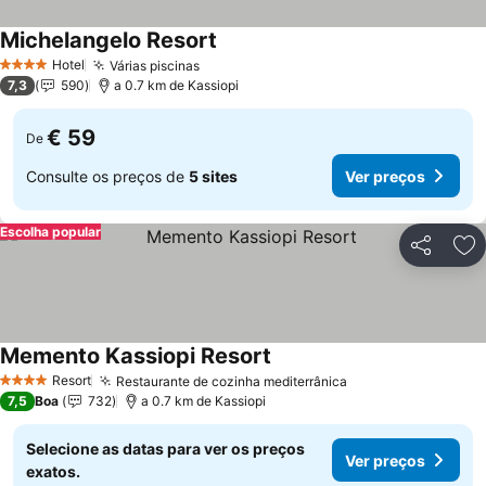
Michelangelo Resort
Hotel
Várias piscinas
4 Estrelas
7,3
590
a 0.7 km de Kassiopi
€ 59
De
Consulte os preços de
5 sites
Ver preços
Escolha popular
Partilhar
Ad
Memento Kassiopi Resort
Resort
Restaurante de cozinha mediterrânica
4 Estrelas
7,5
Boa
732
a 0.7 km de Kassiopi
Selecione as datas para ver os preços
Ver preços
exatos.