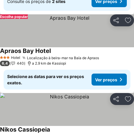
Consulte os preços de
2 sites
Ver preços
Escolha popular
Partilhar
Ad
Apraos Bay Hotel
Hotel
Localização à beira-mar na Baía de Apraos
3 Estrelas
6,4
440
a 2.9 km de Kassiopi
Selecione as datas para ver os preços
Ver preços
exatos.
Partilhar
Ad
Nikos Cassiopeia