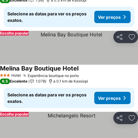
8,5
Excelente
736
a 0.3 km de Kassiopi
Selecione as datas para ver os preços
Ver preços
exatos.
Escolha popular
Partilhar
Ad
Melina Bay Boutique Hotel
Hotel
Experiência boutique no porto
3 Estrelas
9,5
Excelente
1.078
a 0.1 km de Kassiopi
Selecione as datas para ver os preços
Ver preços
exatos.
Escolha popular
Partilhar
Ad