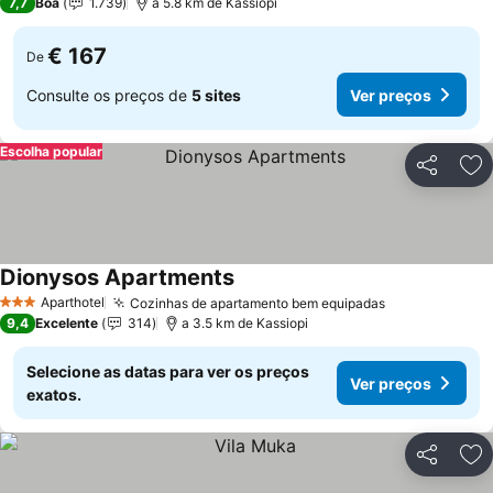
7,7
Boa
1.739
a 5.8 km de Kassiopi
€ 167
De
Consulte os preços de
5 sites
Ver preços
Escolha popular
Partilhar
Ad
Dionysos Apartments
Aparthotel
Cozinhas de apartamento bem equipadas
3 Estrelas
9,4
Excelente
314
a 3.5 km de Kassiopi
Selecione as datas para ver os preços
Ver preços
exatos.
Partilhar
Ad