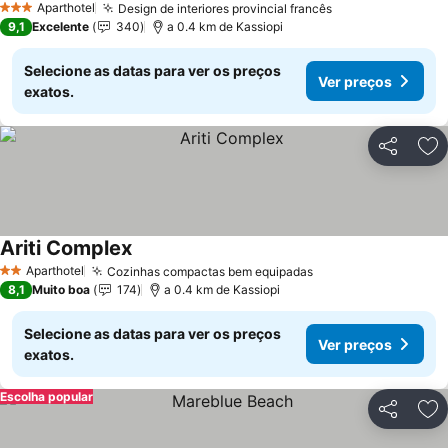
Aparthotel
Design de interiores provincial francês
3 Estrelas
9,1
Excelente
340
a 0.4 km de Kassiopi
Selecione as datas para ver os preços
Ver preços
exatos.
Partilhar
Ad
Ariti Complex
Aparthotel
Cozinhas compactas bem equipadas
2 Estrelas
8,1
Muito boa
174
a 0.4 km de Kassiopi
Selecione as datas para ver os preços
Ver preços
exatos.
Escolha popular
Partilhar
Ad