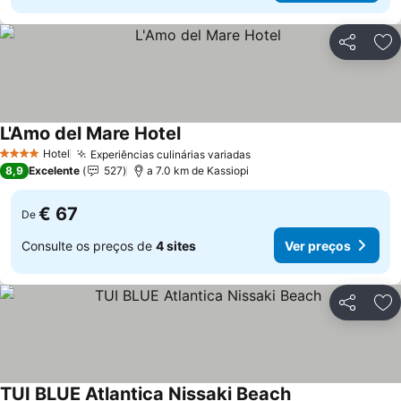
Partilhar
Ad
L'Amo del Mare Hotel
Hotel
Experiências culinárias variadas
4 Estrelas
8,9
Excelente
527
a 7.0 km de Kassiopi
€ 67
De
Consulte os preços de
4 sites
Ver preços
Partilhar
Ad
TUI BLUE Atlantica Nissaki Beach