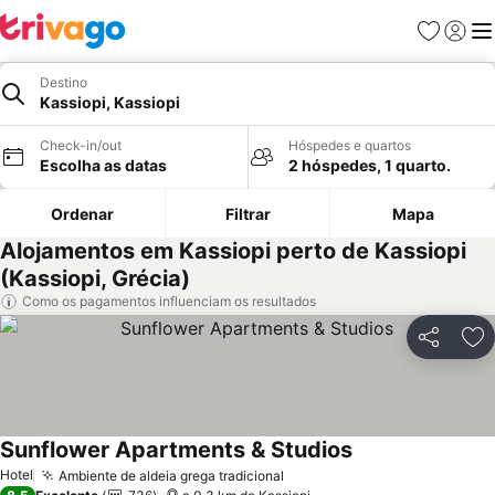
Favoritos
Iniciar
Me
Destino
Kassiopi, Kassiopi
Check-in/out
Hóspedes e quartos
Escolha as datas
2 hóspedes, 1 quarto.
Ordenar
Filtrar
Mapa
Alojamentos em Kassiopi perto de Kassiopi
(Kassiopi, Grécia)
Como os pagamentos influenciam os resultados
Partilhar
Ad
Sunflower Apartments & Studios
Hotel
Ambiente de aldeia grega tradicional