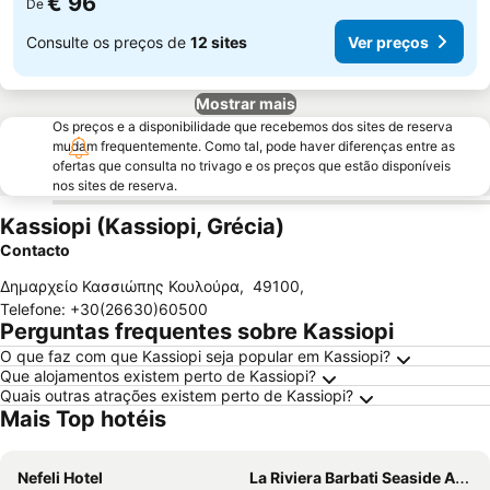
€ 96
De
Consulte os preços de
12 sites
Ver preços
Mostrar mais
Os preços e a disponibilidade que recebemos dos sites de reserva
mudam frequentemente. Como tal, pode haver diferenças entre as
ofertas que consulta no trivago e os preços que estão disponíveis
nos sites de reserva.
Kassiopi (Kassiopi, Grécia)
Contacto
Δημαρχείο Κασσιώπης Κουλούρα
,
49100
,
Telefone
:
+30(26630)60500
Perguntas frequentes sobre Kassiopi
O que faz com que Kassiopi seja popular em Kassiopi?
Que alojamentos existem perto de Kassiopi?
Quais outras atrações existem perto de Kassiopi?
Mais Top hotéis
Nefeli Hotel
La Riviera Barbati Seaside Apartments