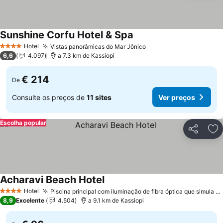
Sunshine Corfu Hotel & Spa
Hotel
Vistas panorâmicas do Mar Jônico
4 Estrelas
6,6
4.097
a 7.3 km de Kassiopi
€ 214
De
Consulte os preços de
11 sites
Ver preços
Escolha popular
Partilhar
Ad
Acharavi Beach Hotel
Hotel
Piscina principal com iluminação de fibra óptica que simula estrelas
4 Estrelas
8,9
Excelente
4.504
a 9.1 km de Kassiopi