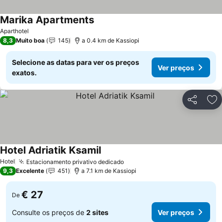
Marika Apartments
Aparthotel
8,3
Muito boa
145
a 0.4 km de Kassiopi
Selecione as datas para ver os preços
Ver preços
exatos.
Partilhar
Ad
Hotel Adriatik Ksamil
Hotel
Estacionamento privativo dedicado
9,3
Excelente
451
a 7.1 km de Kassiopi
€ 27
De
Consulte os preços de
2 sites
Ver preços