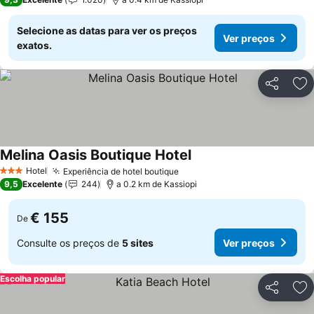
Selecione as datas para ver os preços
Ver preços
exatos.
Partilhar
Ad
Melina Oasis Boutique Hotel
Hotel
Experiência de hotel boutique
3 Estrelas
9,5
Excelente
244
a 0.2 km de Kassiopi
€ 155
De
Consulte os preços de
5 sites
Ver preços
Escolha popular
Partilhar
Ad