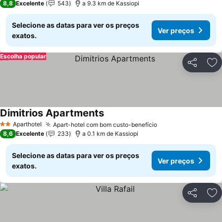
8,8
Excelente
543
a 9.3 km de Kassiopi
Selecione as datas para ver os preços
Ver preços
exatos.
Escolha popular
Partilhar
Ad
Dimitrios Apartments
Aparthotel
Apart-hotel com bom custo-benefício
2 Estrelas
8,6
Excelente
233
a 0.1 km de Kassiopi
Selecione as datas para ver os preços
Ver preços
exatos.
Partilhar
Ad