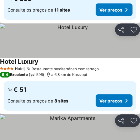
Consulte os preços de
11 sites
Ver preços
Partilhar
Ad
Hotel Luxury
Hotel
Restaurante mediterrâneo com terraço
4 Estrelas
9,4
Excelente
596
a 6.8 km de Kassiopi
€ 51
De
Consulte os preços de
8 sites
Ver preços
Partilhar
Ad