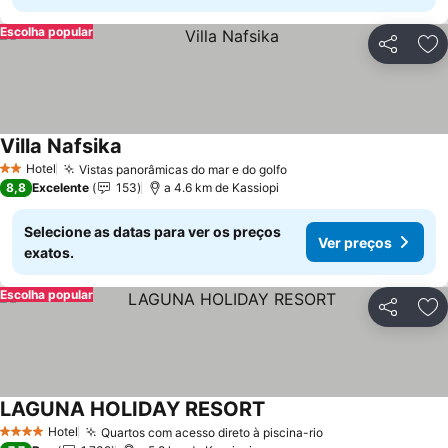
Escolha popular
Partilhar
Ad
Villa Nafsika
Hotel
Vistas panorâmicas do mar e do golfo
2 Estrelas
8,8
Excelente
153
a 4.6 km de Kassiopi
Selecione as datas para ver os preços
Ver preços
exatos.
Escolha popular
Partilhar
Ad
LAGUNA HOLIDAY RESORT
Hotel
Quartos com acesso direto à piscina-rio
4 Estrelas