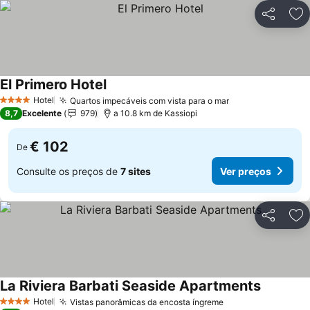
Partilhar
Ad
El Primero Hotel
Hotel
Quartos impecáveis com vista para o mar
4 Estrelas
8,7
Excelente
979
a 10.8 km de Kassiopi
€ 102
De
Consulte os preços de
7 sites
Ver preços
Partilhar
Ad
La Riviera Barbati Seaside Apartments
Hotel
Vistas panorâmicas da encosta íngreme
4 Estrelas