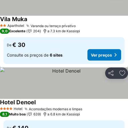
Vila Muka
Aparthotel
Varanda ou terraço privativo
2 Estrelas
9,0
Excelente
204
a 7.3 km de Kassiopi
€ 30
De
Consulte os preços de
6 sites
Ver preços
Partilhar
Ad
Hotel Denoel
Hotel
Acomodações modernas e limpas
4 Estrelas
8,1
Muito boa
639
a 6.8 km de Kassiopi