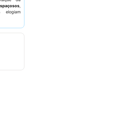
espaçosos
,
s elogiam
stável, e o
bundante,
nquila, os