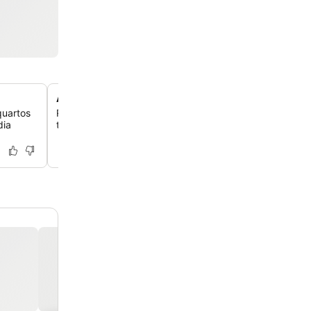
Área de lounge-bar
quartos
Relaxe na espaçosa área de lounge-bar do hotel, um e
dia
tranquilo para você desfrutar de bebidas e socializar.