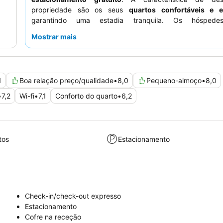
propriedade são os seus
quartos confortáveis e 
garantindo uma estadia tranquila. Os hóspede
consistentemente o
staff
excecionalmente simpático e pre
Mostrar mais
pequeno-almoço é frequentemente destacado como a
variado e saboroso. Para uma experiência mais tra
hóspedes devem solicitar um quarto virado para o jardim.
1
Boa relação preço/qualidade
•
8,0
Pequeno-almoço
•
8,0
•
7,2
Wi-fi
•
7,1
Conforto do quarto
•
6,2
tos
Estacionamento
Check-in/check-out expresso
Estacionamento
Cofre na receção