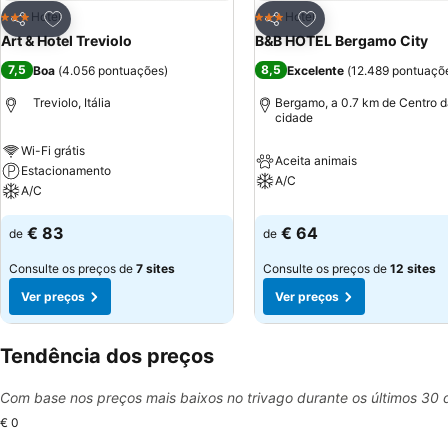
Adicionar aos favoritos
Adicionar aos favor
Hotel
Hotel
3 Estrelas
3 Estrelas
Partilhar
Partilhar
Art & Hotel Treviolo
B&B HOTEL Bergamo City
7,5
8,5
Boa
(
4.056 pontuações
)
Excelente
(
12.489 pontuaçõ
Treviolo, Itália
Bergamo, a 0.7 km de Centro 
cidade
Wi-Fi grátis
Aceita animais
Estacionamento
A/C
A/C
€ 83
€ 64
de
de
Consulte os preços de
7 sites
Consulte os preços de
12 sites
Ver preços
Ver preços
Tendência dos preços
Com base nos preços mais baixos no trivago durante os últimos 30 
€ 0