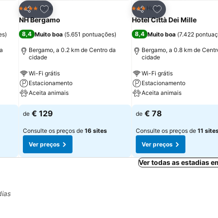
itos
Adicionar aos favoritos
Adicionar aos fav
Hotel
Hotel
4 Estrelas
3 Estrelas
Partilhar
Partilhar
NH Bergamo
Hotel Città Dei Mille
8,4
8,4
es
)
Muito boa
(
5.651 pontuações
)
Muito boa
(
7.422 pontua
da
Bergamo, a 0.2 km de Centro da
Bergamo, a 0.8 km de Centr
cidade
cidade
Wi-Fi grátis
Wi-Fi grátis
Estacionamento
Estacionamento
Aceita animais
Aceita animais
€ 129
€ 78
de
de
Consulte os preços de
16 sites
Consulte os preços de
11 site
Ver preços
Ver preços
Ver todas as estadias e
dias