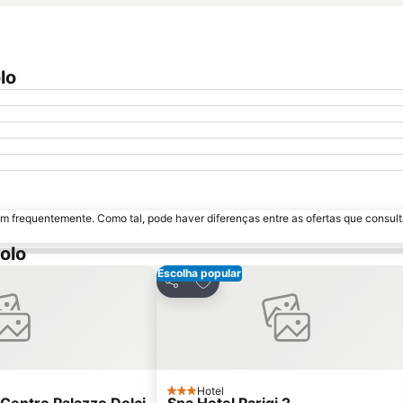
lo
m frequentemente. Como tal, pode haver diferenças entre as ofertas que consult
olo
Escolha popular
avoritos
Adicionar aos favoritos
Partilhar
Hotel
3 Estrelas