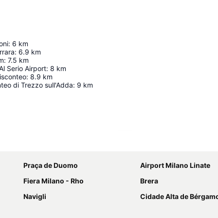
oni
:
6
km
rrara
:
6.9
km
um
:
7.5
km
l Serio Airport
:
8
km
isconteo
:
8.9
km
nteo di Trezzo sull'Adda
:
9
km
Ampliar mapa
Praça de Duomo
Airport Milano Linate
Fiera Milano - Rho
Brera
Navigli
Cidade Alta de Bérgam