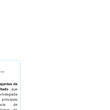
tima
iajantes de
itado
que
rivilegiada
principais
ência de
staque da