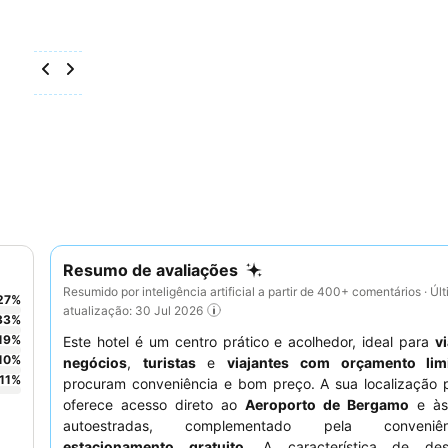
Resumo de avaliações
Resumido por inteligência artificial a partir de 400+ comentários · Úl
27
%
atualização: 30 Jul 2026
33
%
19
%
Este hotel é um centro prático e acolhedor, ideal para
v
10
%
negócios
,
turistas
e
viajantes com orçamento lim
11
%
procuram conveniência e bom preço. A sua localização p
oferece acesso direto ao
Aeroporto de Bergamo
e às 
autoestradas, complementado pela conveni
estacionamento gratuito
. A característica de de