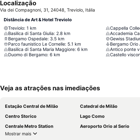
Localização
Via dei Compagnoni, 31, 24048, Treviolo, Itália
Distância de Art & Hotel Treviolo
Treviolo
:
1
km
Cappella Colle
Basilica di Santa Giulia
:
2.8
km
Accademia Ca
Bergamo Ospedale
:
3.5
km
Gewiss Stadi
Parco faunistico Le Cornelle
:
5.1
km
Bergamo Orio A
Basilica di Santa Maria Maggiore
:
6
km
Antico ponte v
Duomo di Bergamo
:
6
km
Castello visco
Veja as atrações nas imediações
Estação Central de Milão
Catedral de Milão
Centro Storico
Lago Como
Centrale Metro Station
Aeroporto Orio al Serio
Mostrar mais