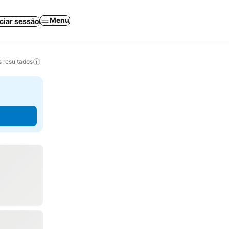
Menu
iciar sessão
 resultados