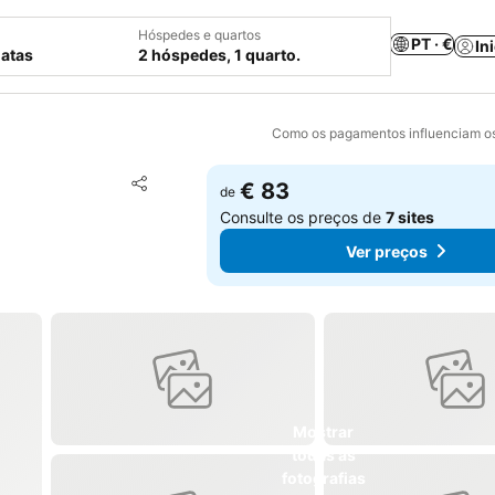
Hóspedes e quartos
PT · €
In
datas
2 hóspedes, 1 quarto.
Como os pagamentos influenciam os
Adicionar aos favoritos
€ 83
de
Partilhar
Consulte os preços de
7 sites
Ver preços