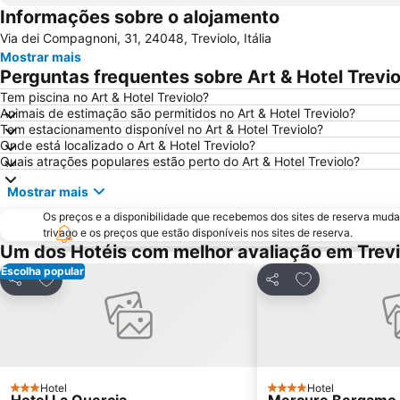
Informações sobre o alojamento
Via dei Compagnoni, 31, 24048, Treviolo, Itália
Mostrar mais
Perguntas frequentes sobre Art & Hotel Trevio
Tem piscina no Art & Hotel Treviolo?
Animais de estimação são permitidos no Art & Hotel Treviolo?
Tem estacionamento disponível no Art & Hotel Treviolo?
Onde está localizado o Art & Hotel Treviolo?
Quais atrações populares estão perto do Art & Hotel Treviolo?
Mostrar mais
Os preços e a disponibilidade que recebemos dos sites de reserva muda
trivago e os preços que estão disponíveis nos sites de reserva.
Um dos Hotéis com melhor avaliação em Trevi
Escolha popular
Adicionar aos favoritos
Adicionar aos f
Partilhar
Partilhar
Hotel
Hotel
3 Estrelas
4 Estrelas