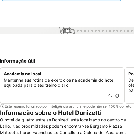
1 / 19
Informação útil
Academia no local
Pa
Mantenha sua rotina de exercícios na academia do hotel,
De
equipada para o seu treino diário.
of
pa
Este resumo foi criado por inteligência artificial e pode não ser 100% correto.
Informação sobre o Hotel Donizetti
O hotel de quatro estrelas Donizetti está localizado no centro de
Lallio. Nas proximidades podem encontrar-se Bergamo Piazza
Matteotti, Parco Faunistico Le Cornelle e a Galeria dell'Accademia