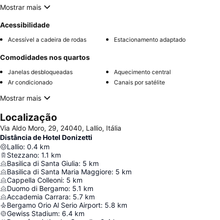
Mostrar mais
Acessibilidade
Acessível a cadeira de rodas
Estacionamento adaptado
Comodidades nos quartos
Janelas desbloqueadas
Aquecimento central
Ar condicionado
Canais por satélite
Mostrar mais
Localização
Via Aldo Moro, 29, 24040, Lallio, Itália
Distância de Hotel Donizetti
Lallio
:
0.4
km
Stezzano
:
1.1
km
Basilica di Santa Giulia
:
5
km
Basilica di Santa Maria Maggiore
:
5
km
Cappella Colleoni
:
5
km
Duomo di Bergamo
:
5.1
km
Accademia Carrara
:
5.7
km
Bergamo Orio Al Serio Airport
:
5.8
km
Gewiss Stadium
:
6.4
km