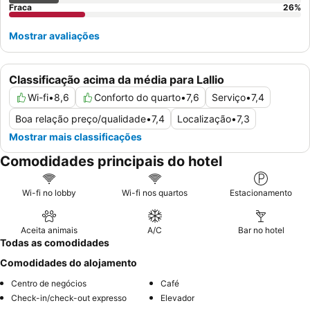
Fraca
26
%
Mostrar avaliações
Classificação acima da média para Lallio
Wi-fi
•
8,6
Conforto do quarto
•
7,6
Serviço
•
7,4
Boa relação preço/qualidade
•
7,4
Localização
•
7,3
Mostrar mais classificações
Comodidades principais do hotel
Wi-fi no lobby
Wi-fi nos quartos
Estacionamento
Aceita animais
A/C
Bar no hotel
Todas as comodidades
Comodidades do alojamento
Centro de negócios
Café
Check-in/check-out expresso
Elevador