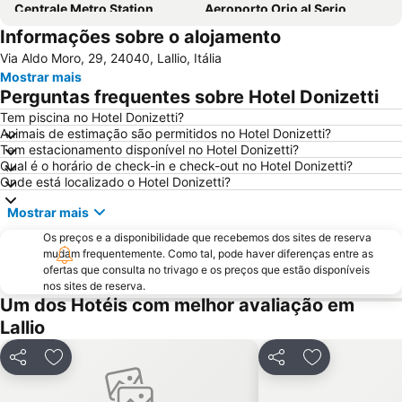
Centrale Metro Station
Aeroporto Orio al Serio
Informações sobre o alojamento
Navigli
Cidade Alta de Bérgamo
Via Aldo Moro, 29, 24040, Lallio, Itália
Stazione di Bergamo
San Siro
Mostrar mais
Stazione Porta Garibaldi
Lampugnano Metro Station
Perguntas frequentes sobre Hotel Donizetti
Autodromo Nazionale Monza
Teatro alla Scala
Tem piscina no Hotel Donizetti?
Animais de estimação são permitidos no Hotel Donizetti?
San Siro Stadio Metro Station
Cadorna – Triennale Metro Station
Tem estacionamento disponível no Hotel Donizetti?
Porta Romana
Porta Garibaldi
Qual é o horário de check-in e check-out no Hotel Donizetti?
Onde está localizado o Hotel Donizetti?
Porta Venezia
Galeria Vittorio Emanuele II
Mostrar mais
Porto Como
FieraMilano
Os preços e a disponibilidade que recebemos dos sites de reserva
Lampugnano
Museo del Duomo di Milano
mudam frequentemente. Como tal, pode haver diferenças entre as
Funicolare di Città Alta
Teatro Sociale Como
ofertas que consulta no trivago e os preços que estão disponíveis
nos sites de reserva.
Boccaleone
Garibaldi Metro Station
Um dos Hotéis com melhor avaliação em
Teatro dal Verme
Bicocca
Lallio
Via Montenapoleone
San Siro Ippodromo Metro Station
Partilhar
Adicionar aos favoritos
Partilhar
Adicionar aos
Stazione Milano Lambrate
Castelo Sforzeco
Porta Genova
Lago d' Iseo