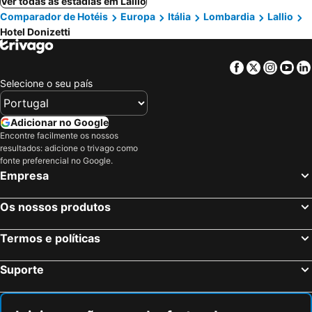
Ver todas as estadias em Lallio
Comparador de Hotéis
Europa
Itália
Lombardia
Lallio
Hotel Donizetti
Facebook
Twitter
Insta
Yo
Selecione o seu país
Adicionar no Google
Encontre facilmente os nossos
resultados: adicione o trivago como
fonte preferencial no Google.
Empresa
Os nossos produtos
Termos e políticas
Suporte