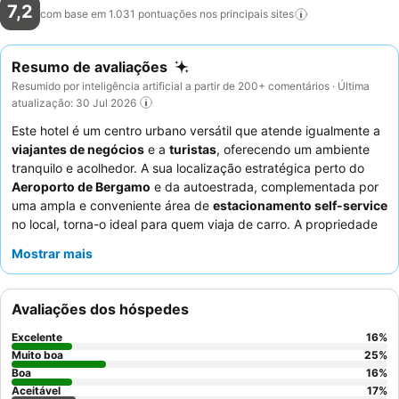
7,2
com base em 1.031 pontuações nos principais
sites
Resumo de avaliações
Resumido por inteligência artificial a partir de 200+ comentários · Última
atualização: 30 Jul 2026
Este hotel é um centro urbano versátil que atende igualmente a
viajantes de negócios
e a
turistas
, oferecendo um ambiente
tranquilo e acolhedor. A sua localização estratégica perto do
Aeroporto de Bergamo
e da autoestrada, complementada por
uma ampla e conveniente área de
estacionamento self-service
no local, torna-o ideal para quem viaja de carro. A propriedade
dispõe de quartos bem conservados e
salas de reunião
, com
Mostrar mais
uma máquina automática de snacks e bebidas disponível 24
horas por dia, 7 dias por semana. Os hóspedes elogiam
consistentemente a
gentileza e a prestatividade
do pessoal da
Avaliações dos hóspedes
receção e do pequeno-almoço. Para uma estadia mais tranquila,
os hóspedes recomendam solicitar um quarto virado para o lado
Excelente
16
%
oposto da estrada principal.
Muito boa
25
%
Boa
16
%
Aceitável
17
%