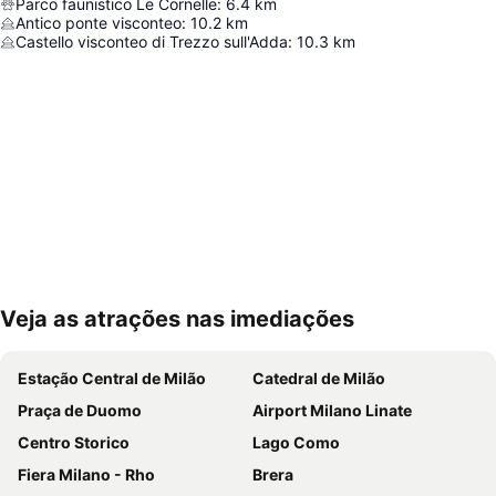
Parco faunistico Le Cornelle
:
6.4
km
Antico ponte visconteo
:
10.2
km
Castello visconteo di Trezzo sull'Adda
:
10.3
km
Veja as atrações nas imediações
Ampliar mapa
Estação Central de Milão
Catedral de Milão
Praça de Duomo
Airport Milano Linate
Centro Storico
Lago Como
Fiera Milano - Rho
Brera