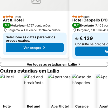
Zara Metro Station
Bovisa
Lido di Bellagio
Assago Milanofiori Forum Metro Station
Hotel
Hotel
4 Estrelas
4 Estrelas
Art & Hotel
Hotel Cappello D'O
Lambrate
Città Studi
8,1
8,7
Muito boa
(
4.727 pontuações
)
Excelente
(
7.405 po
Porta Venezia Metro Station
Isola
Bergamo, a 4.6 km de Centro da cidade
Bergamo, a 0.0 km de 
Moscova Metro Station
Duomo Metro Station
Selecione as datas para ver os
€ 129
de
preços exatos.
Consulte os preços 
Ver preços
V
Ver todas as estadias em Lallio
Outras estadias em Lallio
Hotel
Bed and
Aparthotel
Casa de
Apar