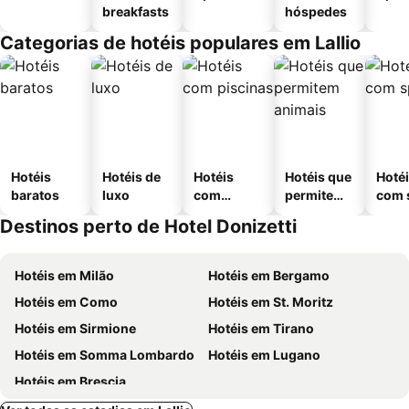
breakfasts
hóspedes
Categorias de hotéis populares em Lallio
Hotéis
Hotéis de
Hotéis
Hotéis que
Hoté
baratos
luxo
com
permitem
com 
piscinas
animais
Destinos perto de Hotel Donizetti
Hotéis em Milão
Hotéis em Bergamo
Hotéis em Como
Hotéis em St. Moritz
Hotéis em Sirmione
Hotéis em Tirano
Hotéis em Somma Lombardo
Hotéis em Lugano
Hotéis em Brescia