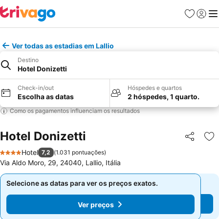
Favoritos
Iniciar
Me
Ver todas as estadias em Lallio
Destino
Hotel Donizetti
Check-in/out
Hóspedes e quartos
Escolha as datas
2 hóspedes, 1 quarto.
Como os pagamentos influenciam os resultados
Hotel Donizetti
Partilhar
Ad
Hotel
7,2
(
1.031 pontuações
)
4 Estrelas
Via Aldo Moro, 29, 24040, Lallio, Itália
Selecione as datas para ver os preços exatos.
Selecione as datas para ver os preços exatos.
Ver preços
Ver preços