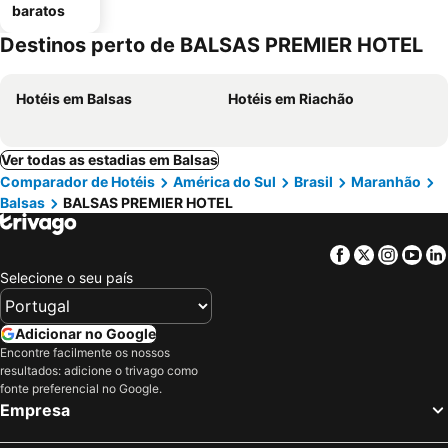
baratos
Destinos perto de BALSAS PREMIER HOTEL
Hotéis em Balsas
Hotéis em Riachão
Ver todas as estadias em Balsas
Comparador de Hotéis
América do Sul
Brasil
Maranhão
Balsas
BALSAS PREMIER HOTEL
Facebook
Twitter
Insta
Yo
Selecione o seu país
Adicionar no Google
Encontre facilmente os nossos
resultados: adicione o trivago como
fonte preferencial no Google.
Empresa