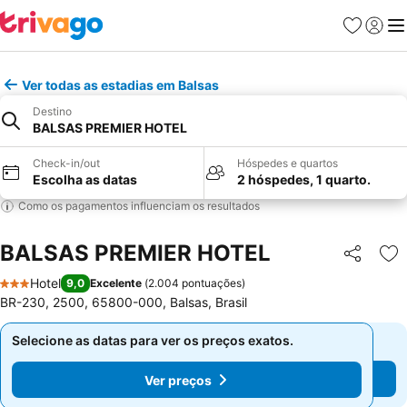
Favoritos
Iniciar
Me
Ver todas as estadias em Balsas
Destino
BALSAS PREMIER HOTEL
Check-in/out
Hóspedes e quartos
Escolha as datas
2 hóspedes, 1 quarto.
Como os pagamentos influenciam os resultados
BALSAS PREMIER HOTEL
Partilhar
Ad
Hotel
9,0
Excelente
(
2.004 pontuações
)
3 Estrelas
BR-230, 2500, 65800-000, Balsas, Brasil
Selecione as datas para ver os preços exatos.
Selecione as datas para ver os preços exatos.
Ver preços
Ver preços