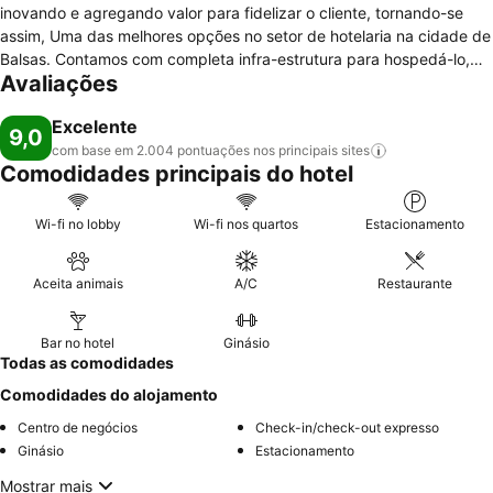
inovando e agregando valor para fidelizar o cliente, tornando-se
assim, Uma das melhores opções no setor de hotelaria na cidade de
Balsas. Contamos com completa infra-estrutura para hospedá-lo,
Avaliações
com eficientes serviços em viagens de negócios, eventos ou lazer.
Dispomos de um atendimento qualificado e bons serviços,
Excelente
oferecendo um diferencial para para melhor atender.
9,0
com base em 2.004 pontuações nos principais
sites
Comodidades principais do hotel
Wi-fi no lobby
Wi-fi nos quartos
Estacionamento
Aceita animais
A/C
Restaurante
Bar no hotel
Ginásio
Todas as comodidades
Comodidades do alojamento
Centro de negócios
Check-in/check-out expresso
Ginásio
Estacionamento
Mostrar mais