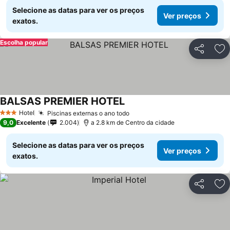
Selecione as datas para ver os preços
Ver preços
exatos.
Escolha popular
Partilhar
Ad
BALSAS PREMIER HOTEL
Ver preços
Hotel
Piscinas externas o ano todo
Ver preços
3 Estrelas
9,0
Excelente
2.004
a 2.8 km de Centro da cidade
Selecione as datas para ver os preços
Ver preços
exatos.
Partilhar
Ad