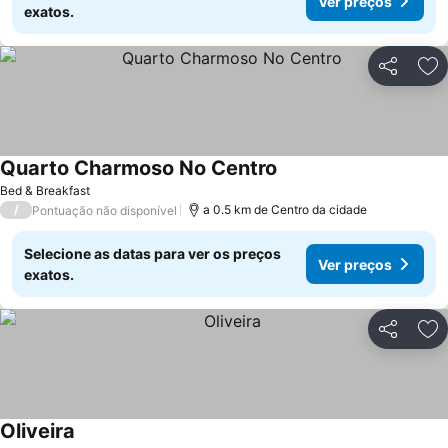
Ver preços
exatos.
Partilhar
Ad
Quarto Charmoso No Centro
Ver preços
Bed & Breakfast
/
a 0.5 km de Centro da cidade
Pontuação não disponível
Selecione as datas para ver os preços
Ver preços
exatos.
Partilhar
Ad
Oliveira
Ver preços