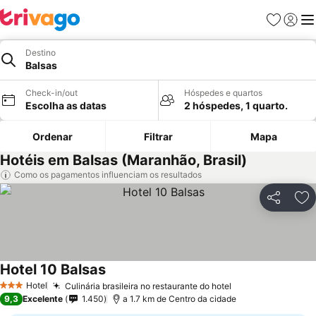
Favoritos
Iniciar
Me
Destino
Balsas
Check-in/out
Hóspedes e quartos
Escolha as datas
2 hóspedes, 1 quarto.
Ordenar
Filtrar
Mapa
Hotéis em Balsas (Maranhão, Brasil)
Como os pagamentos influenciam os resultados
Partilhar
Ad
Hotel 10 Balsas
Ver preços
Hotel
Culinária brasileira no restaurante do hotel
Ver preços
3 Estrelas
9,3
Excelente
1.450
a 1.7 km de Centro da cidade