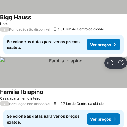
Bigg Hauss
Ver preços
Hotel
/
a 5.0 km de Centro da cidade
Pontuação não disponível
Selecione as datas para ver os preços
Ver preços
exatos.
Partilhar
Ad
Familia Ibiapino
Ver preços
Casa/apartamento inteiro
/
a 2.7 km de Centro da cidade
Pontuação não disponível
Selecione as datas para ver os preços
Ver preços
exatos.