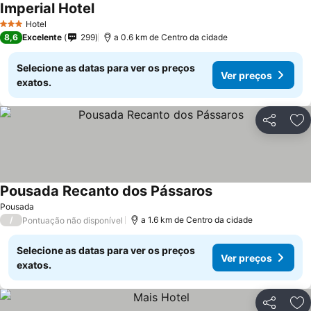
Imperial Hotel
Ver preços
Hotel
3 Estrelas
8,6
Excelente
299
a 0.6 km de Centro da cidade
Selecione as datas para ver os preços
Ver preços
exatos.
Partilhar
Ad
Pousada Recanto dos Pássaros
Ver preços
Pousada
/
a 1.6 km de Centro da cidade
Pontuação não disponível
Selecione as datas para ver os preços
Ver preços
exatos.
Partilhar
Ad