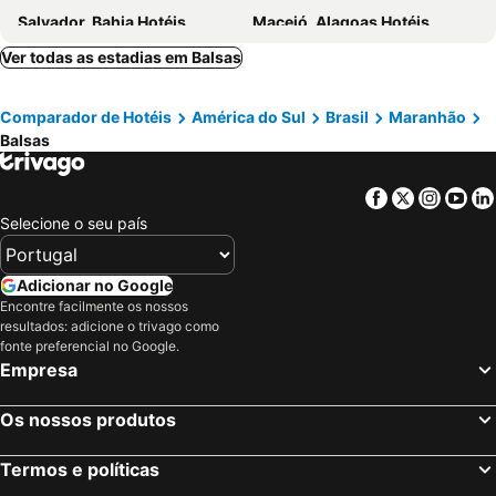
Salvador, Bahia Hotéis
Maceió, Alagoas Hotéis
Porto Seguro, Bahia Hotéis
Ver todas as estadias em Balsas
Comparador de Hotéis
América do Sul
Brasil
Maranhão
Balsas
Facebook
Twitter
Insta
Yo
Selecione o seu país
Adicionar no Google
Encontre facilmente os nossos
resultados: adicione o trivago como
fonte preferencial no Google.
Empresa
Os nossos produtos
Termos e políticas