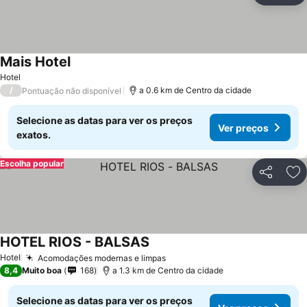
Mais Hotel
Ver preços
Hotel
/
a 0.6 km de Centro da cidade
Pontuação não disponível
Selecione as datas para ver os preços
Ver preços
exatos.
Escolha popular
Partilhar
Ad
HOTEL RIOS - BALSAS
Ver preços
Hotel
Acomodações modernas e limpas
Ver preços
8,4
Muito boa
168
a 1.3 km de Centro da cidade
Selecione as datas para ver os preços