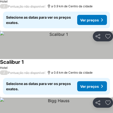
Hotel
/
a 0.9 km de Centro da cidade
Pontuação não disponível
Selecione as datas para ver os preços
Ver preços
exatos.
Partilhar
Ad
Scalibur 1
Ver preços
Hotel
/
a 0.6 km de Centro da cidade
Pontuação não disponível
Selecione as datas para ver os preços
Ver preços
exatos.
Partilhar
Ad