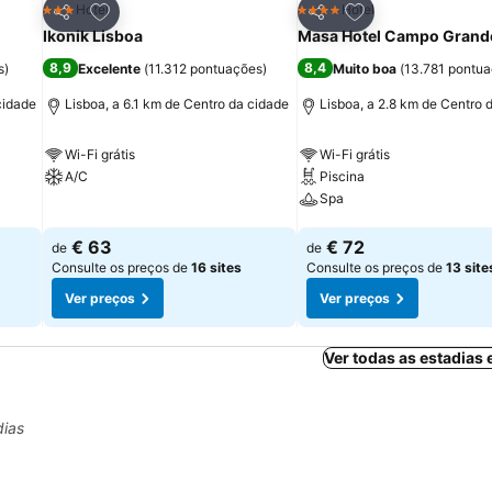
itos
Adicionar aos favoritos
Adicionar aos fav
Hotel
Hotel
3 Estrelas
4 Estrelas
Partilhar
Partilhar
Ikonik Lisboa
Masa Hotel Campo Grand
8,9
8,4
s
)
Excelente
(
11.312 pontuações
)
Muito boa
(
13.781 pontu
cidade
Lisboa, a 6.1 km de Centro da cidade
Lisboa, a 2.8 km de Centro 
Wi-Fi grátis
Wi-Fi grátis
A/C
Piscina
Spa
Ver preços
Ver preços
€ 63
€ 72
de
de
Consulte os preços de
16 sites
Consulte os preços de
13 site
Ver preços
Ver preços
Ver todas as estadias
dias