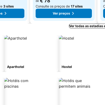
€ 78
de
d
de
3 sites
Consulte os preços de
17 sites
C
os
Ver preços
Ver todas as estadias
Aparthotel
Hostel