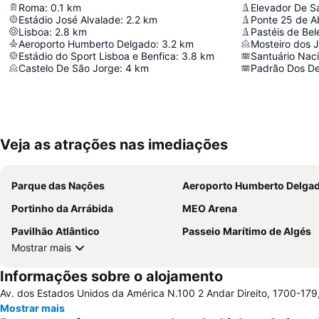
Roma
:
0.1
km
Elevador De S
Estádio José Alvalade
:
2.2
km
Ponte 25 de Ab
Lisboa
:
2.8
km
Pastéis de Be
Aeroporto Humberto Delgado
:
3.2
km
Mosteiro dos 
Estádio do Sport Lisboa e Benfica
:
3.8
km
Santuário Naci
Castelo De São Jorge
:
4
km
Padrão Dos D
Veja as atrações nas imediações
Parque das Nações
Aeroporto Humberto Delga
Portinho da Arrábida
MEO Arena
Pavilhão Atlântico
Passeio Marítimo de Algés
Mostrar mais
Informações sobre o alojamento
Av. dos Estados Unidos da América N.100 2 Andar Direito, 1700-179,
Mostrar mais