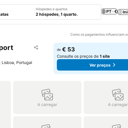
Hóspedes e quartos
PT · €
In
datas
2 hóspedes, 1 quarto.
Como os pagamentos influenciam os
port
Adicionar aos favoritos
€ 53
de
Partilhar
Consulte os preços de
1 site
 Lisboa, Portugal
Ver preços
A carregar
A carregar