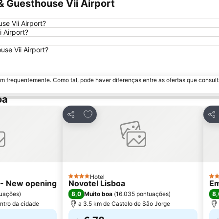
& Guesthouse Vii Airport
se Vii Airport?
 Airport?
se Vii Airport?
m frequentemente. Como tal, pode haver diferenças entre as ofertas que consult
oa
avoritos
Adicionar aos favoritos
Partilhar
Par
Hotel
4 Estrelas
3 E
l - New opening
Novotel Lisboa
Em
8,0
8,
uações
)
Muito boa
(
16.035 pontuações
)
ntro da cidade
a 3.5 km de Castelo de São Jorge