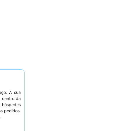
eço. A sua
o centro da
Os hóspedes
os pedidos.
.