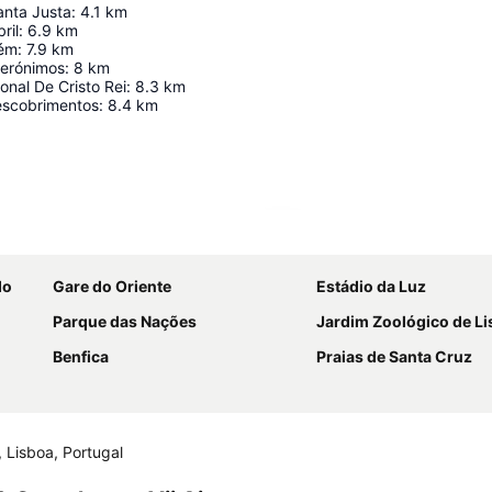
anta Justa
:
4.1
km
ril
:
6.9
km
lém
:
7.9
km
Jerónimos
:
8
km
onal De Cristo Rei
:
8.3
km
escobrimentos
:
8.4
km
Ampliar mapa
do
Gare do Oriente
Estádio da Luz
Parque das Nações
Jardim Zoológico de L
Benfica
Praias de Santa Cruz
 Lisboa, Portugal