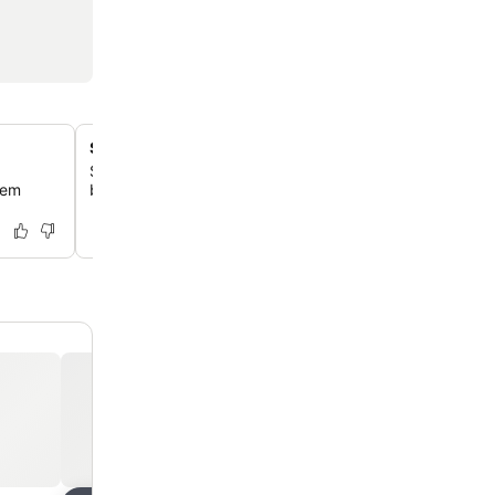
Snack bar e bar no local
Saboreie bebidas refrescantes e lanches leves no conv
rem
bar e bar, perfeito para relaxar depois de um dia de ex