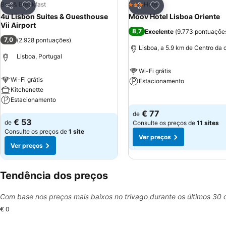
Adicionar aos favoritos
Adicionar aos favor
Bed & Breakfast
Hotel
3 Estrelas
Partilhar
Partilhar
4u Lisbon Suites & Guesthouse
Moov Hotel Lisboa Oriente
Vii Airport
8,7
Excelente
(
9.773 pontuaçõe
7,0
(
2.928 pontuações
)
Lisboa, a 5.9 km de Centro da 
Lisboa, Portugal
Wi-Fi grátis
Wi-Fi grátis
Estacionamento
Kitchenette
Estacionamento
Ver preços
€ 77
de
Ver preços
€ 53
de
Consulte os preços de
11 sites
Consulte os preços de
1 site
Ver preços
Ver preços
Tendência dos preços
Com base nos preços mais baixos no trivago durante os últimos 30 
€ 0