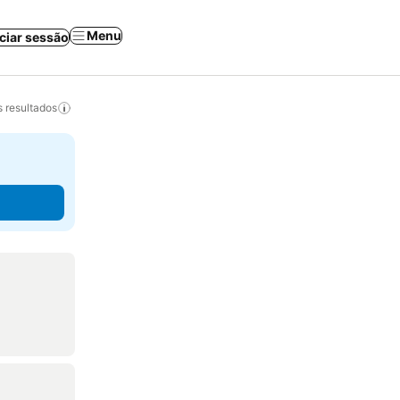
Menu
iciar sessão
 resultados