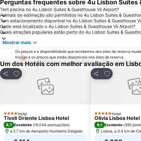
Perguntas frequentes sobre 4u Lisbon Suites 
Tem piscina no 4u Lisbon Suites & Guesthouse Vii Airport?
Animais de estimação são permitidos no 4u Lisbon Suites & Guesthou
Tem estacionamento disponível no 4u Lisbon Suites & Guesthouse Vii
Onde está localizado o 4u Lisbon Suites & Guesthouse Vii Airport?
Quais atrações populares estão perto do 4u Lisbon Suites & Guesthou
Mostrar mais
Os preços e a disponibilidade que recebemos dos sites de reserva muda
trivago e os preços que estão disponíveis nos sites de reserva.
Um dos Hotéis com melhor avaliação em Lisb
Adicionar aos favoritos
Adicionar aos f
Partilhar
Partilhar
Hotel
Hotel
4 Estrelas
5 Estrelas
Tivoli Oriente Lisboa Hotel
Olivia Lisboa Hote
8,7
9,1
Excelente
(
18.044 pontuações
)
Excelente
(
385 pont
a 2.7 km de Aeroporto Humberto Delgado
Lisboa, a 0.4 km de Ce