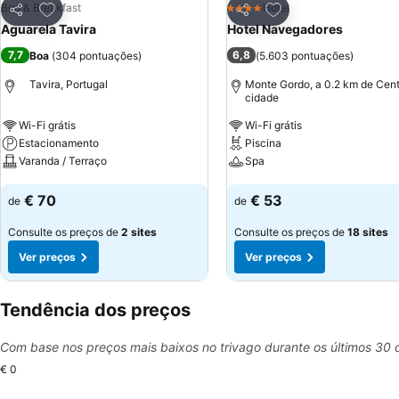
Adicionar aos favoritos
Adicionar aos favor
Bed & Breakfast
Hotel
4 Estrelas
Partilhar
Partilhar
Aguarela Tavira
Hotel Navegadores
7,7
6,8
Boa
(
304 pontuações
)
(
5.603 pontuações
)
Tavira, Portugal
Monte Gordo, a 0.2 km de Cent
cidade
Wi-Fi grátis
Wi-Fi grátis
Estacionamento
Piscina
Varanda / Terraço
Spa
Ver preços
Ver preços
€ 70
€ 53
de
de
Consulte os preços de
2 sites
Consulte os preços de
18 sites
Ver preços
Ver preços
Tendência dos preços
Com base nos preços mais baixos no trivago durante os últimos 30 
€ 0