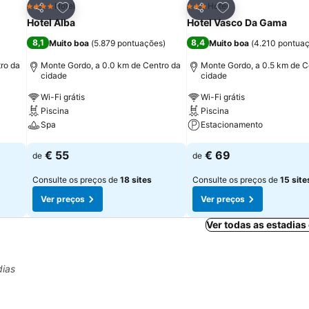
itos
Adicionar aos favoritos
Adicionar aos fav
Hotel
Hotel
4 Estrelas
3 Estrelas
Partilhar
Partilhar
Hotel Alba
Hotel Vasco Da Gama
8,1
8,4
Muito boa
(
5.879 pontuações
)
Muito boa
(
4.210 pontua
ro da
Monte Gordo, a 0.0 km de Centro da
Monte Gordo, a 0.5 km de C
cidade
cidade
Wi-Fi grátis
Wi-Fi grátis
Piscina
Piscina
Spa
Estacionamento
Ver preços
Ver preços
€ 55
€ 69
de
de
Consulte os preços de
18 sites
Consulte os preços de
15 site
Ver preços
Ver preços
Ver todas as estadias
dias