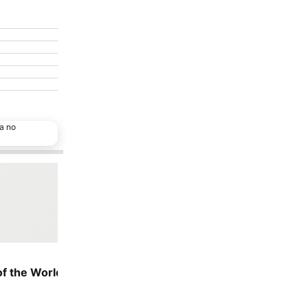
a no
Escolha p
Adicionar aos favoritos
Ad
Partilhar
Partilh
Hotel
4 Estrelas
5 Estre
of the World
Hotel Rural Quinta do Marco
Pousa
9,4
9,1
Excelente
(
1.840 pontuações
)
Ex
Tavira, a 9.5 km de Centro da cidade
Tavi