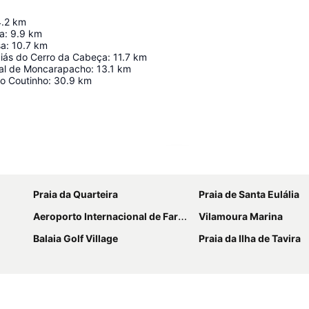
.2
km
la
:
9.9
km
sa
:
10.7
km
iás do Cerro da Cabeça
:
11.7
km
al de Moncarapacho
:
13.1
km
o Coutinho
:
30.9
km
Ampliar mapa
Praia da Quarteira
Praia de Santa Eulália
Aeroporto Internacional de Faro - Gago Coutinho
Vilamoura Marina
Balaia Golf Village
Praia da Ilha de Tavira