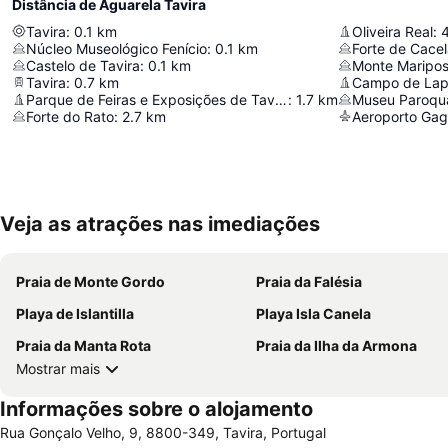
Distância de Aguarela Tavira
Tavira
:
0.1
km
Oliveira Real
:
4
Núcleo Museológico Fenício
:
0.1
km
Forte de Cace
Castelo de Tavira
:
0.1
km
Monte Maripo
Tavira
:
0.7
km
Campo de Lap
Parque de Feiras e Exposições de Tavira
:
1.7
km
Museu Paroqu
Forte do Rato
:
2.7
km
Aeroporto Gag
Veja as atrações nas imediações
Praia de Monte Gordo
Praia da Falésia
Playa de Islantilla
Playa Isla Canela
Praia da Manta Rota
Praia da Ilha da Armona
Mostrar mais
Informações sobre o alojamento
Rua Gonçalo Velho, 9, 8800-349, Tavira, Portugal