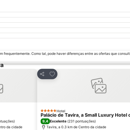
m frequentemente. Como tal, pode haver diferenças entre as ofertas que consult
ra
avoritos
Adicionar aos favoritos
Partilhar
Hotel
5 Estrelas
Palácio de Tavira, a Small Luxury Hotel 
9,4
ntuações
)
Excelente
(
231 pontuações
)
ntro da cidade
Tavira, a 0.3 km de Centro da cidade