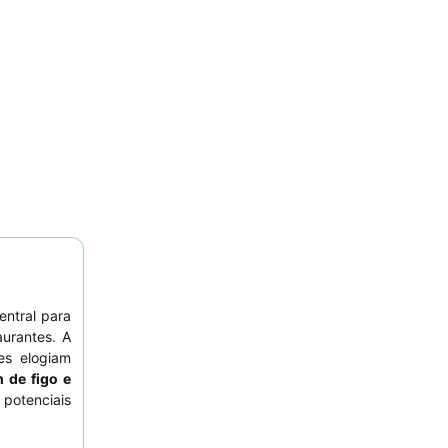
ntral para
aurantes. A
es elogiam
 de figo e
 potenciais