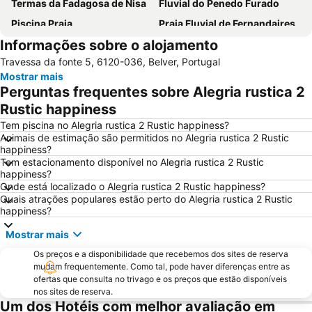
Termas da Fadagosa de Nisa
Fluvial do Penedo Furado
Piscina Praia
Praia Fluvial de Fernandaires
Informações sobre o alojamento
Parque Aquático de Galveias
Praia Fluvial Pego das Cancelas
Travessa da fonte 5, 6120-036, Belver, Portugal
Castelo de Almourol
Castelo de Amieira - Nisa
Mostrar mais
Praia Fluvial do Mosteiro
Estação de Comboios da Beirã
Perguntas frequentes sobre Alegria rustica 2
Piscina Fluvial da Portagem
Castelo Marvão
Rustic happiness
Praia Fluvial da Zaboeira
Estação do Fratel
Tem piscina no Alegria rustica 2 Rustic happiness?
Animais de estimação são permitidos no Alegria rustica 2 Rustic
Mosteiro de Santa Maria de Flor da Rosa
Praia Fluvial Fragas de São Simão
happiness?
Tem estacionamento disponível no Alegria rustica 2 Rustic
Parque Aquático do Crato
Fluvial de Ortiga
happiness?
Complexo Desportivo Municipal de Tomar
Praia Fluvial Ribeira Grande
Onde está localizado o Alegria rustica 2 Rustic happiness?
Quais atrações populares estão perto do Alegria rustica 2 Rustic
Castelo e Convento de Cristo
Praia Fluvial do Troviscal
happiness?
Piscina Flutuante da Barragem do Cabril
Praia Fluvial do Carvoeiro
Mostrar mais
Fluvial da Fróia
Barragem do Cabril
Os preços e a disponibilidade que recebemos dos sites de reserva
Centro Lazer da Portagem
Estação de Caminhos de Ferro de Tomar
mudam frequentemente. Como tal, pode haver diferenças entre as
ofertas que consulta no trivago e os preços que estão disponíveis
Igreja do Convento de Santo António
Aldeia do Arripiado
nos sites de reserva.
Um dos Hotéis com melhor avaliação em
Água Formosa
Estátua de Don Pedro V