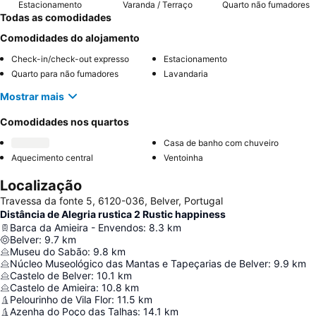
Estacionamento
Varanda / Terraço
Quarto não fumadores
Todas as comodidades
Comodidades do alojamento
Check-in/check-out expresso
Estacionamento
Quarto para não fumadores
Lavandaria
Mostrar mais
Comodidades nos quartos
Casa de banho com chuveiro
Aquecimento central
Ventoinha
Localização
Travessa da fonte 5, 6120-036, Belver, Portugal
Distância de Alegria rustica 2 Rustic happiness
Barca da Amieira - Envendos
:
8.3
km
Belver
:
9.7
km
Museu do Sabão
:
9.8
km
Núcleo Museológico das Mantas e Tapeçarias de Belver
:
9.9
km
Castelo de Belver
:
10.1
km
Castelo de Amieira
:
10.8
km
Pelourinho de Vila Flor
:
11.5
km
Azenha do Poço das Talhas
:
14.1
km