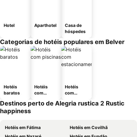
Hotel
Aparthotel
Casa de
hóspedes
Categorias de hotéis populares em Belver
Hotéis
Hotéis
Hotéis
baratos
com
com
piscinas
estaciona
Destinos perto de Alegria rustica 2 Rustic
mento
happiness
Hotéis em Fátima
Hotéis em Covilhã
Hotéis em Nazaré
Hotéis em Fundão