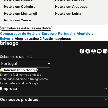
Hotéis em Coimbra
Hotéis em Alcobaça
Hotéis em Montargil
Hotéis em Leiria
Hotéis em Tomar
Ver todas as estadias em Belver
Comparador de Hotéis
Europa
Portugal
Alentejo
Belver
Alegria rustica 2 Rustic happiness
Facebook
Twitter
Insta
Yo
Selecione o seu país
Adicionar no Google
Encontre facilmente os nossos
resultados: adicione o trivago como
fonte preferencial no Google.
Empresa
Os nossos produtos