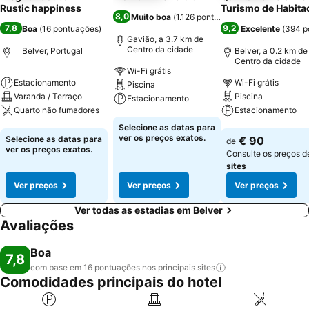
Rustic happiness
Turismo de Habita
8,0
Muito boa
(
1.126 pontuações
)
7,8
9,2
Boa
(
16 pontuações
)
Excelente
(
394 p
Gavião, a 3.7 km de
Centro da cidade
Belver, Portugal
Belver, a 0.2 km de
Centro da cidade
Wi-Fi grátis
Estacionamento
Wi-Fi grátis
Piscina
Varanda / Terraço
Piscina
Estacionamento
Quarto não fumadores
Estacionamento
Ver preços
Selecione as datas para
Ver preços
Ver preços
ver os preços exatos.
Selecione as datas para
€ 90
de
ver os preços exatos.
Consulte os preços 
sites
Ver preços
Ver preços
Ver preços
Ver todas as estadias em Belver
Avaliações
Boa
7,8
com base em 16 pontuações nos principais
sites
Comodidades principais do hotel