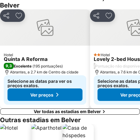
Belver
Diver Almourol Região Aventura
Casa Amarela
Estação de Caminhos de Ferro de Castelo de Vide
Fonte da Vila
Partilhar
Adicionar aos favoritos
Partilhar
Adicionar aos
Casa Emblemática da Rua de Olivença
Castelo de Belver
Apeadeiro de Fátima
Hotel
Hotel
2 Estrelas
Quinta A Reforma
Lovely 2-bed Hous
9,3
/
Excelente
(
195 pontuações
)
Pontuação não disponíve
Abrantes, a 2.7 km de Centro da cidade
Abrantes, a 7.6 km de 
Selecione as datas para ver os
Selecione as datas 
preços exatos.
preços exatos.
Ver preços
Ver preç
Ver todas as estadias em Belver
Outras estadias em Belver