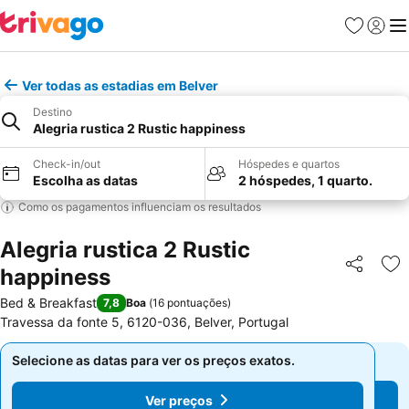
Favoritos
Iniciar
Me
Ver todas as estadias em Belver
Destino
Alegria rustica 2 Rustic happiness
Check-in/out
Hóspedes e quartos
Escolha as datas
2 hóspedes, 1 quarto.
Como os pagamentos influenciam os resultados
Alegria rustica 2 Rustic
happiness
Partilhar
Ad
Bed & Breakfast
7,8
Boa
(
16 pontuações
)
Travessa da fonte 5, 6120-036, Belver, Portugal
Selecione as datas para ver os preços exatos.
Selecione as datas para ver os preços exatos.
Ver preços
Ver preços