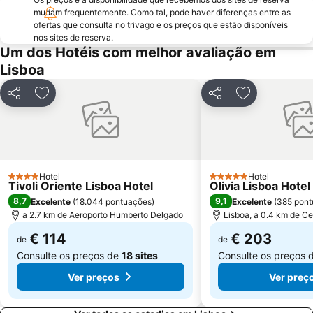
Tróia Beach
Alcântara
mudam frequentemente. Como tal, pode haver diferenças entre as
Oceanário de Lisboa
Praia da Caparica
ofertas que consulta no trivago e os preços que estão disponíveis
nos sites de reserva.
Chiado
Fundaçao Champalimaud
Um dos Hotéis com melhor avaliação em
Alvalade
Praça do Rossio
Lisboa
Gare do Oriente
Centro Comercial Vasco da Gama
Partilhar
Adicionar aos favoritos
Partilhar
Adicionar aos
Centro Colombo
Estádio José Alvalade
Wonderland Lisboa
Algés Beach
Lumiar
Coliseu dos Recreios
Praia da Ribeira do Cavalo
Galapinhos Beach
Hotel
Hotel
4 Estrelas
5 Estrelas
Tivoli Oriente Lisboa Hotel
Olivia Lisboa Hote
Praça do Comércio
Telheiras
8,7
9,1
Excelente
(
18.044 pontuações
)
Excelente
(
385 pont
a 2.7 km de Aeroporto Humberto Delgado
Lisboa, a 0.4 km de Ce
€ 114
€ 203
de
de
Consulte os preços de
18 sites
Consulte os preços 
Ver preços
Ver preç