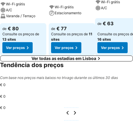
Wi-Fi grátis
Wi-Fi grátis
Wi-Fi grátis
A/C
A/C
Estacionamento
Varanda / Terraço
€ 63
de
€ 80
€ 77
de
de
Consulte os preços de
Consulte os preços de
11
Consulte os preços d
13 sites
sites
16 sites
Ver preços
Ver preços
Ver preços
Ver todas as estadias em Lisboa
Tendência dos preços
Com base nos preços mais baixos no trivago durante os últimos 30 dias
€ 0
€ 0
€ 0