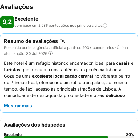
Avaliações
Excelente
9,2
com base em 2.986 pontuações nos principais
sites
Resumo de avaliações
Resumido por inteligência artificial a partir de 900+ comentários · Última
atualização: 30 Jul 2026
Este hotel é um refúgio histórico encantador, ideal para
casais
e
turistas
que procuram uma autêntica experiência lisboeta.
Goza de uma
excelente localização central
no vibrante bairro
do Príncipe Real, oferecendo um retiro tranquilo e, ao mesmo
tempo, de fácil acesso às principais atrações de Lisboa. A
comodidade de destaque da propriedade é o seu
delicioso
pequeno-almoço
, elogiado de forma consistente, que inclui
Mostrar mais
opções caseiras e biológicas com ovos feitos na hora. Os
hóspedes elogiam consistentemente os funcionários atenciosos
e acolhedores, que se esforçam para fornecer recomendações
Avaliações dos hóspedes
valiosas e garantir uma estadia confortável. Para uma
experiência verdadeiramente relaxante, considere pedir um
Excelente
80
%