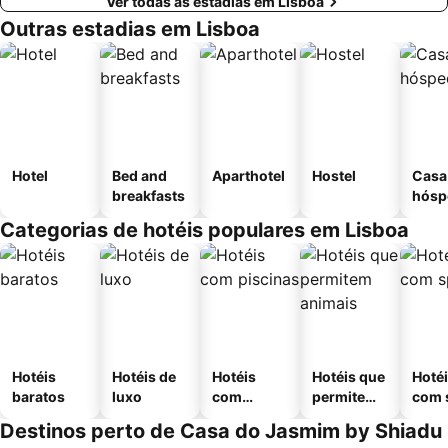
Ver todas as estadias em Lisboa
Outras estadias em Lisboa
Hotel
Bed and
Aparthotel
Hostel
Casa
breakfasts
hósp
Categorias de hotéis populares em Lisboa
Hotéis
Hotéis de
Hotéis
Hotéis que
Hoté
baratos
luxo
com
permitem
com 
piscinas
animais
Destinos perto de Casa do Jasmim by Shiadu