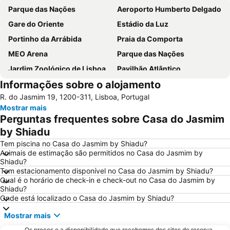
Parque das Nações
Aeroporto Humberto Delgado
Gare do Oriente
Estádio da Luz
Portinho da Arrábida
Praia da Comporta
MEO Arena
Parque das Nações
Jardim Zoológico de Lisboa
Pavilhão Atlântico
Informações sobre o alojamento
Passeio Marítimo de Algés
Benfica
R. do Jasmim 19, 1200-311, Lisboa, Portugal
Baixa de Lisboa
Parque Eduardo VII
Mostrar mais
Praça de Touros de Campo Pequeno
Praia das Azenhas do Mar
Perguntas frequentes sobre Casa do Jasmim
Estação de Caminhos de Ferro de Sete Rios
Belém
by Shiadu
Avenida da Liberdade
da Figueirinha
Tem piscina no Casa do Jasmim by Shiadu?
Animais de estimação são permitidos no Casa do Jasmim by
Marquês de Pombal
Estádio do Restelo
Shiadu?
Tem estacionamento disponível no Casa do Jasmim by Shiadu?
Praia das Maçãs
Fonte da Telha
Qual é o horário de check-in e check-out no Casa do Jasmim by
Praia Tróia Mar
Praia da Ericeira
Shiadu?
Onde está localizado o Casa do Jasmim by Shiadu?
Parque Natural da Arrabida
Campo Grande
Mostrar mais
Lagoa de Albufeira
do Ouro Sesimbra
Os preços e a disponibilidade que recebemos dos sites de reserva