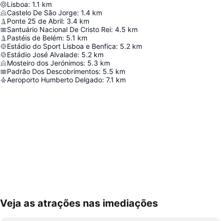
Lisboa
:
1.1
km
Castelo De São Jorge
:
1.4
km
Ponte 25 de Abril
:
3.4
km
Santuário Nacional De Cristo Rei
:
4.5
km
Pastéis de Belém
:
5.1
km
Estádio do Sport Lisboa e Benfica
:
5.2
km
Estádio José Alvalade
:
5.2
km
Mosteiro dos Jerónimos
:
5.3
km
Padrão Dos Descobrimentos
:
5.5
km
Aeroporto Humberto Delgado
:
7.1
km
Veja as atrações nas imediações
Ampliar mapa