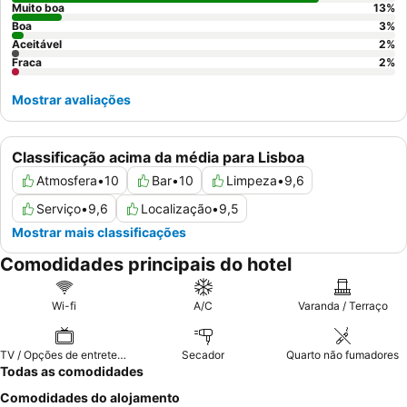
quarto virado para o
charmoso pátio
.
Muito boa
13
%
Boa
3
%
Aceitável
2
%
Fraca
2
%
Mostrar avaliações
Classificação acima da média para Lisboa
Atmosfera
•
10
Bar
•
10
Limpeza
•
9,6
Serviço
•
9,6
Localização
•
9,5
Mostrar mais classificações
Comodidades principais do hotel
Wi-fi
A/C
Varanda / Terraço
TV / Opções de entretenimento
Secador
Quarto não fumadores
Todas as comodidades
Comodidades do alojamento