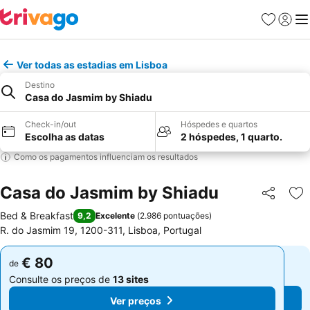
Favoritos
Iniciar
Me
Ver todas as estadias em Lisboa
Destino
Casa do Jasmim by Shiadu
Check-in/out
Hóspedes e quartos
Escolha as datas
2 hóspedes, 1 quarto.
Como os pagamentos influenciam os resultados
Casa do Jasmim by Shiadu
Partilhar
Ad
Bed & Breakfast
9,2
Excelente
(
2.986 pontuações
)
R. do Jasmim 19, 1200-311, Lisboa, Portugal
€ 80
€ 80
de
de
Consulte os preços de
13 sites
Consulte os preços de
13 sites
Ver preços
Ver preços