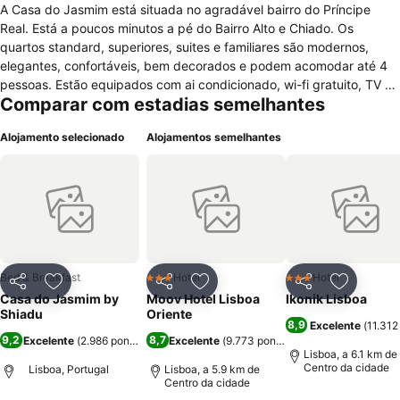
A Casa do Jasmim está situada no agradável bairro do Príncipe
Real. Está a poucos minutos a pé do Bairro Alto e Chiado. Os
quartos standard, superiores, suites e familiares são modernos,
elegantes, confortáveis, bem decorados e podem acomodar até 4
pessoas. Estão equipados com ai condicionado, wi-fi gratuito, TV a
Comparar com estadias semelhantes
cabo, cofre e casa de banho completa com secador, toalhas e
amenities. Alguns deles contam com um terraço privativo. Berço e
Alojamento selecionado
Alojamentos semelhantes
cama extra estão dsponíveis mediante pedido a um custo extra,
bem como os serviços de massagem e babysittig. O pequeno
almoço caseiro pode ser servido no terraço. A Casa do Jasmim tem
uma recepção e oferece o serviço de depósito de babagem
gratuitamente. O serviço de shuttle pode ser reservado (custo
adicional).
Bed & Breakfast
Hotel
Hotel
3 Estrelas
3 Estrelas
Partilhar
Adicionar aos favoritos
Partilhar
Adicionar aos favoritos
Partilhar
Adicionar
Casa do Jasmim by
Moov Hotel Lisboa
Ikonik Lisboa
Shiadu
Oriente
8,9
Excelente
(
11.312
9,2
8,7
Excelente
(
2.986 pontuações
Excelente
)
(
9.773 pontuações
)
Lisboa, a 6.1 km de
Centro da cidade
Lisboa, Portugal
Lisboa, a 5.9 km de
Centro da cidade