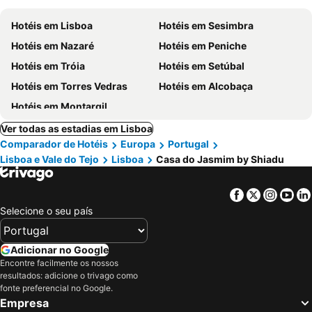
Hotéis em Lisboa
Hotéis em Sesimbra
Hotéis em Nazaré
Hotéis em Peniche
Hotéis em Tróia
Hotéis em Setúbal
Hotéis em Torres Vedras
Hotéis em Alcobaça
Hotéis em Montargil
Ver todas as estadias em Lisboa
Comparador de Hotéis
Europa
Portugal
Lisboa e Vale do Tejo
Lisboa
Casa do Jasmim by Shiadu
Facebook
Twitter
Insta
Yo
Selecione o seu país
Adicionar no Google
Encontre facilmente os nossos
resultados: adicione o trivago como
fonte preferencial no Google.
Empresa