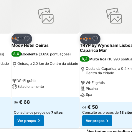
itos
Adicionar aos favoritos
Adicionar aos fav
Hotel
Hotel
2 Estrelas
4 Estrelas
Partilhar
Partilhar
Moov Hotel Oeiras
TRYP by Wyndham Lisbo
Caparica Mar
8,6
es
)
Excelente
(
3.656 pontuações
)
8,2
Muito boa
(
10.990 pontu
cidade
Oeiras, a 2.0 km de Centro da cidade
Costa da Caparica, a 0.4 k
Centro da cidade
Wi-Fi grátis
Wi-Fi grátis
Estacionamento
Piscina
Spa
€ 68
de
€ 58
de
Consulte os preços de
7 sites
Consulte os preços de
18 site
Ver preços
Ver preços
Ver todas as estadias 