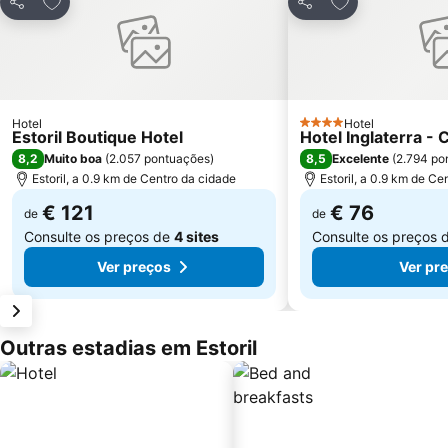
Partilhar
Partilhar
Hotel
Hotel
4 Estrelas
Estoril Boutique Hotel
Hotel Inglaterra -
8,2
8,5
Muito boa
(
2.057 pontuações
)
Excelente
(
2.794 po
Estoril, a 0.9 km de Centro da cidade
Estoril, a 0.9 km de Ce
€ 121
€ 76
de
de
Consulte os preços de
4 sites
Consulte os preços 
Ver preços
Ver pr
Outras estadias em Estoril