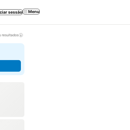
Menu
iciar sessão
 resultados