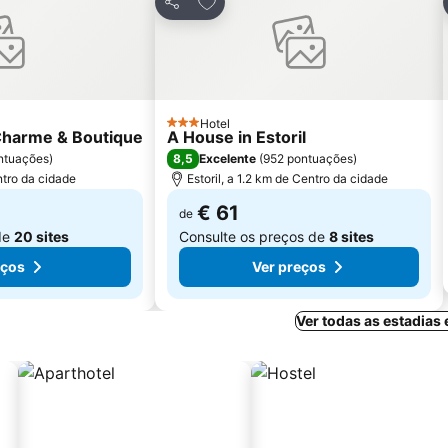
Partilhar
Hotel
3 Estrelas
 Charme & Boutique
A House in Estoril
8,5
ntuações
)
Excelente
(
952 pontuações
)
ntro da cidade
Estoril, a 1.2 km de Centro da cidade
€ 61
de
de
20 sites
Consulte os preços de
8 sites
eços
Ver preços
Ver todas as estadias 