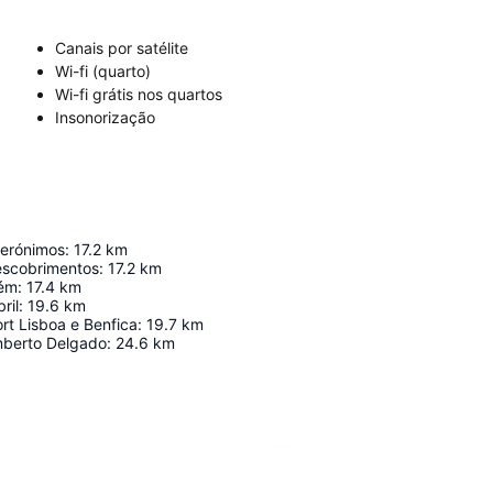
Canais por satélite
Wi-fi (quarto)
Wi-fi grátis nos quartos
Insonorização
Jerónimos
:
17.2
km
escobrimentos
:
17.2
km
lém
:
17.4
km
ril
:
19.6
km
rt Lisboa e Benfica
:
19.7
km
mberto Delgado
:
24.6
km
Ampliar mapa