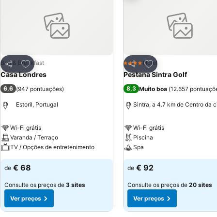
Adicionar aos favoritos
Adicionar aos favor
Bed & Breakfast
Hotel
4 Estrelas
Partilhar
Partilhar
Casa Londres
Pestana Sintra Golf
6,6
8,3
(
947 pontuações
)
Muito boa
(
12.657 pontuaçõ
Estoril, Portugal
Sintra, a 4.7 km de Centro da 
Wi-Fi grátis
Wi-Fi grátis
Varanda / Terraço
Piscina
TV / Opções de entretenimento
Spa
€ 68
€ 92
de
de
Consulte os preços de
3 sites
Consulte os preços de
20 sites
Ver preços
Ver preços