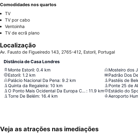
Comodidades nos quartos
TV
TV por cabo
Ventoinha
TV de ecrã plano
Localização
Av. Fausto de Figueiredo 143, 2765-412, Estoril, Portugal
Distância de Casa Londres
Monte Estoril
:
0.4
km
Mosteiro dos 
Estoril
:
1.2
km
Padrão Dos D
Palácio Nacional Da Pena
:
9.2
km
Pastéis de Be
Quinta da Regaleira
:
10
km
Ponte 25 de Ab
O Ponto Mais Ocidental Da Europa Continental
:
11.9
km
Estádio do Spo
Torre De Belém
:
16.4
km
Aeroporto Hu
Veja as atrações nas imediações