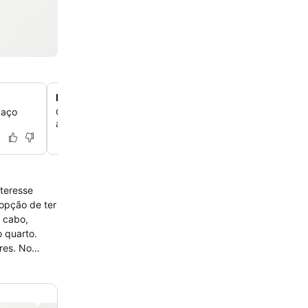
Excelente acesso a transportes públicos
paço
Conecte-se facilmente a Lisboa, Sintra, Praia do Guinch
através de serviços frequentes de ônibus e trem próxim
nteresse
 opção de ter
r cabo,
 quarto.
res. No