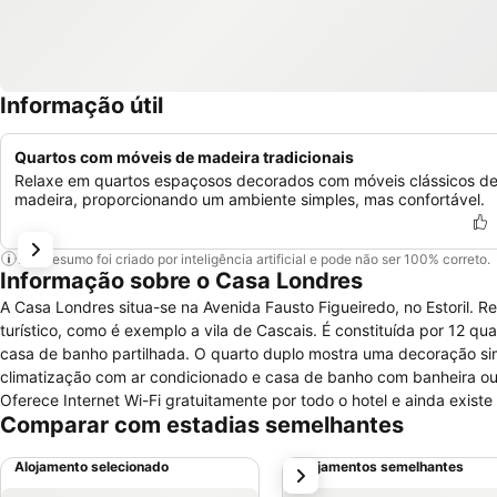
Informação útil
Quartos com móveis de madeira tradicionais
Relaxe em quartos espaçosos decorados com móveis clássicos d
madeira, proporcionando um ambiente simples, mas confortável.
Este resumo foi criado por inteligência artificial e pode não ser 100% correto.
Informação sobre o Casa Londres
A Casa Londres situa-se na Avenida Fausto Figueiredo, no Estoril. 
turístico, como é exemplo a vila de Cascais. É constituída por 12 
casa de banho partilhada. O quarto duplo mostra uma decoração sim
climatização com ar condicionado e casa de banho com banheira ou 
Oferece Internet Wi-Fi gratuitamente por todo o hotel e ainda exis
Comparar com estadias semelhantes
exterior pode-se também encontrar um jardim. A recepção encontra-
Alojamento selecionado
Alojamentos semelhantes
próximo