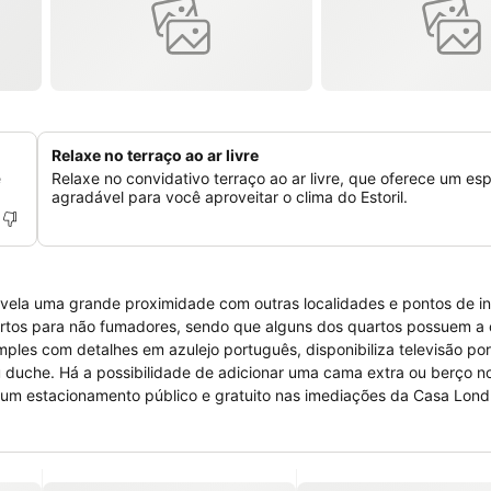
Relaxe no terraço ao ar livre
e
Relaxe no convidativo terraço ao ar livre, que oferece um es
agradável para você aproveitar o clima do Estoril.
Revela uma grande proximidade com outras localidades e pontos de i
quartos para não fumadores, sendo que alguns dos quartos possuem a
ples com detalhes em azulejo português, disponibiliza televisão po
duche. Há a possibilidade de adicionar uma cama extra ou berço no
te um estacionamento público e gratuito nas imediações da Casa Lond
se disponível 24 horas por dia.