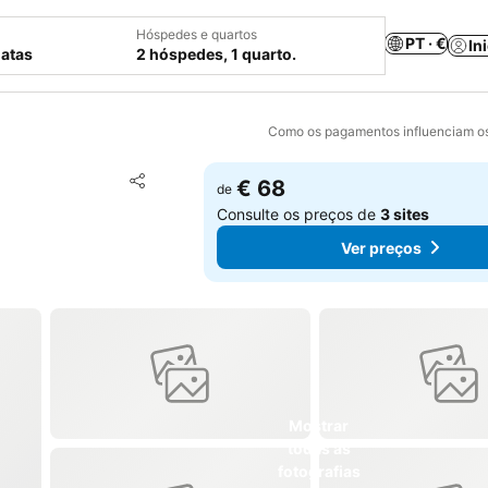
Hóspedes e quartos
PT · €
In
datas
2 hóspedes, 1 quarto.
Como os pagamentos influenciam os
Adicionar aos favoritos
€ 68
de
Partilhar
Consulte os preços de
3 sites
Ver preços