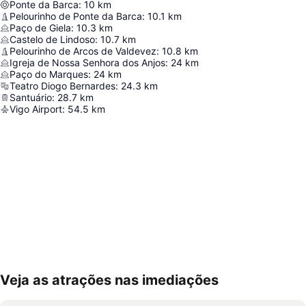
Ponte da Barca
:
10
km
Pelourinho de Ponte da Barca
:
10.1
km
Paço de Giela
:
10.3
km
Castelo de Lindoso
:
10.7
km
Pelourinho de Arcos de Valdevez
:
10.8
km
Igreja de Nossa Senhora dos Anjos
:
24
km
Paço do Marques
:
24
km
Teatro Diogo Bernardes
:
24.3
km
Santuário
:
28.7
km
Vigo Airport
:
54.5
km
Veja as atrações nas imediações
Ampliar mapa