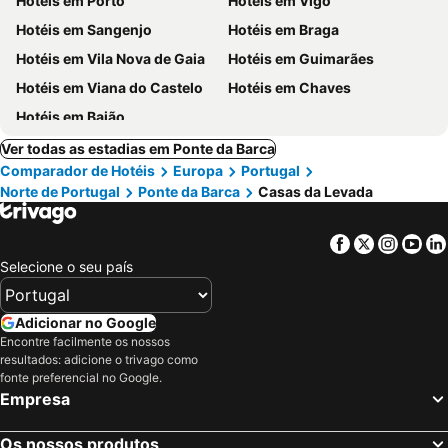
Hotéis em Porto
Hotéis em Vigo
Hotéis em Sangenjo
Hotéis em Braga
Hotéis em Vila Nova de Gaia
Hotéis em Guimarães
Hotéis em Viana do Castelo
Hotéis em Chaves
Hotéis em Baião
Ver todas as estadias em Ponte da Barca
Comparador de Hotéis
Europa
Portugal
Norte de Portugal
Ponte da Barca
Casas da Levada
Facebook
Twitter
Insta
Yo
Selecione o seu país
Adicionar no Google
Encontre facilmente os nossos
resultados: adicione o trivago como
fonte preferencial no Google.
Empresa
Os nossos produtos