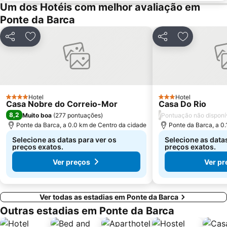
Posto de Turismo de Valença do Minho
Santuário de Nossa Senhora da Peneda
Um dos Hotéis com melhor avaliação em
Capela de Cima de Oliveira
Parque Natural da Baixa Limia Serra do Xurés
Ponte da Barca
Castelo de Salvaterra
Parque de Exposições de Braga
Partilhar
Adicionar aos favoritos
Partilhar
Adicionar a
Fluvial de Adaúfe
Estação de Caminhos de Ferro de Viana do Castelo
Barragem do Alto-Lindoso
Cascata do Arado
Praia Fluvial de Ponte da Barca
Parque Termal do Peso
Castelo de Guimarães
Complexo Desportivo Universitário de Gualtar
Hotel
Hotel
4 Estrelas
3 Estrelas
Casa Nobre do Correio-Mor
Casa Do Rio
Pavilhão de Hóquei em Patins Riba de Ave Hóquei Clube
Barragem de Vilarinho das Furnas
8,2
/
Muito boa
(
277 pontuações
)
Pontuação não disponí
Castelo de Santiago da Barra
Igreja de Joane
Ponte da Barca, a 0.0 km de Centro da cidade
Ponte da Barca, a 0
Paróquia São Miguel das Caldas de Vizela
Mosteiro de Landim
Selecione as datas para ver os
Selecione as data
preços exatos.
preços exatos.
Ver preços
Ver pr
Ver todas as estadias em Ponte da Barca
Outras estadias em Ponte da Barca