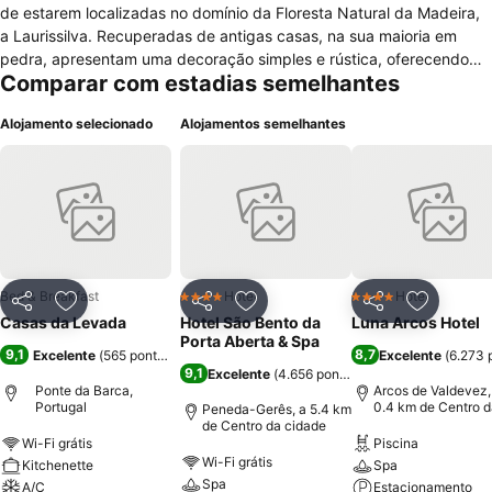
de estarem localizadas no domínio da Floresta Natural da Madeira,
a Laurissilva. Recuperadas de antigas casas, na sua maioria em
pedra, apresentam uma decoração simples e rústica, oferecendo
Comparar com estadias semelhantes
uma vista total para o azul do Oceano Atlântico. Ao seu redor, têm
amplos espaços verdes dotados de pequenas hortas orgânicas
Alojamento selecionado
Alojamentos semelhantes
onde poderão ser livremente colhidos os produtos agrícolas. Entre
as Levadas que percorrem todo o espaço, existe uma ampla Piscina
com solário e um espaço com animais. Um Eco Hotel Rural que lhe
leva de volta às raízes e tradições, abraçando a Permacultura e
consequente Sustentabilidade por forma a estabelecer o equilíbrio e
harmonia necessários à convivência do Ser com a Terra. Uma fonte
de experiências únicas e momentos de tranquilidade e lazer,
destinado a todos os amantes da Natureza. Estar nas Casas da
Bed & Breakfast
Hotel
Hotel
4 Estrelas
4 Estrelas
Partilhar
Adicionar aos favoritos
Partilhar
Adicionar aos favoritos
Partilhar
Adicionar
Levada é estar no coração da Natureza, na Ponta do Pargo, a
Casas da Levada
Hotel São Bento da
Luna Arcos Hotel
escassos minutos de diversas Levadas. - Funchal: 50 min. -
Porta Aberta & Spa
9,1
8,7
Excelente
(
565 pontuações
)
Excelente
(
6.273 
Calheta: 25 min. - Porto Moniz: 20 min. - Jardim do Mar: 20 min. -
9,1
Excelente
(
4.656 pontuações
)
Aeroporto Internacional da Madeira: 1 hora e 10 min.
Ponte da Barca,
Arcos de Valdevez,
Portugal
0.4 km de Centro d
Peneda-Gerês, a 5.4 km
cidade
de Centro da cidade
Wi-Fi grátis
Piscina
Wi-Fi grátis
Kitchenette
Spa
Spa
A/C
Estacionamento