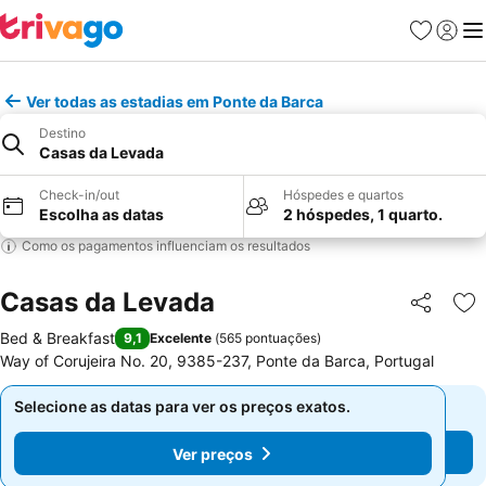
Favoritos
Iniciar
Me
Ver todas as estadias em Ponte da Barca
Destino
Casas da Levada
Check-in/out
Hóspedes e quartos
Escolha as datas
2 hóspedes, 1 quarto.
Como os pagamentos influenciam os resultados
Casas da Levada
Partilhar
Ad
Bed & Breakfast
9,1
Excelente
(
565 pontuações
)
Way of Corujeira No. 20, 9385-237, Ponte da Barca, Portugal
Selecione as datas para ver os preços exatos.
Selecione as datas para ver os preços exatos.
Ver preços
Ver preços