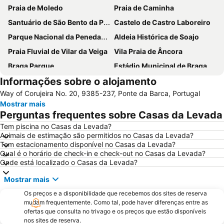
Praia de Moledo
Praia de Caminha
Santuário de São Bento da Porta Aberta
Castelo de Castro Laboreiro
Parque Nacional da Peneda-Gerês
Aldeia Histórica de Soajo
Praia Fluvial de Vilar da Veiga
Vila Praia de Âncora
Braga Parque
Estádio Municipal de Braga - Estádio AXA
Informações sobre o alojamento
Bom Jesus do Monte
Cascata do Tahiti - Ermida
Way of Corujeira No. 20, 9385-237, Ponte da Barca, Portugal
do Cabedelo
Praia Fluvial do Taboão
Mostrar mais
Termas Romanas do Alto da Cividade
Estação de Caminhos de Ferro de Braga
Perguntas frequentes sobre Casas da Levada
Aquático de Fafe
Centro Histórico de Guimarães
Tem piscina no Casas da Levada?
Animais de estimação são permitidos no Casas da Levada?
Lago dos Cisnes
DiverLanhoso
Tem estacionamento disponível no Casas da Levada?
Da Amorosa
Praia da Foz do Minho
Qual é o horário de check-in e check-out no Casas da Levada?
Onde está localizado o Casas da Levada?
Minho Center
Azurara Parque Aventura
Mostrar mais
Igreja de Riba d'Ave
Albufeira do Ermal
Os preços e a disponibilidade que recebemos dos sites de reserva
de Castelo de Neiva
Praia Afife
mudam frequentemente. Como tal, pode haver diferenças entre as
Casa de Camilo - Museu e Centro de Estudos
Elevador do Bom Jesus do Monte
ofertas que consulta no trivago e os preços que estão disponíveis
nos sites de reserva.