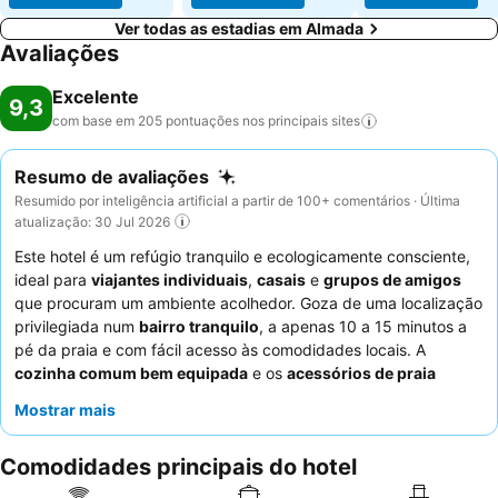
Ver todas as estadias em Almada
Avaliações
Excelente
9,3
com base em 205 pontuações nos principais
sites
Resumo de avaliações
Resumido por inteligência artificial a partir de 100+ comentários · Última
atualização: 30 Jul 2026
Este hotel é um refúgio tranquilo e ecologicamente consciente,
ideal para
viajantes individuais
,
casais
e
grupos de amigos
que procuram um ambiente acolhedor. Goza de uma localização
privilegiada num
bairro tranquilo
, a apenas 10 a 15 minutos a
pé da praia e com fácil acesso às comodidades locais. A
cozinha comum bem equipada
e os
acessórios de praia
fornecidos são comodidades essenciais que melhoram a
Mostrar mais
experiência do hóspede. Os hóspedes elogiam
consistentemente os
anfitriões atenciosos e simpáticos
e o
Comodidades principais do hotel
incrível pequeno-almoço personalizado
. Para uma estadia
verdadeiramente tranquila, considere solicitar um quarto com