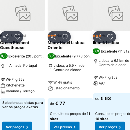
Bed & Breakfast
Hotel
Hotel
3 Estrelas
3 Estrelas
Partilhar
Adicionar aos favoritos
Partilhar
Adicionar aos favoritos
Partilhar
Adicionar
Green Element
Moov Hotel Lisboa
Ikonik Lisboa
Guesthouse
Oriente
8,9
Excelente
(
11.312
9,3
8,7
Excelente
(
205 pontuações
)
Excelente
(
9.773 pontuações
)
Lisboa, a 6.1 km de
Centro da cidade
Almada, Portugal
Lisboa, a 5.9 km de
Centro da cidade
Wi-Fi grátis
Wi-Fi grátis
Wi-Fi grátis
A/C
Kitchenette
Estacionamento
Varanda / Terraço
€ 63
de
Selecione as datas para
€ 77
de
ver os preços exatos.
Consulte os preços de
11
Consulte os preços d
sites
16 sites
Ver preços
Ver preços
Ver preços