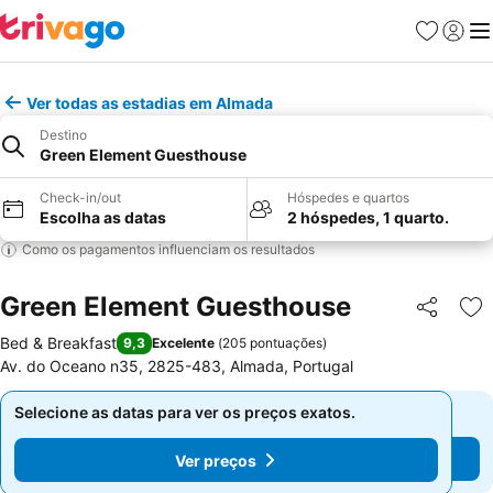
Favoritos
Iniciar
Me
Ver todas as estadias em Almada
Destino
Green Element Guesthouse
Check-in/out
Hóspedes e quartos
Escolha as datas
2 hóspedes, 1 quarto.
Como os pagamentos influenciam os resultados
Green Element Guesthouse
Partilhar
Ad
Bed & Breakfast
9,3
Excelente
(
205 pontuações
)
Av. do Oceano n35, 2825-483, Almada, Portugal
Selecione as datas para ver os preços exatos.
Selecione as datas para ver os preços exatos.
Ver preços
Ver preços