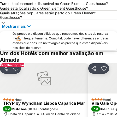
Tem estacionamento disponível no Green Element Guesthouse?
Praia das Maçãs
Fonte da Telha
Onde está localizado o Green Element Guesthouse?
Praia Tróia Mar
Praia da Ericeira
Quais atrações populares estão perto do Green Element
Guesthouse?
Parque Natural da Arrabida
Campo Grande
Mostrar mais
Lagoa de Albufeira
do Ouro Sesimbra
Os preços e a disponibilidade que recebemos dos sites de reserva
Tróia Beach
Alcântara
mudam frequentemente. Como tal, pode haver diferenças entre as
Oceanário de Lisboa
Praia da Caparica
ofertas que consulta no trivago e os preços que estão disponíveis
nos sites de reserva.
Chiado
Fundaçao Champalimaud
Um dos Hotéis com melhor avaliação em
Alvalade
Praça do Rossio
Almada
Gare do Oriente
Centro Comercial Vasco da Gama
Escolha popular
Partilhar
Adicionar aos favoritos
Partilhar
Adicio
Centro Colombo
Estádio José Alvalade
Wonderland Lisboa
Algés Beach
Lumiar
Coliseu dos Recreios
Praia da Ribeira do Cavalo
Galapinhos Beach
Hotel
Hotel
4 Estrelas
4 Estrelas
TRYP by Wyndham Lisboa Caparica Mar
Vila Gale Op
Praça do Comércio
Telheiras
8,2
7,9
Muito boa
(
10.990 pontuações
)
Boa
(
7.095
Costa da Caparica, a 0.4 km de Centro da cidade
a 2.4 km de M