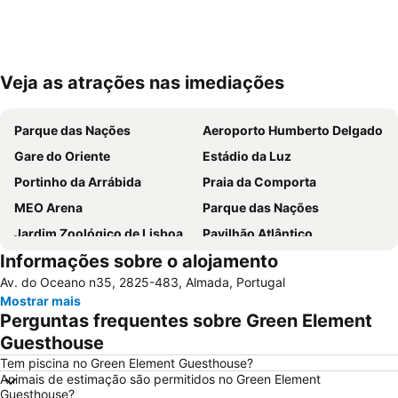
Veja as atrações nas imediações
Ampliar mapa
Parque das Nações
Aeroporto Humberto Delgado
Gare do Oriente
Estádio da Luz
Portinho da Arrábida
Praia da Comporta
MEO Arena
Parque das Nações
Jardim Zoológico de Lisboa
Pavilhão Atlântico
Informações sobre o alojamento
Passeio Marítimo de Algés
Benfica
Av. do Oceano n35, 2825-483, Almada, Portugal
Baixa de Lisboa
Parque Eduardo VII
Mostrar mais
Praça de Touros de Campo Pequeno
Praia das Azenhas do Mar
Perguntas frequentes sobre Green Element
Estação de Caminhos de Ferro de Sete Rios
Belém
Guesthouse
Avenida da Liberdade
da Figueirinha
Tem piscina no Green Element Guesthouse?
Animais de estimação são permitidos no Green Element
Marquês de Pombal
Estádio do Restelo
Guesthouse?