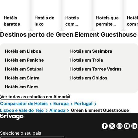
Hotéis
Hotéis de
Hotéis
Hotéis que
Hoté
baratos
luxo
com
permitem
com 
piscinas
animais
Destinos perto de Green Element Guesthouse
Hotéis em Lisboa
Hotéis em Sesimbra
Hotéis em Peniche
Hotéis em Tróia
Hotéis em Setúbal
Hotéis em Torres Vedras
Hotéis em Sintra
Hotéis em Óbidos
Hotéis em Sines
Ver todas as estadias em Almada
Comparador de Hotéis
Europa
Portugal
Lisboa e Vale do Tejo
Almada
Green Element Guesthouse
Facebook
Twitter
Insta
Yo
Selecione o seu país