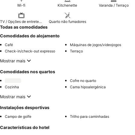
diferentes maciezes de almofadas para um conforto
Wi-fi
Kitchenette
Varanda / Terraço
personalizado.
TV / Opções de entretenimento
Quarto não fumadores
Todas as comodidades
Comodidades do alojamento
Café
Máquinas de jogos/videojogos
Check-in/check-out expresso
Terraço
Mostrar mais
Comodidades nos quartos
Cofre no quarto
Cozinha
Cama hipoalergénica
Mostrar mais
Instalações desportivas
Campo de golfe
Trilho para caminhadas
Características do hotel