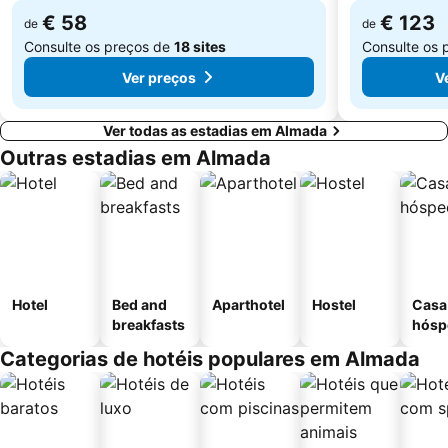
€ 58
€ 123
de
de
Consulte os preços de
18 sites
Consulte os 
Ver preços
V
Ver todas as estadias em Almada
Outras estadias em Almada
Hotel
Bed and
Aparthotel
Hostel
Casa
breakfasts
hósp
Categorias de hotéis populares em Almada