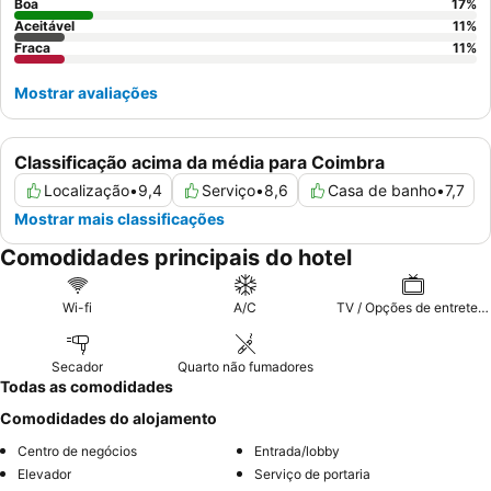
Boa
17
%
Aceitável
11
%
Fraca
11
%
Mostrar avaliações
Classificação acima da média para Coimbra
Localização
•
9,4
Serviço
•
8,6
Casa de banho
•
7,7
Mostrar mais classificações
Comodidades principais do hotel
Wi-fi
A/C
TV / Opções de entretenimento
Secador
Quarto não fumadores
Todas as comodidades
Comodidades do alojamento
Centro de negócios
Entrada/lobby
Elevador
Serviço de portaria