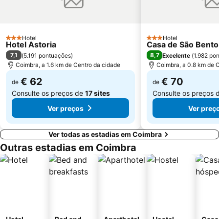
Praia Fluvial Fragas de São Simão
Praia Fluvial do Reconquinho
Convento Santa Cruz do Buçaco
Lagoa da Barrinha de Mira
Hotel
Hotel
3 Estrelas
Praia Fluvial do Poço de Corga
Praia da Tamargueira
3 Estrelas
Hotel Astoria
Casa de São Bent
7,1
8,7
(
5.191 pontuações
)
Excelente
(
1.982 po
Casino Oceano
Murtinheira Beach
Coimbra, a 1.6 km de Centro da cidade
Coimbra, a 0.8 km de 
Estação de Caminhos de Ferro de Coimbra B
Ecomuseu da Serra da Lousã
€ 62
€ 70
de
de
Consulte os preços de
17 sites
Consulte os preços 
Ver preços
Ver preç
Ver todas as estadias em Coimbra
Outras estadias em Coimbra