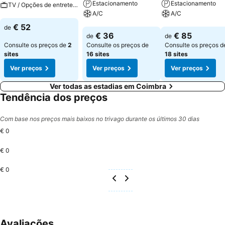
Estacionamento
Estacionamento
TV / Opções de entretenimento
A/C
A/C
Ver preços
€ 52
de
Ver preços
Ver preços
€ 36
€ 85
de
de
Consulte os preços de
2
Consulte os preços de
Consulte os preços d
sites
16 sites
18 sites
Ver preços
Ver preços
Ver preços
Ver todas as estadias em Coimbra
Tendência dos preços
Com base nos preços mais baixos no trivago durante os últimos 30 dias
€ 0
€ 0
€ 0
Avaliações