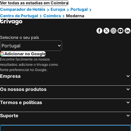
Ver todas as estadias em Coimbra
Comparador de Hotéis
Europa
Portugal
Centro de Portugal
Coimbra
Moderna
Facebook
Twitter
Insta
Yo
Selecione o seu país
Adicionar no Google
Encontre facilmente os nossos
resultados: adicione o trivago como
fonte preferencial no Google.
Empresa
Os nossos produtos
Termos e políticas
Suporte