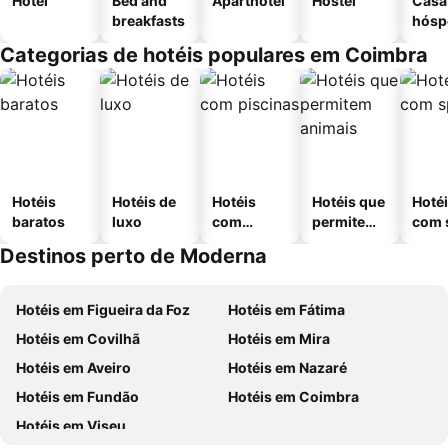
Hotel
Bed and
Aparthotel
Hostel
Casa
breakfasts
hósp
Categorias de hotéis populares em Coimbra
Hotéis
Hotéis de
Hotéis
Hotéis que
Hoté
baratos
luxo
com
permitem
com 
piscinas
animais
Destinos perto de Moderna
Hotéis em Figueira da Foz
Hotéis em Fátima
Hotéis em Covilhã
Hotéis em Mira
Hotéis em Aveiro
Hotéis em Nazaré
Hotéis em Fundão
Hotéis em Coimbra
Hotéis em Viseu