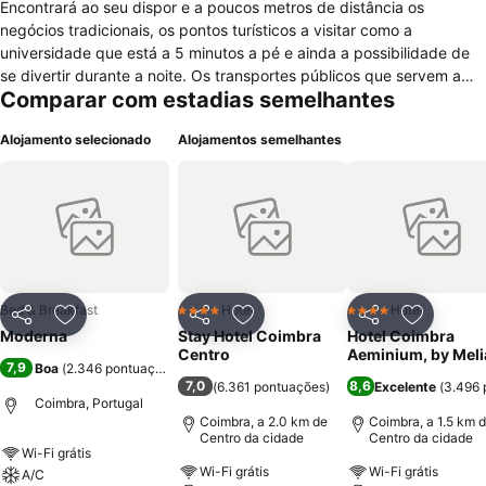
Encontrará ao seu dispor e a poucos metros de distância os
negócios tradicionais, os pontos turísticos a visitar como a
universidade que está a 5 minutos a pé e ainda a possibilidade de
se divertir durante a noite. Os transportes públicos que servem a
Comparar com estadias semelhantes
cidade assim como o comboio ou os autocarros para fora da cidade
estão todos a uma curta distância. Os espaços verdes da cidade
Alojamento selecionado
Alojamentos semelhantes
também se encontram a poucos metros. No que diz respeito a infra
estruturas esta oferece aos seus clientes parque de
estacionamento, acesso grátis á internet, serviço de lavandaria e
sala de estar. Esta residencial é composta por 17 quartos
confortáveis e acolhedores, que podem ser individuais, duplos,
triplos ou quádruplo, equipados com casa de banho privada,
televisão, ar condicionado e telefone.
Bed & Breakfast
Hotel
Hotel
4 Estrelas
4 Estrelas
Partilhar
Adicionar aos favoritos
Partilhar
Adicionar aos favoritos
Partilhar
Adicionar
Moderna
Stay Hotel Coimbra
Hotel Coimbra
Centro
Aeminium, by Meli
7,9
Boa
(
2.346 pontuações
)
7,0
8,6
(
6.361 pontuações
)
Excelente
(
3.496 
Coimbra, Portugal
Coimbra, a 2.0 km de
Coimbra, a 1.5 km 
Centro da cidade
Centro da cidade
Wi-Fi grátis
Wi-Fi grátis
Wi-Fi grátis
A/C