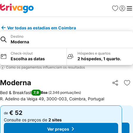
Favoritos
Iniciar
Me
Ver todas as estadias em Coimbra
Destino
Moderna
Check-in/out
Hóspedes e quartos
Escolha as datas
2 hóspedes, 1 quarto.
Como os pagamentos influenciam os resultados
Moderna
Partilhar
Ad
Bed & Breakfast
7,9
Boa
(
2.346 pontuações
)
R. Adelino da Veiga 49, 3000-003, Coimbra, Portugal
€ 52
€ 52
de
de
Consulte os preços de
2 sites
Consulte os preços de
2 sites
Ver preços
Ver preços