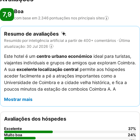
Boa
7,9
com base em 2.346 pontuações nos principais
sites
Resumo de avaliações
Resumido por inteligência artificial a partir de 400+ comentários · Última
atualização: 30 Jul 2026
Este hotel é um
centro urbano económico
ideal para turistas,
viajantes individuais e grupos de amigos que exploram Coimbra.
A sua
excelente localização central
permite aos hóspedes
aceder facilmente a pé a atrações importantes como a
Universidade de Coimbra e a cidade velha histórica, e fica a
poucos minutos da estação de comboios Coimbra A. A
conveniência de um
elevador
proporciona fácil acesso a todos
Mostrar mais
os andares. Os hóspedes elogiam consistentemente a
equipa
da receção
pela sua excecional gentileza e prestabilidade,
contribuindo para uma atmosfera acolhedora. Para uma estadia
Avaliações dos hóspedes
mais tranquila, considere pedir um quarto virado para o lado
oposto à rua para minimizar o ruído potencial.
Excelente
37
%
Muito boa
24
%