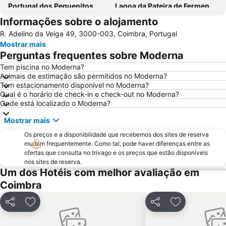
Portugal dos Pequenitos
Lagoa da Pateira de Fermentelos
Informações sobre o alojamento
Praia do Areão
Barragem da Aguieira
R. Adelino da Veiga 49, 3000-003, Coimbra, Portugal
Praia Fluvial das Fragas de S. Simão
Relógio Beach
Mostrar mais
Praia do Cabedelo
Mata do Buçaco
Perguntas frequentes sobre Moderna
Praia Fluvial dos Olhos da Fervença
Museu Militar do Buçaco
Tem piscina no Moderna?
Animais de estimação são permitidos no Moderna?
Universidade de Coimbra
Cova Gala Beach
Tem estacionamento disponível no Moderna?
Osso da Baleia
Serra do Caramulo
Qual é o horário de check-in e check-out no Moderna?
Onde está localizado o Moderna?
Baixa de Coimbra
Figueira
Mostrar mais
Praia Fluvial da Peneda
Praia da Costa de Lavos
Os preços e a disponibilidade que recebemos dos sites de reserva
Gafanha da Boa Hora Beach
Porto da Figueira da Foz
mudam frequentemente. Como tal, pode haver diferenças entre as
Praia Fluvial do Mosteiro
Estádio Cidade de Coimbra
ofertas que consulta no trivago e os preços que estão disponíveis
nos sites de reserva.
Fluvial de Avô
Praia da Claridade
Um dos Hotéis com melhor avaliação em
Parque Aquático Vaga Splash
Praia Fluvial de Aldeia Ana de Aviz
Coimbra
Praia da Leirosa
Praça da República
Partilhar
Adicionar aos favoritos
Partilhar
Adicionar aos
Estação de Comboios de Coimbra A
Ruínas de Conímbriga
Piscina de Celas
Praia Fluvial das Canaveias