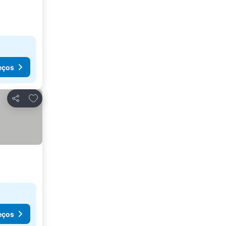
eços
Adicionar aos favoritos
Partilhar
eços