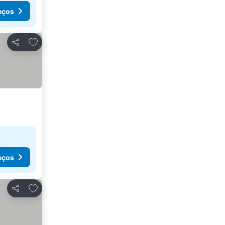
eços
Adicionar aos favoritos
Partilhar
eços
Adicionar aos favoritos
Partilhar