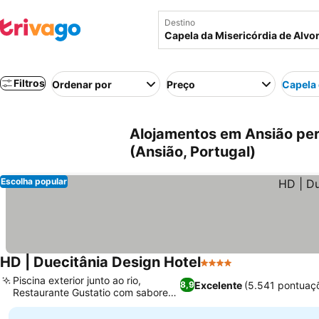
Destino
Filtros
Ordenar por
Preço
Capela 
Alojamentos em Ansião per
(Ansião, Portugal)
Escolha popular
HD | Duecitânia Design Hotel
4 Estrelas
Piscina exterior junto ao rio,
Excelente
(5.541 pontuaç
8,9
Restaurante Gustatio com sabores
romanos