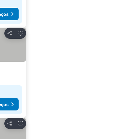
eços
Adicionar aos favoritos
Partilhar
eços
Adicionar aos favoritos
Partilhar