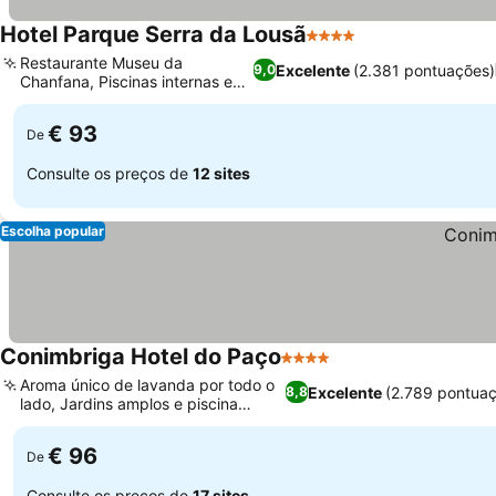
Hotel Parque Serra da Lousã
4 Estrelas
Restaurante Museu da
Excelente
(2.381 pontuações)
9,0
Chanfana, Piscinas internas e
externas
€ 93
De
Consulte os preços de
12 sites
Escolha popular
Conimbriga Hotel do Paço
4 Estrelas
Aroma único de lavanda por todo o
Excelente
(2.789 pontua
8,8
lado, Jardins amplos e piscina
exterior
€ 96
De
Consulte os preços de
17 sites