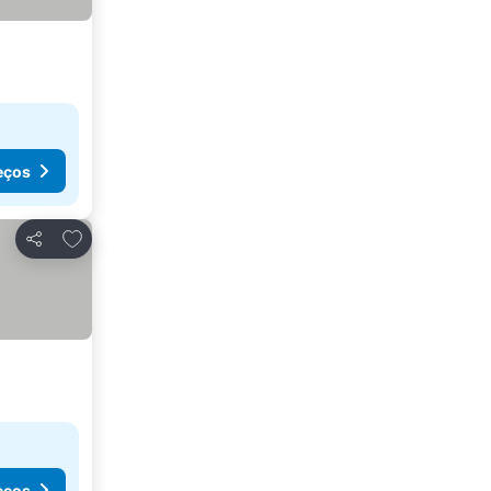
eços
Adicionar aos favoritos
Partilhar
eços