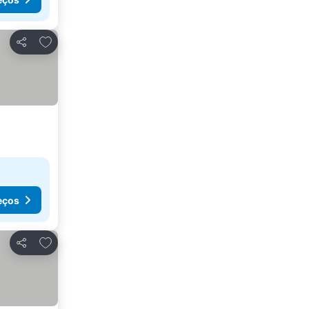
Adicionar aos favoritos
Partilhar
eços
Adicionar aos favoritos
Partilhar