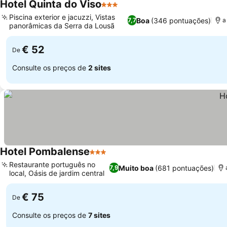
Hotel Quinta do Viso
3 Estrelas
Piscina exterior e jacuzzi, Vistas
Boa
(346 pontuações)
7,7
a
panorâmicas da Serra da Lousã
€ 52
De
Consulte os preços de
2 sites
Hotel Pombalense
3 Estrelas
Restaurante português no
Muito boa
(681 pontuações)
7,9
local, Oásis de jardim central
€ 75
De
Consulte os preços de
7 sites