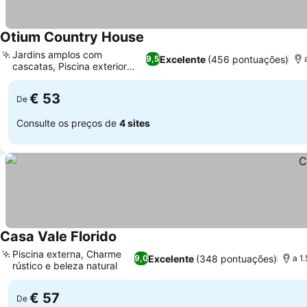
Otium Country House
Jardins amplos com
Excelente
(456 pontuações)
9,5
cascatas, Piscina exterior
sazonal
€ 53
De
Consulte os preços de
4 sites
Casa Vale Florido
Piscina externa, Charme
Excelente
(348 pontuações)
9,0
a 1
rústico e beleza natural
€ 57
De