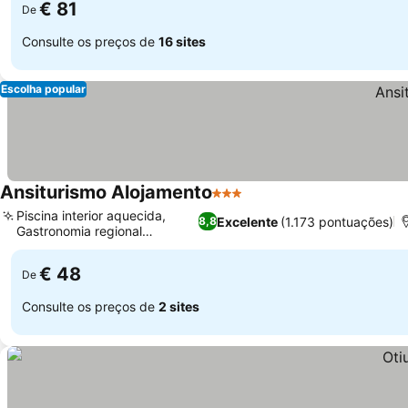
€ 81
De
Consulte os preços de
16 sites
Escolha popular
Ansiturismo Alojamento
3 Estrelas
Piscina interior aquecida,
Excelente
(1.173 pontuações)
8,8
Gastronomia regional
autêntica
€ 48
De
Consulte os preços de
2 sites