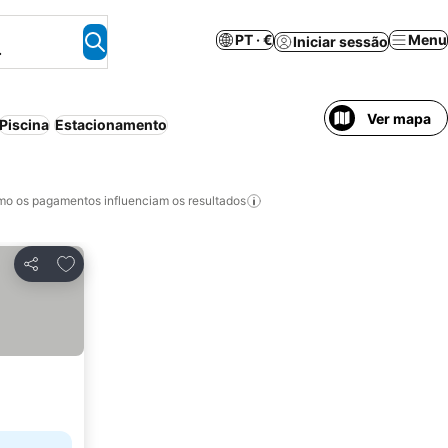
PT · €
Menu
Iniciar sessão
.
Ver mapa
Piscina
Estacionamento
o os pagamentos influenciam os resultados
Adicionar aos favoritos
Partilhar