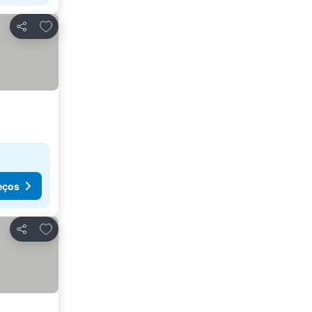
Adicionar aos favoritos
Partilhar
eços
Adicionar aos favoritos
Partilhar