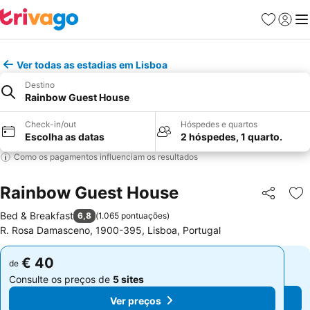
Favoritos
Iniciar
Me
Ver todas as estadias em Lisboa
Destino
Rainbow Guest House
Check-in/out
Hóspedes e quartos
Escolha as datas
2 hóspedes, 1 quarto.
Como os pagamentos influenciam os resultados
Rainbow Guest House
Partilhar
Ad
Bed & Breakfast
6,8
(
1.065 pontuações
)
R. Rosa Damasceno, 1900-395, Lisboa, Portugal
€ 40
€ 40
de
de
Consulte os preços de
5 sites
Consulte os preços de
5 sites
Ver preços
Ver preços