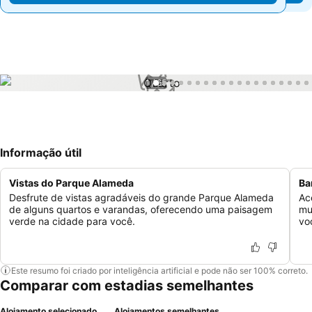
1 / 65
Informação útil
Vistas do Parque Alameda
Ba
Desfrute de vistas agradáveis do grande Parque Alameda
Ac
de alguns quartos e varandas, oferecendo uma paisagem
mu
verde na cidade para você.
vo
Este resumo foi criado por inteligência artificial e pode não ser 100% correto.
Comparar com estadias semelhantes
Alojamento selecionado
Alojamentos semelhantes