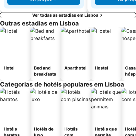
Ver todas as estadias em Lisboa
Outras estadias em Lisboa
Hotel
Bed and
Aparthotel
Hostel
Casa
breakfasts
hósp
Categorias de hotéis populares em Lisboa
Hotéis
Hotéis de
Hotéis
Hotéis que
Hoté
baratos
luxo
com
permitem
com 