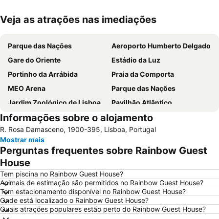
Veja as atrações nas imediações
Ampliar mapa
Parque das Nações
Aeroporto Humberto Delgado
Gare do Oriente
Estádio da Luz
Portinho da Arrábida
Praia da Comporta
MEO Arena
Parque das Nações
Jardim Zoológico de Lisboa
Pavilhão Atlântico
Informações sobre o alojamento
Passeio Marítimo de Algés
Benfica
R. Rosa Damasceno, 1900-395, Lisboa, Portugal
Praias de Santa Cruz
Baixa de Lisboa
Mostrar mais
Parque Eduardo VII
Praça de Touros de Campo Pequeno
Perguntas frequentes sobre Rainbow Guest
Praia das Azenhas do Mar
Estação de Caminhos de Ferro de Sete Rios
House
Belém
Avenida da Liberdade
Tem piscina no Rainbow Guest House?
Animais de estimação são permitidos no Rainbow Guest House?
da Figueirinha
Marquês de Pombal
Tem estacionamento disponível no Rainbow Guest House?
Onde está localizado o Rainbow Guest House?
Estádio do Restelo
Praia das Maçãs
Quais atrações populares estão perto do Rainbow Guest House?
Fonte da Telha
Praia Tróia Mar