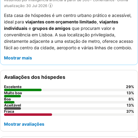
atualização: 30 Jul 2026
Esta casa de hóspedes é um centro urbano prático e acessível,
ideal para
viajantes com orçamento limitado
,
viajantes
individuais
e
grupos de amigos
que procuram valor e
conveniência em Lisboa. A sua localização privilegiada,
diretamente adjacente a uma estação de metro, oferece acesso
fácil ao centro da cidade, aeroporto e várias linhas de comboio.
A propriedade dispõe de
duas casas de banho modernas
com
Mostrar mais
água quente, uma comodidade muito apreciada. Os hóspedes
elogiam consistentemente o
anfitrião atencioso e simpático
e a
abundância de restaurantes nepaleses e locais económicos nas
Avaliações dos hóspedes
proximidades. Para uma experiência mais tranquila, considere
solicitar um quarto que não esteja virado para as áreas comuns.
Excelente
29
%
Muito boa
13
%
Boa
8
%
Aceitável
13
%
Fraca
37
%
Mostrar avaliações