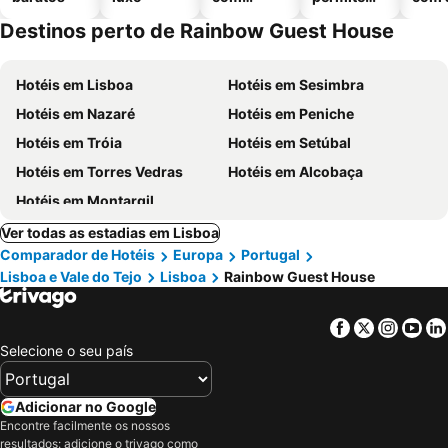
piscinas
animais
Destinos perto de Rainbow Guest House
Hotéis em Lisboa
Hotéis em Sesimbra
Hotéis em Nazaré
Hotéis em Peniche
Hotéis em Tróia
Hotéis em Setúbal
Hotéis em Torres Vedras
Hotéis em Alcobaça
Hotéis em Montargil
Ver todas as estadias em Lisboa
Comparador de Hotéis
Europa
Portugal
Lisboa e Vale do Tejo
Lisboa
Rainbow Guest House
Facebook
Twitter
Insta
Yo
Selecione o seu país
Adicionar no Google
Encontre facilmente os nossos
resultados: adicione o trivago como