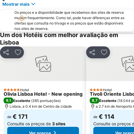
Mostrar mais
Praia da Ericeira
Parque Natural da Arrabida
Os preços e a disponibilidade que recebemos dos sites de reserva
Campo Grande
Lagoa de Albufeira
mudam frequentemente. Como tal, pode haver diferenças entre as
ofertas que consulta no trivago e os preços que estão disponíveis
do Ouro Sesimbra
Tróia Beach
nos sites de reserva.
Alcântara
Oceanário de Lisboa
Um dos Hotéis com melhor avaliação em
Lisboa
Praia da Caparica
Chiado
Fundaçao Champalimaud
Alvalade
Partilhar
Adicionar aos favoritos
Partilhar
Adicionar aos
Praça do Rossio
Gare do Oriente
Centro Comercial Vasco da Gama
Centro Colombo
Estádio José Alvalade
Wonderland Lisboa
Algés Beach
Lumiar
Hotel
Hotel
5 Estrelas
4 Estrelas
Olivia Lisboa Hotel - New opening
Coliseu dos Recreios
Praia da Ribeira do Cavalo
Tivoli Oriente Lisb
9,1
8,7
Excelente
(
385 pontuações
)
Excelente
(
18.044 p
Galapinhos Beach
Praça do Comércio
Lisboa, a 0.4 km de Centro da cidade
a 2.7 km de Aeroporto
€ 171
€ 114
de
de
Consulte os preços de
3 sites
Consulte os preços 
Ver preços
Ver preç