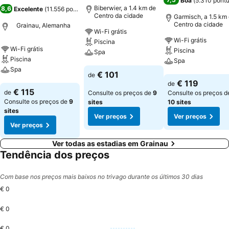
Boa
(
5.310 pont
Biberwier, a 1.4 km de
8,6
Excelente
(
11.556 pontuações
)
Centro da cidade
Garmisch, a 1.5 km
Centro da cidade
Grainau, Alemanha
Wi-Fi grátis
Wi-Fi grátis
Piscina
Wi-Fi grátis
Piscina
Spa
Piscina
Spa
Spa
Ver preços
€ 101
de
Ver preços
€ 119
de
Ver preços
€ 115
de
Consulte os preços de
9
Consulte os preços d
Consulte os preços de
9
sites
10 sites
sites
Ver preços
Ver preços
Ver preços
Ver todas as estadias em Grainau
Tendência dos preços
Com base nos preços mais baixos no trivago durante os últimos 30 dias
€ 0
€ 0
€ 0