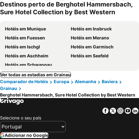
Destinos perto de Berghotel Hammersbach,
Sure Hotel Collection by Best Western
Hotéis em Munique
Hotéis em Insbruck
Hotéis em Fuessen
Hotéis em Merano
Hotéis em Ischgl
Hotéis em Garmisch
Hotéis em Aschheim
Hotéis em Seefeld
Hotéis em Schwangau
Ver todas as estadias em Grainau
Comparador de Hotéis
Europa
Alemanha
Baviera
Grainau
Berghotel Hammersbach, Sure Hotel Collection by Best Western
Facebook
Twitter
Insta
Yo
Selecione o seu país
Adicionar no Google