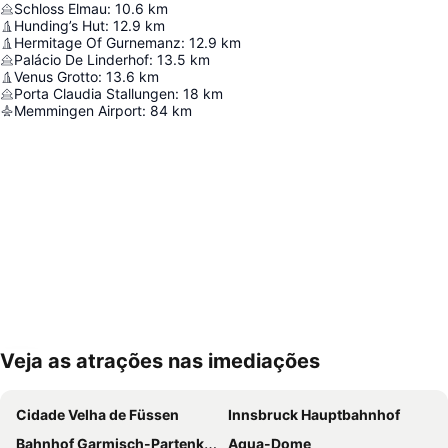
Schloss Elmau
:
10.6
km
Hunding’s Hut
:
12.9
km
Hermitage Of Gurnemanz
:
12.9
km
Palácio De Linderhof
:
13.5
km
Venus Grotto
:
13.6
km
Porta Claudia Stallungen
:
18
km
Memmingen Airport
:
84
km
Veja as atrações nas imediações
Ampliar mapa
Cidade Velha de Füssen
Innsbruck Hauptbahnhof
Bahnhof Garmisch-Partenkirchen
Aqua-Dome