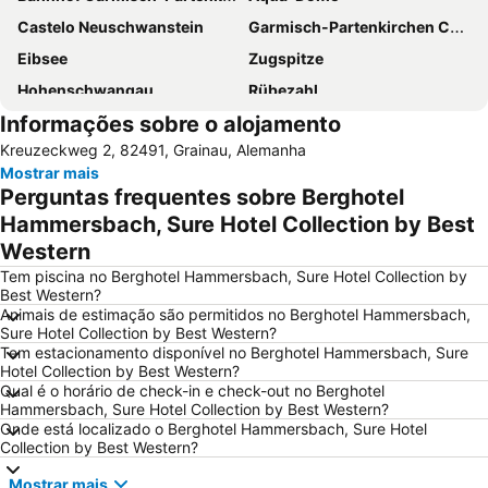
Castelo Neuschwanstein
Garmisch-Partenkirchen Casino
Eibsee
Zugspitze
Hohenschwangau
Rübezahl
Informações sobre o alojamento
Bahnhof Füssen
Heimatmuseum Achental
Kreuzeckweg 2, 82491, Grainau, Alemanha
Alpenhof
São Pedro e São Paulo
Mostrar mais
Plansee
da noi
Perguntas frequentes sobre Berghotel
Landhaus Auf der Gsteig
Hammersbach, Sure Hotel Collection by Best
Western
Tem piscina no Berghotel Hammersbach, Sure Hotel Collection by
Best Western?
Animais de estimação são permitidos no Berghotel Hammersbach,
Sure Hotel Collection by Best Western?
Tem estacionamento disponível no Berghotel Hammersbach, Sure
Hotel Collection by Best Western?
Qual é o horário de check-in e check-out no Berghotel
Hammersbach, Sure Hotel Collection by Best Western?
Onde está localizado o Berghotel Hammersbach, Sure Hotel
Collection by Best Western?
Mostrar mais