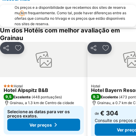
Os preços e a disponibilidade que recebemos dos sites de reserva
mudam frequentemente. Como tal, pode haver diferenças entre as
ofertas que consulta no trivago e os preços que estão disponíveis
nos sites de reserva.
Um dos Hotéis com melhor avaliação em
Grainau
Partilhar
Adicionar aos favoritos
Partilhar
Adicionar aos
Hotel
Hotel
3 Estrelas
Hotel Alpspitz B&B
Hotel Bayern Reso
9,5
9,3
Excelente
(
448 pontuações
)
Excelente
(
473 pon
Grainau, a 1.3 km de Centro da cidade
Grainau, a 0.7 km de C
Selecione as datas para ver os
€ 304
de
preços exatos.
Consulte os preços 
Ver preços
Ver preç