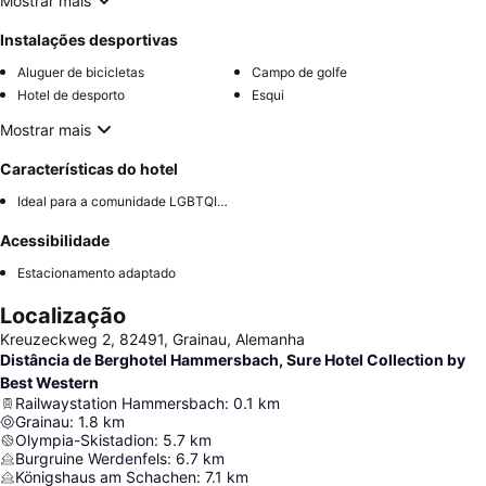
Mostrar mais
Instalações desportivas
Aluguer de bicicletas
Campo de golfe
Hotel de desporto
Esqui
Mostrar mais
Características do hotel
Ideal para a comunidade LGBTQIA+
Acessibilidade
Estacionamento adaptado
Localização
Kreuzeckweg 2, 82491, Grainau, Alemanha
Distância de Berghotel Hammersbach, Sure Hotel Collection by
Best Western
Railwaystation Hammersbach
:
0.1
km
Grainau
:
1.8
km
Olympia-Skistadion
:
5.7
km
Burgruine Werdenfels
:
6.7
km
Königshaus am Schachen
:
7.1
km