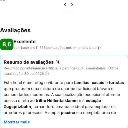
Avaliações
Excelente
8,6
com base em 11.556 pontuações nos principais
sites
Resumo de avaliações
Resumido por inteligência artificial a partir de 600+ comentários · Última
atualização: 30 Jul 2026
Este hotel é um refúgio vibrante para
famílias
,
casais
e
turistas
que procuram uma mistura do charme tradicional bávaro e
comodidades modernas. A sua localização excecional oferece
acesso direto ao
trilho Höllentalklamm
e à
estação
Zugspitzbahn
, tornando-o uma base ideal para explorar os
arredores pitorescos. A ampla
piscina
e a completa área de
bem-estar proporcionam uma fuga perfeita para relaxamento e
Mostrar mais
recreação. Os hóspedes elogiam consistentemente a
simpatia