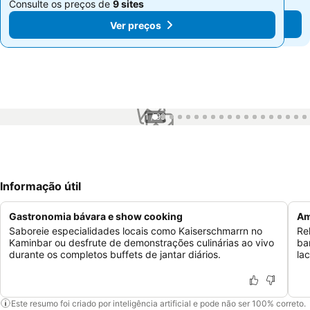
Consulte os preços de
9 sites
Consulte os preços de
9 sites
Ver preços
Ver preços
1 / 99
Informação útil
Gastronomia bávara e show cooking
Am
Saboreie especialidades locais como Kaiserschmarrn no
Re
Kaminbar ou desfrute de demonstrações culinárias ao vivo
ba
durante os completos buffets de jantar diários.
la
Este resumo foi criado por inteligência artificial e pode não ser 100% correto.