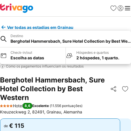
Favoritos
Iniciar
Me
Ver todas as estadias em Grainau
Destino
Berghotel Hammersbach, Sure Hotel Collection by Best Wes
Check-in/out
Hóspedes e quartos
Escolha as datas
2 hóspedes, 1 quarto.
Como os pagamentos influenciam os resultados
Berghotel Hammersbach, Sure
Hotel Collection by Best
Partilhar
Ad
Western
Hotel
8,6
Excelente
(
11.556 pontuações
)
4 Estrelas
Kreuzeckweg 2, 82491, Grainau, Alemanha
€ 115
€ 115
de
de