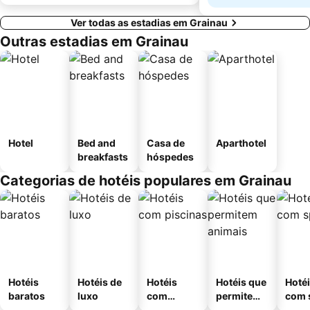
Ver todas as estadias em Grainau
Outras estadias em Grainau
Hotel
Bed and
Casa de
Aparthotel
breakfasts
hóspedes
Categorias de hotéis populares em Grainau
Hotéis
Hotéis de
Hotéis
Hotéis que
Hoté
baratos
luxo
com
permitem
com 
piscinas
animais