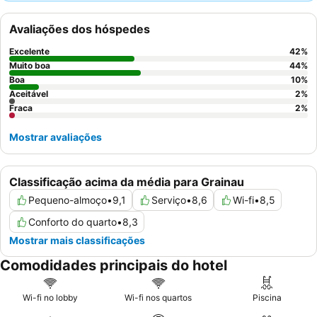
excecional
do pessoal e o extenso e delicioso
buffet de
pequeno-almoço
. Para uma experiência melhorada, considere
Avaliações dos hóspedes
reservar um quarto com
vista para a montanha
e varanda
privada para apreciar plenamente a deslumbrante paisagem
Excelente
42
%
alpina.
Muito boa
44
%
Boa
10
%
Aceitável
2
%
Fraca
2
%
Mostrar avaliações
Classificação acima da média para Grainau
Pequeno-almoço
•
9,1
Serviço
•
8,6
Wi-fi
•
8,5
Conforto do quarto
•
8,3
Mostrar mais classificações
Comodidades principais do hotel
Wi-fi no lobby
Wi-fi nos quartos
Piscina