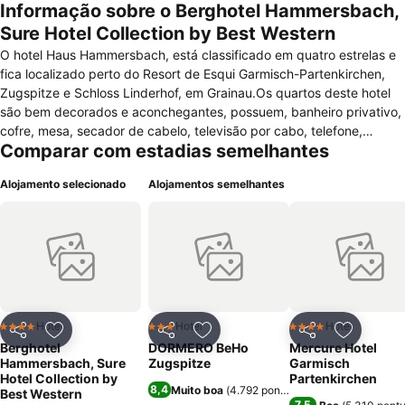
Informação sobre o Berghotel Hammersbach,
Sure Hotel Collection by Best Western
O hotel Haus Hammersbach, está classificado em quatro estrelas e
fica localizado perto do Resort de Esqui Garmisch-Partenkirchen,
Zugspitze e Schloss Linderhof, em Grainau.Os quartos deste hotel
são bem decorados e aconchegantes, possuem, banheiro privativo,
cofre, mesa, secador de cabelo, televisão por cabo, telefone,
Comparar com estadias semelhantes
acesso a internet, janelas com vista e espelho. Oferece uma grande
diversidade de comodidades a seus hóspedes, entre elas, ar-
Alojamento selecionado
Alojamentos semelhantes
condicionado nas áreas comuns, acesso à Internet sem fio (alta
velocidade), elevador, serviços de casamento, equipe multilíngue,
estacionamento (gratuito), serviço de quarto (horários limitados),
recepção 24 horas e serviços de lavagem a seco/lavanderia. Para o
lazer oferece, um restaurante, serviços de SPA, piscina interna,
sauna seca, sauna a vapor e uma academia de ginástica.Para os
momentos de descontracção pode usufruir de um completo
bar.Animais domésticos são admitidos neste alojamento.
Hotel
Hotel
Hotel
4 Estrelas
3 Estrelas
4 Estrelas
Partilhar
Adicionar aos favoritos
Partilhar
Adicionar aos favoritos
Partilhar
Adicionar
Berghotel
DORMERO BeHo
Mercure Hotel
Hammersbach, Sure
Zugspitze
Garmisch
Hotel Collection by
Partenkirchen
8,4
Muito boa
(
4.792 pontuações
)
Best Western
7,5