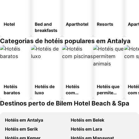
Hotel
Bed and
Aparthotel
Resorts
Apar
breakfasts
Categorias de hotéis populares em Antalya
Hotéis
Hotéis de
Hotéis
Hotéis que
Hoté
baratos
luxo
com
permitem
com 
piscinas
animais
Destinos perto de Bilem Hotel Beach & Spa
Hotéis em Antalya
Hotéis em Belek
Hotéis em Serik
Hotéis em Lara
Hotéis em Kemer
Hotéis em Manavgat