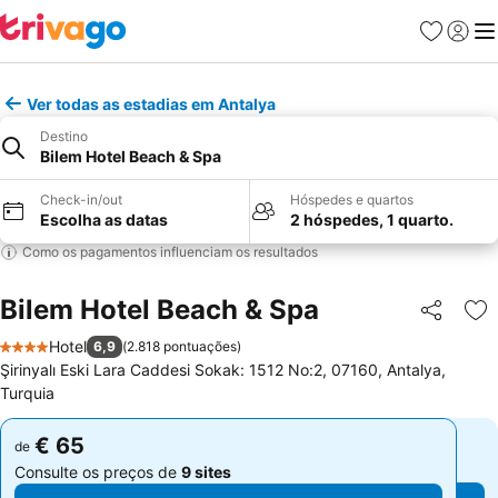
Favoritos
Iniciar
Me
Ver todas as estadias em Antalya
Destino
Bilem Hotel Beach & Spa
Check-in/out
Hóspedes e quartos
Escolha as datas
2 hóspedes, 1 quarto.
Como os pagamentos influenciam os resultados
Bilem Hotel Beach & Spa
Partilhar
Ad
Hotel
6,9
(
2.818 pontuações
)
4 Estrelas
Şirinyalı Eski Lara Caddesi Sokak: 1512 No:2, 07160, Antalya,
Turquia
€ 65
€ 65
de
de
Consulte os preços de
9 sites
Consulte os preços de
9 sites