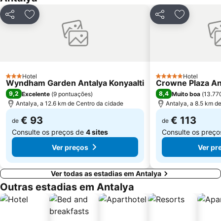
Partilhar
Adicionar aos favoritos
Partilhar
Adicionar a
Hotel
Hotel
3 Estrelas
5 Estrelas
Wyndham Garden Antalya Konyaalti
Crowne Plaza An
9,2
8,4
Excelente
(
9 pontuações
)
Muito boa
(
13.77
Antalya, a 12.6 km de Centro da cidade
Antalya, a 8.5 km d
€ 93
€ 113
de
de
Consulte os preços de
4 sites
Consulte os preç
Ver preços
Ver pr
Ver todas as estadias em Antalya
Outras estadias em Antalya