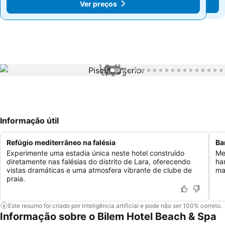
Ver preços
Ver preços
1 / 99
Informação útil
Refúgio mediterrâneo na falésia
Ba
Experimente uma estadia única neste hotel construído
Me
diretamente nas falésias do distrito de Lara, oferecendo
ha
vistas dramáticas e uma atmosfera vibrante de clube de
ma
praia.
Este resumo foi criado por inteligência artificial e pode não ser 100% correto.
Informação sobre o Bilem Hotel Beach & Spa