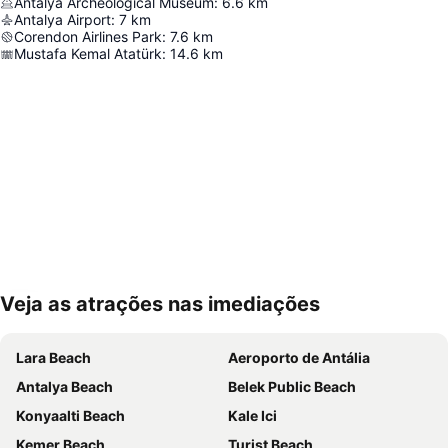
Antalya Archeological Museum
:
6.6
km
Antalya Airport
:
7
km
Corendon Airlines Park
:
7.6
km
Mustafa Kemal Atatürk
:
14.6
km
Veja as atrações nas imediações
Ampliar mapa
Lara Beach
Aeroporto de Antália
Antalya Beach
Belek Public Beach
Konyaalti Beach
Kale Ici
Kemer Beach
Turist Beach