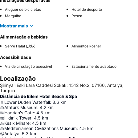
Instalações desportivas
Aluguer de bicicletas
Hotel de desporto
Mergulho
Pesca
Mostrar mais
Alimentação e bebidas
Serve Halal (حلال)
Alimentos kosher
Acessibilidade
Via de circulação acessível
Estacionamento adaptado
Localização
Şirinyalı Eski Lara Caddesi Sokak: 1512 No:2, 07160, Antalya,
Turquia
Distância de Bilem Hotel Beach & Spa
Lower Duden Waterfall
:
3.6
km
Ataturk Museum
:
4.2
km
Hadrian's Gate
:
4.5
km
Hıdırlık Tower
:
4.5
km
Kesik Minare
:
4.5
km
Mediterranean Civilizations Museum
:
4.5
km
Antalya
:
5.3
km