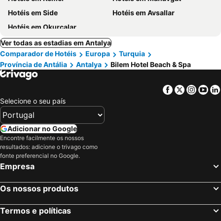
Hotéis em Side
Hotéis em Avsallar
Hotéis em Okurcalar
Ver todas as estadias em Antalya
Comparador de Hotéis
Europa
Turquia
Província de Antália
Antalya
Bilem Hotel Beach & Spa
Facebook
Twitter
Insta
Yo
Selecione o seu país
Adicionar no Google
Encontre facilmente os nossos
resultados: adicione o trivago como
fonte preferencial no Google.
Empresa
Os nossos produtos
Termos e políticas