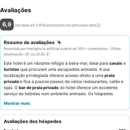
Avaliações
6,9
com base em 2.818 pontuações nos principais
sites
Resumo de avaliações
Resumido por inteligência artificial a partir de 300+ comentários · Última
atualização: 30 Jul 2026
Este hotel é um vibrante refúgio à beira-mar, ideal para
casais
e
turistas
que procuram uma escapadela animada. A sua
localização privilegiada oferece acesso direto a uma
praia
privada
e fica a poucos passos de vários restaurantes, cafés e
lojas. O
bar de praia privado
do hotel oferece um excelente
serviço de bebidas num ambiente animado. Os hóspedes
elogiam consistentemente o
pessoal da receção
pela sua
Mostrar mais
prestabilidade e o diversificado
buffet de pequeno-almoço
.
Para uma experiência verdadeiramente memorável, considere
reservar um
quarto com vista para o mar
para desfrutar de
Avaliações dos hóspedes
paisagens agradáveis.