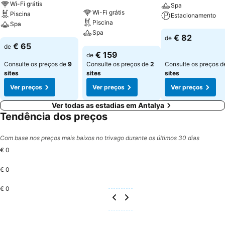
Wi-Fi grátis
Spa
Wi-Fi grátis
Piscina
Estacionamento
Piscina
Spa
Spa
Ver preços
€ 82
de
Ver preços
€ 65
de
Ver preços
€ 159
de
Consulte os preços de
9
Consulte os preços de
2
Consulte os preços 
sites
sites
sites
Ver preços
Ver preços
Ver preços
Ver todas as estadias em Antalya
Tendência dos preços
Com base nos preços mais baixos no trivago durante os últimos 30 dias
€ 0
€ 0
€ 0