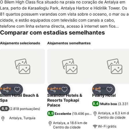
O Bilem High Class fica situado na praia no coração de Antalya em
Lara, perto de Karaalioglu Park, Antalya Harbor e Hidirilik Tower. Os
81 quartos possuem varandas com vista sobre o oceano, o mar ou a
cidade, e estão equipados com televisão com canais a cabo,
telefone com linha externa directa, acesso à internet sem fios
Comparar com estadias semelhantes
gratuita, sala de estar, mesa de escritório, minibar, controle de
temperatura, casa de banho privada com duche, telefone eespelho
Alojamento selecionado
Alojamentos semelhantes
para maquilhagem, a pedido está disponível serviço de
despertador. Quartos com acesso para pessoas com mobilidade
condicionada. Está disponível o serviço de limpeza diariamente. O
hotel possui piscina externa, sauna, piscina infantil, sala(s) de
tratamento do spa, salão de beleza, 2 restaurantes, pequeno
almoço complementar disponível, assistência turística, lavandaria,
cofre na recepção, acesso gratuito à internet com e sem fios
disponível nas áreas comuns, estacionamento gratuito disponível. É
Hotel
Hotel
Hotel
4 Estrelas
5 Estrelas
3 Estrelas
Partilhar
Adicionar aos favoritos
Partilhar
Adicionar aos favoritos
Partilhar
Adicionar
um hotel para não-fumadores.
Bilem Hotel Beach &
Swandor Hotels &
Pearly Hotel
Spa
Resorts Topkapi
8,4
Muito boa
(
3.331
Palace
6,9
(
2.818 pontuações
)
Antalya, a 6.3 km 
8,9
Excelente
(
19.496 pontuações
)
Centro da cidade
Antalya, Turquia
Antalya, a 18.6 km de
Wi-Fi grátis
Centro da cidade