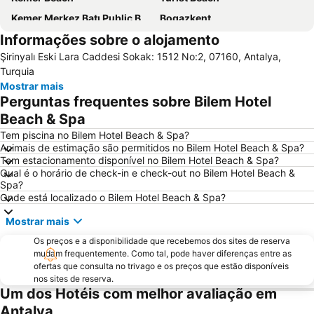
Kemer Merkez Batı Public Beach
Bogazkent
Informações sobre o alojamento
Mermerli Beach
Beach Cafe
Şirinyalı Eski Lara Caddesi Sokak: 1512 No:2, 07160, Antalya,
Gazipasa Ogretmenevi Beach
Tekirova Beach
Turquia
Lara Dido Beach
Palace of Justice
Mostrar mais
Perguntas frequentes sobre Bilem Hotel
Antalya Bus Station
Antalya Expo Center
Beach & Spa
Olympos
Phaselis
Tem piscina no Bilem Hotel Beach & Spa?
Animais de estimação são permitidos no Bilem Hotel Beach & Spa?
Tem estacionamento disponível no Bilem Hotel Beach & Spa?
Qual é o horário de check-in e check-out no Bilem Hotel Beach &
Spa?
Onde está localizado o Bilem Hotel Beach & Spa?
Mostrar mais
Os preços e a disponibilidade que recebemos dos sites de reserva
mudam frequentemente. Como tal, pode haver diferenças entre as
ofertas que consulta no trivago e os preços que estão disponíveis
nos sites de reserva.
Um dos Hotéis com melhor avaliação em
Antalya