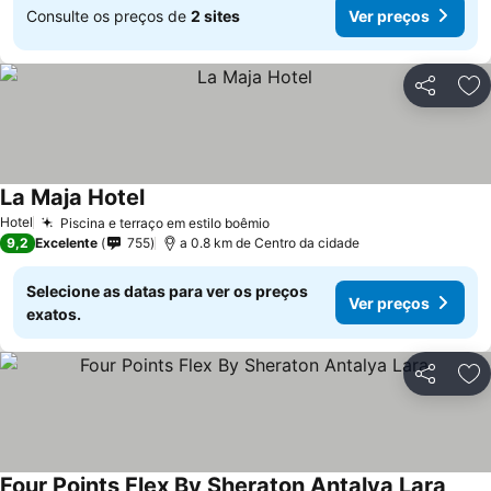
Consulte os preços de
2 sites
Ver preços
Partilhar
Ad
La Maja Hotel
Hotel
Piscina e terraço em estilo boêmio
9,2
Excelente
755
a 0.8 km de Centro da cidade
Selecione as datas para ver os preços
Ver preços
exatos.
Partilhar
Ad
Four Points Flex By Sheraton Antalya Lara