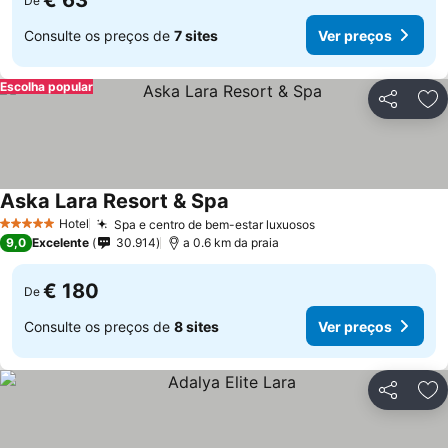
€ 63
De
Consulte os preços de
7 sites
Ver preços
Escolha popular
Partilhar
Ad
Aska Lara Resort & Spa
Hotel
Spa e centro de bem-estar luxuosos
5 Estrelas
9,0
Excelente
30.914
a 0.6 km da praia
€ 180
De
Consulte os preços de
8 sites
Ver preços
Partilhar
Ad