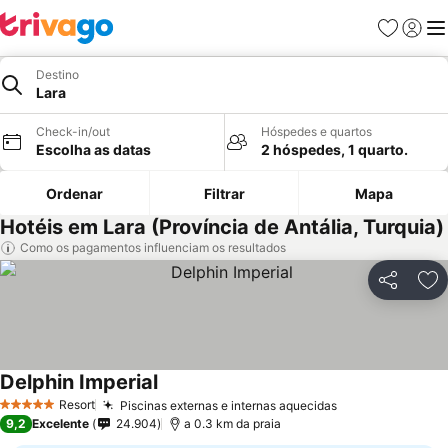
Favoritos
Iniciar
Me
Destino
Lara
Check-in/out
Hóspedes e quartos
Escolha as datas
2 hóspedes, 1 quarto.
Ordenar
Filtrar
Mapa
Hotéis em Lara (Província de Antália, Turquia)
Como os pagamentos influenciam os resultados
Partilhar
Ad
Delphin Imperial
Resort
Piscinas externas e internas aquecidas
5 Estrelas
9,2
Excelente
24.904
a 0.3 km da praia