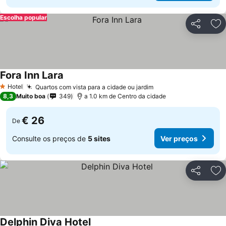
Escolha popular
Partilhar
Ad
Fora Inn Lara
Hotel
Quartos com vista para a cidade ou jardim
1 Estrelas
8,3
Muito boa
349
a 1.0 km de Centro da cidade
€ 26
De
Consulte os preços de
5 sites
Ver preços
Partilhar
Ad
Delphin Diva Hotel