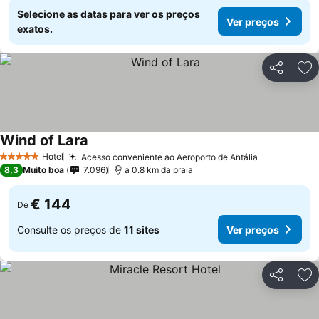
Selecione as datas para ver os preços
Ver preços
exatos.
Partilhar
Ad
Wind of Lara
Hotel
Acesso conveniente ao Aeroporto de Antália
5 Estrelas
8,3
Muito boa
7.096
a 0.8 km da praia
€ 144
De
Consulte os preços de
11 sites
Ver preços
Partilhar
Ad