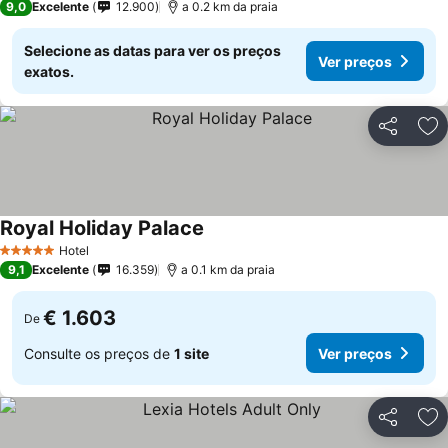
9,0
Excelente
12.900
a 0.2 km da praia
Selecione as datas para ver os preços
Ver preços
exatos.
Partilhar
Ad
Royal Holiday Palace
Hotel
5 Estrelas
9,1
Excelente
16.359
a 0.1 km da praia
€ 1.603
De
Consulte os preços de
1 site
Ver preços
Partilhar
Ad