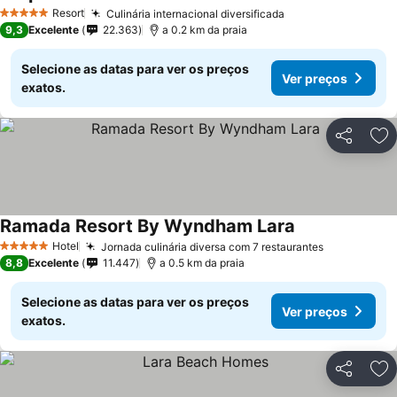
Resort
Culinária internacional diversificada
5 Estrelas
9,3
Excelente
22.363
a 0.2 km da praia
Selecione as datas para ver os preços
Ver preços
exatos.
Partilhar
Ad
Ramada Resort By Wyndham Lara
Hotel
Jornada culinária diversa com 7 restaurantes
5 Estrelas
8,8
Excelente
11.447
a 0.5 km da praia
Selecione as datas para ver os preços
Ver preços
exatos.
Partilhar
Ad