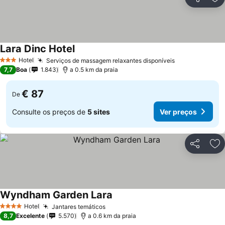
Partilhar
Ad
Lara Dinc Hotel
Hotel
Serviços de massagem relaxantes disponíveis
3 Estrelas
7,7
Boa
1.843
a 0.5 km da praia
€ 87
De
Consulte os preços de
5 sites
Ver preços
Partilhar
Ad
Wyndham Garden Lara
Hotel
Jantares temáticos
4 Estrelas
8,7
Excelente
5.570
a 0.6 km da praia