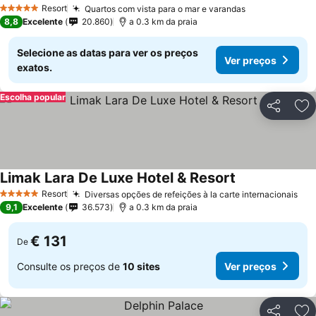
Resort
Quartos com vista para o mar e varandas
5 Estrelas
8,8
Excelente
20.860
a 0.3 km da praia
Selecione as datas para ver os preços
Ver preços
exatos.
Escolha popular
Partilhar
Ad
Limak Lara De Luxe Hotel & Resort
Resort
Diversas opções de refeições à la carte internacionais
5 Estrelas
9,1
Excelente
36.573
a 0.3 km da praia
€ 131
De
Consulte os preços de
10 sites
Ver preços