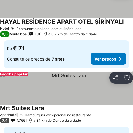
HAYAL RESİDENCE APART OTEL ŞİRİNYALI
Hotel
Restaurante no local com culinária local
8,3
Muito boa
191
a 0.7 km de Centro da cidade
€ 71
De
Consulte os preços de
7 sites
Ver preços
Escolha popular
Partilhar
Ad
Mrt Suites Lara
Aparthotel
Hambúrguer excepcional no restaurante
7,4
1.766
a 8.1 km de Centro da cidade