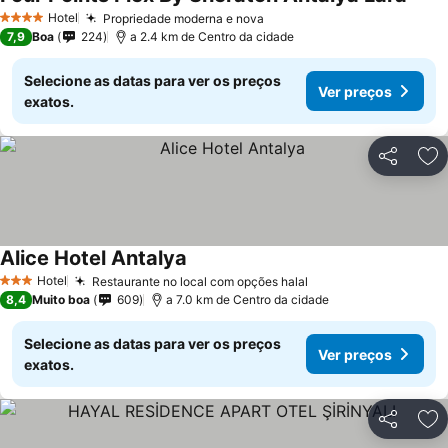
Hotel
Propriedade moderna e nova
4 Estrelas
7,9
Boa
224
a 2.4 km de Centro da cidade
Selecione as datas para ver os preços
Ver preços
exatos.
Partilhar
Ad
Alice Hotel Antalya
Hotel
Restaurante no local com opções halal
3 Estrelas
8,4
Muito boa
609
a 7.0 km de Centro da cidade
Selecione as datas para ver os preços
Ver preços
exatos.
Partilhar
Ad