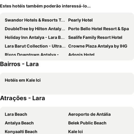
Estes hotéis também poderão interessá-lo...
Swandor Hotels & Resorts Topkapi Palace
Pearly Hotel
DoubleTree by Hilton Antalya City Centre
Porto Bello Hotel Resort & Spa
Holiday Inn Antalya - Lara By Ihg
Sealife Family Resort Hotel
Lara Barut Collection - Ultra All Inclusive
Crowne Plaza Antalya by IHG
Rixos Downtown Antalya - The Land Of Legends Access
Adonis Hotel
Bairros - Lara
Corendon Grand Park Lara
Ramada Plaza Antalya
Megasaray Westbeach Antalya
Falcon Hotel
Hotéis em Kale Ici
The Marmara Antalya
Club Hotel Sera
Ramada Resort By Wyndham Lara
Aska Lara Resort & Spa
Atrações - Lara
Adalya Elite Lara
Old Town Point Hotel & Spa Antalya
Özkaymak Falez Hotel
Nashira City Resort Hotel
Lara Beach
Aeroporto de Antália
Sunis Hotel Su
Trendy Lara
Antalya Beach
Belek Public Beach
Qinn Hotel
Privado Hotels
Konyaalti Beach
Kale Ici
Wind of Lara
Delta Hotels Antalya Lara