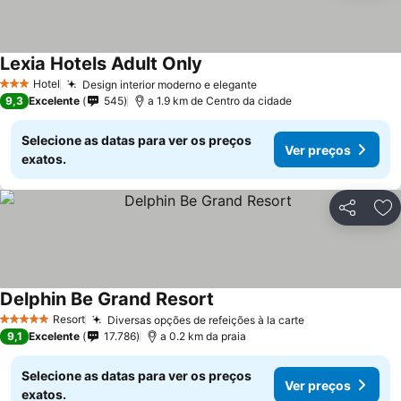
Lexia Hotels Adult Only
Hotel
Design interior moderno e elegante
3 Estrelas
9,3
Excelente
545
a 1.9 km de Centro da cidade
Selecione as datas para ver os preços
Ver preços
exatos.
Partilhar
Ad
Delphin Be Grand Resort
Resort
Diversas opções de refeições à la carte
5 Estrelas
9,1
Excelente
17.786
a 0.2 km da praia
Selecione as datas para ver os preços
Ver preços
exatos.