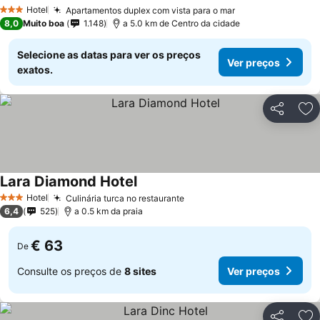
Hotel
Apartamentos duplex com vista para o mar
3 Estrelas
8,0
Muito boa
1.148
a 5.0 km de Centro da cidade
Selecione as datas para ver os preços
Ver preços
exatos.
Partilhar
Ad
Lara Diamond Hotel
Hotel
Culinária turca no restaurante
3 Estrelas
6,4
525
a 0.5 km da praia
€ 63
De
Consulte os preços de
8 sites
Ver preços