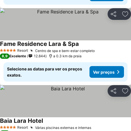
Partilhar
Ad
Fame Residence Lara & Spa
Resort
Centro de spa e bem-estar completo
5 Estrelas
8,9
Excelente
12.844
a 0.3 km da praia
Selecione as datas para ver os preços
Ver preços
exatos.
Partilhar
Ad
Baia Lara Hotel
Resort
Várias piscinas externas e internas
5 Estrelas