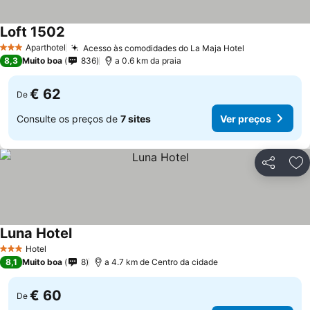
Loft 1502
Aparthotel
Acesso às comodidades do La Maja Hotel
3 Estrelas
8,3
Muito boa
836
a 0.6 km da praia
€ 62
De
Consulte os preços de
7 sites
Ver preços
Partilhar
Ad
Luna Hotel
Hotel
3 Estrelas
8,1
Muito boa
8
a 4.7 km de Centro da cidade
€ 60
De