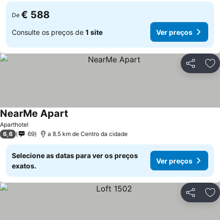
€ 588
De
Consulte os preços de
1 site
Ver preços
Partilhar
Ad
NearMe Apart
Aparthotel
6,6
69
a 8.5 km de Centro da cidade
Selecione as datas para ver os preços
Ver preços
exatos.
Partilhar
Ad