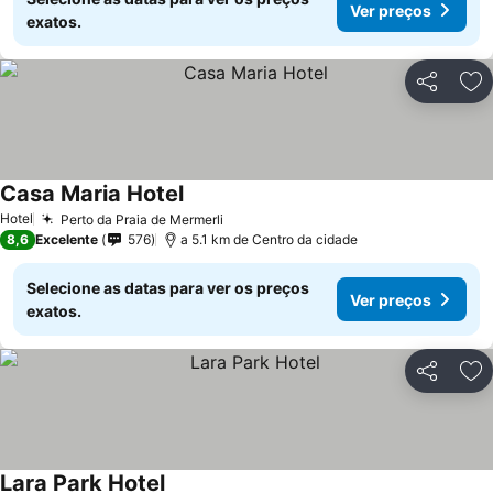
Ver preços
exatos.
Partilhar
Ad
Casa Maria Hotel
Hotel
Perto da Praia de Mermerli
8,6
Excelente
576
a 5.1 km de Centro da cidade
Selecione as datas para ver os preços
Ver preços
exatos.
Partilhar
Ad
Lara Park Hotel