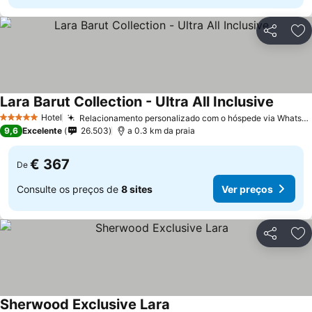
Partilhar
Ad
Lara Barut Collection - Ultra All Inclusive
Hotel
Relacionamento personalizado com o hóspede via WhatsApp
5 Estrelas
9,6
Excelente
26.503
a 0.3 km da praia
€ 367
De
Consulte os preços de
8 sites
Ver preços
Partilhar
Ad
Sherwood Exclusive Lara