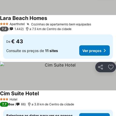
Lara Beach Homes
Aparthotel
Cozinhas de apartamento bem equipadas
3 Estrelas
7,2
1.442
a 7.5 km de Centro da cidade
€ 43
De
Consulte os preços de
11 sites
Ver preços
Partilhar
Ad
Cim Suite Hotel
Hotel
3 Estrelas
7,7
Boa
66
a 3.8 km de Centro da cidade
Selecione as datas para ver os preços