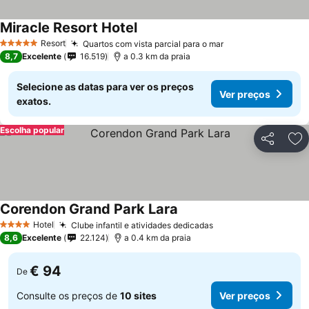
Miracle Resort Hotel
Resort
Quartos com vista parcial para o mar
5 Estrelas
8,7
Excelente
16.519
a 0.3 km da praia
Selecione as datas para ver os preços
Ver preços
exatos.
Escolha popular
Partilhar
Ad
Corendon Grand Park Lara
Hotel
Clube infantil e atividades dedicadas
4 Estrelas
8,6
Excelente
22.124
a 0.4 km da praia
€ 94
De
Consulte os preços de
10 sites
Ver preços