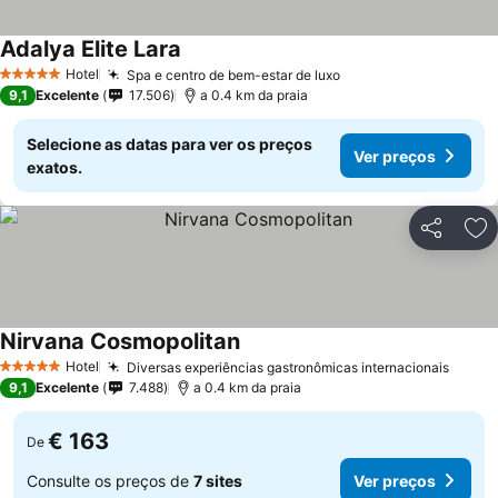
Adalya Elite Lara
Hotel
Spa e centro de bem-estar de luxo
5 Estrelas
9,1
Excelente
17.506
a 0.4 km da praia
Selecione as datas para ver os preços
Ver preços
exatos.
Partilhar
Ad
Nirvana Cosmopolitan
Hotel
Diversas experiências gastronômicas internacionais
5 Estrelas
9,1
Excelente
7.488
a 0.4 km da praia
€ 163
De
Consulte os preços de
7 sites
Ver preços