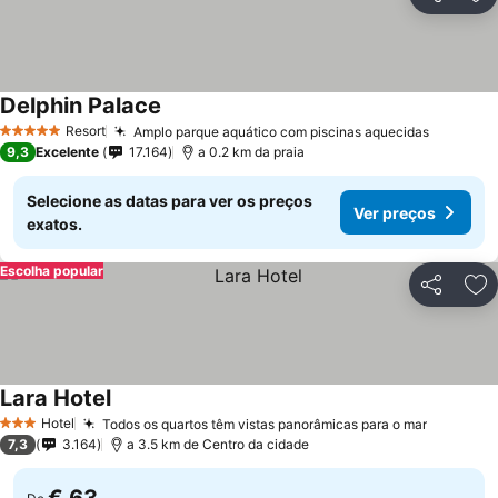
Partilhar
Ad
Delphin Palace
Resort
Amplo parque aquático com piscinas aquecidas
5 Estrelas
9,3
Excelente
17.164
a 0.2 km da praia
Selecione as datas para ver os preços
Ver preços
exatos.
Escolha popular
Partilhar
Ad
Lara Hotel
Hotel
Todos os quartos têm vistas panorâmicas para o mar
3 Estrelas
7,3
3.164
a 3.5 km de Centro da cidade