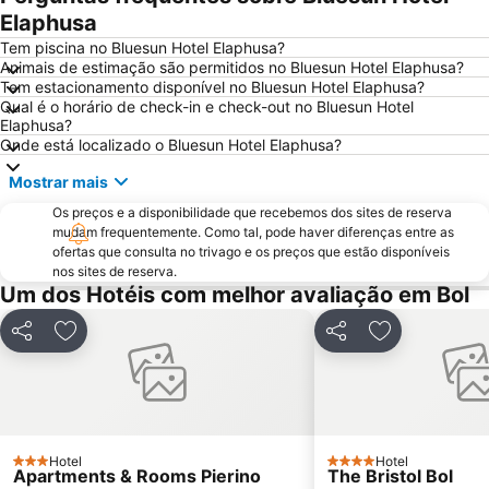
Zračna Luka Split
Elaphusa
Tem piscina no Bluesun Hotel Elaphusa?
Animais de estimação são permitidos no Bluesun Hotel Elaphusa?
Tem estacionamento disponível no Bluesun Hotel Elaphusa?
Qual é o horário de check-in e check-out no Bluesun Hotel
Elaphusa?
Onde está localizado o Bluesun Hotel Elaphusa?
Mostrar mais
Os preços e a disponibilidade que recebemos dos sites de reserva
mudam frequentemente. Como tal, pode haver diferenças entre as
ofertas que consulta no trivago e os preços que estão disponíveis
nos sites de reserva.
Um dos Hotéis com melhor avaliação em Bol
Partilhar
Adicionar aos favoritos
Partilhar
Adicionar aos
Hotel
Hotel
3 Estrelas
4 Estrelas
Apartments & Rooms Pierino
The Bristol Bol