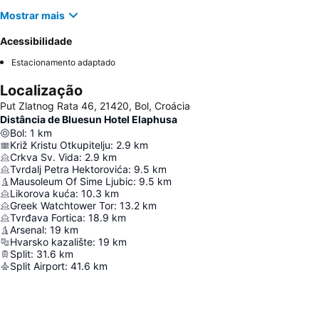
Mostrar mais
Acessibilidade
Estacionamento adaptado
Localização
Put Zlatnog Rata 46, 21420, Bol, Croácia
Distância de Bluesun Hotel Elaphusa
Bol
:
1
km
Križ Kristu Otkupitelju
:
2.9
km
Crkva Sv. Vida
:
2.9
km
Tvrdalj Petra Hektorovića
:
9.5
km
Mausoleum Of Sime Ljubic
:
9.5
km
Likorova kuća
:
10.3
km
Greek Watchtower Tor
:
13.2
km
Tvrđava Fortica
:
18.9
km
Arsenal
:
19
km
Hvarsko kazalište
:
19
km
Split
:
31.6
km
Split Airport
:
41.6
km