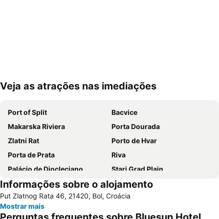
Veja as atrações nas imediações
Ampliar mapa
Port of Split
Bacvice
Makarska Riviera
Porta Dourada
Zlatni Rat
Porto de Hvar
Porta de Prata
Riva
Palácio de Diocleciano
Stari Grad Plain
Informações sobre o alojamento
Tucepi beach
Stobrec
Put Zlatnog Rata 46, 21420, Bol, Croácia
Ciovo
Cidade Romana de Trogir
Mostrar mais
Trogír Promenade
Porta de Ferro
Perguntas frequentes sobre Bluesun Hotel