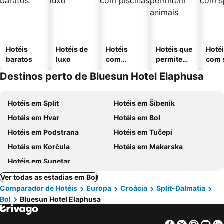
Hotéis
Hotéis de
Hotéis
Hotéis que
Hoté
baratos
luxo
com
permitem
com 
piscinas
animais
Destinos perto de Bluesun Hotel Elaphusa
Hotéis em Split
Hotéis em Šibenik
Hotéis em Hvar
Hotéis em Bol
Hotéis em Podstrana
Hotéis em Tučepi
Hotéis em Korčula
Hotéis em Makarska
Hotéis em Supetar
Ver todas as estadias em Bol
Comparador de Hotéis
Europa
Croácia
Split-Dalmatia
Bol
Bluesun Hotel Elaphusa