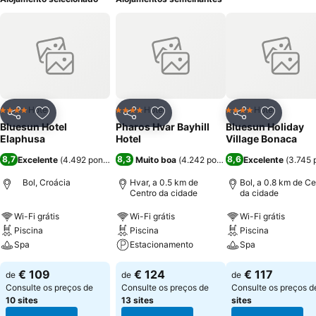
Hotel
Hotel
Hotel
4 Estrelas
4 Estrelas
4 Estrelas
Partilhar
Adicionar aos favoritos
Partilhar
Adicionar aos favoritos
Partilhar
Adicionar
Bluesun Hotel
Pharos Hvar Bayhill
Bluesun Holiday
Elaphusa
Hotel
Village Bonaca
8,7
8,3
8,6
Excelente
(
4.492 pontuações
)
Muito boa
(
4.242 pontuações
Excelente
)
(
3.745 
Bol, Croácia
Hvar, a 0.5 km de
Bol, a 0.8 km de Ce
Centro da cidade
da cidade
Wi-Fi grátis
Wi-Fi grátis
Wi-Fi grátis
Piscina
Piscina
Piscina
Spa
Estacionamento
Spa
€ 109
€ 124
€ 117
de
de
de
Consulte os preços de
Consulte os preços de
Consulte os preços 
10 sites
13 sites
sites