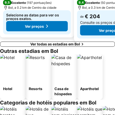
9,5
9,4
Excelente
(
197 pontuações
)
Excelente
(
50 pontu
Bol, a 0.2 km de Centro da cidade
Bol, a 0.3 km de Centr
Selecione as datas para ver os
€ 204
de
preços exatos.
Consulte os preços 
Ver preços
Ver preç
Ver todas as estadias em Bol
Outras estadias em Bol
Hotel
Resorts
Casa de
Aparthotel
hóspedes
Categorias de hotéis populares em Bol