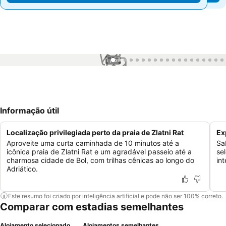
1 / 57
Informação útil
Localização privilegiada perto da praia de Zlatni Rat
Ex
Aproveite uma curta caminhada de 10 minutos até a
Sa
icônica praia de Zlatni Rat e um agradável passeio até a
se
charmosa cidade de Bol, com trilhas cênicas ao longo do
in
Adriático.
Este resumo foi criado por inteligência artificial e pode não ser 100% correto.
Comparar com estadias semelhantes
Alojamento selecionado
Alojamentos semelhantes