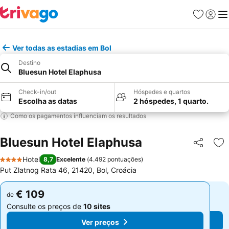
Favoritos
Iniciar
Me
Ver todas as estadias em Bol
Destino
Bluesun Hotel Elaphusa
Check-in/out
Hóspedes e quartos
Escolha as datas
2 hóspedes, 1 quarto.
Como os pagamentos influenciam os resultados
Bluesun Hotel Elaphusa
Partilhar
Ad
Hotel
8,7
Excelente
(
4.492 pontuações
)
4 Estrelas
Put Zlatnog Rata 46, 21420, Bol, Croácia
€ 109
€ 109
de
de
Consulte os preços de
10 sites
Consulte os preços de
10 sites
Ver preços
Ver preços