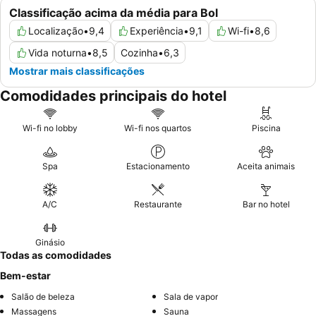
Classificação acima da média para Bol
Localização
•
9,4
Experiência
•
9,1
Wi-fi
•
8,6
Vida noturna
•
8,5
Cozinha
•
6,3
Mostrar mais classificações
Comodidades principais do hotel
Wi-fi no lobby
Wi-fi nos quartos
Piscina
Spa
Estacionamento
Aceita animais
A/C
Restaurante
Bar no hotel
Ginásio
Todas as comodidades
Bem-estar
Salão de beleza
Sala de vapor
Massagens
Sauna