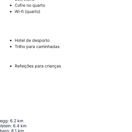
Cofre no quarto
Wi-fi (quarto)
Hotel de desporto
Trilho para caminhadas
Refeições para crianças
gegg
:
6.2
km
lstein
:
6.4
km
zberg
:
8.1
km