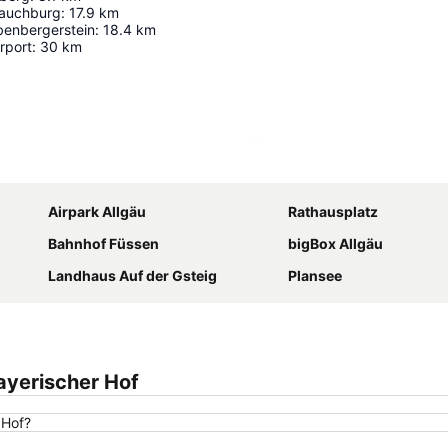
rauchburg
:
17.9
km
benbergerstein
:
18.4
km
rport
:
30
km
Ampliar mapa
Airpark Allgäu
Rathausplatz
Bahnhof Füssen
bigBox Allgäu
Landhaus Auf der Gsteig
Plansee
ayerischer Hof
 Hof?