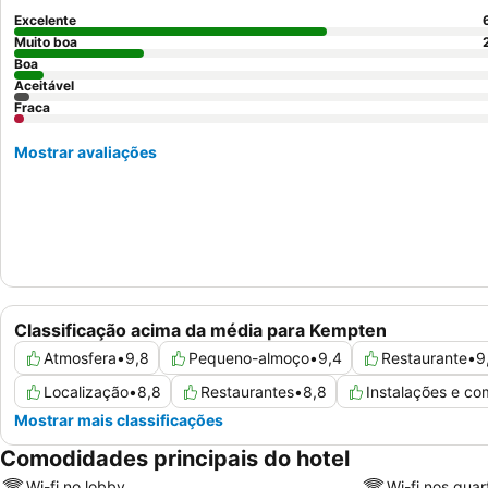
Excelente
Muito boa
Boa
Aceitável
Fraca
Mostrar avaliações
Classificação acima da média para Kempten
Atmosfera
•
9,8
Pequeno-almoço
•
9,4
Restaurante
•
9
Localização
•
8,8
Restaurantes
•
8,8
Instalações e c
Mostrar mais classificações
Comodidades principais do hotel
Wi-fi no lobby
Wi-fi nos quar