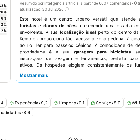
Resumido por inteligência artificial a partir de 600+ comentários · Úl
63
%
atualização: 30 Jul 2026
26
%
6
%
Este hotel é um centro urbano versátil que atende
3
%
turistas
e
donos de cães
, oferecendo uma estadia con
2
%
envolvente. A sua
localização ideal
perto do centro da
Kempten proporciona fácil acesso à zona pedonal, à cid
ao rio Iller para passeios cénicos. A comodidade de d
propriedade é a sua
garagem para bicicletas
se
instalações de lavagem e ferramentas, perfeita par
ativos. Os hóspedes elogiam consistentemente os
fu
universalmente amigáveis, prestativos e motivados, e 
Mostrar mais
pequeno-almoço
sensacional, rico e variado. Para uma 
mais tranquila, os hóspedes devem solicitar um quarto vi
jardim.
,4
Experiência
•
9,2
Limpeza
•
9,1
Serviço
•
8,9
Wi-f
omodidades
•
8,6
tos
Spa