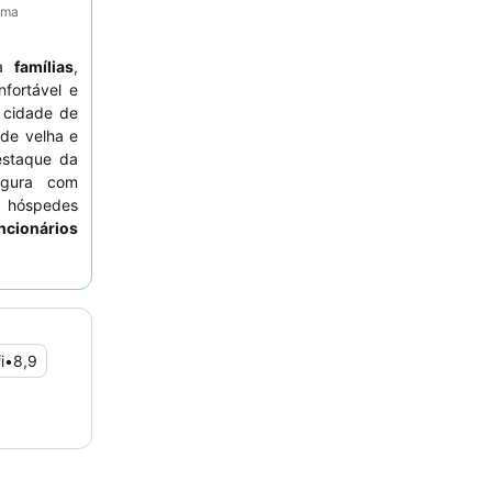
tima
 a
famílias
,
fortável e
 cidade de
ade velha e
estaque da
gura com
a hóspedes
ncionários
o
buffet de
experiência
rado para o
i
•
8,9