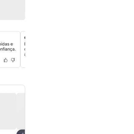
Quartos boutique com personalidade
bidas e
Experimente quartos e suítes com design individual, al
nfiança.
de vigas, áreas de estar ou varandas, oferecendo uma 
aconchegante e cheia de estilo.