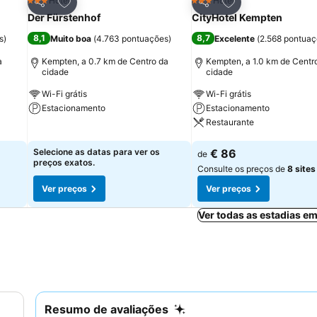
itos
Adicionar aos favoritos
Adicionar aos fav
Hotel
Hotel
3 Estrelas
3 Estrelas
Partilhar
Partilhar
Der Fürstenhof
CityHotel Kempten
8,1
8,7
s
)
Muito boa
(
4.763 pontuações
)
Excelente
(
2.568 pontua
a
Kempten, a 0.7 km de Centro da
Kempten, a 1.0 km de Centr
cidade
cidade
Wi-Fi grátis
Wi-Fi grátis
Estacionamento
Estacionamento
Restaurante
Ver preços
Ver preços
Selecione as datas para ver os
€ 86
de
preços exatos.
Consulte os preços de
8 sites
Ver preços
Ver preços
Ver todas as estadias e
Resumo de avaliações