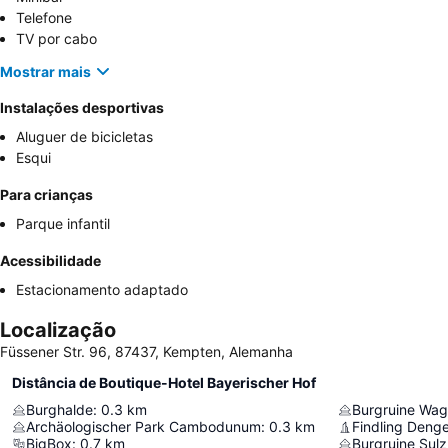
Telefone
TV por cabo
Mostrar mais
Instalações desportivas
Aluguer de bicicletas
Esqui
Para crianças
Parque infantil
Acessibilidade
Estacionamento adaptado
Localização
Füssener Str. 96, 87437, Kempten, Alemanha
Distância de Boutique-Hotel Bayerischer Hof
Burghalde
:
0.3
km
Burgruine Wa
Archäologischer Park Cambodunum
:
0.3
km
Findling Denge
BigBox
:
0.7
km
Burgruine Sul