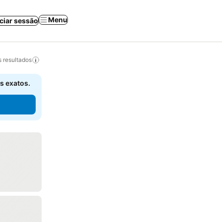
Menu
iciar sessão
 resultados
s exatos.