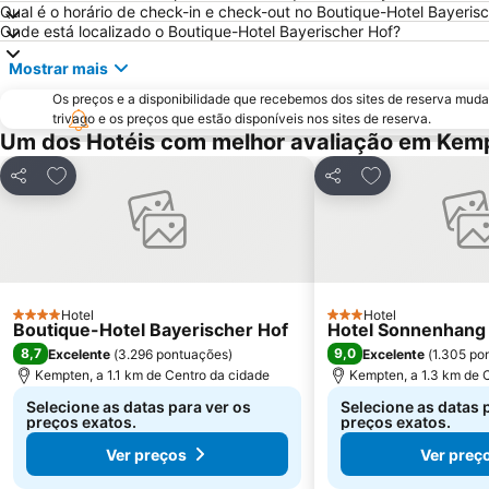
Qual é o horário de check-in e check-out no Boutique-Hotel Bayeris
Onde está localizado o Boutique-Hotel Bayerischer Hof?
Mostrar mais
Os preços e a disponibilidade que recebemos dos sites de reserva muda
trivago e os preços que estão disponíveis nos sites de reserva.
Um dos Hotéis com melhor avaliação em Kem
Adicionar aos favoritos
Adicionar aos f
Partilhar
Partilhar
Hotel
Hotel
4 Estrelas
3 Estrelas
Boutique-Hotel Bayerischer Hof
Hotel Sonnenhang
8,7
9,0
Excelente
(
3.296 pontuações
)
Excelente
(
1.305 po
Kempten, a 1.1 km de Centro da cidade
Kempten, a 1.3 km de 
Selecione as datas para ver os
Selecione as datas 
preços exatos.
preços exatos.
Ver preços
Ver preç