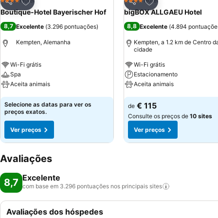
Adicionar aos favoritos
Adicionar aos favor
Hotel
Hotel
4 Estrelas
4 Estrelas
Partilhar
Partilhar
Boutique-Hotel Bayerischer Hof
bigBOX ALLGAEU Hotel
8,7
8,8
Excelente
(
3.296 pontuações
)
Excelente
(
4.894 pontuaçõe
Kempten, Alemanha
Kempten, a 1.2 km de Centro d
cidade
Wi-Fi grátis
Wi-Fi grátis
Spa
Estacionamento
Aceita animais
Aceita animais
Ver preços
Ver preços
Selecione as datas para ver os
€ 115
de
preços exatos.
Consulte os preços de
10 sites
Ver preços
Ver preços
Avaliações
Excelente
8,7
com base em 3.296 pontuações nos principais
sites
Avaliações dos hóspedes