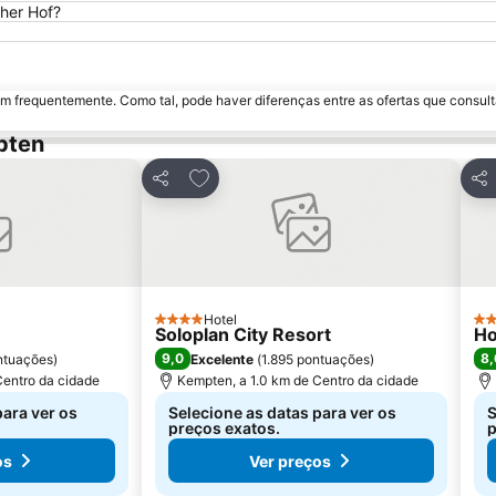
cher Hof?
m frequentemente. Como tal, pode haver diferenças entre as ofertas que consult
pten
avoritos
Adicionar aos favoritos
Partilhar
Par
Hotel
4 Estrelas
4 E
Soloplan City Resort
Ho
9,0
8,
ntuações
)
Excelente
(
1.895 pontuações
)
Centro da cidade
Kempten, a 1.0 km de Centro da cidade
para ver os
Selecione as datas para ver os
S
preços exatos.
p
os
Ver preços