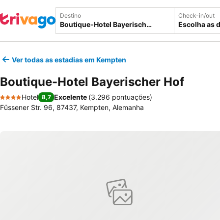
Destino
Check-in/out
Escolha as 
Ver todas as estadias em Kempten
Boutique-Hotel Bayerischer Hof
Hotel
Excelente
(
3.296 pontuações
)
8,7
4 Estrelas
Füssener Str. 96, 87437, Kempten, Alemanha