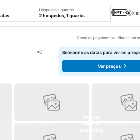
Hóspedes e quartos
PT · €
In
datas
2 hóspedes, 1 quarto.
Como os pagamentos influenciam os
Adicionar aos favoritos
Selecione as datas para ver os preço
Partilhar
Ver preços