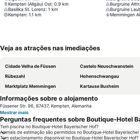
Kempten (Allgäu) Ost
:
0.9
km
Burgruine Altt
Basilika St. Lorenz
:
1
km
Burgruine Lau
Kempten
:
1.1
km
Memmingen Ai
Veja as atrações nas imediações
Cidade Velha de Füssen
Castelo Neuschwanstein
Rübezahl
Hohenschwangau
Marktplatz Memmingen
Kartause Buxheim
Informações sobre o alojamento
Füssener Str. 96, 87437, Kempten, Alemanha
Mostrar mais
Perguntas frequentes sobre Boutique-Hotel B
Tem piscina no Boutique-Hotel Bayerischer Hof?
Animais de estimação são permitidos no Boutique-Hotel Bayerischer
Tem estacionamento disponível no Boutique-Hotel Bayerischer Hof?