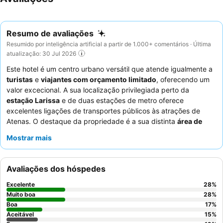
Resumo de avaliações
Resumido por inteligência artificial a partir de 1.000+ comentários · Última
atualização: 30 Jul 2026
Este hotel é um centro urbano versátil que atende igualmente a
turistas
e
viajantes com orçamento limitado
, oferecendo um
valor excecional. A sua localização privilegiada perto da
estação Larissa
e de duas estações de metro oferece
excelentes ligações de transportes públicos às atrações de
Atenas. O destaque da propriedade é a sua distinta
área de
cobertura
com uma piscina e vistas impressionantes da cidade,
Mostrar mais
incluindo a Acrópole. Os hóspedes elogiam consistentemente os
funcionários simpáticos e prestativos, e o
buffet de pequeno-
almoço
recebe altas classificações pela sua vasta seleção. Para
Avaliações dos hóspedes
aqueles que procuram uma experiência mais tranquila,
recomenda-se solicitar um quarto virado para o jardim.
Excelente
28
%
Muito boa
28
%
Boa
17
%
Aceitável
15
%