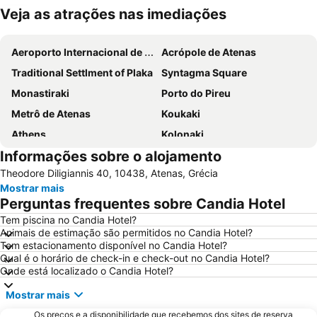
Veja as atrações nas imediações
Ampliar mapa
Aeroporto Internacional de Atenas
Acrópole de Atenas
Traditional Settlment of Plaka
Syntagma Square
Monastiraki
Porto do Pireu
Metrô de Atenas
Koukaki
Athens
Kolonaki
Informações sobre o alojamento
Parthenon
Lavrio Port
Theodore Diligiannis 40, 10438, Atenas, Grécia
Psirri
Kallithea
Mostrar mais
Megaron - Athens International Conference Centre
Christmas at Syntagma Square
Perguntas frequentes sobre Candia Hotel
War Museum
Vouliagmeni Beach
Tem piscina no Candia Hotel?
Animais de estimação são permitidos no Candia Hotel?
Praia Astir
Odeon de Herodes Ático
Tem estacionamento disponível no Candia Hotel?
Areios Pagos
Templo de Zeus Olímpico
Qual é o horário de check-in e check-out no Candia Hotel?
Onde está localizado o Candia Hotel?
Omonia
Avlaki
Mostrar mais
Eretria
Templo de Poseidon
Os preços e a disponibilidade que recebemos dos sites de reserva