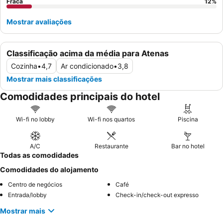
Fraca
12
%
Mostrar avaliações
Classificação acima da média para Atenas
Cozinha
•
4,7
Ar condicionado
•
3,8
Mostrar mais classificações
Comodidades principais do hotel
Wi-fi no lobby
Wi-fi nos quartos
Piscina
A/C
Restaurante
Bar no hotel
Todas as comodidades
Comodidades do alojamento
Centro de negócios
Café
Entrada/lobby
Check-in/check-out expresso
Mostrar mais