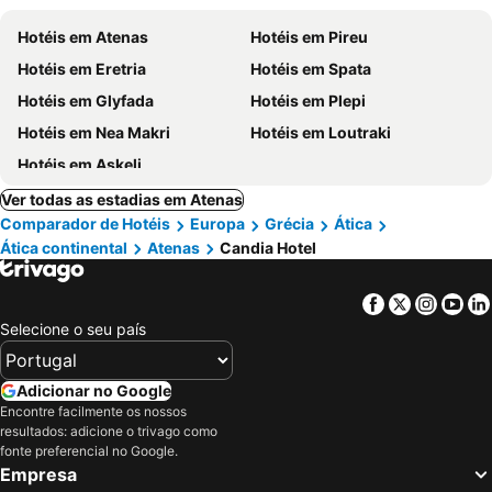
Hotéis em Atenas
Hotéis em Pireu
Hotéis em Eretria
Hotéis em Spata
Hotéis em Glyfada
Hotéis em Plepi
Hotéis em Nea Makri
Hotéis em Loutraki
Hotéis em Askeli
Ver todas as estadias em Atenas
Comparador de Hotéis
Europa
Grécia
Ática
Ática continental
Atenas
Candia Hotel
Facebook
Twitter
Insta
Yo
Selecione o seu país
Adicionar no Google
Encontre facilmente os nossos
resultados: adicione o trivago como
fonte preferencial no Google.
Empresa