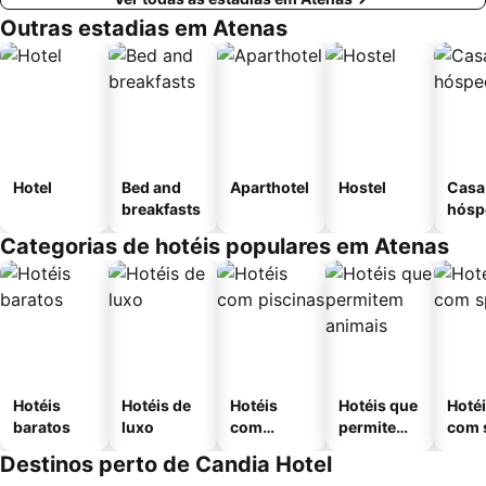
Outras estadias em Atenas
Hotel
Bed and
Aparthotel
Hostel
Casa
breakfasts
hósp
Categorias de hotéis populares em Atenas
Hotéis
Hotéis de
Hotéis
Hotéis que
Hoté
baratos
luxo
com
permitem
com 
piscinas
animais
Destinos perto de Candia Hotel