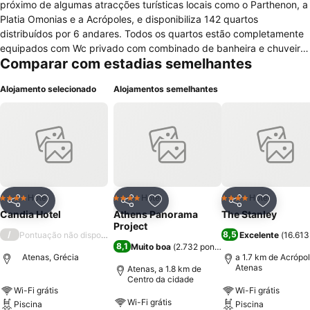
próximo de algumas atracções turísticas locais como o Parthenon, a
Platia Omonias e a Acrópoles, e disponibiliza 142 quartos
distribuídos por 6 andares. Todos os quartos estão completamente
equipados com Wc privado com combinado de banheira e chuveiro,
Comparar com estadias semelhantes
espelho, secador de cabelo, janelas com vista, roupas de cama e
banho extras, cofre, acesso á internet, serviço de despertar,
Alojamento selecionado
Alojamentos semelhantes
televisão com canais por satélite, varanda, fax, ar condicionado e
serviço de limpeza diário. Para comodidade e bem estar de todos
os hóspedes, o hotel conta ainda com acesso á internet e ar
condicionado nas zonas comuns, elevador, depósito para
bagagens, assistência turística, estacionamento nas proximidades
pago, concierge, serviço de câmbio, pequeno almoço (café da
manhã) de cortesia, staff com conhecimentos linguísticos, recepção
com atendimento 24h e serviços de lavagem a seco e lavandaria.
Hotel
Hotel
Hotel
4 Estrelas
4 Estrelas
4 Estrelas
Partilhar
Adicionar aos favoritos
Partilhar
Adicionar aos favoritos
Partilhar
Adicionar
Para momentos de lazer conta com bar lounge, cafetaria, TV no
Candia Hotel
Athens Panorama
The Stanley
lobby, piscina exterior e terraço. Para negócios e eventos dispõe de
Project
/
8,5
Pontuação não disponível
Excelente
(
16.613
aluguer de veículos e de salas para reuniões e conferências.
8,1
Muito boa
(
2.732 pontuações
)
Atenas, Grécia
a 1.7 km de Acrópo
Atenas
Atenas, a 1.8 km de
Centro da cidade
Wi-Fi grátis
Wi-Fi grátis
Wi-Fi grátis
Piscina
Piscina