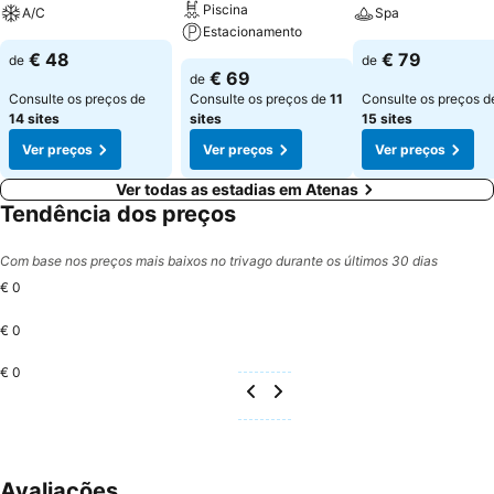
Piscina
A/C
Spa
Estacionamento
€ 48
€ 79
de
de
€ 69
de
Consulte os preços de
Consulte os preços de
11
Consulte os preços d
14 sites
sites
15 sites
Ver preços
Ver preços
Ver preços
Ver todas as estadias em Atenas
Tendência dos preços
Com base nos preços mais baixos no trivago durante os últimos 30 dias
€ 0
€ 0
€ 0
Avaliações