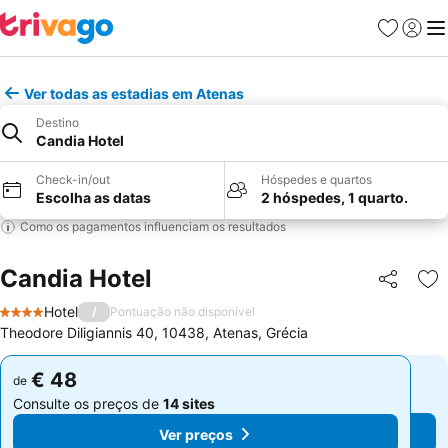
Favoritos
Iniciar
Me
Ver todas as estadias em Atenas
Destino
Candia Hotel
Check-in/out
Hóspedes e quartos
Escolha as datas
2 hóspedes, 1 quarto.
Como os pagamentos influenciam os resultados
Candia Hotel
Partilhar
Ad
Hotel
/
Pontuação não disponível
4 Estrelas
Theodore Diligiannis 40, 10438, Atenas, Grécia
€ 48
€ 48
de
de
Consulte os preços de
14 sites
Consulte os preços de
14 sites
Ver preços
Ver preços