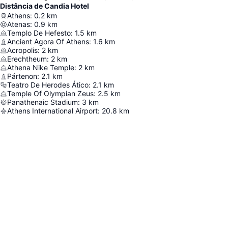
Distância de Candia Hotel
Athens
:
0.2
km
Atenas
:
0.9
km
Templo De Hefesto
:
1.5
km
Ancient Agora Of Athens
:
1.6
km
Acropolis
:
2
km
Erechtheum
:
2
km
Athena Nike Temple
:
2
km
Pártenon
:
2.1
km
Teatro De Herodes Ático
:
2.1
km
Temple Of Olympian Zeus
:
2.5
km
Panathenaic Stadium
:
3
km
Athens International Airport
:
20.8
km