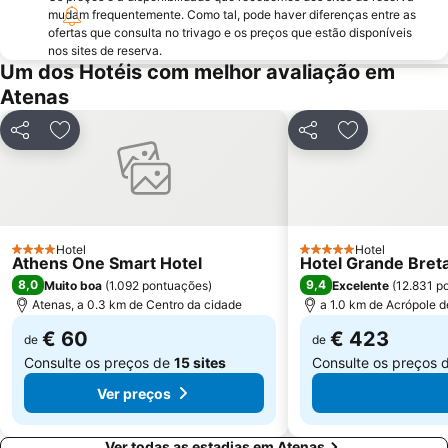
OAKA Olympic Stadium
Rafina Port
mudam frequentemente. Como tal, pode haver diferenças entre as
Pedion Areos
Passeio por Atenas
ofertas que consulta no trivago e os preços que estão disponíveis
nos sites de reserva.
Museu da Acrópole
Neo Iraklio Attikis
Um dos Hotéis com melhor avaliação em
Peiraiki
Thissio
Atenas
Temple of Rome and Augustus
Square of Kolonaki
Partilhar
Adicionar aos favoritos
Partilhar
Adicionar aos
Egaleo
Agia Paraskevi
Metropolitan EXPO
Makronisos
Lefkandi
Exarchion square
Parousies
Esrever On
Hotel
Hotel
4 Estrelas
5 Estrelas
Athens One Smart Hotel
Hotel Grande Breta
Museu Nacional de Arqueologia
Aeolou street
8,0
9,4
Muito boa
(
1.092 pontuações
)
Excelente
(
12.831 p
Ermou
Athens University
Atenas, a 0.3 km de Centro da cidade
a 1.0 km de Acrópole 
Platia Mitropoleos
Merlin de Douai Mansion The Embassy of France
€ 60
€ 423
de
de
Consulte os preços de
15 sites
Consulte os preços 
Ver preços
Ver todas as estadias em Atenas