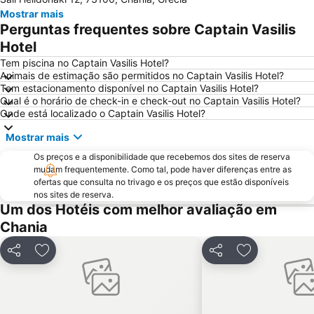
Kavros
Rethymnon Τown Beach
Mostrar mais
Dikastiria
Pahiana
Perguntas frequentes sobre Captain Vasilis
Almyrida
Georgioupolis
Hotel
Lake Kournas
Kissamos Port
Tem piscina no Captain Vasilis Hotel?
Animais de estimação são permitidos no Captain Vasilis Hotel?
Agii Apostoli
Giaourtoplimmira
Tem estacionamento disponível no Captain Vasilis Hotel?
Qual é o horário de check-in e check-out no Captain Vasilis Hotel?
Kiani Akti
Vamos Traditional Village
Onde está localizado o Captain Vasilis Hotel?
Topolia Gorge
741 00
Mostrar mais
Os preços e a disponibilidade que recebemos dos sites de reserva
mudam frequentemente. Como tal, pode haver diferenças entre as
ofertas que consulta no trivago e os preços que estão disponíveis
nos sites de reserva.
Um dos Hotéis com melhor avaliação em
Chania
Partilhar
Adicionar aos favoritos
Partilhar
Adicionar aos