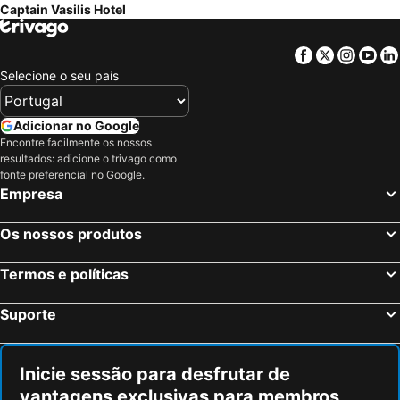
Captain Vasilis Hotel
Facebook
Twitter
Insta
Yo
Selecione o seu país
Adicionar no Google
Encontre facilmente os nossos
resultados: adicione o trivago como
fonte preferencial no Google.
Empresa
Os nossos produtos
Termos e políticas
Suporte
Inicie sessão para desfrutar de
vantagens exclusivas para membros