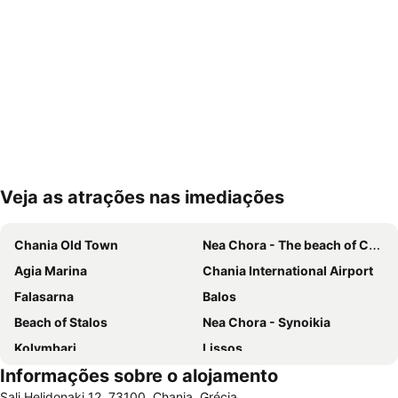
Veja as atrações nas imediações
Ampliar mapa
Chania Old Town
Nea Chora - The beach of Chania
Agia Marina
Chania International Airport
Falasarna
Balos
Beach of Stalos
Nea Chora - Synoikia
Kolymbari
Lissos
Informações sobre o alojamento
Halepa
Beach of Maleme
Sali Helidonaki 12, 73100, Chania, Grécia