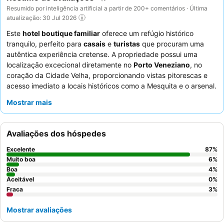
Resumido por inteligência artificial a partir de 200+ comentários · Última
atualização: 30 Jul 2026
Este
hotel boutique familiar
oferece um refúgio histórico
tranquilo, perfeito para
casais
e
turistas
que procuram uma
autêntica experiência cretense. A propriedade possui uma
localização excecional diretamente no
Porto Veneziano
, no
coração da Cidade Velha, proporcionando vistas pitorescas e
acesso imediato a locais históricos como a Mesquita e o arsenal.
Muitos quartos oferecem
vistas espetaculares
do porto, alguns
Mostrar mais
com varandas privadas para realçar a atmosfera romântica. Os
hóspedes elogiam consistentemente a hospitalidade excecional
do
staff
atencioso e a alta qualidade e variedade do
pequeno-
Avaliações dos hóspedes
almoço
, que inclui sumo de laranja fresco. Para uma estadia
mais tranquila, considere solicitar um quarto com vista para o
Excelente
87
%
jardim.
Muito boa
6
%
Boa
4
%
Aceitável
0
%
Fraca
3
%
Mostrar avaliações