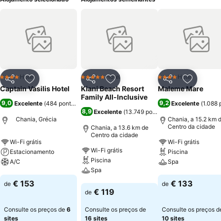
Hotel
Hotel
Hotel
4 Estrelas
5 Estrelas
4 Estrelas
Partilhar
Adicionar aos favoritos
Partilhar
Adicionar aos favoritos
Partilhar
Adicionar
Captain Vasilis Hotel
Kiani Beach Resort
Maleme Mare
Family All-Inclusive
9,0
9,2
Excelente
(
484 pontuações
)
Excelente
(
1.088 
8,9
Excelente
(
13.749 pontuações
)
Chania, Grécia
Chania, a 15.2 km 
Centro da cidade
Chania, a 13.6 km de
Centro da cidade
Wi-Fi grátis
Wi-Fi grátis
Wi-Fi grátis
Estacionamento
Piscina
Piscina
A/C
Spa
Spa
Ver preços
Ver preços
€ 153
€ 133
de
de
Ver preços
€ 119
de
Consulte os preços de
6
Consulte os preços de
Consulte os preços d
sites
16 sites
10 sites