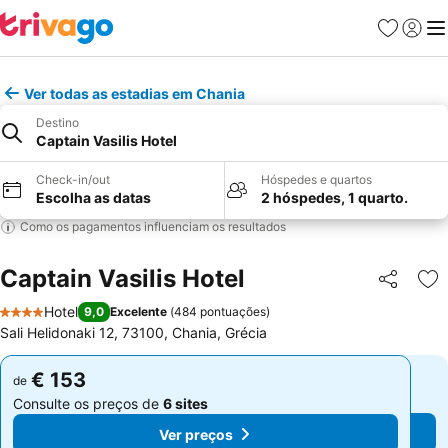
Favoritos
Iniciar
Me
Ver todas as estadias em Chania
Destino
Captain Vasilis Hotel
Check-in/out
Hóspedes e quartos
Escolha as datas
2 hóspedes, 1 quarto.
Como os pagamentos influenciam os resultados
Captain Vasilis Hotel
Partilhar
Ad
Hotel
9,0
Excelente
(
484 pontuações
)
4 Estrelas
Sali Helidonaki 12, 73100, Chania, Grécia
€ 153
€ 153
de
de
Consulte os preços de
6 sites
Consulte os preços de
6 sites
Ver preços
Ver preços