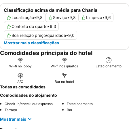
Classificação acima da média para Chania
Localização
•
9,8
Serviço
•
9,8
Limpeza
•
9,6
Conforto do quarto
•
9,3
Boa relação preço/qualidade
•
9,0
Mostrar mais classificações
Comodidades principais do hotel
Wi-fi no lobby
Wi-fi nos quartos
Estacionamento
A/C
Bar no hotel
Todas as comodidades
Comodidades do alojamento
Check-in/check-out expresso
Estacionamento
Terraço
Bar
Mostrar mais