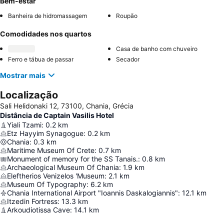
Bem-estar
Banheira de hidromassagem
Roupão
Comodidades nos quartos
Casa de banho com chuveiro
Ferro e tábua de passar
Secador
Mostrar mais
Localização
Sali Helidonaki 12, 73100, Chania, Grécia
Distância de Captain Vasilis Hotel
Yiali Tzami
:
0.2
km
Etz Hayyim Synagogue
:
0.2
km
Chania
:
0.3
km
Maritime Museum Of Crete
:
0.7
km
Monument of memory for the SS Tanais.
:
0.8
km
Archaeological Museum Of Chania
:
1.9
km
Eleftherios Venizelos 'Museum
:
2.1
km
Museum Of Typography
:
6.2
km
Chania International Airport "Ioannis Daskalogiannis"
:
12.1
km
Itzedin Fortress
:
13.3
km
Arkoudiotissa Cave
:
14.1
km