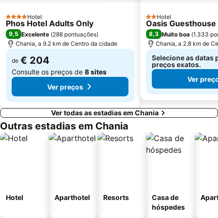
Hotel
Hotel
4 Estrelas
2 Estrelas
Phos Hotel Adults Only
Oasis Guesthouse
9,5
8,3
Excelente
(
288 pontuações
)
Muito boa
(
1.333 po
Chania, a 9.2 km de Centro da cidade
Chania, a 2.8 km de Ce
Selecione as datas 
€ 204
de
preços exatos.
Consulte os preços de
8 sites
Ver preç
Ver preços
Ver todas as estadias em Chania
Outras estadias em Chania
Hotel
Aparthotel
Resorts
Casa de
Apar
hóspedes