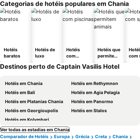
Categorias de hotéis populares em Chania
Hotéis
Hotéis de
Hotéis
Hotéis que
Hoté
baratos
luxo
com
permitem
com 
piscinas
animais
Destinos perto de Captain Vasilis Hotel
Hotéis em Chania
Hotéis em Rethymnon
Hotéis em Bali
Hotéis em Agia Pelagia
Hotéis em Platanias Chania
Hotéis em Panormo
Hotéis em Georgioupolis
Hotéis em Stalos
Hotéis em Kolymbari
Ver todas as estadias em Chania
Comparador de Hotéis
Europa
Grécia
Creta
Chania