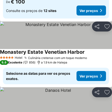
€ 100
De
Consulte os preços de
12 sites
Ver preços
Partilhar
Ad
Monastery Estate Venetian Harbor
Ver preços
Hotel
Culinária cretense com um toque moderno
Ver preços
5 Estrelas
9,6
Excelente
856
a 1.9 km de Halepa
Selecione as datas para ver os preços
Ver preços
exatos.
Partilhar
Ad