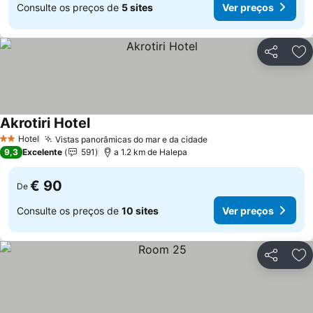
Consulte os preços de
5 sites
Ver preços
Partilhar
Ad
Akrotiri Hotel
Ver preços
Hotel
Vistas panorâmicas do mar e da cidade
Ver preços
2 Estrelas
9,3
Excelente
591
a 1.2 km de Halepa
€ 90
De
Consulte os preços de
10 sites
Ver preços
Partilhar
Ad