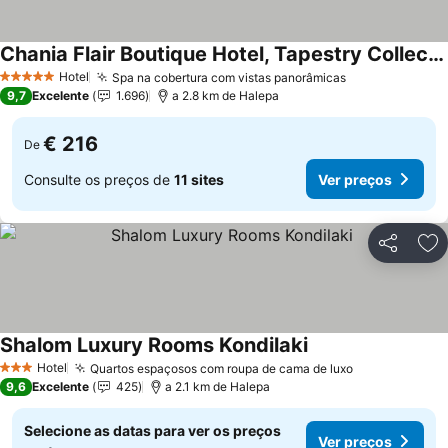
Chania Flair Boutique Hotel, Tapestry Collection by Hilton
Ver preços
Hotel
Spa na cobertura com vistas panorâmicas
Ver preços
5 Estrelas
9,7
Excelente
1.696
a 2.8 km de Halepa
€ 216
De
Consulte os preços de
11 sites
Ver preços
Partilhar
Ad
Shalom Luxury Rooms Kondilaki
Ver preços
Hotel
Quartos espaçosos com roupa de cama de luxo
Ver preços
3 Estrelas
9,6
Excelente
425
a 2.1 km de Halepa
Selecione as datas para ver os preços
Ver preços