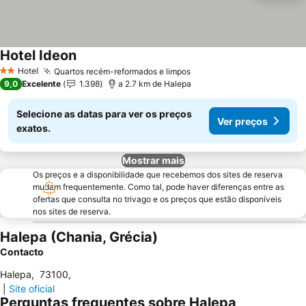
Hotel Ideon
Ver preços
Hotel
Quartos recém-reformados e limpos
Ver preços
2 Estrelas
9,0
Excelente
1.398
a 2.7 km de Halepa
Selecione as datas para ver os preços
Ver preços
exatos.
Mostrar mais
Os preços e a disponibilidade que recebemos dos sites de reserva
mudam frequentemente. Como tal, pode haver diferenças entre as
ofertas que consulta no trivago e os preços que estão disponíveis
nos sites de reserva.
Halepa (Chania, Grécia)
Contacto
Halepa
,
73100
,
|
Site oficial
Perguntas frequentes sobre Halepa