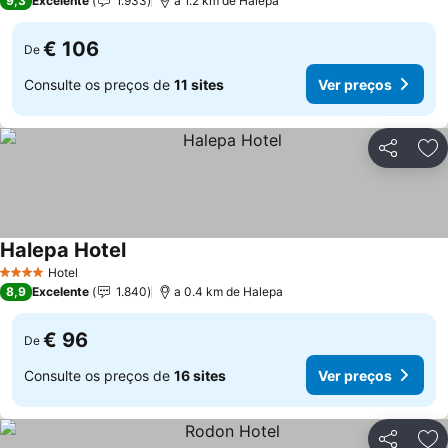
9,3
Excelente
1.933
a 1.2 km de Halepa
€ 106
De
Consulte os preços de
11 sites
Ver preços
Partilhar
Ad
Halepa Hotel
Ver preços
Hotel
4 Estrelas
8,9
Excelente
1.840
a 0.4 km de Halepa
€ 96
De
Consulte os preços de
16 sites
Ver preços