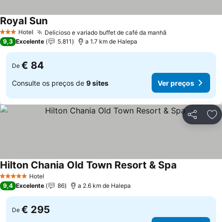
Royal Sun
Ver preços
Hotel
Delicioso e variado buffet de café da manhã
Ver preços
3 Estrelas
9,3
Excelente
5.811
a 1.7 km de Halepa
€ 84
De
Consulte os preços de
9 sites
Ver preços
Partilhar
Ad
Hilton Chania Old Town Resort & Spa
Ver preços
Hotel
5 Estrelas
9,4
Excelente
86
a 2.6 km de Halepa
€ 295
De