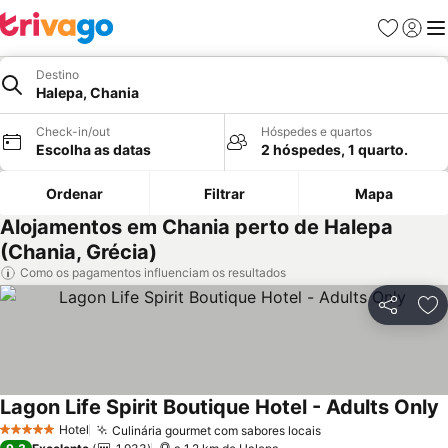
Favoritos
Iniciar
Me
Destino
Halepa, Chania
Check-in/out
Hóspedes e quartos
Escolha as datas
2 hóspedes, 1 quarto.
Ordenar
Filtrar
Mapa
Alojamentos em Chania perto de Halepa
(Chania, Grécia)
Como os pagamentos influenciam os resultados
Partilhar
Ad
Lagon Life Spirit Boutique Hotel - Adults Only
V
Hotel
Culinária gourmet com sabores locais
Ver preços
5 Estrelas