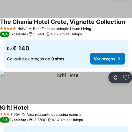
The Chania Hotel Crete, Vignette Collection
Ver
Hotel
Benefícios da seleção Haute Living
Ver preços
5 Estrelas
9,4
Excelente
1.692
a 2.2 km de Halepa
€ 140
De
Consulte os preços de
9 sites
Ver preços
Partilhar
Ad
Kriti Hotel
Ver preços
Hotel
Área relaxante da piscina externa
Ver preços
3 Estrelas
9,1
Excelente
3.389
a 1.4 km de Halepa