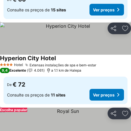
Consulte os preços de
15 sites
Ver preços
Partilhar
Ad
Hyperion City Hotel
Ver preços
Hotel
Extensas instalações de spa e bem-estar
Ver preços
4 Estrelas
9,4
Excelente
4.061
a 1.1 km de Halepa
€ 72
De
Consulte os preços de
11 sites
Ver preços
Escolha popular
Partilhar
Ad