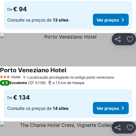
€ 94
De
Consulte os preços de
13 sites
Ver preços
Partilhar
Ad
Porto Veneziano Hotel
Ver preços
Hotel
Localização privilegiada no antigo porto veneziano
Ver preç
3 Estrelas
9,5
Excelente
5.136
a 1.5 km de Halepa
€ 134
De
Consulte os preços de
14 sites
Ver preços
Partilhar
Ad