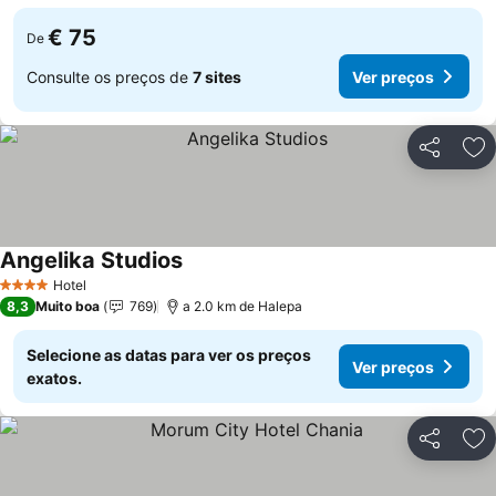
€ 75
De
Consulte os preços de
7 sites
Ver preços
Partilhar
Ad
Angelika Studios
Ver preços
Hotel
4 Estrelas
8,3
Muito boa
769
a 2.0 km de Halepa
Selecione as datas para ver os preços
Ver preços
exatos.
Partilhar
Ad