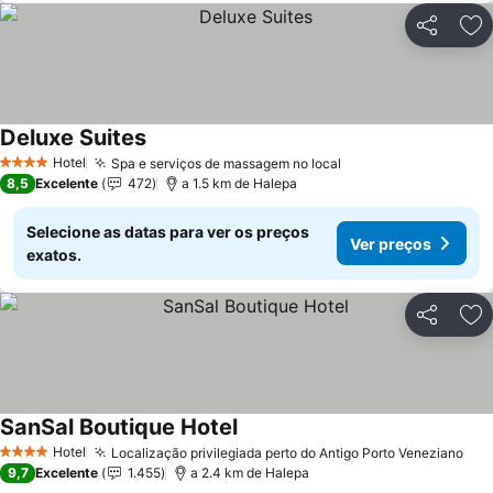
Partilhar
Ad
Deluxe Suites
Ver preços
Hotel
Spa e serviços de massagem no local
Ver preços
4 Estrelas
8,5
Excelente
472
a 1.5 km de Halepa
Selecione as datas para ver os preços
Ver preços
exatos.
Partilhar
Ad
SanSal Boutique Hotel
Ver preços
Hotel
Localização privilegiada perto do Antigo Porto Veneziano
Ver
4 Estrelas
9,7
Excelente
1.455
a 2.4 km de Halepa