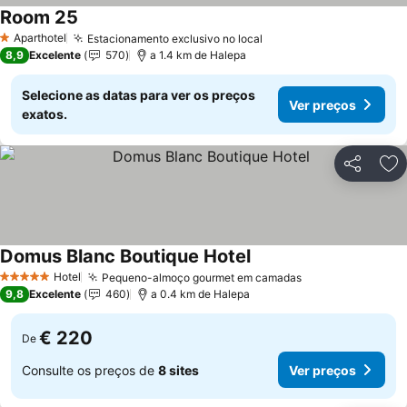
Room 25
Ver preços
Aparthotel
Estacionamento exclusivo no local
Ver preços
1 Estrelas
8,9
Excelente
570
a 1.4 km de Halepa
Selecione as datas para ver os preços
Ver preços
exatos.
Partilhar
Ad
Domus Blanc Boutique Hotel
Ver preços
Hotel
Pequeno-almoço gourmet em camadas
Ver preços
5 Estrelas
9,8
Excelente
460
a 0.4 km de Halepa
€ 220
De
Consulte os preços de
8 sites
Ver preços