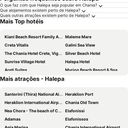
O que faz com que Halepa seja popular em Chania?
Que alojamentos existem perto de Halepa?
Quais outras atrações existem perto de Halepa?
Mais Top hotéis
Kiani Beach Resort Family All-Inclusive
Maleme Mare
Creta Vitalis
Galini Sea View
The Chania Hotel Crete, Vignette Collection
Silver Beach Hotel
Sunrise Village Hotel
Halepa Hotel
Areti Suites
Myrion Beach Resort & Spa - Adults Only
Mais atrações - Halepa
Porto Kalamaki Hotel
Oasis Guesthouse
Eleftheria Hotel
Almyrida Resort
Santorini (Thira) National Airport
Heraklion Port
Castro Beach Hotel
Royal Sun
Heraklion International Airport
Chania Old Town
Danaos Hotel
Anais Collection Hotels & Suites
Nea Chora - The beach of Chania
Elafonissi
Almyrida Village & Waterpark
Chania Flair Boutique Hotel, Tapestry Collection by Hilton
Adamas
Elafonissos
Civitel Akali Hotel
Atlantica Amalthia Beach Hotel
Agia Marina
Chania International Airport
Caldera Village
Vergina Beach Resort