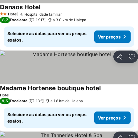
Danaos Hotel
Ver preços
Hotel
Hospitalidade familiar
Ver preços
2 Estrelas
8,7
Excelente
1.917
a 3.0 km de Halepa
Selecione as datas para ver os preços
Ver preços
exatos.
Partilhar
Ad
Madame Hortense boutique hotel
Ver preços
Hotel
9,5
Excelente
132
a 1.8 km de Halepa
Selecione as datas para ver os preços
Ver preços
exatos.