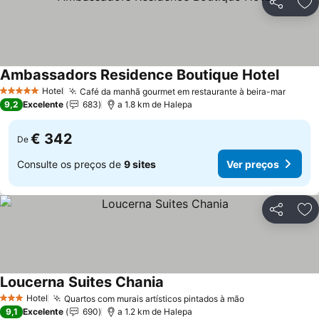
Partilhar
Ad
Ambassadors Residence Boutique Hotel
Ver pr
Hotel
Café da manhã gourmet em restaurante à beira-mar
Ver p
5 Estrelas
9,2
Excelente
683
a 1.8 km de Halepa
€ 342
De
Consulte os preços de
9 sites
Ver preços
Partilhar
Ad
Loucerna Suites Chania
Ver preços
Hotel
Quartos com murais artísticos pintados à mão
Ver preços
3 Estrelas
9,1
Excelente
690
a 1.2 km de Halepa