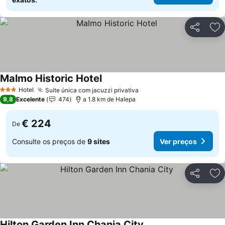
Partilhar
Ad
Malmo Historic Hotel
Ver preços
Hotel
Suíte única com jacuzzi privativa
Ver preços
3 Estrelas
9,8
Excelente
474
a 1.8 km de Halepa
€ 224
De
Consulte os preços de
9 sites
Ver preços
Partilhar
Ad
Hilton Garden Inn Chania City