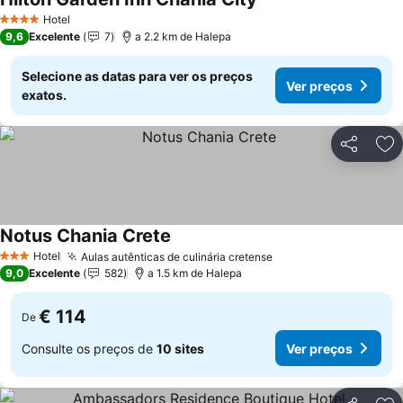
Ver preços
Hotel
4 Estrelas
9,6
Excelente
7
a 2.2 km de Halepa
Selecione as datas para ver os preços
Ver preços
exatos.
Partilhar
Ad
Notus Chania Crete
Ver preços
Hotel
Aulas autênticas de culinária cretense
Ver preços
3 Estrelas
9,0
Excelente
582
a 1.5 km de Halepa
€ 114
De
Consulte os preços de
10 sites
Ver preços