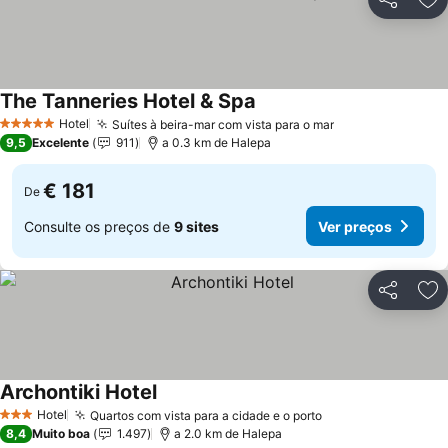
Partilhar
Ad
The Tanneries Hotel & Spa
Ver preços
Hotel
Suítes à beira-mar com vista para o mar
Ver preços
5 Estrelas
9,5
Excelente
911
a 0.3 km de Halepa
€ 181
De
Consulte os preços de
9 sites
Ver preços
Partilhar
Ad
Archontiki Hotel
Ver preços
Hotel
Quartos com vista para a cidade e o porto
Ver preços
3 Estrelas
8,4
Muito boa
1.497
a 2.0 km de Halepa