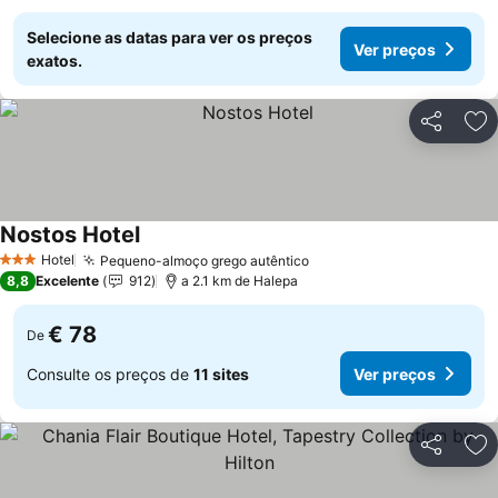
Selecione as datas para ver os preços
Ver preços
exatos.
Partilhar
Ad
Nostos Hotel
Ver preços
Hotel
Pequeno-almoço grego autêntico
Ver preços
3 Estrelas
8,8
Excelente
912
a 2.1 km de Halepa
€ 78
De
Consulte os preços de
11 sites
Ver preços
Partilhar
Ad