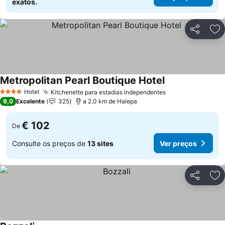
exatos.
Partilhar
Ad
Metropolitan Pearl Boutique Hotel
Ver preços
Hotel
Kitchenette para estadias independentes
Ver preços
4 Estrelas
9,0
Excelente
325
a 2.0 km de Halepa
€ 102
De
Consulte os preços de
13 sites
Ver preços
Partilhar
Ad