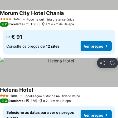
Morum City Hotel Chania
Ver preços
Hotel
Foco na culinária cretense única
Ver preços
4 Estrelas
9,2
Excelente
1.663
a 2.4 km de Halepa
€ 91
De
Consulte os preços de
12 sites
Ver preços
Partilhar
Ad
Helena Hotel
Ver preços
Hotel
Localização histórica na Cidade Velha
Ver preços
3 Estrelas
9,3
Excelente
756
a 2.1 km de Halepa
Selecione as datas para ver os preços
Ver preços
exatos.