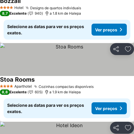
Bozzali
Ver preços
Hotel
Designs de quartos individuais
Ver preços
4 Estrelas
8,7
Excelente
940
a 1.8 km de Halepa
Selecione as datas para ver os preços
Ver preços
exatos.
Partilhar
Ad
Stoa Rooms
Ver preços
Aparthotel
Cozinhas compactas disponíveis
Ver preços
4 Estrelas
8,8
Excelente
605
a 1.9 km de Halepa
Selecione as datas para ver os preços
Ver preços
exatos.
Partilhar
Ad