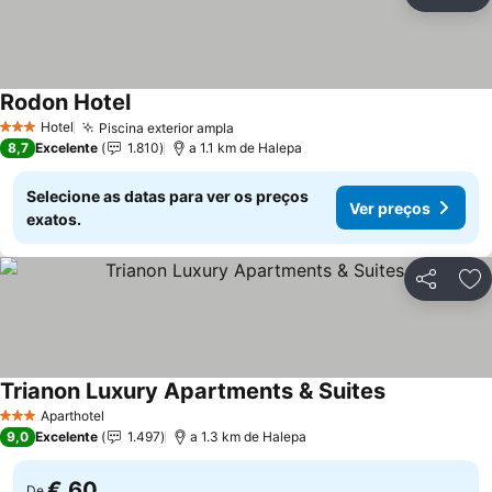
Partilhar
Ad
Rodon Hotel
Ver preços
Hotel
Piscina exterior ampla
Ver preços
3 Estrelas
8,7
Excelente
1.810
a 1.1 km de Halepa
Selecione as datas para ver os preços
Ver preços
exatos.
Partilhar
Ad
Trianon Luxury Apartments & Suites
Ver preços
Aparthotel
3 Estrelas
9,0
Excelente
1.497
a 1.3 km de Halepa
€ 60
De