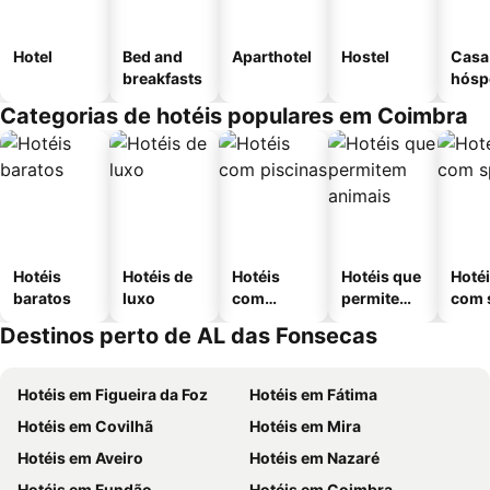
Hotel
Bed and
Aparthotel
Hostel
Casa
breakfasts
hósp
Categorias de hotéis populares em Coimbra
Hotéis
Hotéis de
Hotéis
Hotéis que
Hoté
baratos
luxo
com
permitem
com 
piscinas
animais
Destinos perto de AL das Fonsecas
Hotéis em Figueira da Foz
Hotéis em Fátima
Hotéis em Covilhã
Hotéis em Mira
Hotéis em Aveiro
Hotéis em Nazaré
Hotéis em Fundão
Hotéis em Coimbra