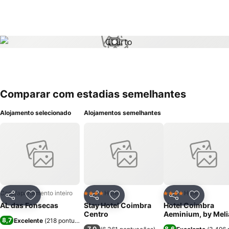
1 / 1
Comparar com estadias semelhantes
Alojamento selecionado
Alojamentos semelhantes
Casa/apartamento inteiro
Hotel
Hotel
4 Estrelas
4 Estrelas
Partilhar
Adicionar aos favoritos
Partilhar
Adicionar aos favoritos
Partilhar
Adicionar
AL das Fonsecas
Stay Hotel Coimbra
Hotel Coimbra
Centro
Aeminium, by Meli
8,7
Excelente
(
218 pontuações
)
7,0
8,6