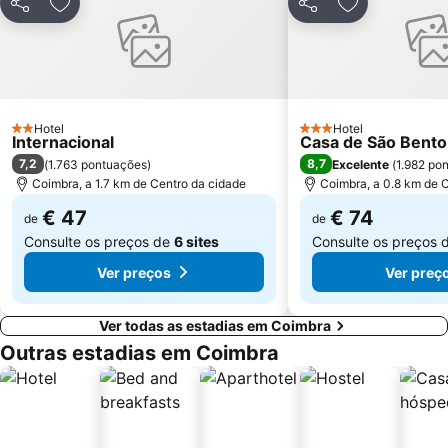
Fluvial de Avô
Praia da Claridade
Partilhar
Adicionar aos favoritos
Partilhar
Adicionar aos
Parque Aquático Vaga Splash
Praia Fluvial de Aldeia Ana de Aviz
Praia da Leirosa
Praça da República
Estação de Comboios de Coimbra A
Ruínas de Conímbriga
Piscina de Celas
Praia Fluvial das Canaveias
Hotel
Hotel
2 Estrelas
3 Estrelas
Internacional
Casa de São Bent
Praia Fluvial Fragas de São Simão
Praia Fluvial do Reconquinho
7,2
8,7
(
1.763 pontuações
)
Excelente
(
1.982 po
Convento Santa Cruz do Buçaco
Lagoa da Barrinha de Mira
Coimbra, a 1.7 km de Centro da cidade
Coimbra, a 0.8 km de 
Praia Fluvial do Poço de Corga
Praia da Tamargueira
€ 47
€ 74
de
de
Casino Oceano
Murtinheira Beach
Consulte os preços de
6 sites
Consulte os preços 
Estação de Caminhos de Ferro de Coimbra B
Ecomuseu da Serra da Lousã
Ver preços
Ver preç
Ver todas as estadias em Coimbra
Outras estadias em Coimbra