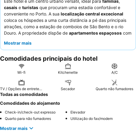
Este hotel é um centro urbano versátil, ideal para
famílias
,
casais
e
turistas
que procuram uma estadia confortável e
conveniente no Porto. A sua
localização central excecional
coloca os hóspedes a uma curta distância a pé das principais
atrações, como a estação de comboios de São Bento e o rio
Douro. A propriedade dispõe de
apartamentos espaçosos
com
kitchenettes totalmente equipadas, perfeitos para preparar
Mostrar mais
refeições ligeiras. Os hóspedes elogiam consistentemente o
atencioso pessoal da receção
e o delicioso serviço diário de
Comodidades principais do hotel
pequeno-almoço, que inclui pão fresco e quente entregue à
porta. Para uma experiência mais tranquila, considere pedir um
quarto virado para o jardim.
Wi-fi
Kitchenette
A/C
TV / Opções de entretenimento
Secador
Quarto não fumadores
Todas as comodidades
Comodidades do alojamento
Check-in/check-out expresso
Elevador
Quarto para não fumadores
Utilização do fax/modem
Mostrar mais