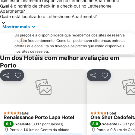
Tem estacionamento disponível no Letheshome Apartments?
Norteshopping
Rua Santa Catarina
Qual é o horário de check-in e check-out no Letheshome
Baixa
Centro Histórico do Porto
Apartments?
Onde está localizado o Letheshome Apartments?
Casa da Música
Parque & Zoo Santo Inácio
Mostrar mais
Estação São Bento
Aver-o-Mar Beach
Os preços e a disponibilidade que recebemos dos sites de reserva
Europarque
Matosinhos Beach
mudam frequentemente. Como tal, pode haver diferenças entre as
Praia da Aguda
Parque da Cidade
ofertas que consulta no trivago e os preços que estão disponíveis
nos sites de reserva.
Hotel Solverde Beach
Ponte Dom Luís I
Um dos Hotéis com melhor avaliação em
da Póvoa de Varzim
da Madalena
Porto
Edificio da Alfândega
Braga Parque
Partilhar
Adicionar aos favoritos
Partilhar
Adicionar aos
Mercado do Bolhão
Estádio Municipal de Braga - Estádio AXA
Aldeia Rural Preservada de Quintandona
Palacio do Freixo
Mindelo Beach
Praia da Cortegaça
Bom Jesus do Monte
Caxinas Beach
Hotel
Hotel
Termas Romanas do Alto da Cividade
Estação de Caminhos de Ferro de Braga
5 Estrelas
5 Estrelas
Renaissance Porto Lapa Hotel
One Shot Cedofeit
Casino de Espinho
Parque do Palácio de Cristal
9,1
8,9
Excelente
(
3.117 pontuações
)
Excelente
(
2.307 po
Porto, a 1.0 km de Centro da cidade
Porto, a 0.8 km de Cen
Arrábida Shopping
Praia de Esposende