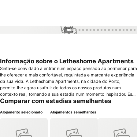
1 / 45
Informação sobre o Letheshome Apartments
Sinta-se convidado a entrar num espaço pensado ao pormenor para
lhe oferecer a mais confortável, requintada e marcante experiência
da sua vida. A Letheshome Apartments, na cidade do Porto,
permite-lhe agora usufruir de todos os nossos produtos num
contexto real, tornando a sua estadia num momento inspirador. Esta
Comparar com estadias semelhantes
é a mais recente aposta da Vianatece, unidade produtora criada em
1985, em Viana do Castelo. Tendo por base a qualidade dos nossos
Alojamento selecionado
Alojamentos semelhantes
produtos, em 2004 surgiu a Letheshome, empresa com sede
também na Princesa do Lima e que se tornou referência no mercado
dos têxteis-lar e acessórios de decoração. O nosso cunho de
qualidade resulta da simbiose perfeita entre a contemporaneidade e