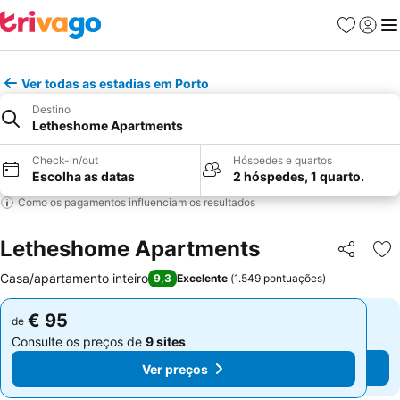
Favoritos
Iniciar
Me
Ver todas as estadias em Porto
Destino
Letheshome Apartments
Check-in/out
Hóspedes e quartos
Escolha as datas
2 hóspedes, 1 quarto.
Como os pagamentos influenciam os resultados
Letheshome Apartments
Partilhar
Ad
Casa/apartamento inteiro
9,3
Excelente
(
1.549 pontuações
)
€ 95
€ 95
de
de
Consulte os preços de
9 sites
Consulte os preços de
9 sites
Ver preços
Ver preços