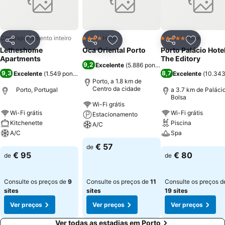
urbanidade dos nossos produtos e o cariz genuíno que marca a sua
confecção nos mais tradicionais teares do nosso país. A
Letheshome é apaixonada pela modernidade, mas procura sempre
promover as tradições seculares, a arte e a cultura etnográfica e
Casa/apartamento inteiro
Hotel
Hotel
4 Estrelas
5 Estrelas
Partilhar
Adicionar aos favoritos
Partilhar
Adicionar aos favoritos
Partilhar
Adicionar
artística popular. Letheshome Apartments são espaços decorados
Letheshome
Oca Oriental Porto
Porto Palácio Hote
de forma a que possa desfrutar dos nossos artigos, conhecendo e
Apartments
The Editory
9,2
Excelente
(
5.886 pontuações
)
reconhecendo a nossa qualidade num ambiente familiar e
9,3
8,7
Excelente
(
1.549 pontuações
)
Excelente
(
10.343
acolhedor.
Porto, a 1.8 km de
Centro da cidade
Porto, Portugal
a 3.7 km de Paláci
Bolsa
Wi-Fi grátis
Wi-Fi grátis
Wi-Fi grátis
Estacionamento
Kitchenette
Piscina
A/C
A/C
Spa
Ver preços
€ 57
de
Ver preços
Ver preços
€ 95
€ 80
de
de
Consulte os preços de
9
Consulte os preços de
11
Consulte os preços d
sites
sites
19 sites
Ver preços
Ver preços
Ver preços
Ver todas as estadias em Porto