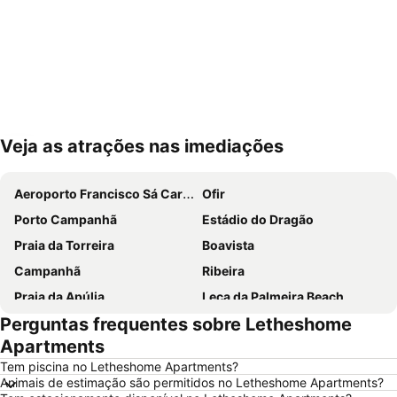
Veja as atrações nas imediações
Ampliar mapa
Aeroporto Francisco Sá Carneiro
Ofir
Porto Campanhã
Estádio do Dragão
Praia da Torreira
Boavista
Campanhã
Ribeira
Praia da Apúlia
Leça da Palmeira Beach
Perguntas frequentes sobre Letheshome
Parque aquático de Amarante
Pavilhão Multiusos Gondomar
Apartments
Praia do Furadouro
Cais de Gaia
Tem piscina no Letheshome Apartments?
Magikland
Pavilhão Rosa Mota
Animais de estimação são permitidos no Letheshome Apartments?