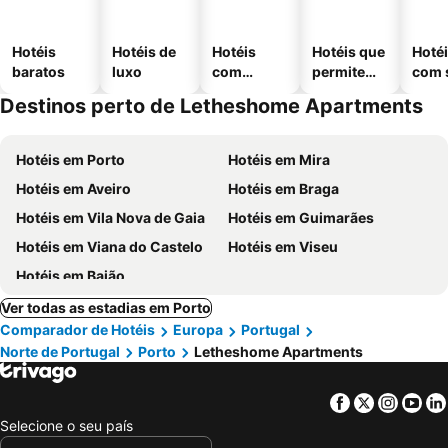
Hotéis
Hotéis de
Hotéis
Hotéis que
Hoté
baratos
luxo
com
permitem
com 
piscinas
animais
Destinos perto de Letheshome Apartments
Hotéis em Porto
Hotéis em Mira
Hotéis em Aveiro
Hotéis em Braga
Hotéis em Vila Nova de Gaia
Hotéis em Guimarães
Hotéis em Viana do Castelo
Hotéis em Viseu
Hotéis em Baião
Ver todas as estadias em Porto
Comparador de Hotéis
Europa
Portugal
Norte de Portugal
Porto
Letheshome Apartments
Facebook
Twitter
Insta
Yo
Selecione o seu país