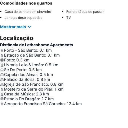
Comodidades nos quartos
Casa de banho com chuveiro
Ferro e tábua de passar
Janelas desbloqueadas
TV
Mostrar mais
Localização
Distância de Letheshome Apartments
Porto - São Bento
:
0.1
km
Estação de São Bento
:
0.1
km
Porto
:
0.3
km
Livraria Lello & Irmão
:
0.5
km
Sé Do Porto
:
0.5
km
Capela das Almas
:
0.5
km
Palácio da Bolsa
:
0.8
km
Igreja de São Francisco
:
0.8
km
Mosteiro da Serra do Pilar
:
1
km
Casa da Música
:
2.3
km
Estádio Do Dragão
:
2.7
km
Aeroporto Francisco Sá Carneiro
:
12.4
km