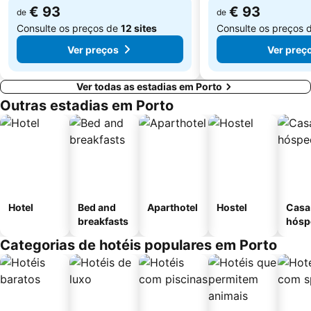
€ 93
€ 93
Aquático de Fafe
de
Azurara Beach
de
Consulte os preços de
12 sites
Consulte os preços 
Ver preços
Ver preç
Ver todas as estadias em Porto
Outras estadias em Porto
Hotel
Bed and
Aparthotel
Hostel
Casa
breakfasts
hósp
Categorias de hotéis populares em Porto