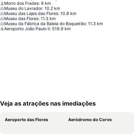
Morro dos Frades
:
9
km
Museu do Lavrador
:
10.2
km
Museu das Lajes das Flores
:
10.8
km
Museu das Flores
:
11.3
km
Museu da Fábrica da Baleia do Boqueirão
:
11.3
km
Aeroporto João Paulo Ii
:
519.9
km
Veja as atrações nas imediações
Ampliar mapa
Aeroporto das Flores
Aeródromo do Corvo