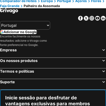
Comparador de Hotéis
Europa
Portugal
Açores
Flores
Faja Grande
Palheiro da Assomada
Facebook
Twitter
Insta
Yo
Adicionar no Google
Encontre facilmente os nossos
resultados: adicione o trivago como
fonte preferencial no Google.
Empresa
Os nossos produtos
Termos e políticas
Suporte
Inicie sessão para desfrutar de
vantagens exclusivas para membros