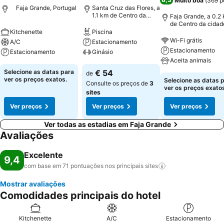
Muito boa
(
369 p
Faja Grande, Portugal
Santa Cruz das Flores, a
1.1 km de Centro da
Faja Grande, a 0.2
cidade
de Centro da cidad
Kitchenette
Piscina
Wi-Fi grátis
A/C
Estacionamento
Estacionamento
Estacionamento
Ginásio
Aceita animais
Selecione as datas para
€ 54
de
ver os preços exatos.
Selecione as datas 
Consulte os preços de
3
ver os preços exatos
sites
Ver preços
Ver preços
Ver preços
Ver todas as estadias em Faja Grande
Avaliações
Excelente
9,4
com base em 71 pontuações nos principais
sites
Mostrar avaliações
Comodidades principais do hotel
Kitchenette
A/C
Estacionamento