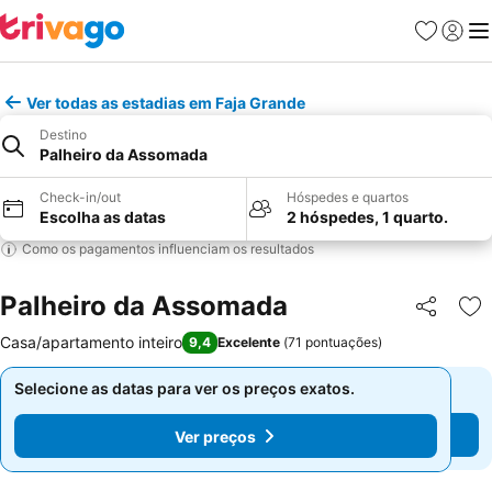
Favoritos
Iniciar
Me
Ver todas as estadias em Faja Grande
Destino
Palheiro da Assomada
Check-in/out
Hóspedes e quartos
Escolha as datas
2 hóspedes, 1 quarto.
Como os pagamentos influenciam os resultados
Palheiro da Assomada
Partilhar
Ad
Casa/apartamento inteiro
9,4
Excelente
(
71 pontuações
)
Selecione as datas para ver os preços exatos.
Selecione as datas para ver os preços exatos.
Ver preços
Ver preços