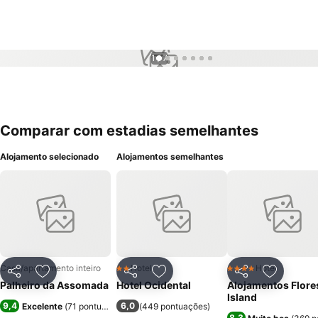
1 / 7
Comparar com estadias semelhantes
Alojamento selecionado
Alojamentos semelhantes
Casa/apartamento inteiro
Hotel
Hotel
2 Estrelas
4 Estrelas
Partilhar
Adicionar aos favoritos
Partilhar
Adicionar aos favoritos
Partilhar
Adicionar
Palheiro da Assomada
Hotel Ocidental
Alojamentos Flore
Island
9,4
6,0
Excelente
(
71 pontuações
)
(
449 pontuações
)
8,3