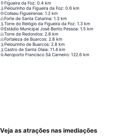
Figueira da Foz
:
0.4
km
Pelourinho da Figueira da Foz
:
0.6
km
Coliseu Figueirense
:
1.2
km
Forte de Santa Catarina
:
1.3
km
Torre do Relógio da Figueira da Foz
:
1.3
km
Estádio Municipal José Bento Pessoa
:
1.5
km
Torre de Redondos
:
2.8
km
Fortaleza de Buarcos
:
2.8
km
Pelourinho de Buarcos
:
2.8
km
Castro de Santa Olaia
:
11.4
km
Aeroporto Francisco Sá Carneiro
:
122.6
km
Veja as atrações nas imediações
Ampliar mapa