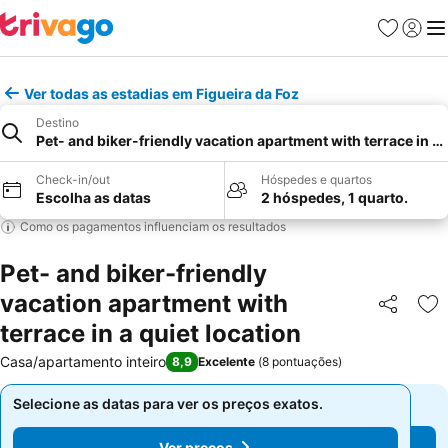
Favoritos
Iniciar
Me
Ver todas as estadias em Figueira da Foz
Destino
Pet- and biker-friendly vacation apartment with terrace in a 
Check-in/out
Hóspedes e quartos
Escolha as datas
2 hóspedes, 1 quarto.
Como os pagamentos influenciam os resultados
Pet- and biker-friendly
vacation apartment with
Partilhar
Ad
terrace in a quiet location
Casa/apartamento inteiro
8,9
Excelente
(
8 pontuações
)
Selecione as datas para ver os preços exatos.
Selecione as datas para ver os preços exatos.
Ver preços
Ver preços