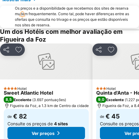
Praça da República
Ruínas de Conímbriga
Os preços e a disponibilidade que recebemos dos sites de reserva
mudam frequentemente. Como tal, pode haver diferenças entre as
Estação de Comboios de Coimbra A
Piscina de Celas
ofertas que consulta no trivago e os preços que estão disponíveis
Lagoa da Barrinha de Mira
Convento Santa Cruz do Buçaco
nos sites de reserva.
Um dos Hotéis com melhor avaliação em
Parque Vale do Ribeiro de São Pedro de Moel
Praia da Tamargueira
Figueira da Foz
Casino Oceano
Murtinheira Beach
Estação comboios de Leiria
Complexo Municipal de Piscinas de Leiria
Partilhar
Adicionar aos favoritos
Partilhar
Adicionar a
Estação de Caminhos de Ferro de Coimbra B
Lagoa da Ervideira
Praia Fluvial de Palheiros e Zorro
Complexo de Piscinas Rui Abreu
Forno Medieval de Avelar
Museu Casal de Monte Redondo
Estádio Universitário de Coimbra
Poço da Cruz Beach
Hotel
Hotel
4 Estrelas
3 Estrelas
Sweet Atlantic Hotel
Quinta d'Anta - H
8,5
9,0
Excelente
(
3.697 pontuações
)
Excelente
(
1.227 
Figueira da Foz, a 1.3 km de Centro da cidade
Figueira da Foz, a 8
€ 82
€ 45
de
de
Consulte os preços de
4 sites
Consulte os preço
Ver preços
Ver pr