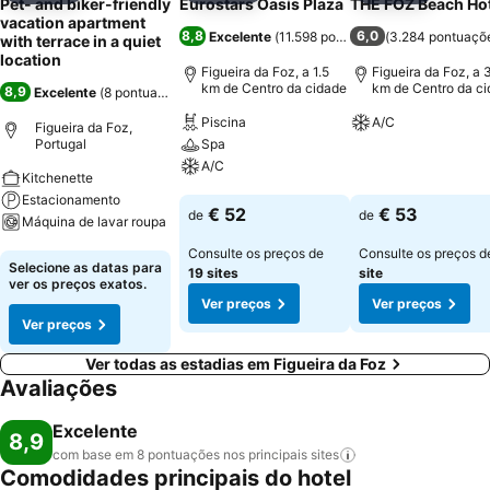
Pet- and biker-friendly
Eurostars Oasis Plaza
THE FOZ Beach Hot
vacation apartment
8,8
6,0
Excelente
(
11.598 pontuações
(
3.284 pontuaçõ
)
with terrace in a quiet
location
Figueira da Foz, a 1.5
Figueira da Foz, a 
km de Centro da cidade
km de Centro da c
8,9
Excelente
(
8 pontuações
)
Piscina
A/C
Figueira da Foz,
Portugal
Spa
Ver preços
A/C
Kitchenette
Estacionamento
Ver preços
€ 52
€ 53
de
de
Máquina de lavar roupa
Consulte os preços de
Consulte os preços 
Ver preços
Selecione as datas para
19 sites
site
ver os preços exatos.
Ver preços
Ver preços
Ver preços
Ver todas as estadias em Figueira da Foz
Avaliações
Excelente
8,9
com base em 8 pontuações nos principais
sites
Comodidades principais do hotel