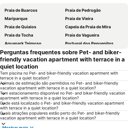
Praia de Buarcos
Praia de Pedrogão
Mariparque
Praia de Vieira
Praia de Quiaios
Capela da Praia de Mira
Praia da Tocha
Praia da Vagueira
Aquapark Teimoso
Portugal dos Pequenitos
Perguntas frequentes sobre Pet- and biker-
Praia do Areão
Relógio Beach
friendly vacation apartment with terrace in a
Praia do Cabedelo
Praia de São Pedro de Moel
quiet location
Mata do Buçaco
Praia Fluvial dos Olhos da Fervença
Tem piscina no Pet- and biker-friendly vacation apartment with
Estádio Municipal de Leiria
Museu Militar do Buçaco
terrace in a quiet location?
Animais de estimação são permitidos no Pet- and biker-friendly
Universidade de Coimbra
Cova Gala Beach
vacation apartment with terrace in a quiet location?
Tem estacionamento disponível no Pet- and biker-friendly vacation
Osso da Baleia
Baixa de Coimbra
apartment with terrace in a quiet location?
Figueira
Praia da Costa de Lavos
Onde está localizado o Pet- and biker-friendly vacation apartment
with terrace in a quiet location?
Gafanha da Boa Hora Beach
Porto da Figueira da Foz
Quais atrações populares estão perto do Pet- and biker-friendly
vacation apartment with terrace in a quiet location?
Estádio Cidade de Coimbra
Praia da Claridade
Parque Aquático Vaga Splash
Praia da Leirosa
Mostrar mais