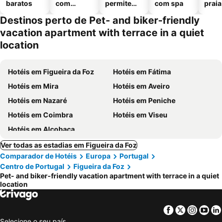
baratos
com
permitem
com spa
praia
piscinas
animais
Destinos perto de Pet- and biker-friendly
vacation apartment with terrace in a quiet
location
Hotéis em Figueira da Foz
Hotéis em Fátima
Hotéis em Mira
Hotéis em Aveiro
Hotéis em Nazaré
Hotéis em Peniche
Hotéis em Coimbra
Hotéis em Viseu
Hotéis em Alcobaça
Ver todas as estadias em Figueira da Foz
Comparador de Hotéis
Europa
Portugal
Centro de Portugal
Figueira da Foz
Pet- and biker-friendly vacation apartment with terrace in a quiet
location
Facebook
Twitter
Insta
Yo
Selecione o seu país