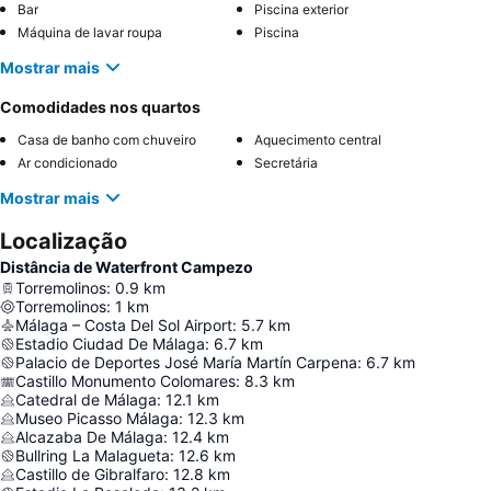
Bar
Piscina exterior
Máquina de lavar roupa
Piscina
Mostrar mais
Comodidades nos quartos
Casa de banho com chuveiro
Aquecimento central
Ar condicionado
Secretária
Mostrar mais
Localização
Distância de Waterfront Campezo
Torremolinos
:
0.9
km
Torremolinos
:
1
km
Málaga – Costa Del Sol Airport
:
5.7
km
Estadio Ciudad De Málaga
:
6.7
km
Palacio de Deportes José María Martín Carpena
:
6.7
km
Castillo Monumento Colomares
:
8.3
km
Catedral de Málaga
:
12.1
km
Museo Picasso Málaga
:
12.3
km
Alcazaba De Málaga
:
12.4
km
Bullring La Malagueta
:
12.6
km
Castillo de Gibralfaro
:
12.8
km