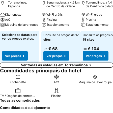
Torremolinos,
Benalmadena, a 4.5 km
Torremolinos, a 1.4
Espanha
de Centro da cidade
de Centro da cidad
Kitchenette
Wi-Fi grátis
Wi-Fi grátis
A/C
Piscina
Piscina
Máquina de lavar roupa
Estacionamento
Estacionamento
Selecione as datas para
Consulte os preços de
17
Consulte os preços d
ver os preços exatos.
sites
15 sites
€ 68
€ 104
De
De
Ver preços
Ver preços
Ver preços
Ver todas as estadias em Torremolinos
Comodidades principais do hotel
Kitchenette
A/C
Máquina de lavar roupa
TV / Opções de entretenimento
Piscina
Todas as comodidades
Comodidades do alojamento