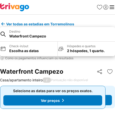
Favoritos
Iniciar
Me
Ver todas as estadias em Torremolinos
Destino
Waterfront Campezo
Check-in/out
Hóspedes e quartos
Escolha as datas
2 hóspedes, 1 quarto.
Como os pagamentos influenciam os resultados
Waterfront Campezo
Partilhar
Ad
Casa/apartamento inteiro
/
Pontuação não disponível
Selecione as datas para ver os preços exatos.
Selecione as datas para ver os preços exatos.
Ver preços
Ver preços