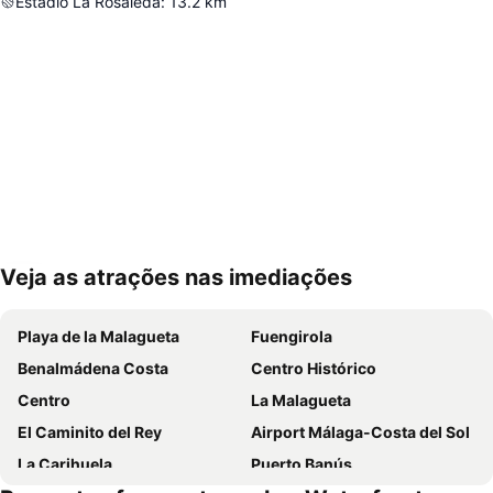
Estadio La Rosaleda
:
13.2
km
Veja as atrações nas imediações
Ampliar mapa
Playa de la Malagueta
Fuengirola
Benalmádena Costa
Centro Histórico
Centro
La Malagueta
El Caminito del Rey
Airport Málaga-Costa del Sol
La Carihuela
Puerto Banús