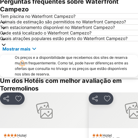
Perguntas frequentes sobre Waterfront
Playamar
Palacio de Ferias y Congresos de Málaga
Campezo
Playa Guadalmina
Playa del Cable
Tem piscina no Waterfront Campezo?
La Nogalera
Centro Comercial Málaga Plaza
Animais de estimação são permitidos no Waterfront Campezo?
Tem estacionamento disponível no Waterfront Campezo?
Puerto de Málaga
La Cala Resort
Onde está localizado o Waterfront Campezo?
De la Misericordia
Cala del Moral
Quais atrações populares estão perto do Waterfront Campezo?
Torrequebrada
Catedral da Encarnação
Mostrar mais
Palacio de Exposiciones y Congresos de la Costa del Sol
Campanillas
Os preços e a disponibilidade que recebemos dos sites de reserva
Pedregalejo
mudam frequentemente. Como tal, pode haver diferenças entre as
Nikki Beach
ofertas que consulta no trivago e os preços que estão disponíveis
Centro histórico
San Pedro Alcántara
nos sites de reserva.
Um dos Hotéis com melhor avaliação em
Nueva Andalucía
Huelin
Torremolinos
Convention & Exhibition Centre of Marbella
Marina de Puerto Banus
Puerto Cabopino
Los Álamos
Partilhar
Adicionar aos favoritos
Partilhar
Adicionar aos
Paseo Maritimo Marbella
Casino Marbella
Vialia Estación María Zambrano
Torreblanca
Aqualand
Guadalmar
Cruz de Humilladero
Paseo Marítimo Rey de España
Hotel
Hotel
4 Estrelas
3 Estrelas