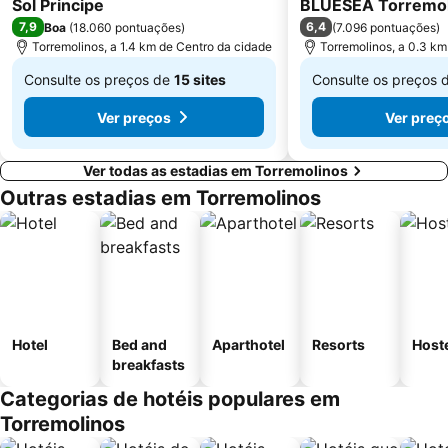
Sol Principe
BLUESEA Torremol
Churriana
Los Boliches - Las Gaviotas
7,9
6,4
Boa
(
18.060 pontuações
)
(
7.096 pontuações
)
De Calahonda
Torremolinos, a 1.4 km de Centro da cidade
Plaza Mayor
Torremolinos, a 0.3 km
4 de Diciembre
El Palo
Consulte os preços de
15 sites
Consulte os preços 
Baños del Carmen
De
Museo de Artes Marineras de Torre de Benagalbón
De
Ver preços
Ver preç
€ 104
€ 38
Ver todas as estadias em Torremolinos
Outras estadias em Torremolinos
Hotel
Bed and
Aparthotel
Resorts
Host
breakfasts
Categorias de hotéis populares em
Torremolinos