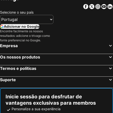
Facebook
Twitter
Insta
Yo
Selecione o seu país
Adicionar no Google
Encontre facilmente os nossos
resultados: adicione o trivago como
fonte preferencial no Google.
Empresa
Os nossos produtos
Termos e políticas
Suporte
Inicie sessão para desfrutar de
vantagens exclusivas para membros
Personalize a sua experiência