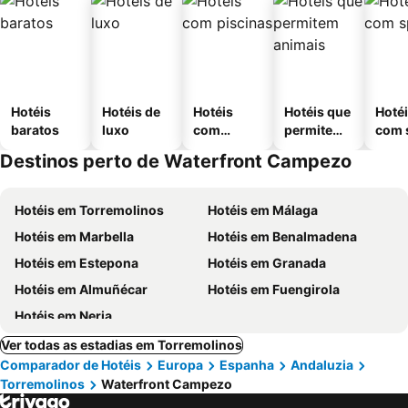
Hotéis
Hotéis de
Hotéis
Hotéis que
Hoté
baratos
luxo
com
permitem
com 
piscinas
animais
Destinos perto de Waterfront Campezo
Hotéis em Torremolinos
Hotéis em Málaga
Hotéis em Marbella
Hotéis em Benalmadena
Hotéis em Estepona
Hotéis em Granada
Hotéis em Almuñécar
Hotéis em Fuengirola
Hotéis em Nerja
Ver todas as estadias em Torremolinos
Comparador de Hotéis
Europa
Espanha
Andaluzia
Torremolinos
Waterfront Campezo