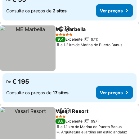
Consulte os preços de
2 sites
Ver preços
ME Marbella
Partilhar
Adicionar aos favoritos
Ver preços
5 Estrelas
9,4
Excelente
971
a 1.2 km de Marina de Puerto Banus
€ 195
De
Consulte os preços de
17 sites
Ver preços
Vasari Resort
Partilhar
Adicionar aos favoritos
Ver preços
3 Estrelas
8,8
Excelente
997
a 1.1 km de Marina de Puerto Banus
Arquitetura e jardins em estilo andaluz
Ver 