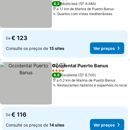
Ver preços
5 Estrelas
8,2
Muito boa
6.484
a 1.1 km de Marina de Puerto Banus
Quartos com vistas mediterrâneas
Ver pre
€ 123
De
Consulte os preços de
15 sites
Ver preços
Occidental Puerto Banus
Partilhar
Adicionar aos favoritos
V
4 Estrelas
8,8
Excelente
6.700
a 0.2 km de Marina de Puerto Banus
Restaurantes italianos e espanhóis no local
V
€ 116
De
Consulte os preços de
14 sites
Ver preços