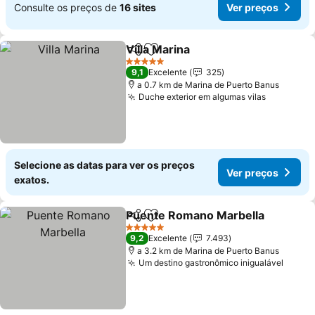
Consulte os preços de
16 sites
Ver preços
Villa Marina
Partilhar
Adicionar aos favoritos
Ver preços
5 Estrelas
9,1
Excelente
325
a 0.7 km de Marina de Puerto Banus
Duche exterior em algumas vilas
Ver preç
Selecione as datas para ver os preços
Ver preços
exatos.
Puente Romano Marbella
Partilhar
Adicionar aos favoritos
V
5 Estrelas
9,2
Excelente
7.493
a 3.2 km de Marina de Puerto Banus
Um destino gastronômico inigualável
Ver p