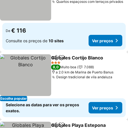
Quartos espaçosos com terraços privados
Ve
€ 116
De
Consulte os preços de
10 sites
Ver preços
Globales Cortijo Blanco
Partilhar
Adicionar aos favoritos
Ve
3 Estrelas
8,0
Muito boa
7.088
a 2.0 km de Marina de Puerto Banus
Design tradicional de vila andaluza
Ver pr
Escolha popular
Selecione as datas para ver os preços
Ver preços
exatos.
Globales Playa Estepona
Partilhar