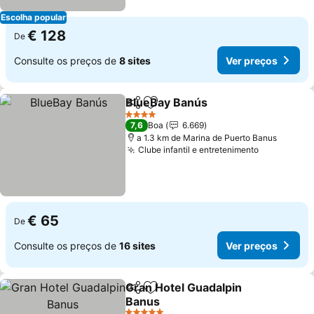
Escolha popular
€ 128
De
Consulte os preços de
8 sites
Ver preços
BlueBay Banús
Partilhar
Adicionar aos favoritos
Ver preços
4 Estrelas
7,6
Boa
6.669
a 1.3 km de Marina de Puerto Banus
Clube infantil e entretenimento
Ver preço
€ 65
De
Consulte os preços de
16 sites
Ver preços
Gran Hotel Guadalpin
Partilhar
Adicionar aos favoritos
Banus