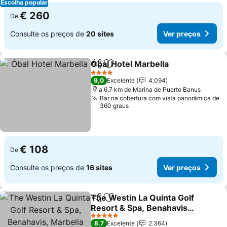
Escolha popular
€ 260
De
Consulte os preços de
20 sites
Ver preços
Óbal Hotel Marbella
Partilhar
Adicionar aos favoritos
Ver pr
4 Estrelas
9,0
Excelente
4.094
a 6.7 km de Marina de Puerto Banus
Bar na cobertura com vista panorâmica de
360 graus
€ 108
De
Consulte os preços de
16 sites
Ver preços
The Westin La Quinta Golf
Partilhar
Adicionar aos favoritos
Resort & Spa, Benahavis,
Marbella
Ver preços
5 Estrelas
8,7
Excelente
2.364