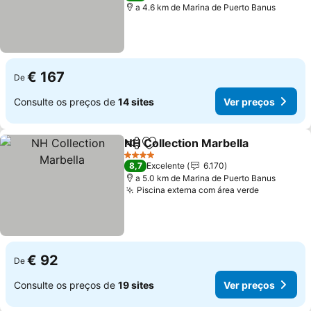
a 4.6 km de Marina de Puerto Banus
€ 167
De
Consulte os preços de
14 sites
Ver preços
NH Collection Marbella
Partilhar
Adicionar aos favoritos
Ver
4 Estrelas
8,7
Excelente
6.170
a 5.0 km de Marina de Puerto Banus
Piscina externa com área verde
Ver preço
€ 92
De
Consulte os preços de
19 sites
Ver preços