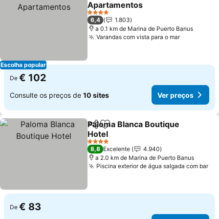
Adicionar aos favoritos
Apartamentos
Ver preços
4 Estrelas
6,4
1.803
a 0.1 km de Marina de Puerto Banus
Varandas com vista para o mar
Ver preço
Escolha popular
€ 102
De
Consulte os preços de
10 sites
Ver preços
Paloma Blanca Boutique
Partilhar
Adicionar aos favoritos
Hotel
Ver preços
4 Estrelas
8,8
Excelente
4.940
a 2.0 km de Marina de Puerto Banus
Piscina exterior de água salgada com bar
Ve
€ 83
De