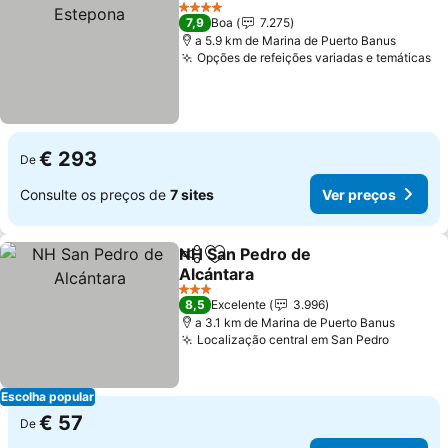
Adicionar aos favoritos
V
4 Estrelas
7,9
Boa
7.275
a 5.9 km de Marina de Puerto Banus
Opções de refeições variadas e temáticas
Ve
€ 293
De
Consulte os preços de
7 sites
Ver preços
NH San Pedro de
Partilhar
Adicionar aos favoritos
Alcántara
Ver preços
3 Estrelas
8,5
Excelente
3.996
a 3.1 km de Marina de Puerto Banus
Localização central em San Pedro
Ver pre
Escolha popular
€ 57
De