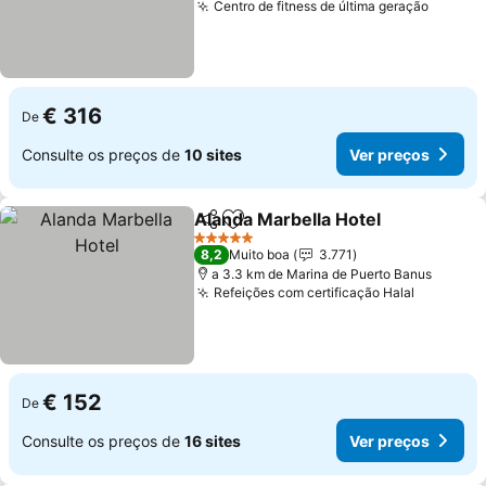
Centro de fitness de última geração
Ver pr
€ 316
De
Consulte os preços de
10 sites
Ver preços
Alanda Marbella Hotel
Partilhar
Adicionar aos favoritos
Ver 
5 Estrelas
8,2
Muito boa
3.771
a 3.3 km de Marina de Puerto Banus
Refeições com certificação Halal
Ver preç
€ 152
De
Consulte os preços de
16 sites
Ver preços