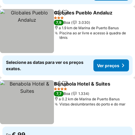
Globales Pueblo Andaluz
Partilhar
Adicionar aos favoritos
V
3 Estrelas
7,9
Boa
3.030
a 1.9 km de Marina de Puerto Banus
Piscina ao ar livre e acesso à quadra de
tênis
Selecione as datas para ver os preços
Ver preços
exatos.
Benabola Hotel & Suites
Partilhar
Adicionar aos favoritos
Ve
4 Estrelas
7,7
Boa
1.334
a 0.2 km de Marina de Puerto Banus
Vistas deslumbrantes do porto e do mar
Ver 
€ 99
De