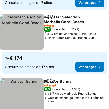
Consulte os preços de
7 sites
Ver preços
Iberostar Selection
Partilhar
Adicionar aos favoritos
Marbella Coral Beach
Ver preços
4 Estrelas
9,2
Excelente
7.192
a 1.7 km de Marina de Puerto Banus
Restaurante Sea Soul Beach Club
Ver pre
€ 174
De
Consulte os preços de
17 sites
Ver preços
Senator Banus
Partilhar
Adicionar aos favoritos
Ver preços
5 Estrelas
8,5
Excelente
4.668
a 6.7 km de Marina de Puerto Banus
Café da manhã gourmet com culinária ao
vivo