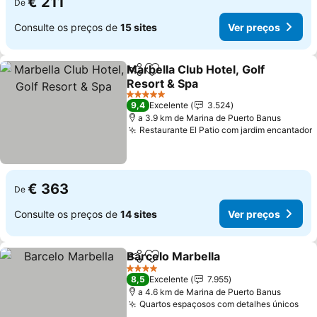
€ 211
De
Consulte os preços de
15 sites
Ver preços
Marbella Club Hotel, Golf
Partilhar
Adicionar aos favoritos
Resort & Spa
Ver preços
5 Estrelas
9,4
Excelente
3.524
a 3.9 km de Marina de Puerto Banus
Restaurante El Patio com jardim encantador
€ 363
De
Consulte os preços de
14 sites
Ver preços
Barcelo Marbella
Partilhar
Adicionar aos favoritos
Ver preço
4 Estrelas
8,5
Excelente
7.955
a 4.6 km de Marina de Puerto Banus
Quartos espaçosos com detalhes únicos
Ver