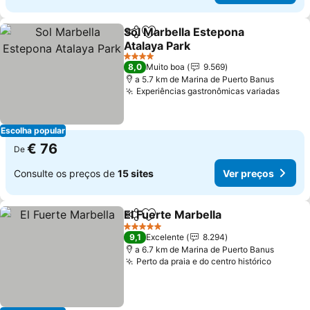
Sol Marbella Estepona
Partilhar
Adicionar aos favoritos
Atalaya Park
Ver preços
4 Estrelas
8,0
Muito boa
9.569
a 5.7 km de Marina de Puerto Banus
Experiências gastronômicas variadas
Ver p
Escolha popular
€ 76
De
Consulte os preços de
15 sites
Ver preços
El Fuerte Marbella
Partilhar
Adicionar aos favoritos
Ver pre
5 Estrelas
9,1
Excelente
8.294
a 6.7 km de Marina de Puerto Banus
Perto da praia e do centro histórico
Ver pr