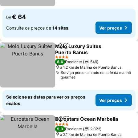
€ 64
De
Consulte os preços de
14 sites
Ver preços
Molo Luxury Suites
Partilhar
Adicionar aos favoritos
Puerto Banus
Ver preços
4 Estrelas
8,6
Excelente
549
a 1.2 km de Marina de Puerto Banus
Serviço personalizado de café da manhã
gourmet
Selecione as datas para ver os preços
Ver preços
exatos.
Eurostars Ocean Marbella
Partilhar
Adicionar aos favoritos
4 Estrelas
9,3
Excelente
2.022
a 2.1 km de Marina de Puerto Banus