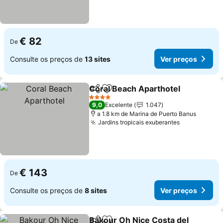
€ 82
De
Consulte os preços de
13 sites
Ver preços
Coral Beach Aparthotel
Partilhar
Adicionar aos favoritos
Ve
4 Estrelas
9,0
Excelente
1.047
a 1.8 km de Marina de Puerto Banus
Jardins tropicais exuberantes
Ver preços
€ 143
De
Consulte os preços de
8 sites
Ver preços
Bakour Oh Nice Costa del