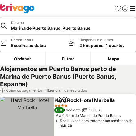
Favoritos
Iniciar
Me
Destino
Marina de Puerto Banus, Puerto Banus
Check-in/out
Hóspedes e quartos
Escolha as datas
2 hóspedes, 1 quarto.
Ordenar
Filtrar
Mapa
Alojamentos em Puerto Banus perto de
Marina de Puerto Banus (Puerto Banus,
Espanha)
Como os pagamentos influenciam os resultados
Hard Rock Hotel Marbella
Partilhar
Adicionar aos favoritos
4 Estrelas
8,8
Excelente
11.996
a 0.6 km de Marina de Puerto Banus
Spa luxuoso com tratamentos temáticos de
música