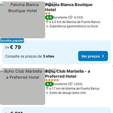
Paloma Blanca Boutique
Partilhar
Adicionar aos favoritos
Hotel
Ver preços
2 Estrelas
8,6
Excelente
4.022
a 2.0 km de Marina de Puerto Banus
Experiência gastronômica no local
Ver pre
Escolha popular
€ 79
De
Consulte os preços de
3 sites
Ver preços
Boho Club Marbella - a
Partilhar
Adicionar aos favoritos
Preferred Hotel
Ver preços
5 Estrelas
9,2
Excelente
1.932
a 1.7 km de Marina de Puerto Banus
Estilo de design boho chic
Ver preços