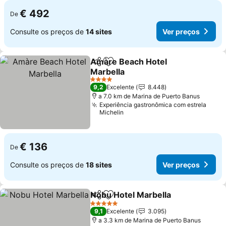
€ 492
De
Consulte os preços de
14 sites
Ver preços
Amàre Beach Hotel
Partilhar
Adicionar aos favoritos
Marbella
Ver preços
4 Estrelas
9,2
Excelente
8.448
a 7.0 km de Marina de Puerto Banus
Experiência gastronômica com estrela
Michelin
€ 136
De
Consulte os preços de
18 sites
Ver preços
Nobu Hotel Marbella
Partilhar
Adicionar aos favoritos
Ver p
5 Estrelas
9,1
Excelente
3.095
a 3.3 km de Marina de Puerto Banus