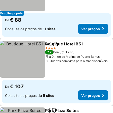
Escolha popular
€ 88
De
Consulte os preços de
11 sites
Ver preços
Boutique Hotel B51
Partilhar
Adicionar aos favoritos
Ver pr
4 Estrelas
7,7
Boa
1.230
a 0.1 km de Marina de Puerto Banus
Quartos com vista para o mar disponíveis
Ve
€ 107
De
Consulte os preços de
5 sites
Ver preços
Park Plaza Suites
Partilhar