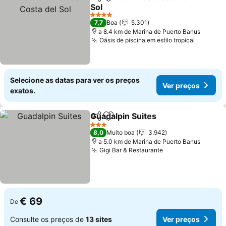
Partilhar
Adicionar aos favoritos
Sol
Ver preços
4 Estrelas
7,7
Boa
5.301
a 8.4 km de Marina de Puerto Banus
Oásis de piscina em estilo tropical
Ver pre
Selecione as datas para ver os preços
Ver preços
exatos.
Guadalpin Suites
Partilhar
Adicionar aos favoritos
Ver preço
3 Estrelas
8,0
Muito boa
3.942
a 5.0 km de Marina de Puerto Banus
Gigi Bar & Restaurante
Ver preços
€ 69
De
Consulte os preços de
13 sites
Ver preços