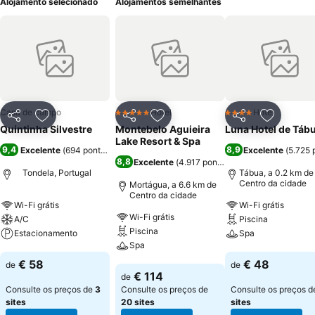
Alojamento selecionado
Alojamentos semelhantes
Casa de campo
Hotel
Hotel
5 Estrelas
4 Estrelas
Partilhar
Adicionar aos favoritos
Partilhar
Adicionar aos favoritos
Partilhar
Adicionar
Quintinha Silvestre
Montebelo Aguieira
Luna Hotel de Táb
Lake Resort & Spa
9,4
8,9
Excelente
(
694 pontuações
)
Excelente
(
5.725 
8,8
Excelente
(
4.917 pontuações
)
Tondela, Portugal
Tábua, a 0.2 km de
Centro da cidade
Mortágua, a 6.6 km de
Centro da cidade
Wi-Fi grátis
Wi-Fi grátis
Wi-Fi grátis
A/C
Piscina
Piscina
Estacionamento
Spa
Spa
Ver preços
Ver preços
€ 58
€ 48
de
de
Ver preços
€ 114
de
Consulte os preços de
3
Consulte os preços de
Consulte os preços 
sites
20 sites
sites