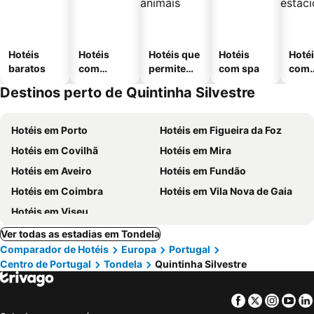
Hotéis
Hotéis
Hotéis que
Hotéis
Hoté
baratos
com
permitem
com spa
com
piscinas
animais
esta
Destinos perto de Quintinha Silvestre
ment
Hotéis em Porto
Hotéis em Figueira da Foz
Hotéis em Covilhã
Hotéis em Mira
Hotéis em Aveiro
Hotéis em Fundão
Hotéis em Coimbra
Hotéis em Vila Nova de Gaia
Hotéis em Viseu
Ver todas as estadias em Tondela
Comparador de Hotéis
Europa
Portugal
Centro de Portugal
Tondela
Quintinha Silvestre
Facebook
Twitter
Insta
Yo