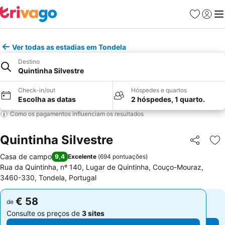
Favoritos
Iniciar
Me
Ver todas as estadias em Tondela
Destino
Quintinha Silvestre
Check-in/out
Hóspedes e quartos
Escolha as datas
2 hóspedes, 1 quarto.
Como os pagamentos influenciam os resultados
Quintinha Silvestre
Partilhar
Ad
Casa de campo
9,4
Excelente
(
694 pontuações
)
Rua da Quintinha, nº 140, Lugar de Quintinha, Couço-Mouraz,
3460-330, Tondela, Portugal
€ 58
€ 58
de
de
Consulte os preços de
3 sites
Consulte os preços de
3 sites