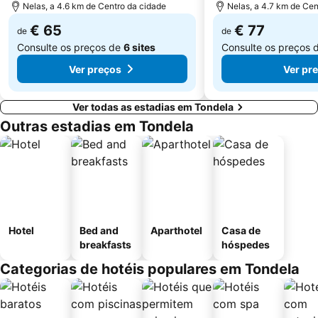
Nelas, a 4.6 km de Centro da cidade
Nelas, a 4.7 km de Cen
€ 65
€ 77
de
de
Consulte os preços de
6 sites
Consulte os preços 
Ver preços
Ver pr
Ver todas as estadias em Tondela
Outras estadias em Tondela
Hotel
Bed and
Aparthotel
Casa de
breakfasts
hóspedes
Categorias de hotéis populares em Tondela