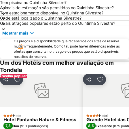
Tem piscina no Quintinha Silvestre?
Estação de Comboios de Coimbra A
Piscina de Celas
Animais de estimação são permitidos no Quintinha Silvestre?
Tem estacionamento disponível no Quintinha Silvestre?
Praia Fluvial das Canaveias
Aldeia da Pena
Onde está localizado o Quintinha Silvestre?
Praia Fluvial do Reconquinho
Convento Santa Cruz do Buçaco
Quais atrações populares estão perto do Quintinha Silvestre?
Praça do Rossio
Bioparque - Parque Florestal de Pisão
Mostrar mais
Estação de Caminhos de Ferro de Coimbra B
Vila de Avô
Os preços e a disponibilidade que recebemos dos sites de reserva
Ecomuseu da Serra da Lousã
Praia Fluvial de Palheiros e Zorro
mudam frequentemente. Como tal, pode haver diferenças entre as
ofertas que consulta no trivago e os preços que estão disponíveis
Complexo de Piscinas Rui Abreu
Praia Fluvial São João do Monte
nos sites de reserva.
Um dos Hotéis com melhor avaliação em
Arco romano da Bobadela
Fraga da Pena
Tondela
Pavilhão Gimnodesportivo de Serpins
Museu do Pão
Escolha popular
Quinta Vale do Pousado
Estádio Universitário de Coimbra
Partilhar
Adicionar aos favoritos
Partilhar
Adicionar aos
Jardim Botânico da Universidade de Coimbra
Eiras Retail Park
Kartódromo de Oiã
Obelisco da Batalha do Buçaco
Praia Fluvial da Folgosa
Serra da Atalhada
Estádio Municipal de Aveiro
Frecha da Mizarela
Hotel
Hotel
3 Estrelas
4 Estrelas
Hotel Pantanha Nature & Fitness
Grande Hotel das C
Aeródromo de Viseu
Sé Velha de Coimbra
7,8
8,5
Boa
(
913 pontuações
)
Excelente
(
875 pont