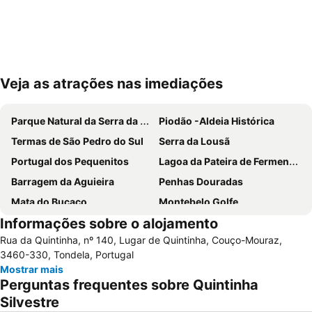
Veja as atrações nas imediações
Ampliar mapa
Parque Natural da Serra da Estrela
Piodão -Aldeia Histórica
Termas de São Pedro do Sul
Serra da Lousã
Portugal dos Pequenitos
Lagoa da Pateira de Fermentelos
Barragem da Aguieira
Penhas Douradas
Mata do Buçaco
Montebelo Golfe
Informações sobre o alojamento
Museu Militar do Buçaco
Universidade de Coimbra
Rua da Quintinha, nº 140, Lugar de Quintinha, Couço-Mouraz,
Serra do Caramulo
Baixa de Coimbra
3460-330, Tondela, Portugal
Praia Fluvial da Peneda
Estádio Cidade de Coimbra
Mostrar mais
Perguntas frequentes sobre Quintinha
Fluvial de Avô
Parque de Campismo Curral do Negro Gouveia
Silvestre
Cascata da Cabreia
Praça da República