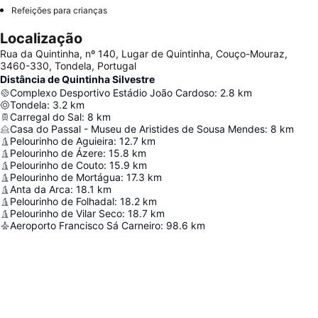
Refeições para crianças
Localização
Rua da Quintinha, nº 140, Lugar de Quintinha, Couço-Mouraz,
3460-330, Tondela, Portugal
Distância de Quintinha Silvestre
Complexo Desportivo Estádio João Cardoso
:
2.8
km
Tondela
:
3.2
km
Carregal do Sal
:
8
km
Casa do Passal - Museu de Aristides de Sousa Mendes
:
8
km
Pelourinho de Aguieira
:
12.7
km
Pelourinho de Ázere
:
15.8
km
Pelourinho de Couto
:
15.9
km
Pelourinho de Mortágua
:
17.3
km
Anta da Arca
:
18.1
km
Pelourinho de Folhadal
:
18.2
km
Pelourinho de Vilar Seco
:
18.7
km
Aeroporto Francisco Sá Carneiro
:
98.6
km