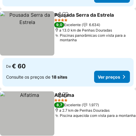
Pousada Serra da Estrela
Partilhar
Adicionar aos favoritos
V
4 Estrelas
9,0
Excelente
6.634
a 13.0 km de Penhas Douradas
Piscinas panorâmicas com vista para a
montanha
€ 60
De
Consulte os preços de
18 sites
Ver preços
Alfatima
Partilhar
Adicionar aos favoritos
Ver preços
4 Estrelas
8,7
Excelente
1.977
a 2.7 km de Penhas Douradas
Piscina aquecida com vista para a montanha