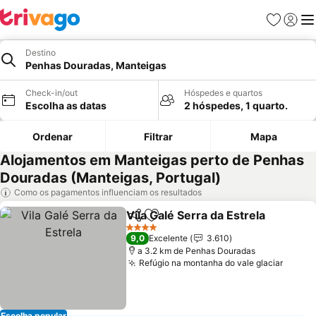
Favoritos
Iniciar
Me
Destino
Penhas Douradas, Manteigas
Check-in/out
Hóspedes e quartos
Escolha as datas
2 hóspedes, 1 quarto.
Ordenar
Filtrar
Mapa
Alojamentos em Manteigas perto de Penhas
Douradas (Manteigas, Portugal)
Como os pagamentos influenciam os resultados
Vila Galé Serra da Estrela
Partilhar
Adicionar aos favoritos
V
4 Estrelas
9,0
Excelente
3.610
a 3.2 km de Penhas Douradas
Refúgio na montanha do vale glaciar
Ver p
Escolha popular