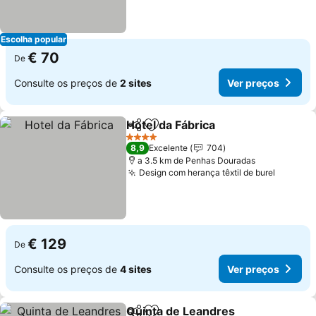
Escolha popular
€ 70
De
Consulte os preços de
2 sites
Ver preços
Hotel da Fábrica
Partilhar
Adicionar aos favoritos
Ver preço
4 Estrelas
8,9
Excelente
704
a 3.5 km de Penhas Douradas
Design com herança têxtil de burel
Ver pre
€ 129
De
Consulte os preços de
4 sites
Ver preços
Quinta de Leandres