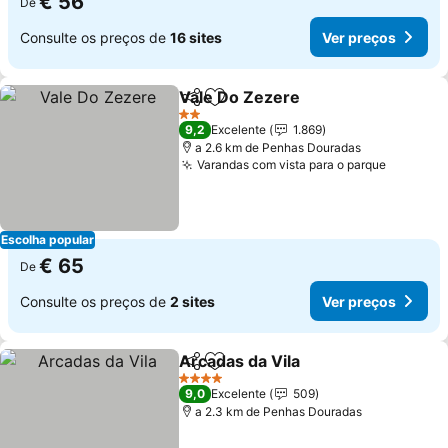
€ 56
De
Consulte os preços de
16 sites
Ver preços
Vale Do Zezere
Partilhar
Adicionar aos favoritos
Ver preços
2 Estrelas
9,2
Excelente
1.869
a 2.6 km de Penhas Douradas
Varandas com vista para o parque
Ver pre
Escolha popular
€ 65
De
Consulte os preços de
2 sites
Ver preços
Arcadas da Vila
Partilhar
Adicionar aos favoritos
Ver preços
4 Estrelas
9,0
Excelente
509
a 2.3 km de Penhas Douradas