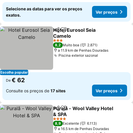
Selecione as datas para ver os preços
Ver preços
exatos.
Hotel Eurosol Seia
Partilhar
Adicionar aos favoritos
Camelo
Ver preços
3 Estrelas
8,2
Muito boa
2.871
a 11.9 km de Penhas Douradas
Piscina exterior sazonal
Ver preços
Escolha popular
€ 62
De
Consulte os preços de
17 sites
Ver preços
Puralã - Wool Valley Hotel
Partilhar
Adicionar aos favoritos
& SPA
Ver preços
4 Estrelas
8,9
Excelente
6.113
a 16.5 km de Penhas Douradas