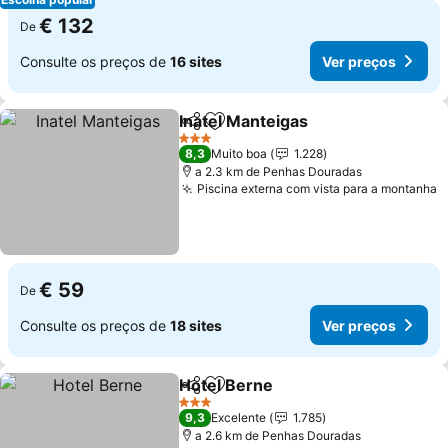
€ 132
De
Consulte os preços de
16 sites
Ver preços
Inatel Manteigas
Partilhar
Adicionar aos favoritos
Ver preço
3 Estrelas
8,3
Muito boa
1.228
a 2.3 km de Penhas Douradas
Piscina externa com vista para a montanha
V
€ 59
De
Consulte os preços de
18 sites
Ver preços
Hotel Berne
Partilhar
Adicionar aos favoritos
Ver preços
3 Estrelas
9,3
Excelente
1.785
a 2.6 km de Penhas Douradas