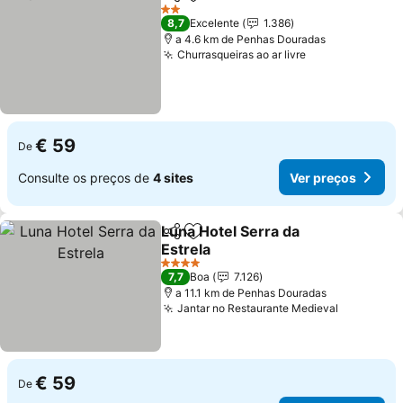
Partilhar
Adicionar aos favoritos
Ver pr
2 Estrelas
8,7
Excelente
1.386
a 4.6 km de Penhas Douradas
Churrasqueiras ao ar livre
Ver preços
€ 59
De
Consulte os preços de
4 sites
Ver preços
Luna Hotel Serra da
Partilhar
Adicionar aos favoritos
Estrela
Ver preços
4 Estrelas
7,7
Boa
7.126
a 11.1 km de Penhas Douradas
Jantar no Restaurante Medieval
Ver preç
€ 59
De