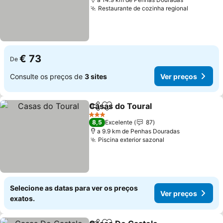
Restaurante de cozinha regional
Ver preç
€ 73
De
Consulte os preços de
3 sites
Ver preços
Casas do Toural
Partilhar
Adicionar aos favoritos
Ver preço
3 Estrelas
8,5
Excelente
87
a 9.9 km de Penhas Douradas
Piscina exterior sazonal
Ver preços
Selecione as datas para ver os preços
Ver preços
exatos.