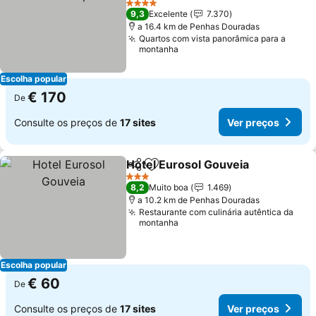
Ver preços
4 Estrelas
9,3
Excelente
7.370
a 16.4 km de Penhas Douradas
Quartos com vista panorâmica para a
montanha
Escolha popular
€ 170
De
Consulte os preços de
17 sites
Ver preços
Hotel Eurosol Gouveia
Partilhar
Adicionar aos favoritos
Ver
3 Estrelas
8,2
Muito boa
1.469
a 10.2 km de Penhas Douradas
Restaurante com culinária autêntica da
montanha
Escolha popular
€ 60
De
Consulte os preços de
17 sites
Ver preços