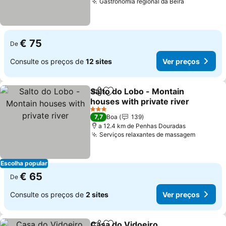
Gastronomia regional da Beira
Ver preços
€ 75
De
Consulte os preços de
12 sites
Ver preços
Salto do Lobo - Montain
Partilhar
Adicionar aos favoritos
houses with private river
Ver preços
3 Estrelas
7,7
Boa
139
a 12.4 km de Penhas Douradas
Serviços relaxantes de massagem
Ver pre
Escolha popular
€ 65
De
Consulte os preços de
2 sites
Ver preços
Casa do Vidoeiro