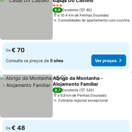
Casas Do Castelo
Partilhar
Adicionar aos favoritos
Ver preç
3 Estrelas
8,9
Excelente
80
a 10.4 km de Penhas Douradas
Comodidades do apartamento com cozinha
V
€ 70
De
Consulte os preços de
5 sites
Ver preços
Abrigo da Montanha -
Partilhar
Adicionar aos favoritos
Alojamento Familiar
Ver preços
8,7
Excelente
520
a 6.8 km de Penhas Douradas
Culinária regional excepcional
Ver preços
€ 48
De