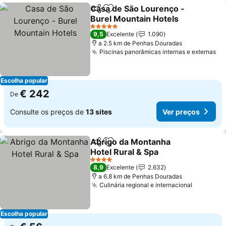
Casa de São Lourenço -
Partilhar
Adicionar aos favoritos
Burel Mountain Hotels
Ver preços
5 Estrelas
9,5
Excelente
1.090
a 2.5 km de Penhas Douradas
Piscinas panorâmicas internas e externas
Ve
Escolha popular
€ 242
De
Consulte os preços de
13 sites
Ver preços
Abrigo da Montanha
Partilhar
Adicionar aos favoritos
Hotel Rural & Spa
Ver preços
4 Estrelas
8,9
Excelente
2.632
a 6.8 km de Penhas Douradas
Culinária regional e internacional
Ver preç
Escolha popular