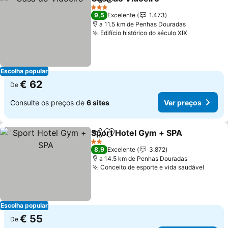
Partilhar
Adicionar aos favoritos
Ver preç
3 Estrelas
9,5
Excelente
1.473
a 11.5 km de Penhas Douradas
Edifício histórico do século XIX
Ver preço
Escolha popular
€ 62
De
Consulte os preços de
6 sites
Ver preços
Sport Hotel Gym + SPA
Partilhar
Adicionar aos favoritos
Ver
2 Estrelas
8,9
Excelente
3.872
a 14.5 km de Penhas Douradas
Conceito de esporte e vida saudável
Ver p
Escolha popular
€ 55
De