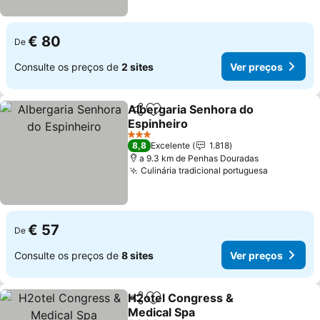
€ 80
De
Consulte os preços de
2 sites
Ver preços
Albergaria Senhora do
Partilhar
Adicionar aos favoritos
Espinheiro
Ver preços
3 Estrelas
8,8
Excelente
1.818
a 9.3 km de Penhas Douradas
Culinária tradicional portuguesa
Ver preço
€ 57
De
Consulte os preços de
8 sites
Ver preços
H2otel Congress &
Partilhar
Adicionar aos favoritos
Medical Spa