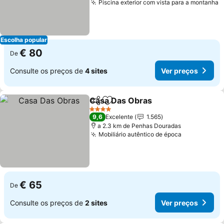
Piscina exterior com vista para a montanha
V
Escolha popular
€ 80
De
Consulte os preços de
4 sites
Ver preços
Casa Das Obras
Partilhar
Adicionar aos favoritos
Ver preço
4 Estrelas
9,6
Excelente
1.565
a 2.3 km de Penhas Douradas
Mobiliário autêntico de época
Ver preços
€ 65
De
Consulte os preços de
2 sites
Ver preços