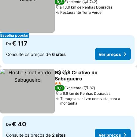
9,3
Excelente
742
a 13.9 km de Penhas Douradas
Restaurante Terra Verde
Ver preços
Escolha popular
€ 117
De
Consulte os preços de
6 sites
Ver preços
Hostel Criativo do
Partilhar
Adicionar aos favoritos
Sabugueiro
Ver preços
2 Estrelas
8,9
Excelente
87
a 6.6 km de Penhas Douradas
Terraço ao ar livre com vista para a
montanha
€ 40
De
Consulte os preços de
2 sites
Ver preços