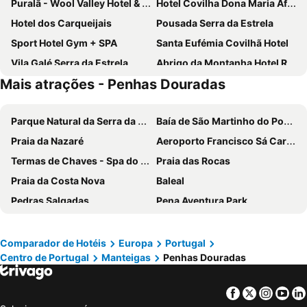
Puralã - Wool Valley Hotel & SPA
Hotel Covilha Dona Maria Affiliated by Meliá
Hotel dos Carqueijais
Pousada Serra da Estrela
Sport Hotel Gym + SPA
Santa Eufémia Covilhã Hotel
Vila Galé Serra da Estrela
Abrigo da Montanha Hotel Rural & Spa
Mais atrações - Penhas Douradas
Albergaria Senhora do Espinheiro
Hotel Eurosol Seia Camelo
Hotel Solneve
Pena D'Água Boutique Hotel & Villas
Parque Natural da Serra da Estrela
Baía de São Martinho do Porto
Hotel Eurosol Gouveia
Hotel da Vila
Praia da Nazaré
Aeroporto Francisco Sá Carneiro
Inatel Manteigas
Belmonte Sinai Hotel
Termas de Chaves - Spa do Imperador
Praia das Rocas
Casas Da Lapa, Nature & Spa Hotel
Pousada Convento Belmonte
Praia da Costa Nova
Baleal
Vale Do Zezere
Hotel Berne
Pedras Salgadas
Pena Aventura Park
Hotel Belsol
Casa Lagar Da Alagoa
Da Barra
Praia de Buarcos
INATEL Vila Ruiva Hotel
INATEL Linhares da Beira Hotel Rural
Piodão -Aldeia Histórica
Praia de Pedrogão
Casa de São Lourenço - Burel Mountain Hotels
DIGNUS HOUSE
Comparador de Hotéis
Europa
Portugal
Centro de Portugal
Manteigas
Penhas Douradas
Mariparque
Praia da Consolação
Casas do Toural
Madre de Água Hotel Rural de Charme
Praia de Vieira
Basílica de Nossa Senhora do Rosário de Fátima
Residencial Sra. da Lomba
Casa Das Obras
Facebook
Twitter
Insta
Yo
Ofir
Alto Douro Vinhateiro
Casa Estrela de Alva
Mikotania