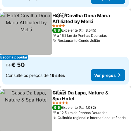
Hotel Covilha Dona Maria
Partilhar
Adicionar aos favoritos
Affiliated by Meliá
Ver preços
4 Estrelas
8,8
Excelente
8.545
a 16.1 km de Penhas Douradas
Restaurante Conde Julião
Ver preços
Escolha popular
€ 50
De
Consulte os preços de
19 sites
Ver preços
Casas Da Lapa, Nature &
Partilhar
Adicionar aos favoritos
Spa Hotel
Ver preços
5 Estrelas
9,6
Excelente
1.032
a 12.5 km de Penhas Douradas
Culinária regional e internacional refinada
Ve