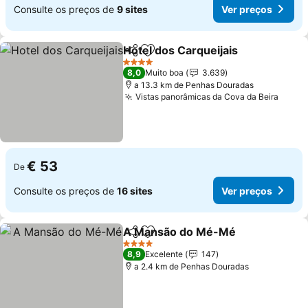
Consulte os preços de
9 sites
Ver preços
Hotel dos Carqueijais
Partilhar
Adicionar aos favoritos
Ver 
4 Estrelas
8,0
Muito boa
3.639
a 13.3 km de Penhas Douradas
Vistas panorâmicas da Cova da Beira
Ver p
€ 53
De
Consulte os preços de
16 sites
Ver preços
A Mansão do Mé-Mé
Partilhar
Adicionar aos favoritos
Ver p
4 Estrelas
8,9
Excelente
147
a 2.4 km de Penhas Douradas