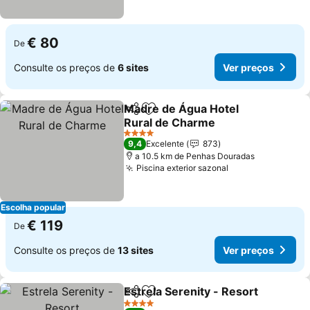
€ 80
De
Consulte os preços de
6 sites
Ver preços
Madre de Água Hotel
Partilhar
Adicionar aos favoritos
Rural de Charme
Ver preços
4 Estrelas
9,4
Excelente
873
a 10.5 km de Penhas Douradas
Piscina exterior sazonal
Ver preços
Escolha popular
€ 119
De
Consulte os preços de
13 sites
Ver preços
Estrela Serenity - Resort
Partilhar
Adicionar aos favoritos
V
4 Estrelas