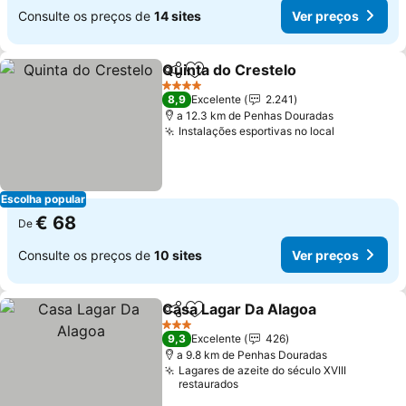
Consulte os preços de
14 sites
Ver preços
Quinta do Crestelo
Partilhar
Adicionar aos favoritos
Ver pre
4 Estrelas
8,9
Excelente
2.241
a 12.3 km de Penhas Douradas
Instalações esportivas no local
Ver preço
Escolha popular
€ 68
De
Consulte os preços de
10 sites
Ver preços
Casa Lagar Da Alagoa
Partilhar
Adicionar aos favoritos
Ver 
3 Estrelas
9,3
Excelente
426
a 9.8 km de Penhas Douradas
Lagares de azeite do século XVIII
restaurados