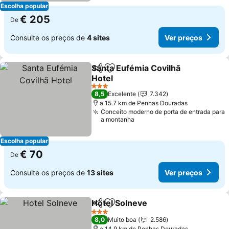
Escolha popular
€ 205
De
Consulte os preços de
4 sites
Ver preços
Santa Eufémia Covilhã
Partilhar
Adicionar aos favoritos
Hotel
Ver preços
3 Estrelas
8,5
Excelente
7.342
a 15.7 km de Penhas Douradas
Conceito moderno de porta de entrada para
a montanha
Escolha popular
€ 70
De
Consulte os preços de
13 sites
Ver preços
Hotel Solneve
Partilhar
Adicionar aos favoritos
Ver preços
3 Estrelas
8,0
Muito boa
2.586
a 14.9 km de Penhas Douradas