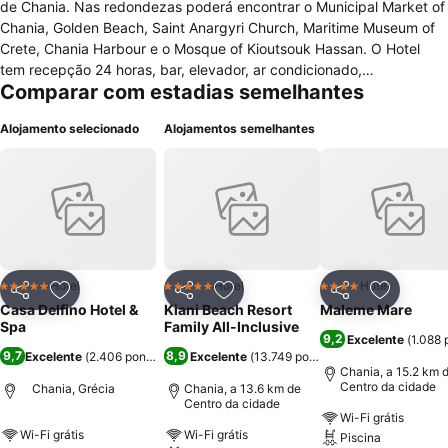
de Chania. Nas redondezas poderá encontrar o Municipal Market of
Chania, Golden Beach, Saint Anargyri Church, Maritime Museum of
Crete, Chania Harbour e o Mosque of Kioutsouk Hassan. O Hotel
tem recepção 24 horas, bar, elevador, ar condicionado,
Comparar com estadias semelhantes
aquecimento, cofre, jardim, terraço e sala de bagagem. O acesso à
internet é de cortesia do hotel. Os serviços prestados por este hotel
Alojamento selecionado
Alojamentos semelhantes
passam por lavandaria, limpeza a seco, serviço de transporte do
aeroporto, serviço de babysitting, pequeno-almoço no quarto,
aluguer de carro, balcão de turismo, serviço de bilheteira, máquina
de engraxar sapatos, fax e fotocopiadora. Como actividades de
lazer poderá encontrar um SPA e Centro de Bem-Estar, banho turco,
massagem, hidromassagem, hammam e cabeleireiro. Os 24 quartos
insonorizados estão equipados com TV de ecrã plano por satélite,
ar condicionado, secretária, cofre, área de estar com sofá-cama,
Hotel
Hotel
Hotel
5 Estrelas
5 Estrelas
4 Estrelas
Partilhar
Adicionar aos favoritos
Partilhar
Adicionar aos favoritos
Partilhar
Adicionar
telefone, rádio, serviço de despertar, mini-bar, máquina de café ou
Casa Delfino Hotel &
Kiani Beach Resort
Maleme Mare
chá, WC com chuveiro e secador de cabelo. Os quartos são para
Spa
Family All-Inclusive
9,2
Excelente
(
1.088 
não fumadores. Os animais de estimação são admitidos.
9,7
8,9
Excelente
(
2.406 pontuações
Excelente
)
(
13.749 pontuações
)
Chania, a 15.2 km 
Centro da cidade
Chania, Grécia
Chania, a 13.6 km de
Centro da cidade
Wi-Fi grátis
Wi-Fi grátis
Wi-Fi grátis
Piscina