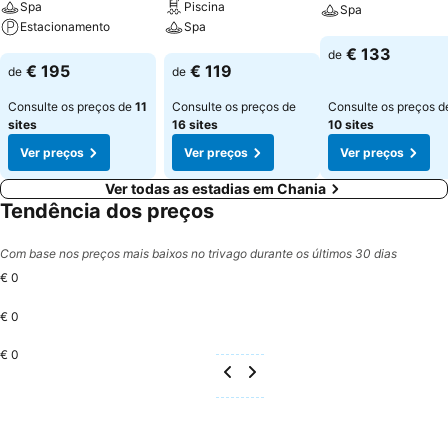
Spa
Piscina
Spa
Estacionamento
Spa
Ver preços
€ 133
de
Ver preços
Ver preços
€ 195
€ 119
de
de
Consulte os preços de
11
Consulte os preços de
Consulte os preços d
sites
16 sites
10 sites
Ver preços
Ver preços
Ver preços
Ver todas as estadias em Chania
Tendência dos preços
Com base nos preços mais baixos no trivago durante os últimos 30 dias
€ 0
€ 0
€ 0