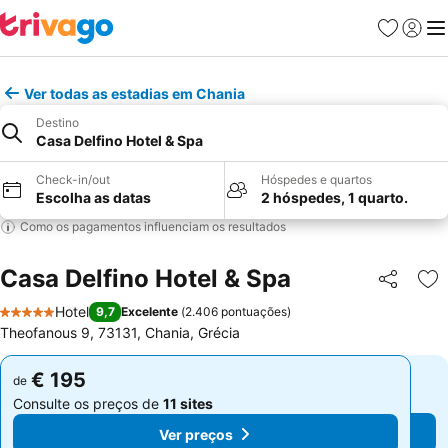
Favoritos
Iniciar
Me
Ver todas as estadias em Chania
Destino
Casa Delfino Hotel & Spa
Check-in/out
Hóspedes e quartos
Escolha as datas
2 hóspedes, 1 quarto.
Como os pagamentos influenciam os resultados
Casa Delfino Hotel & Spa
Partilhar
Ad
Hotel
9,7
Excelente
(
2.406 pontuações
)
5 Estrelas
Theofanous 9, 73131, Chania, Grécia
€ 195
€ 195
de
de
Consulte os preços de
11 sites
Consulte os preços de
11 sites
Ver preços
Ver preços