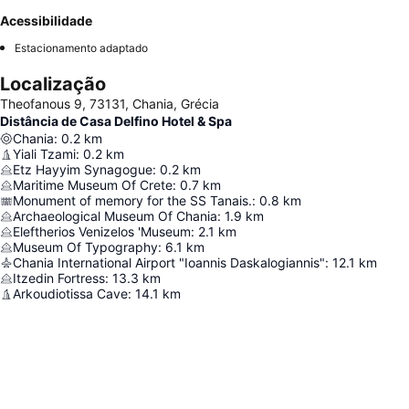
Acessibilidade
Estacionamento adaptado
Localização
Theofanous 9, 73131, Chania, Grécia
Distância de Casa Delfino Hotel & Spa
Chania
:
0.2
km
Yiali Tzami
:
0.2
km
Etz Hayyim Synagogue
:
0.2
km
Maritime Museum Of Crete
:
0.7
km
Monument of memory for the SS Tanais.
:
0.8
km
Archaeological Museum Of Chania
:
1.9
km
Eleftherios Venizelos 'Museum
:
2.1
km
Museum Of Typography
:
6.1
km
Chania International Airport "Ioannis Daskalogiannis"
:
12.1
km
Itzedin Fortress
:
13.3
km
Arkoudiotissa Cave
:
14.1
km