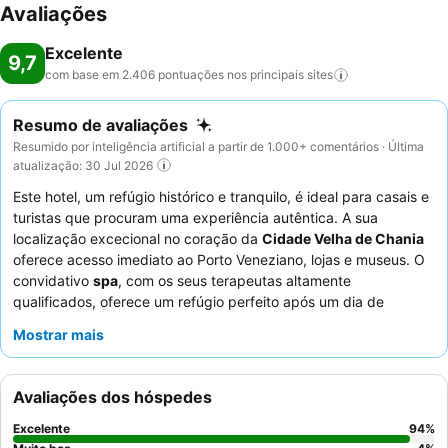
Avaliações
Excelente
9,7
com base em 2.406 pontuações nos principais
sites
Resumo de avaliações
Resumido por inteligência artificial a partir de 1.000+ comentários · Última
atualização: 30 Jul 2026
Este hotel, um refúgio histórico e tranquilo, é ideal para casais e
turistas que procuram uma experiência autêntica. A sua
localização excecional no coração da
Cidade Velha de Chania
oferece acesso imediato ao Porto Veneziano, lojas e museus. O
convidativo
spa
, com os seus terapeutas altamente
qualificados, oferece um refúgio perfeito após um dia de
exploração. Os hóspedes elogiam consistentemente o
staff
Mostrar mais
excecional e o pequeno-almoço notável, que apresenta
diversas especialidades cretenses caseiras. Para vistas
deslumbrantes sobre o porto e pores do sol incríveis, não deixe
Avaliações dos hóspedes
de visitar o
terraço no último piso
.
Excelente
94
%