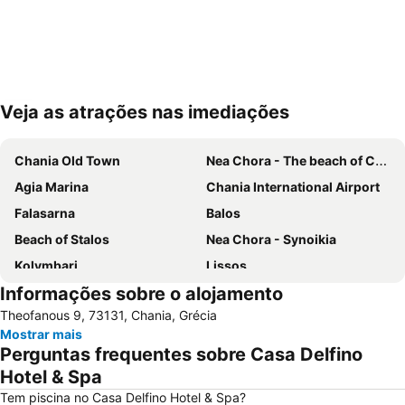
Veja as atrações nas imediações
Ampliar mapa
Chania Old Town
Nea Chora - The beach of Chania
Agia Marina
Chania International Airport
Falasarna
Balos
Beach of Stalos
Nea Chora - Synoikia
Kolymbari
Lissos
Informações sobre o alojamento
Halepa
Beach of Maleme
Theofanous 9, 73131, Chania, Grécia
Kavros
Rethymnon Τown Beach
Mostrar mais
Dikastiria
Pahiana
Perguntas frequentes sobre Casa Delfino
Almyrida
Georgioupolis
Hotel & Spa
Lake Kournas
Kissamos Port
Tem piscina no Casa Delfino Hotel & Spa?