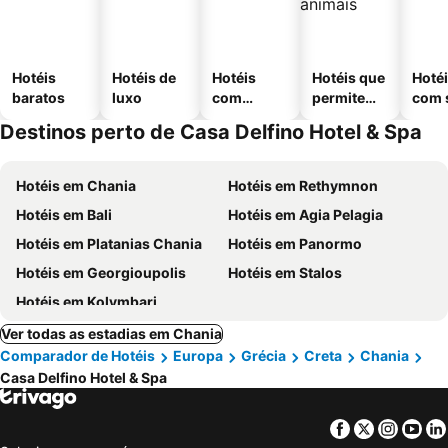
Hotéis
Hotéis de
Hotéis
Hotéis que
Hoté
baratos
luxo
com
permitem
com 
piscinas
animais
Destinos perto de Casa Delfino Hotel & Spa
Hotéis em Chania
Hotéis em Rethymnon
Hotéis em Bali
Hotéis em Agia Pelagia
Hotéis em Platanias Chania
Hotéis em Panormo
Hotéis em Georgioupolis
Hotéis em Stalos
Hotéis em Kolymbari
Ver todas as estadias em Chania
Comparador de Hotéis
Europa
Grécia
Creta
Chania
Casa Delfino Hotel & Spa
Facebook
Twitter
Insta
Yo