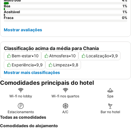
Muito boa
4
%
Boa
1
%
Aceitável
1
%
Fraca
0
%
Mostrar avaliações
Classificação acima da média para Chania
Bem-estar
•
10
Atmosfera
•
10
Localização
•
9,9
Experiência
•
9,9
Limpeza
•
9,8
Mostrar mais classificações
Comodidades principais do hotel
Wi-fi no lobby
Wi-fi nos quartos
Spa
Estacionamento
A/C
Bar no hotel
Todas as comodidades
Comodidades do alojamento