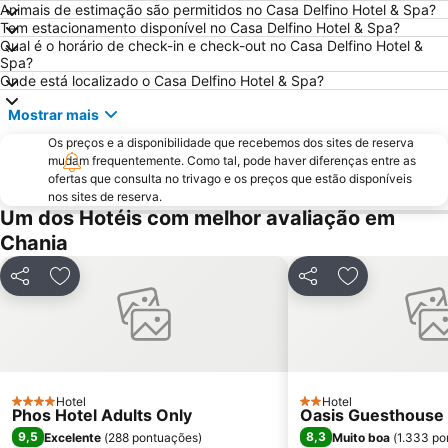
Animais de estimação são permitidos no Casa Delfino Hotel & Spa?
Agii Apostoli
Giaourtoplimmira
Tem estacionamento disponível no Casa Delfino Hotel & Spa?
Qual é o horário de check-in e check-out no Casa Delfino Hotel &
Kiani Akti
Vamos Traditional Village
Spa?
Topolia Gorge
741 00
Onde está localizado o Casa Delfino Hotel & Spa?
Mostrar mais
Os preços e a disponibilidade que recebemos dos sites de reserva
mudam frequentemente. Como tal, pode haver diferenças entre as
ofertas que consulta no trivago e os preços que estão disponíveis
nos sites de reserva.
Um dos Hotéis com melhor avaliação em
Chania
Partilhar
Adicionar aos favoritos
Partilhar
Adicionar aos
Hotel
Hotel
4 Estrelas
2 Estrelas
Phos Hotel Adults Only
Oasis Guesthouse
9,5
8,3
Excelente
(
288 pontuações
)
Muito boa
(
1.333 po