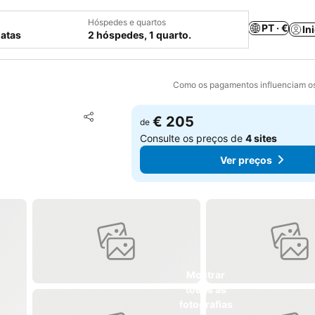
Hóspedes e quartos
PT · €
In
datas
2 hóspedes, 1 quarto.
Como os pagamentos influenciam os
Adicionar aos favoritos
€ 205
de
Partilhar
Consulte os preços de
4 sites
Ver preços