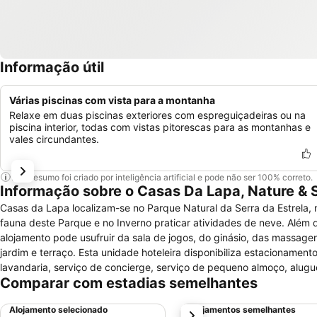
Informação útil
Várias piscinas com vista para a montanha
Relaxe em duas piscinas exteriores com espreguiçadeiras ou na
piscina interior, todas com vistas pitorescas para as montanhas e
vales circundantes.
Este resumo foi criado por inteligência artificial e pode não ser 100% correto.
Informação sobre o Casas Da Lapa, Nature & 
Casas da Lapa localizam-se no Parque Natural da Serra da Estrela, n
fauna deste Parque e no Inverno praticar atividades de neve. Além d
alojamento pode usufruir da sala de jogos, do ginásio, das massagen
jardim e terraço. Esta unidade hoteleira disponibiliza estacionamen
lavandaria, serviço de concierge, serviço de pequeno almoço, alugu
Comparar com estadias semelhantes
negócios. Os 8 quartos, todos para não fumadores, oferecem uma decoração contemporânea, dispondo de comodidades que incluem janelas
desbloqueadas, aquecimento e ar condicionado, secretária, acesso à I
Alojamento selecionado
Alojamentos semelhantes
próximo
A casa de banho está presente em todas as acomodações.