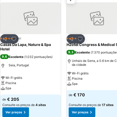
Adicionar aos favoritos
Adicionar aos favor
Hotel
Hotel
5 Estrelas
4 Estrelas
Partilhar
Partilhar
Casas Da Lapa, Nature & Spa
H2otel Congress & Medical 
Hotel
9,3
Excelente
(
7.370 pontuaçõe
9,6
Excelente
(
1.032 pontuações
)
Unhais da Serra, a 0.6 km de C
da cidade
Seia, Portugal
Wi-Fi grátis
Wi-Fi grátis
Piscina
Piscina
Spa
Spa
€ 170
de
€ 205
de
Consulte os preços de
4 sites
Consulte os preços de
17 sites
Ver preços
Ver preços