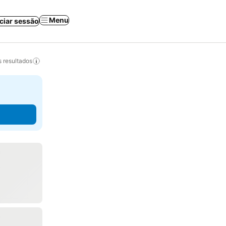
Menu
iciar sessão
 resultados