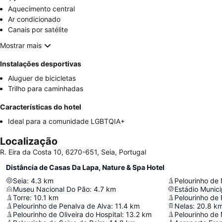
Aquecimento central
Ar condicionado
Canais por satélite
Mostrar mais
Instalações desportivas
Aluguer de bicicletas
Trilho para caminhadas
Características do hotel
Ideal para a comunidade LGBTQIA+
Localização
R. Eira da Costa 10, 6270-651, Seia, Portugal
Distância de Casas Da Lapa, Nature & Spa Hotel
Seia
:
4.3
km
Pelourinho de
Museu Nacional Do Pão
:
4.7
km
Estádio Munici
Torre
:
10.1
km
Pelourinho de 
Pelourinho de Penalva de Alva
:
11.4
km
Nelas
:
20.8
k
Pelourinho de Oliveira do Hospital
:
13.2
km
Pelourinho de