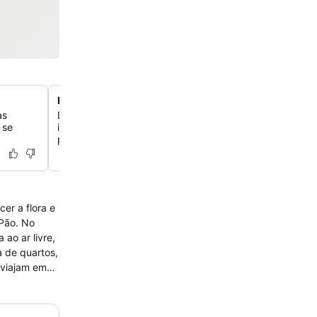
Experiência gastronómica local selecionada
as
Delicie-se com um jantar de menu fixo com cinco prato
 se
ingredientes frescos e locais, com o chef a cumpriment
pessoalmente os hóspedes.
er a flora e
 Pão. No
ao ar livre,
a de quartos,
 viajam em
 aparelhagem.