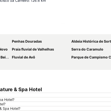
cisco Sá Carneiro
:
126.6
km
Ampliar mapa
Penhas Douradas
Aldeia Histórica de Sor
 Novo
Praia fluvial de Valhelhas
Serra do Caramulo
eira
Fluvial de Avô
Parque de Campismo Curral do Ne
ature & Spa Hotel
pa Hotel?
tel?
 & Spa Hotel?