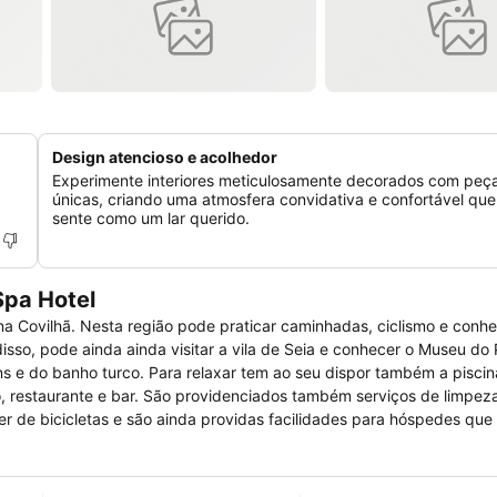
Design atencioso e acolhedor
Experimente interiores meticulosamente decorados com peç
únicas, criando uma atmosfera convidativa e confortável que
sente como um lar querido.
Spa Hotel
a Covilhã. Nesta região pode praticar caminhadas, ciclismo e conhec
isso, pode ainda ainda visitar a vila de Seia e conhecer o Museu do
s e do banho turco. Para relaxar tem ao seu dispor também a piscina 
to, restaurante e bar. São providenciados também serviços de limpez
er de bicicletas e são ainda providas facilidades para hóspedes que
nternet sem fios, cofre, televisão, telefone, rádio, leitor de DVD e