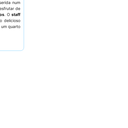
serida num
esfrutar de
os
. O
staff
o delicioso
r um quarto