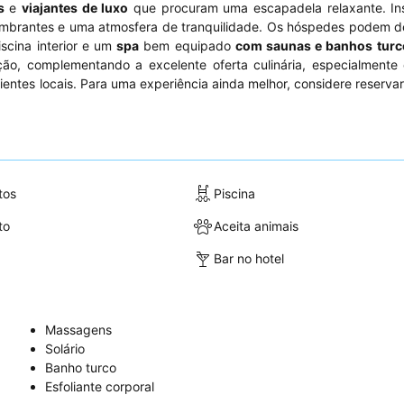
s
e
viajantes de luxo
que procuram uma escapadela relaxante. In
umbrantes e uma atmosfera de tranquilidade. Os hóspedes podem d
iscina interior e um
spa
bem equipado
com saunas e banhos turc
ão, complementando a excelente oferta culinária, especialmente 
ientes locais. Para uma experiência ainda melhor, considere reserva
tos
Piscina
to
Aceita animais
Bar no hotel
Massagens
Solário
Banho turco
Esfoliante corporal