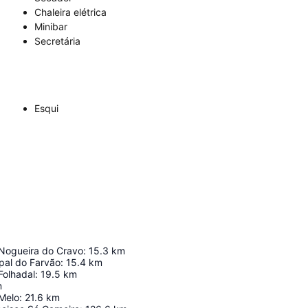
Chaleira elétrica
Minibar
Secretária
Esqui
 Nogueira do Cravo
:
15.3
km
pal do Farvão
:
15.4
km
Folhadal
:
19.5
km
m
 Melo
:
21.6
km