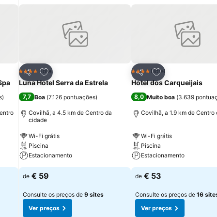
itos
Adicionar aos favoritos
Adicionar aos fav
Hotel
Hotel
4 Estrelas
4 Estrelas
Partilhar
Partilhar
Spa
Luna Hotel Serra da Estrela
Hotel dos Carqueijais
7,7
8,0
s
)
Boa
(
7.126 pontuações
)
Muito boa
(
3.639 pontua
entro
Covilhã, a 4.5 km de Centro da
Covilhã, a 1.9 km de Centro
cidade
Wi-Fi grátis
Wi-Fi grátis
Piscina
Piscina
Estacionamento
Estacionamento
€ 59
€ 53
de
de
Consulte os preços de
9 sites
Consulte os preços de
16 site
Ver preços
Ver preços