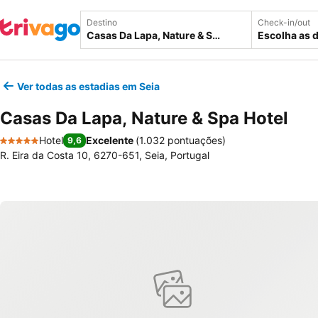
Destino
Check-in/out
Escolha as 
Ver todas as estadias em Seia
Casas Da Lapa, Nature & Spa Hotel
Hotel
Excelente
(
1.032 pontuações
)
9,6
5 Estrelas
R. Eira da Costa 10, 6270-651, Seia, Portugal