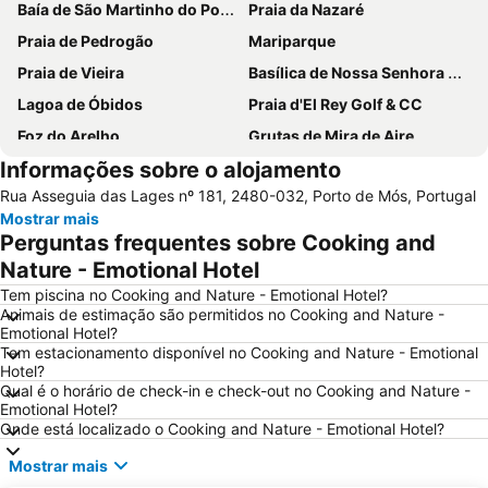
Baía de São Martinho do Porto
Praia da Nazaré
Praia de Pedrogão
Mariparque
Praia de Vieira
Basílica de Nossa Senhora do Rosário de Fátima
Lagoa de Óbidos
Praia d'El Rey Golf & CC
Foz do Arelho
Grutas de Mira de Aire
Informações sobre o alojamento
Mosteiro de Alcobaça
Buddha Eden Garden - Jardim da Paz
Rua Asseguia das Lages nº 181, 2480-032, Porto de Mós, Portugal
Praia de São Pedro de Moel
Serra do Montejunto
Mostrar mais
Salir do Porto
Castelo de Óbidos
Perguntas frequentes sobre Cooking and
Torre Pentagonal de Dornes
Paredes de Vitória
Nature - Emotional Hotel
Capela das Apariçoes
Sítio da Nazaré
Tem piscina no Cooking and Nature - Emotional Hotel?
Animais de estimação são permitidos no Cooking and Nature -
Praia d'el Rey
Estádio Municipal de Leiria
Emotional Hotel?
Tem estacionamento disponível no Cooking and Nature - Emotional
Fluvial da Aldeia do Mato
Barragem de Castelo de Bode
Hotel?
Da Foz do Arelho
Bom Sucesso
Qual é o horário de check-in e check-out no Cooking and Nature -
Emotional Hotel?
Castelo de Almourol
Estação Rodoviária de Fátima
Onde está localizado o Cooking and Nature - Emotional Hotel?
Museu da Fábrica de Cimento Maceira-Lis
Igreja Paroquial de Pataias
Mostrar mais
Praia de Pedra do Ouro
Praia Norte