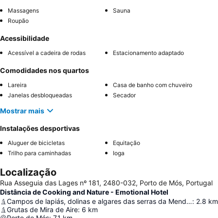
Massagens
Sauna
Roupão
Acessibilidade
Acessível a cadeira de rodas
Estacionamento adaptado
Comodidades nos quartos
Lareira
Casa de banho com chuveiro
Janelas desbloqueadas
Secador
Mostrar mais
Instalações desportivas
Aluguer de bicicletas
Equitação
Trilho para caminhadas
Ioga
Localização
Rua Asseguia das Lages nº 181, 2480-032, Porto de Mós, Portugal
Distância de Cooking and Nature - Emotional Hotel
Campos de lapiás, dolinas e algares das serras da Mendiga e S. Bento
:
2.8
km
Grutas de Mira de Aire
:
6
km
Porto de Mós
:
7.1
km