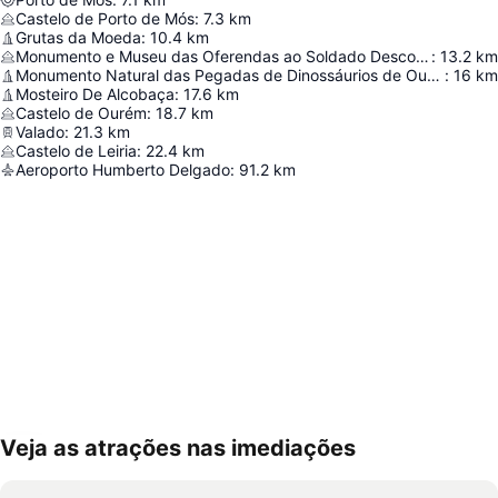
Castelo de Porto de Mós
:
7.3
km
Grutas da Moeda
:
10.4
km
Monumento e Museu das Oferendas ao Soldado Desconhecido
:
13.2
km
Monumento Natural das Pegadas de Dinossáurios de Ourém/Torres Novas
:
16
km
Mosteiro De Alcobaça
:
17.6
km
Castelo de Ourém
:
18.7
km
Valado
:
21.3
km
Castelo de Leiria
:
22.4
km
Aeroporto Humberto Delgado
:
91.2
km
Veja as atrações nas imediações
Ampliar mapa