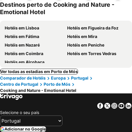
piscinas
animais
Destinos perto de Cooking and Nature -
Emotional Hotel
Hotéis em Lisboa
Hotéis em Figueira da Foz
Hotéis em Fátima
Hotéis em Mira
Hotéis em Nazaré
Hotéis em Peniche
Hotéis em Coimbra
Hotéis em Torres Vedras
Hotéis em Alcobaça
Ver todas as estadias em Porto de Mós
Comparador de Hotéis
Europa
Portugal
Centro de Portugal
Porto de Mós
Cooking and Nature - Emotional Hotel
Facebook
Twitter
Insta
Yo
Selecione o seu país
Adicionar no Google