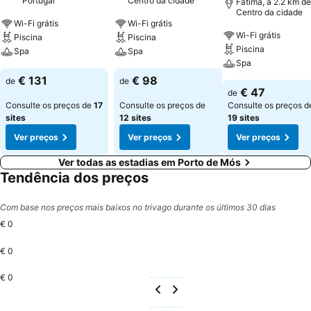
Portugal
Centro da cidade
Fátima, a 2.2 km de
Centro da cidade
Wi-Fi grátis
Wi-Fi grátis
Wi-Fi grátis
Piscina
Piscina
Piscina
Spa
Spa
Spa
€ 131
€ 98
de
de
€ 47
de
Consulte os preços de
17
Consulte os preços de
Consulte os preços d
sites
12 sites
19 sites
Ver preços
Ver preços
Ver preços
Ver todas as estadias em Porto de Mós
Tendência dos preços
Com base nos preços mais baixos no trivago durante os últimos 30 dias
€ 0
€ 0
€ 0