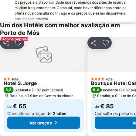
Os preços e a disponibilidade que recebemos dos sites de reserva
Praia do Bom Sucesso
Quinta Pedagógica do Cuco
mudam frequentemente. Como tal, pode haver diferenças entre as
ofertas que consulta no trivago e os preços que estão disponíveis
Parque Vale do Ribeiro de São Pedro de Moel
Estação de Caminhos de Ferro do Entroncamento
nos sites de reserva.
Um dos Hotéis com melhor avaliação em
Praça de Touros de Almeirim
Mosteiro da Batalha
Porto de Mós
Estação comboios de Leiria
Monumento ao Peregrino em Fátima
Escolha popular
Praia do Salgado
Estação de Caminhos de Ferro de Santarém
Partilhar
Adicionar aos favoritos
Partilhar
Adicionar aos
Complexo Municipal de Piscinas de Leiria
Pia do Urso
Pelourinho de Alfeizerão
Praia de Vale Furado
Complexo Desportivo Municipal de Tomar
Olhos d'Água de Olho Marinho
Paisagem Protegida da Serra de Montejunto
Lagoa da Ervideira
Hotel
Hotel
2 Estrelas
4 Estrelas
Hotel S. Jorge
Boutique Hotel Cas
8,8
9,4
Excelente
(
1.187 pontuações
)
Excelente
(
2.057 po
Batalha, a 1.9 km de Centro da cidade
Batalha, a 0.1 km de C
€ 65
€ 85
de
de
Consulte os preços de
2 sites
Consulte os preços 
Ver preços
V