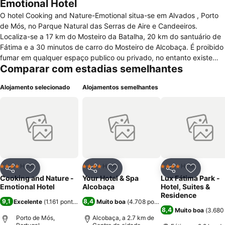
Emotional Hotel
O hotel Cooking and Nature-Emotional situa-se em Alvados , Porto
de Mós, no Parque Natural das Serras de Aire e Candeeiros.
Localiza-se a 17 km do Mosteiro da Batalha, 20 km do santuário de
Fátima e a 30 minutos de carro do Mosteiro de Alcobaça. É proibido
fumar em qualquer espaço publico ou privado, no entanto existe
Comparar com estadias semelhantes
uma área especifica para fumar. O hotel possui elevador,
aquecimento, quarto antialérgico, ar condicionado, sala para
Alojamento selecionado
Alojamentos semelhantes
bagagem, serviço de quartos, lavandaria, fax/fotocopiadora,
multibanco no local, serviço de transporte de/para o aeroporto com
custo adicional, estacionamento gratuito e púublico, wi-fi gratuito e
disponível em todo o hotel e no exterior jardim e piscina. Os clientes
podem usufruir de massagens, banho vapor/turco, piscina interiror,
bicicletas e podem também praticar equitação. O hotel possui
também um bar e um restaurante. Os quartos dispõem de uma casa
de banho privada, roupões de banho , acesso wi-fi e têm uma boa
Hotel
Hotel
Hotel
4 Estrelas
4 Estrelas
4 Estrelas
Partilhar
Adicionar aos favoritos
Partilhar
Adicionar aos favoritos
Partilhar
Adicionar
vista para a paisagem. O check-in deve ser feito a partir das
Cooking and Nature -
Your Hotel & Spa
Lux Fátima Park -
15horas e o check-out até às 12 horas.
Emotional Hotel
Alcobaça
Hotel, Suites &
Residence
9,1
8,4
Excelente
(
1.161 pontuações
)
Muito boa
(
4.708 pontuações
)
8,4
Muito boa
(
3.680
Porto de Mós,
Alcobaça, a 2.7 km de