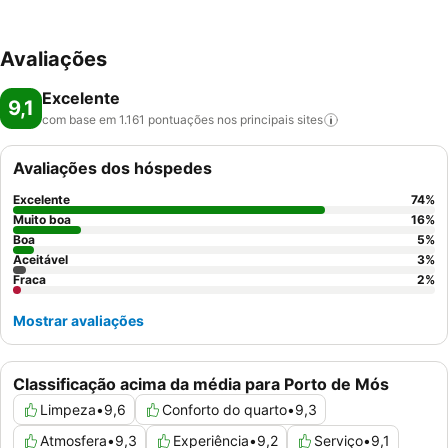
Avaliações
Excelente
9,1
com base em 1.161 pontuações nos principais
sites
Avaliações dos hóspedes
Excelente
74
%
Muito boa
16
%
Boa
5
%
Aceitável
3
%
Fraca
2
%
Mostrar avaliações
Classificação acima da média para Porto de Mós
Limpeza
•
9,6
Conforto do quarto
•
9,3
Atmosfera
•
9,3
Experiência
•
9,2
Serviço
•
9,1