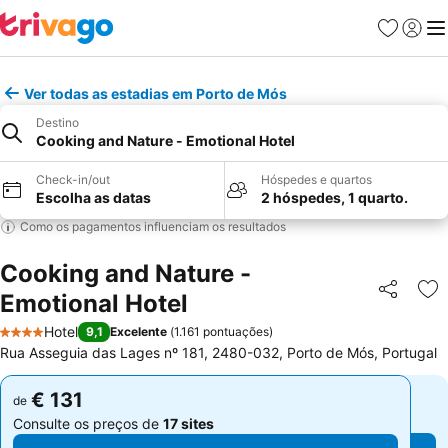
Favoritos
Iniciar
Me
Ver todas as estadias em Porto de Mós
Destino
Cooking and Nature - Emotional Hotel
Check-in/out
Hóspedes e quartos
Escolha as datas
2 hóspedes, 1 quarto.
Como os pagamentos influenciam os resultados
Cooking and Nature -
Emotional Hotel
Partilhar
Ad
Hotel
9,1
Excelente
(
1.161 pontuações
)
4 Estrelas
Rua Asseguia das Lages nº 181, 2480-032, Porto de Mós, Portugal
€ 131
€ 131
de
de
Consulte os preços de
17 sites
Consulte os preços de
17 sites