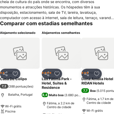
cheia de cultura do país onde se encontra, com diversos
monumentos e atracções históricas. Os hóspedes têm à sua
disposição, estacionamento, sala de TV, lareira, lavalouça,
computador com acesso à internet, sala de leitura, terraço, varanda,
Comparar com estadias semelhantes
jardim / parque e ainda é possível aceder à internet via wifi (no
lobby). Existem diversas actividades de lazer na estrutura deste
Alojamento selecionado
Alojamentos semelhantes
hotel, como piscina exterior e jardim infantil, já nas proximidades
existem outras actividades como trilhas. Casa do Colipo encontra-
se preparado para receber pessoas com deficiência física e animais
de estimação são permitidos. Os quartos deste alojamento
encontram-se devidamente equipados com aquecedor, televisão
por satélite, aparelhagem, kitchenet, frigorífico, leitor de DVD, mesa
de escritório, microondas, máquina de café e rádio. Dispõem ainda
de uma casa de banho privada com banheira / duche.
Hotel
Hotel
Hotel
2 Estrelas
4 Estrelas
3 Estrelas
Partilhar
Adicionar aos favoritos
Partilhar
Adicionar aos favoritos
Partilhar
Adicionar
Casa Do Colipo
Lux Fátima Park -
Dona Amélia Hotel
Hotel, Suites &
RIDAN Hotels
7,2
(
388 pontuações
)
Residence
7,7
Boa
(
5.015 pont
Batalha, Portugal
8,4
Muito boa
(
3.680 pontuações
)
Fátima, a 1.7 km de
Centro da cidade
Fátima, a 2.2 km de
Wi-Fi grátis
Centro da cidade
Wi-Fi grátis
Piscina