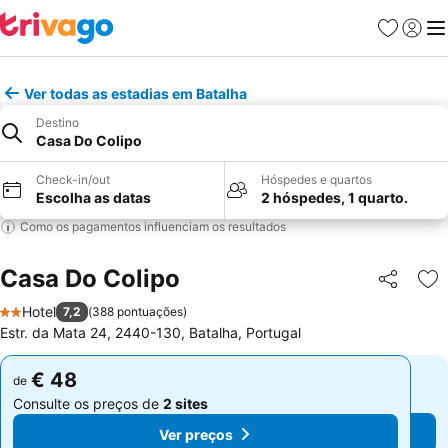
Favoritos
Iniciar
Me
Ver todas as estadias em Batalha
Destino
Casa Do Colipo
Check-in/out
Hóspedes e quartos
Escolha as datas
2 hóspedes, 1 quarto.
Como os pagamentos influenciam os resultados
Casa Do Colipo
Partilhar
Ad
Hotel
7,2
(
388 pontuações
)
2 Estrelas
Estr. da Mata 24, 2440-130, Batalha, Portugal
€ 48
€ 48
de
de
Consulte os preços de
2 sites
Consulte os preços de
2 sites
Ver preços
Ver preços