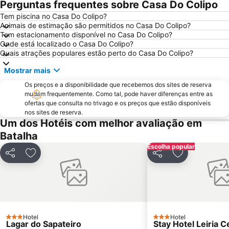
Perguntas frequentes sobre Casa Do Colipo
Sítio da Nazaré
Praia d'el Rey
Tem piscina no Casa Do Colipo?
Animais de estimação são permitidos no Casa Do Colipo?
Estádio Municipal de Leiria
Fluvial da Aldeia do Mato
Tem estacionamento disponível no Casa Do Colipo?
Barragem de Castelo de Bode
Da Foz do Arelho
Onde está localizado o Casa Do Colipo?
Quais atrações populares estão perto do Casa Do Colipo?
Bom Sucesso
Osso da Baleia
Mostrar mais
Castelo de Almourol
Estação Rodoviária de Fátima
Os preços e a disponibilidade que recebemos dos sites de reserva
Museu da Fábrica de Cimento Maceira-Lis
Praia da Costa de Lavos
mudam frequentemente. Como tal, pode haver diferenças entre as
Igreja Paroquial de Pataias
Praia de Pedra do Ouro
ofertas que consulta no trivago e os preços que estão disponíveis
nos sites de reserva.
Praia Norte
Praia do Bom Sucesso
Um dos Hotéis com melhor avaliação em
Quinta Pedagógica do Cuco
Praia da Leirosa
Batalha
Parque Vale do Ribeiro de São Pedro de Moel
Estação de Caminhos de Ferro do Entroncamento
Escolha popular
Partilhar
Adicionar aos favoritos
Partilhar
Adicionar aos
Mosteiro da Batalha
Estação comboios de Leiria
Monumento ao Peregrino em Fátima
Praia do Salgado
Estação de Caminhos de Ferro de Santarém
Complexo Municipal de Piscinas de Leiria
Pia do Urso
Praia de Vale Furado
Hotel
Hotel
3 Estrelas
Pelourinho de Alfeizerão
Complexo Desportivo Municipal de Tomar
3 Estrelas
Lagar do Sapateiro
Stay Hotel Leiria C