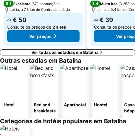
9,1
8,4
Excelente
(
671 pontuações
)
Muito boa
(
3.253 po
Lagoa da Ervideira
Portas do Sol e o Núcleo Alcáçova
Leiria, a 7.3 km de Centro da cidade
Leiria, a 0.4 km de Ce
Forno Medieval de Avelar
Estação Ferroviária de Caldas da Rainha
€ 50
€ 39
de
de
Consulte os preços de
2 sites
Consulte os preços 
Ver preços
Ver preç
Ver todas as estadias em Batalha
Outras estadias em Batalha
Hotel
Bed and
Aparthotel
Hostel
Casa
breakfasts
hósp
Categorias de hotéis populares em Batalha