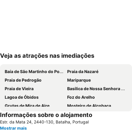
Veja as atrações nas imediações
Ampliar mapa
Baía de São Martinho do Porto
Praia da Nazaré
Praia de Pedrogão
Mariparque
Praia de Vieira
Basílica de Nossa Senhora do Rosário de Fátima
Lagoa de Óbidos
Foz do Arelho
Grutas de Mira de Aire
Mosteiro de Alcobaça
Informações sobre o alojamento
Praia de São Pedro de Moel
Salir do Porto
Estr. da Mata 24, 2440-130, Batalha, Portugal
Castelo de Óbidos
Torre Pentagonal de Dornes
Mostrar mais
Paredes de Vitória
Capela das Apariçoes