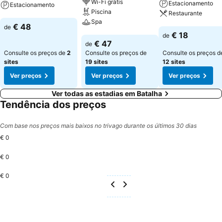
Wi-Fi grátis
Estacionamento
Estacionamento
Piscina
Restaurante
Spa
Ver preços
€ 48
de
Ver preços
€ 18
de
Ver preços
€ 47
de
Consulte os preços de
2
Consulte os preços de
Consulte os preços d
sites
19 sites
12 sites
Ver preços
Ver preços
Ver preços
Ver todas as estadias em Batalha
Tendência dos preços
Com base nos preços mais baixos no trivago durante os últimos 30 dias
€ 0
€ 0
€ 0