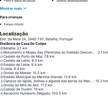
Ferro e tábua de passar
Janelas desbloqueadas
Mostrar mais
Para crianças
Parque infantil
Localização
Estr. da Mata 24, 2440-130, Batalha, Portugal
Distância de Casa Do Colipo
Batalha
:
2.1
km
Monumento e Museu das Oferendas ao Soldado Desconhecido
:
2.1
km
Castelo de Porto de Mós
:
7.8
km
Castelo de Leiria
:
8.3
km
Estádio de Leiria
:
8.4
km
Leiria
:
9.4
km
Grutas da Moeda
:
10.5
km
Estádio Municipal da Marinha Grande
:
12.6
km
Campos de lapiás, dolinas e algares das serras da Mendiga e S. Bento
:
15.2
km
Grutas de Mira de Aire
:
17.3
km
Castelo de Ourém
:
19
km
Aeroporto Humberto Delgado
:
103.5
km