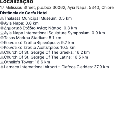
Localização
17 Melissiou Street, p.o.box.30062, Ayia Napa, 5340, Chipre
Distância de Corfu Hotel
Thalassa Municipal Museum
:
0.5
km
Ayia Napa
:
0.8
km
Δημοτικό Στάδιο Αγίας Νάπας
:
0.8
km
Ayia Napa International Sculpture Symposium
:
0.9
km
Tasos Markou Stadium
:
5.1
km
Κοινοτικό Στάδιο Φρενάρους
:
9.7
km
Κοινοτικό Στάδιο Λιοπετρίου
:
10.5
km
Church Of St. George Of The Greeks
:
16.2
km
Church Of St. George Of The Latins
:
16.5
km
Othello's Tower
:
16.6
km
Larnaca International Airport – Glafcos Clerides
:
37.9
km