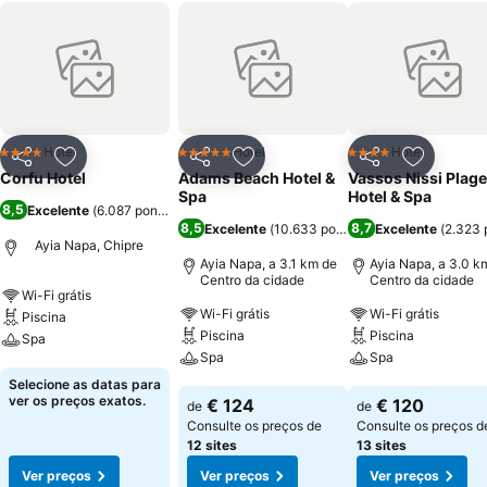
Hotel
Hotel
Hotel
4 Estrelas
5 Estrelas
4 Estrelas
Partilhar
Adicionar aos favoritos
Partilhar
Adicionar aos favoritos
Partilhar
Adicionar
Corfu Hotel
Adams Beach Hotel &
Vassos Nissi Plage
Spa
Hotel & Spa
8,5
Excelente
(
6.087 pontuações
)
8,5
8,7
Excelente
(
10.633 pontuações
Excelente
)
(
2.323 
Ayia Napa, Chipre
Ayia Napa, a 3.1 km de
Ayia Napa, a 3.0 k
Centro da cidade
Centro da cidade
Wi-Fi grátis
Wi-Fi grátis
Wi-Fi grátis
Piscina
Piscina
Piscina
Spa
Spa
Spa
Ver preços
Selecione as datas para
Ver preços
Ver preços
ver os preços exatos.
€ 124
€ 120
de
de
Consulte os preços de
Consulte os preços d
12 sites
13 sites
Ver preços
Ver preços
Ver preços