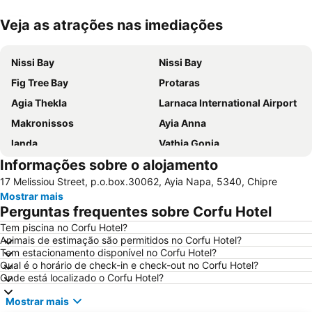
Veja as atrações nas imediações
Ampliar mapa
Nissi Bay
Nissi Bay
Fig Tree Bay
Protaras
Agia Thekla
Larnaca International Airport
Makronissos
Ayia Anna
landa
Vathia Gonia
Informações sobre o alojamento
Konnos Bay
Pernera P
17 Melissiou Street, p.o.box.30062, Ayia Napa, 5340, Chipre
Ercan International Airport
Mostrar mais
Perguntas frequentes sobre Corfu Hotel
Tem piscina no Corfu Hotel?
Animais de estimação são permitidos no Corfu Hotel?
Tem estacionamento disponível no Corfu Hotel?
Qual é o horário de check-in e check-out no Corfu Hotel?
Onde está localizado o Corfu Hotel?
Mostrar mais