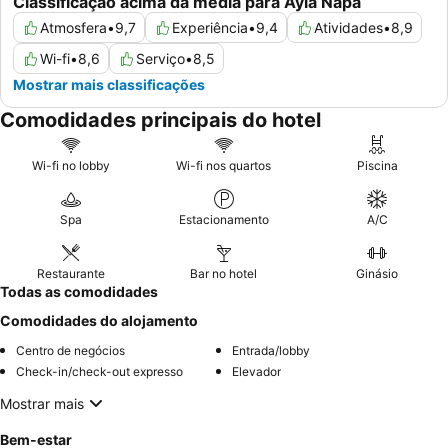
Classificação acima da média para Ayia Napa
Atmosfera
•
9,7
Experiência
•
9,4
Atividades
•
8,9
Wi-fi
•
8,6
Serviço
•
8,5
Mostrar mais classificações
Comodidades principais do hotel
Wi-fi no lobby
Wi-fi nos quartos
Piscina
Spa
Estacionamento
A/C
Restaurante
Bar no hotel
Ginásio
Todas as comodidades
Comodidades do alojamento
Centro de negócios
Entrada/lobby
Check-in/check-out expresso
Elevador
Mostrar mais
Bem-estar