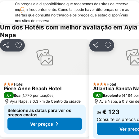
Os preços e a disponibilidade que recebemos dos sites de reserva
mudam frequentemente. Como tal, pode haver diferenças entre as
ofertas que consulta no trivago e os preços que estão disponíveis
nos sites de reserva.
Um dos Hotéis com melhor avaliação em Ayia
Napa
Partilhar
Adicionar aos favoritos
Partilhar
Adicionar aos
Hotel
Hotel
3 Estrelas
4 Estrelas
Piere Anne Beach Hotel
Atlantica Sancta N
7,7
9,1
Boa
(
1.770 pontuações
)
Excelente
(
4.184 po
Ayia Napa, a 0.3 km de Centro da cidade
Ayia Napa, a 0.3 km d
Selecione as datas para ver os
€ 123
de
preços exatos.
Consulte os preços 
Ver preços
Ver preç