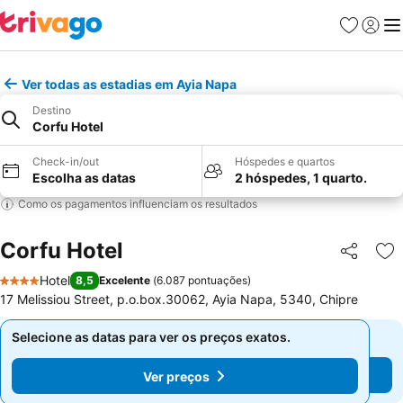
Favoritos
Iniciar
Me
Ver todas as estadias em Ayia Napa
Destino
Corfu Hotel
Check-in/out
Hóspedes e quartos
Escolha as datas
2 hóspedes, 1 quarto.
Como os pagamentos influenciam os resultados
Corfu Hotel
Partilhar
Ad
Hotel
8,5
Excelente
(
6.087 pontuações
)
4 Estrelas
17 Melissiou Street, p.o.box.30062, Ayia Napa, 5340, Chipre
Selecione as datas para ver os preços exatos.
Selecione as datas para ver os preços exatos.
Ver preços
Ver preços