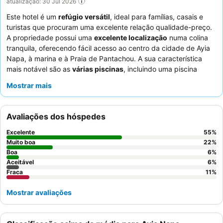
atualização: 30 Jul 2026
Este hotel é um
refúgio versátil
, ideal para famílias, casais e
turistas que procuram uma excelente relação qualidade-preço.
A propriedade possui uma
excelente localização
numa colina
tranquila, oferecendo fácil acesso ao centro da cidade de Ayia
Napa, à marina e à Praia de Pantachou. A sua característica
mais notável são as
várias piscinas
, incluindo uma piscina
infantil dedicada com escorrega, inseridas em belas áreas
Mostrar mais
exteriores com flores cor-de-rosa e palmeiras. Os hóspedes
elogiam consistentemente a
excecional simpatia da equipa do
hotel
e o farto e delicioso buffet de pequeno-almoço. Para a
Avaliações dos hóspedes
melhor experiência, considere pedir um quarto num andar
superior para potencialmente ter melhores vistas e uma estadia
Excelente
55
%
mais tranquila.
Muito boa
22
%
Boa
6
%
Aceitável
6
%
Fraca
11
%
Mostrar avaliações