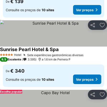
€ 139
De
Consulte os preços de
10 sites
Ver preços
Partilhar
Ad
Sunrise Pearl Hotel & Spa
Hotel
Sete experiências gastronômicas diversas
5 Estrelas
9,5
Excelente
3.595
a 1.6 km de Pernera P
€ 340
De
Consulte os preços de
10 sites
Ver preços
Escolha popular
Partilhar
Ad