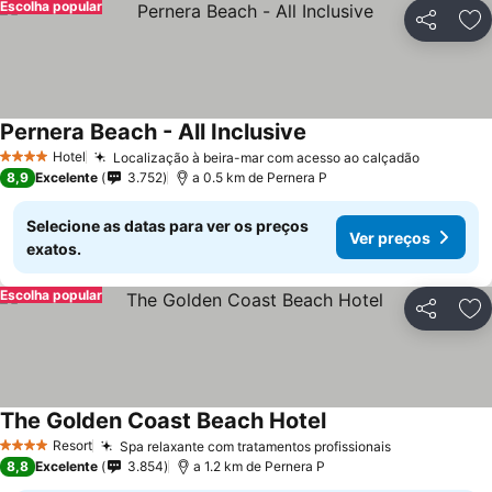
Escolha popular
Partilhar
Ad
Pernera Beach - All Inclusive
Hotel
Localização à beira-mar com acesso ao calçadão
4 Estrelas
8,9
Excelente
3.752
a 0.5 km de Pernera P
Selecione as datas para ver os preços
Ver preços
exatos.
Escolha popular
Partilhar
Ad
The Golden Coast Beach Hotel
Resort
Spa relaxante com tratamentos profissionais
4 Estrelas
8,8
Excelente
3.854
a 1.2 km de Pernera P