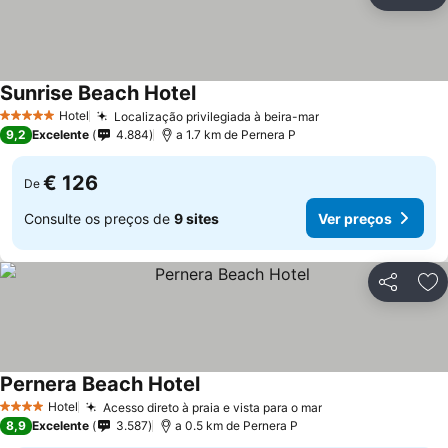
Partilhar
Ad
Sunrise Beach Hotel
Hotel
Localização privilegiada à beira-mar
5 Estrelas
9,2
Excelente
4.884
a 1.7 km de Pernera P
€ 126
De
Consulte os preços de
9 sites
Ver preços
Partilhar
Ad
Pernera Beach Hotel
Hotel
Acesso direto à praia e vista para o mar
4 Estrelas
8,9
Excelente
3.587
a 0.5 km de Pernera P