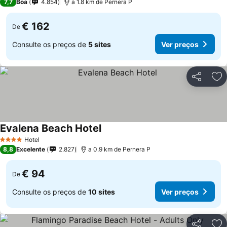
7,7
Boa
4.854
a 1.8 km de Pernera P
€ 162
De
Consulte os preços de
5 sites
Ver preços
Partilhar
Ad
Evalena Beach Hotel
Hotel
4 Estrelas
8,8
Excelente
2.827
a 0.9 km de Pernera P
€ 94
De
Consulte os preços de
10 sites
Ver preços