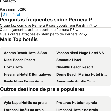
Contacto
Paralimni
,
5286
,
|
Site oficial
Perguntas frequentes sobre Pernera P
O que faz com que Pernera P seja popular em Paralimni?
Que alojamentos existem perto de Pernera P?
Quais outras atrações existem perto de Pernera P?
Mais Top hotéis
Adams Beach Hotel & Spa
Vassos Nissi Plage Hotel & Spa
Nissi Beach Resort
Stamatia Hotel
Corfu Hotel
NissiBlu Beach Resort
Nissiana Hotel & Bungalows
Dome Beach Marina Hotel & Resort
Pavlo Napa Beach Hotel
Amarande Adults Only
Outros destinos de praia populares
Anastasia Waterpark Beach Resort
Bohemian Gardens Hotel
Anmaria Beach Hotel
Nicholas Color Hotel
Ayia Napa Hotéis na praia
Protaras Hotéis na praia
Constantinos The Great Beach Hotel
Papouis Protaras Hotel
Larnaca Hotéis na praia
Limassol Hotéis na praia
Nelia Beach Hotel & Spa
Napa Mermaid Hotel & Suites