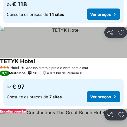
€ 118
De
Consulte os preços de
14 sites
Ver preços
Partilhar
Ad
TETYK Hotel
Hotel
Acesso direto à praia e vista para o mar
3 Estrelas
8,2
Muito boa
905
a 0.3 km de Pernera P
€ 97
De
Consulte os preços de
7 sites
Ver preços
Escolha popular
Partilhar
Ad