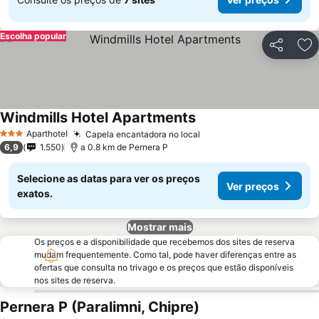
Escolha popular
Partilhar
Ad
Windmills Hotel Apartments
Aparthotel
Capela encantadora no local
3 Estrelas
6,9
1.550
a 0.8 km de Pernera P
Selecione as datas para ver os preços
Ver preços
exatos.
Mostrar mais
Os preços e a disponibilidade que recebemos dos sites de reserva
mudam frequentemente. Como tal, pode haver diferenças entre as
ofertas que consulta no trivago e os preços que estão disponíveis
nos sites de reserva.
Pernera P (Paralimni, Chipre)