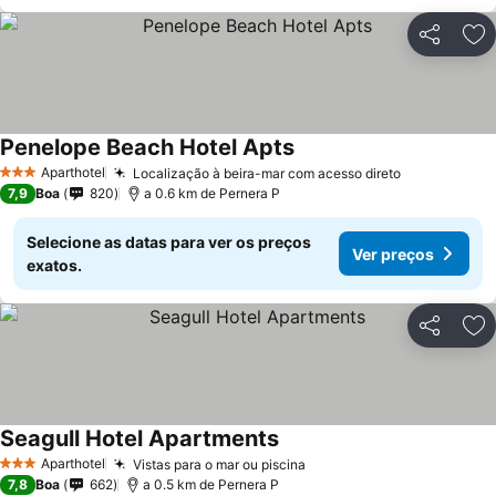
Partilhar
Ad
Penelope Beach Hotel Apts
Aparthotel
Localização à beira-mar com acesso direto
3 Estrelas
7,9
Boa
820
a 0.6 km de Pernera P
Selecione as datas para ver os preços
Ver preços
exatos.
Partilhar
Ad
Seagull Hotel Apartments
Aparthotel
Vistas para o mar ou piscina
3 Estrelas
7,8
Boa
662
a 0.5 km de Pernera P