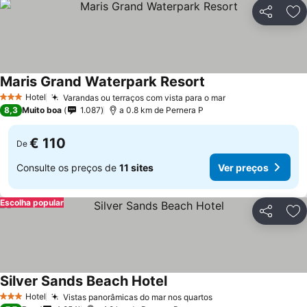
Partilhar
Ad
Maris Grand Waterpark Resort
Hotel
Varandas ou terraços com vista para o mar
3 Estrelas
8,3
Muito boa
1.087
a 0.8 km de Pernera P
€ 110
De
Consulte os preços de
11 sites
Ver preços
Escolha popular
Partilhar
Ad
Silver Sands Beach Hotel
Hotel
Vistas panorâmicas do mar nos quartos
3 Estrelas