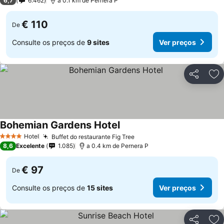
6,7
6.462
a 0.1 km de Pernera P
€ 110
De
Consulte os preços de
9 sites
Ver preços
Partilhar
Ad
Bohemian Gardens Hotel
Hotel
Buffet do restaurante Fig Tree
4 Estrelas
8,6
Excelente
1.085
a 0.4 km de Pernera P
€ 97
De
Consulte os preços de
15 sites
Ver preços