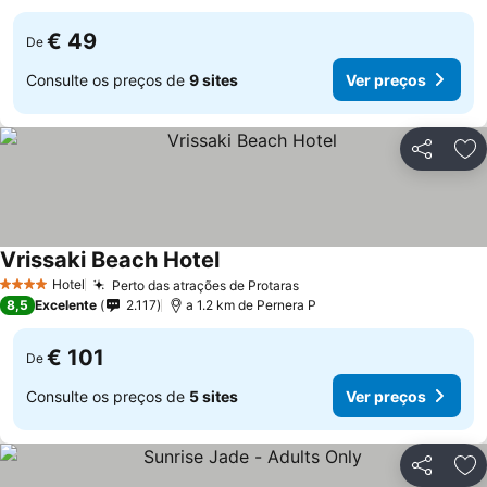
€ 49
De
Consulte os preços de
9 sites
Ver preços
Partilhar
Ad
Vrissaki Beach Hotel
Hotel
Perto das atrações de Protaras
4 Estrelas
8,5
Excelente
2.117
a 1.2 km de Pernera P
€ 101
De
Consulte os preços de
5 sites
Ver preços
Partilhar
Ad