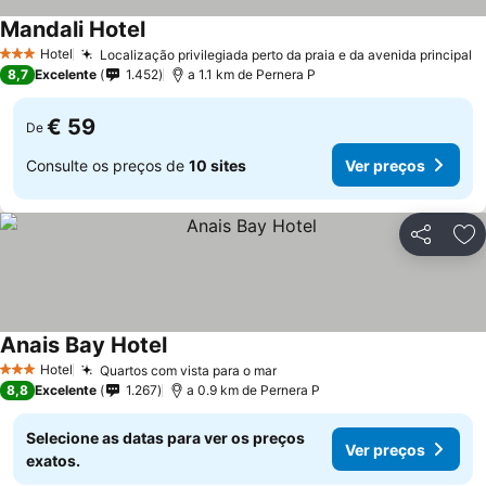
Mandali Hotel
Hotel
Localização privilegiada perto da praia e da avenida principal
3 Estrelas
8,7
Excelente
1.452
a 1.1 km de Pernera P
€ 59
De
Consulte os preços de
10 sites
Ver preços
Partilhar
Ad
Anais Bay Hotel
Hotel
Quartos com vista para o mar
3 Estrelas
8,8
Excelente
1.267
a 0.9 km de Pernera P
Selecione as datas para ver os preços
Ver preços
exatos.