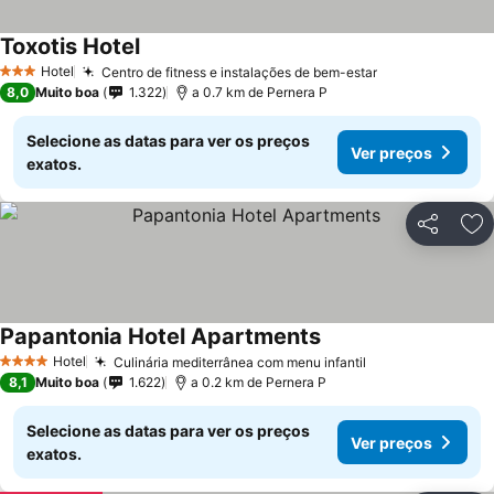
Toxotis Hotel
Hotel
Centro de fitness e instalações de bem-estar
3 Estrelas
8,0
Muito boa
1.322
a 0.7 km de Pernera P
Selecione as datas para ver os preços
Ver preços
exatos.
Partilhar
Ad
Papantonia Hotel Apartments
Hotel
Culinária mediterrânea com menu infantil
4 Estrelas
8,1
Muito boa
1.622
a 0.2 km de Pernera P
Selecione as datas para ver os preços
Ver preços
exatos.