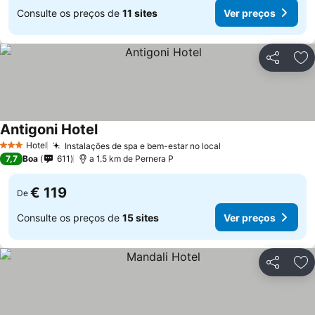
Consulte os preços de
11 sites
Ver preços
Partilhar
Ad
Antigoni Hotel
Hotel
Instalações de spa e bem-estar no local
3 Estrelas
7,7
Boa
611
a 1.5 km de Pernera P
€ 119
De
Consulte os preços de
15 sites
Ver preços
Partilhar
Ad