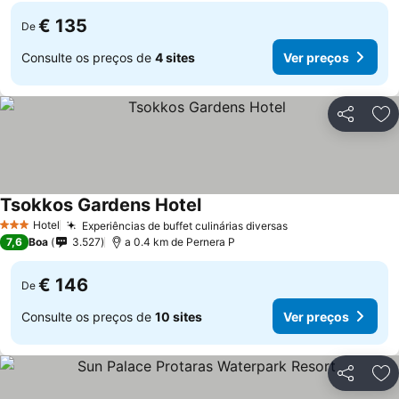
€ 135
De
Consulte os preços de
4 sites
Ver preços
Partilhar
Ad
Tsokkos Gardens Hotel
Hotel
Experiências de buffet culinárias diversas
3 Estrelas
7,6
Boa
3.527
a 0.4 km de Pernera P
€ 146
De
Consulte os preços de
10 sites
Ver preços
Partilhar
Ad