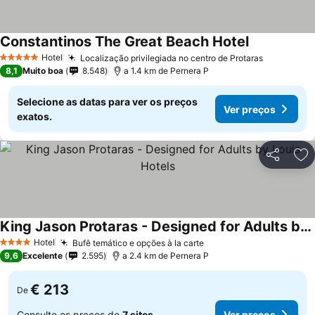
Constantinos The Great Beach Hotel
Hotel
Localização privilegiada no centro de Protaras
5 Estrelas
8,1
Muito boa
8.548
a 1.4 km de Pernera P
Selecione as datas para ver os preços
Ver preços
exatos.
Partilhar
Ad
King Jason Protaras - Designed for Adults by Louis Hotels
Hotel
Bufê temático e opções à la carte
4 Estrelas
9,6
Excelente
2.595
a 2.4 km de Pernera P
€ 213
De
Consulte os preços de
7 sites
Ver preços