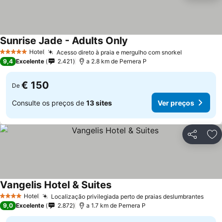
Sunrise Jade - Adults Only
Hotel
Acesso direto à praia e mergulho com snorkel
5 Estrelas
9,4
Excelente
2.421
a 2.8 km de Pernera P
€ 150
De
Consulte os preços de
13 sites
Ver preços
Partilhar
Ad
Vangelis Hotel & Suites
Hotel
Localização privilegiada perto de praias deslumbrantes
4 Estrelas
9,0
Excelente
2.872
a 1.7 km de Pernera P