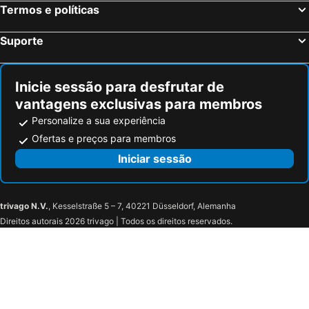
Termos e políticas
Fedrania Gardens Hotel
Capo Bay Hotel
Marlita Beach Hotel Apartments
TETYK Hotel
Suporte
At Herbal Boutique Hotel & Spa
Tsokkos Gardens Hotel
Captain Pier Hotel
Pernera Beach Hotel
Inicie sessão para desfrutar de
Pernera Beach - All Inclusive
Toxotis Hotel
vantagens exclusivas para membros
Hotel Amadora Luxury Villas
Maris Grand Waterpark Resort
Personalize a sua experiência
Maricosta Apartments
Evalena Beach Hotel
Ofertas e preços para membros
Mandali Hotel
Tsokkos Protaras Beach Hotel
Iniciar sessão
The Blue Ivy Hotel & Suites
Sunrise Oasis Hotel & Waterpark
Melissi Beach Hotel & Spa
Mia Hotel Apartment
trivago N.V.
, Kesselstraße 5 – 7, 40221 Düsseldorf, Alemanha
Nelia Gardens
Eleana Hotel
Direitos autorais 2026 trivago | Todos os direitos reservados.
Faros Hotel Ayia Napa
Marina Hotel
Atlantica Sungarden Park