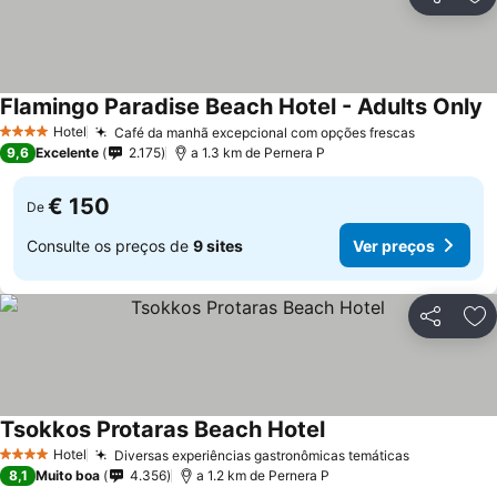
Partilhar
Ad
Flamingo Paradise Beach Hotel - Adults Only
Hotel
Café da manhã excepcional com opções frescas
4 Estrelas
9,6
Excelente
2.175
a 1.3 km de Pernera P
€ 150
De
Consulte os preços de
9 sites
Ver preços
Partilhar
Ad
Tsokkos Protaras Beach Hotel
Hotel
Diversas experiências gastronômicas temáticas
4 Estrelas
8,1
Muito boa
4.356
a 1.2 km de Pernera P