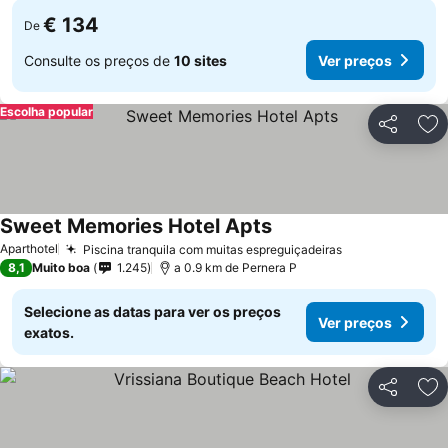
€ 134
De
Consulte os preços de
10 sites
Ver preços
Escolha popular
Partilhar
Ad
Sweet Memories Hotel Apts
Aparthotel
Piscina tranquila com muitas espreguiçadeiras
8,1
Muito boa
1.245
a 0.9 km de Pernera P
Selecione as datas para ver os preços
Ver preços
exatos.
Partilhar
Ad