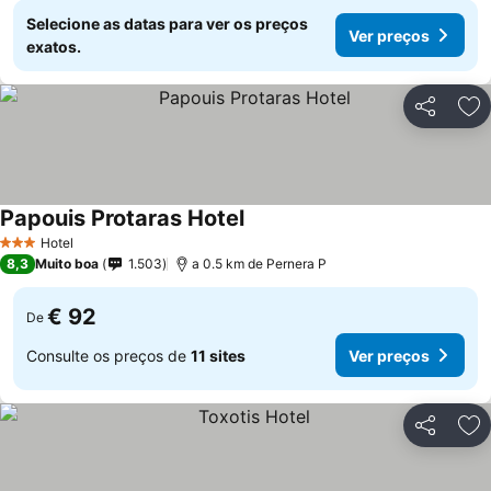
Selecione as datas para ver os preços
Ver preços
exatos.
Partilhar
Ad
Papouis Protaras Hotel
Hotel
3 Estrelas
8,3
Muito boa
1.503
a 0.5 km de Pernera P
€ 92
De
Consulte os preços de
11 sites
Ver preços
Partilhar
Ad