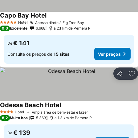
Capo Bay Hotel
Hotel
Acesso direto à Fig Tree Bay
5 Estrelas
9,0
Excelente
6.668
a 2.1 km de Pernera P
€ 141
De
Consulte os preços de
15 sites
Ver preços
Partilhar
Ad
Odessa Beach Hotel
Hotel
Ampla área de bem-estar e lazer
4 Estrelas
8,2
Muito boa
5.363
a 1.3 km de Pernera P
€ 139
De