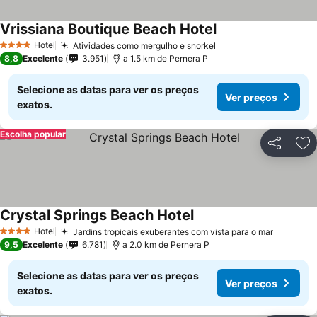
Vrissiana Boutique Beach Hotel
Hotel
Atividades como mergulho e snorkel
4 Estrelas
8,8
Excelente
3.951
a 1.5 km de Pernera P
Selecione as datas para ver os preços
Ver preços
exatos.
Escolha popular
Partilhar
Ad
Crystal Springs Beach Hotel
Hotel
Jardins tropicais exuberantes com vista para o mar
4 Estrelas
9,5
Excelente
6.781
a 2.0 km de Pernera P
Selecione as datas para ver os preços
Ver preços
exatos.