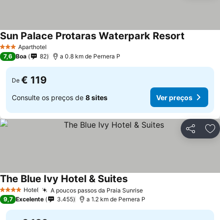
Sun Palace Protaras Waterpark Resort
Aparthotel
3 Estrelas
7,6
Boa
82
a 0.8 km de Pernera P
€ 119
De
Consulte os preços de
8 sites
Ver preços
Partilhar
Ad
The Blue Ivy Hotel & Suites
Hotel
A poucos passos da Praia Sunrise
4 Estrelas
9,7
Excelente
3.455
a 1.2 km de Pernera P