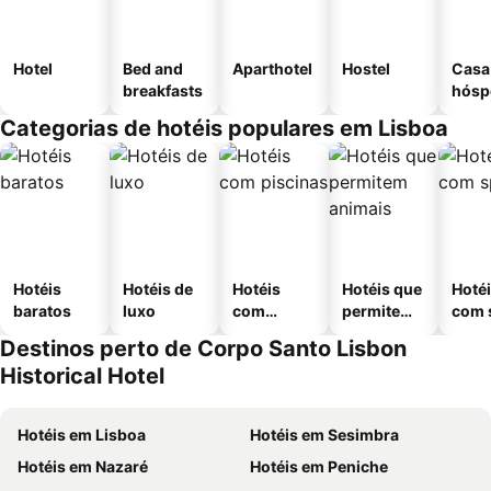
Hotel
Bed and
Aparthotel
Hostel
Casa
breakfasts
hósp
Categorias de hotéis populares em Lisboa
Hotéis
Hotéis de
Hotéis
Hotéis que
Hoté
baratos
luxo
com
permitem
com 
piscinas
animais
Destinos perto de Corpo Santo Lisbon
Historical Hotel
Hotéis em Lisboa
Hotéis em Sesimbra
Hotéis em Nazaré
Hotéis em Peniche