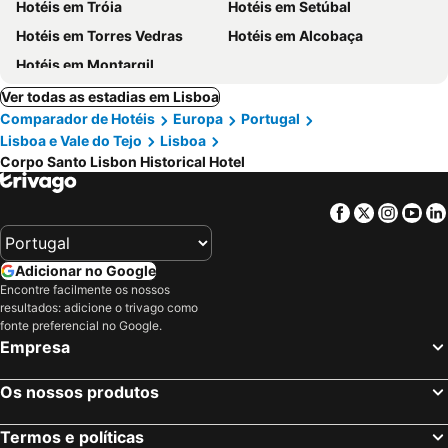
Hotéis em Tróia
Hotéis em Setúbal
Hotéis em Torres Vedras
Hotéis em Alcobaça
Hotéis em Montargil
Ver todas as estadias em Lisboa
Comparador de Hotéis
Europa
Portugal
Lisboa e Vale do Tejo
Lisboa
Corpo Santo Lisbon Historical Hotel
Facebook
Twitter
Insta
Yo
Adicionar no Google
Encontre facilmente os nossos
resultados: adicione o trivago como
fonte preferencial no Google.
Empresa
Os nossos produtos
Termos e políticas