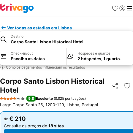
Favoritos
Iniciar
Me
Ver todas as estadias em Lisboa
Destino
Corpo Santo Lisbon Historical Hotel
Check-in/out
Hóspedes e quartos
Escolha as datas
2 hóspedes, 1 quarto.
Como os pagamentos influenciam os resultados
Corpo Santo Lisbon Historical
Hotel
Partilhar
Ad
Hotel
9,8
Excelente
(
8.825 pontuações
)
5 Estrelas
Largo Corpo Santo 25, 1200-129, Lisboa, Portugal
€ 210
€ 210
de
de
Consulte os preços de
18 sites
Consulte os preços de
18 sites