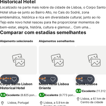
Historical Hotel
Localizado na parte mais nobre da cidade de Lisboa, o Corpo Santo
Hotel situa-se junto ao Bairro Alto, no Cais do Sodré, zona
emblemática, histórica e rica em diversidade cultural, junto ao rio
Tejo este novo hotel nasceu para lhe proporcionar momentos de
bem-estar, alegria, história, cultura e glamour... Com uma
Comparar com estadias semelhantes
gastronomia de excelência, o Corpo Santo Hotel possui um
restaurante com capacidade para 70 pessoas com vista
Alojamento selecionado
Alojamentos semelhantes
privilegiada para uma das ruas mais carismáticas de Lisboa. No
Centro da capital, 5 minutos a pé para a noite do bairro alto, para as
compras na Baixa pombalina ou para um simples e romântico
passeio a Beira tejo, não esquecendo de apanhar o cacilheiro e
sentir o prazer de uma travessia pelo rio onde poderão desfrutar de
uma vista inigualável sobre a cidade de Lisboa que é difícil de
descrever. Desfrute a cidade de Lisboa num dos mais bem situados
hotéis, rodeado de autocarros, metro, táxis que o transportam para
Hotel
Hotel
Hotel
5 Estrelas
3 Estrelas
3 Estrelas
Partilhar
Adicionar aos favoritos
Partilhar
Adicionar aos favoritos
Partilhar
Adicionar
onde precisar, venha em negócios, ou em lazer o corpo santo hotel
Corpo Santo Lisbon
Moov Hotel Lisboa
Ikonik Lisboa
oferece-lhe o requinte de um hotel de 5 estrelas numa zona onde a
Historical Hotel
Oriente
8,9
Excelente
(
11.312
vida diurna e noturna não para, onde tudo acontece vivendo assim
9,8
8,7
Excelente
(
8.825 pontuações
Excelente
)
(
9.773 pontuações
)
uma experiência única sobre a cidade de Lisboa.
Lisboa, a 6.1 km de
Centro da cidade
Lisboa, Portugal
Lisboa, a 5.9 km de