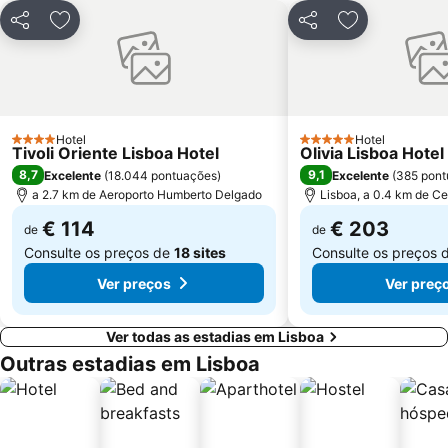
Centro Colombo
Estádio José Alvalade
Partilhar
Adicionar aos favoritos
Partilhar
Adicionar aos
Wonderland Lisboa
Algés Beach
Lumiar
Coliseu dos Recreios
Praia da Ribeira do Cavalo
Galapinhos Beach
Praça do Comércio
Telheiras
Hotel
Hotel
4 Estrelas
5 Estrelas
Tivoli Oriente Lisboa Hotel
Olivia Lisboa Hote
8,7
9,1
Excelente
(
18.044 pontuações
)
Excelente
(
385 pont
a 2.7 km de Aeroporto Humberto Delgado
Lisboa, a 0.4 km de Ce
€ 114
€ 203
de
de
Consulte os preços de
18 sites
Consulte os preços 
Ver preços
Ver preç
Ver todas as estadias em Lisboa
Outras estadias em Lisboa