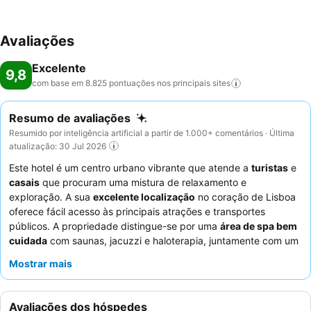
Avaliações
Excelente
9,8
com base em 8.825 pontuações nos principais
sites
Resumo de avaliações
Resumido por inteligência artificial a partir de 1.000+ comentários · Última
atualização: 30 Jul 2026
Este hotel é um centro urbano vibrante que atende a
turistas
e
casais
que procuram uma mistura de relaxamento e
exploração. A sua
excelente localização
no coração de Lisboa
oferece fácil acesso às principais atrações e transportes
públicos. A propriedade distingue-se por uma
área de spa bem
cuidada
com saunas, jacuzzi e haloterapia, juntamente com um
lounge único na cave
construído em torno de antigas muralhas
Mostrar mais
da cidade. Os hóspedes elogiam consistentemente os
funcionários excecionalmente acolhedores e atenciosos, e o
extenso buffet de pequeno-almoço
com pastelaria local e
Avaliações dos hóspedes