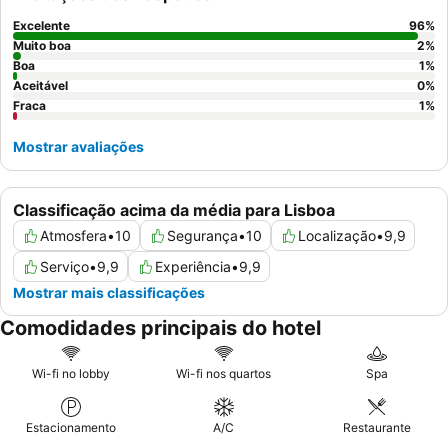
opções preparadas na hora. Para uma experiência aprimorada,
considere aproveitar os
passeios a pé gratuitos
para
Excelente
96
%
aprofundar a rica história de Lisboa.
Muito boa
2
%
Boa
1
%
Aceitável
0
%
Fraca
1
%
Mostrar avaliações
Classificação acima da média para Lisboa
Atmosfera
•
10
Segurança
•
10
Localização
•
9,9
Serviço
•
9,9
Experiência
•
9,9
Mostrar mais classificações
Comodidades principais do hotel
Wi-fi no lobby
Wi-fi nos quartos
Spa
Estacionamento
A/C
Restaurante