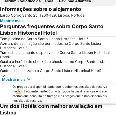
Jardim Zoológico de Lisboa
Pavilhão Atlântico
Informações sobre o alojamento
Passeio Marítimo de Algés
Benfica
Largo Corpo Santo 25, 1200-129, Lisboa, Portugal
Baixa de Lisboa
Parque Eduardo VII
Mostrar mais
Praça de Touros de Campo Pequeno
Praia das Azenhas do Mar
Perguntas frequentes sobre Corpo Santo
Estação de Caminhos de Ferro de Sete Rios
Belém
Lisbon Historical Hotel
Avenida da Liberdade
da Figueirinha
Tem piscina no Corpo Santo Lisbon Historical Hotel?
Animais de estimação são permitidos no Corpo Santo Lisbon
Marquês de Pombal
Estádio do Restelo
Historical Hotel?
Tem estacionamento disponível no Corpo Santo Lisbon Historical
Praia das Maçãs
Fonte da Telha
Hotel?
Praia Tróia Mar
Praia da Ericeira
Qual é o horário de check-in e check-out no Corpo Santo Lisbon
Historical Hotel?
Parque Natural da Arrabida
Campo Grande
Onde está localizado o Corpo Santo Lisbon Historical Hotel?
Lagoa de Albufeira
do Ouro Sesimbra
Mostrar mais
Tróia Beach
Alcântara
Os preços e a disponibilidade que recebemos dos sites de reserva
Oceanário de Lisboa
Praia da Caparica
mudam frequentemente. Como tal, pode haver diferenças entre as
ofertas que consulta no trivago e os preços que estão disponíveis
Chiado
Fundaçao Champalimaud
nos sites de reserva.
Um dos Hotéis com melhor avaliação em
Alvalade
Praça do Rossio
Lisboa
Gare do Oriente
Centro Comercial Vasco da Gama