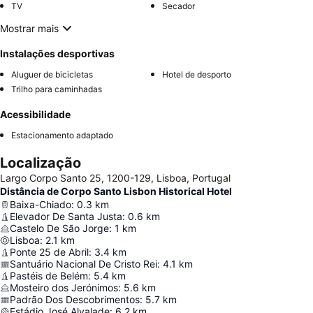
TV
Secador
Mostrar mais
Instalações desportivas
Aluguer de bicicletas
Hotel de desporto
Trilho para caminhadas
Acessibilidade
Estacionamento adaptado
Localização
Largo Corpo Santo 25, 1200-129, Lisboa, Portugal
Distância de Corpo Santo Lisbon Historical Hotel
Baixa-Chiado
:
0.3
km
Elevador De Santa Justa
:
0.6
km
Castelo De São Jorge
:
1
km
Lisboa
:
2.1
km
Ponte 25 de Abril
:
3.4
km
Santuário Nacional De Cristo Rei
:
4.1
km
Pastéis de Belém
:
5.4
km
Mosteiro dos Jerónimos
:
5.6
km
Padrão Dos Descobrimentos
:
5.7
km
Estádio José Alvalade
:
6.2
km