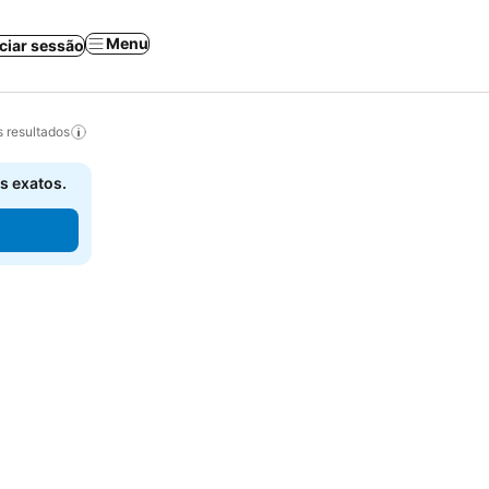
Menu
iciar sessão
 resultados
s exatos.