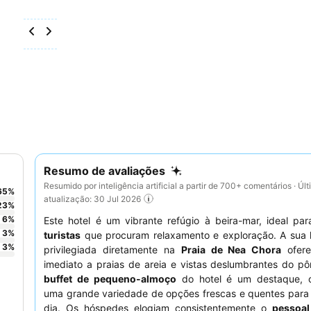
Resumo de avaliações
Resumido por inteligência artificial a partir de 700+ comentários · Úl
65
%
atualização: 30 Jul 2026
23
%
6
%
Este hotel é um vibrante refúgio à beira-mar, ideal pa
3
%
turistas
que procuram relaxamento e exploração. A sua l
3
%
privilegiada diretamente na
Praia de Nea Chora
ofere
imediato a praias de areia e vistas deslumbrantes do pô
buffet de pequeno-almoço
do hotel é um destaque, 
uma grande variedade de opções frescas e quentes para
dia. Os hóspedes elogiam consistentemente o
pessoal