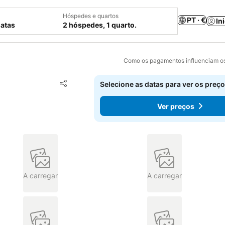
Hóspedes e quartos
PT · €
In
datas
2 hóspedes, 1 quarto.
Como os pagamentos influenciam os
Adicionar aos favoritos
Selecione as datas para ver os preço
Partilhar
Ver preços
A carregar
A carregar