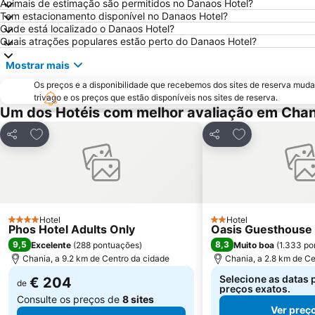
Animais de estimação são permitidos no Danaos Hotel?
Tem estacionamento disponível no Danaos Hotel?
Onde está localizado o Danaos Hotel?
Quais atrações populares estão perto do Danaos Hotel?
Mostrar mais
Os preços e a disponibilidade que recebemos dos sites de reserva muda
trivago e os preços que estão disponíveis nos sites de reserva.
Um dos Hotéis com melhor avaliação em Chan
Adicionar aos favoritos
Adicionar aos f
Partilhar
Partilhar
Hotel
Hotel
4 Estrelas
2 Estrelas
Phos Hotel Adults Only
Oasis Guesthouse
9,5
8,3
Excelente
(
288 pontuações
)
Muito boa
(
1.333 po
Chania, a 9.2 km de Centro da cidade
Chania, a 2.8 km de Ce
Selecione as datas 
€ 204
de
preços exatos.
Consulte os preços de
8 sites
Ver preç