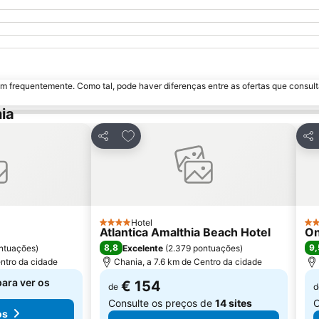
m frequentemente. Como tal, pode haver diferenças entre as ofertas que consult
ia
avoritos
Adicionar aos favoritos
Partilhar
Par
Hotel
4 Estrelas
4 E
Atlantica Amalthia Beach Hotel
On
8,8
9,
ntuações
)
Excelente
(
2.379 pontuações
)
ntro da cidade
Chania, a 7.6 km de Centro da cidade
para ver os
€ 154
de
d
Consulte os preços de
14 sites
C
os