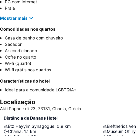
PC com Internet
Praia
Mostrar mais
Comodidades nos quartos
Casa de banho com chuveiro
Secador
Ar condicionado
Cofre no quarto
Wi-fi (quarto)
Wi-fi grátis nos quartos
Características do hotel
Ideal para a comunidade LGBTQIA+
Localização
Akti Papanikoli 23, 73131, Chania, Grécia
Distância de Danaos Hotel
Etz Hayyim Synagogue
:
0.9
km
Eleftherios Ve
Chania
:
1.1
km
Museum Of Ty