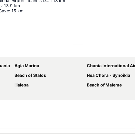
Chania International Airport "Ioannis Daskalogiannis"
:
13
km
s
:
13.9
km
 Cave
:
15
km
Ampliar mapa
hania
Agia Marina
Chania International Ai
Beach of Stalos
Nea Chora - Synoikia
Halepa
Beach of Maleme