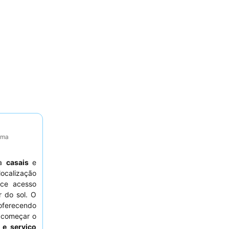
tima
ra
casais
e
ocalização
ce acesso
r do sol. O
oferecendo
 começar o
 e serviço