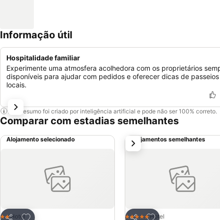
Informação útil
Hospitalidade familiar
Experimente uma atmosfera acolhedora com os proprietários sem
disponíveis para ajudar com pedidos e oferecer dicas de passeios
locais.
Este resumo foi criado por inteligência artificial e pode não ser 100% correto.
Comparar com estadias semelhantes
Alojamento selecionado
Alojamentos semelhantes
próximo
Adicionar aos favoritos
Adicionar aos favor
Hotel
Hotel
2 Estrelas
5 Estrelas