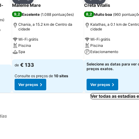
Partilhar
Partilhar
l-
Maleme Mare
Creta Vitalis
9,2
8,2
Excelente
(
1.088 pontuações
)
Muito boa
(
960 pontuaçõ
es
)
Chania, a 15.2 km de Centro da
Kalathas, a 0.1 km de Centr
cidade
cidade
a
Wi-Fi grátis
Wi-Fi grátis
Piscina
Piscina
Spa
Estacionamento
€ 133
Selecione as datas para ver 
de
preços exatos.
Consulte os preços de
10 sites
Ver preços
Ver preços
Ver todas as estadias
dias