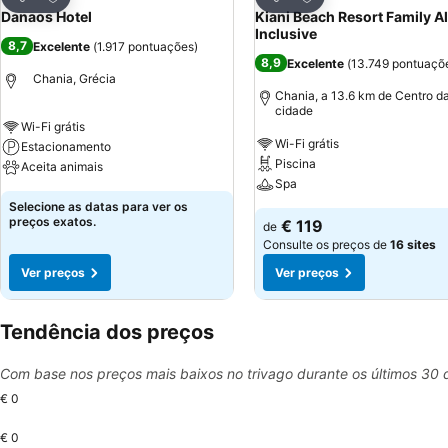
Partilhar
Partilhar
Danaos Hotel
Kiani Beach Resort Family Al
Inclusive
8,7
Excelente
(
1.917 pontuações
)
8,9
Excelente
(
13.749 pontuaçõ
Chania, Grécia
Chania, a 13.6 km de Centro d
cidade
Wi-Fi grátis
Wi-Fi grátis
Estacionamento
Piscina
Aceita animais
Spa
Selecione as datas para ver os
preços exatos.
€ 119
de
Consulte os preços de
16 sites
Ver preços
Ver preços
Tendência dos preços
Com base nos preços mais baixos no trivago durante os últimos 30 
€ 0
€ 0