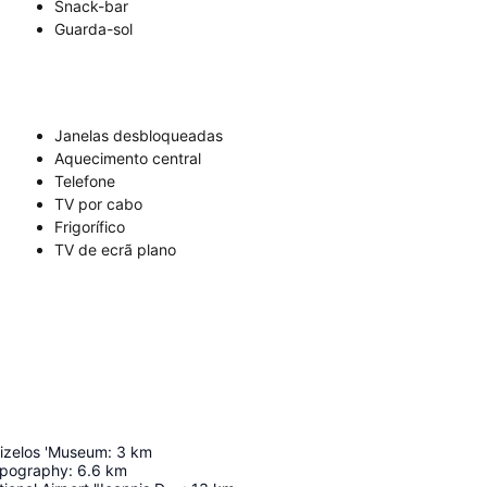
Snack-bar
Guarda-sol
Janelas desbloqueadas
Aquecimento central
Telefone
TV por cabo
Frigorífico
TV de ecrã plano
nizelos 'Museum
:
3
km
pography
:
6.6
km