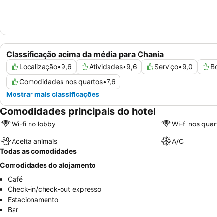
Classificação acima da média para Chania
Localização
•
9,6
Atividades
•
9,6
Serviço
•
9,0
Bo
Comodidades nos quartos
•
7,6
Mostrar mais classificações
Comodidades principais do hotel
Wi-fi no lobby
Wi-fi nos quar
Aceita animais
A/C
Todas as comodidades
Comodidades do alojamento
Café
Check-in/check-out expresso
Estacionamento
Bar