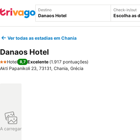
Destino
Check-in/out
Escolha as 
Ver todas as estadias em Chania
Danaos Hotel
Hotel
Excelente
(
1.917 pontuações
)
8,7
2 Estrelas
Akti Papanikoli 23, 73131, Chania, Grécia
A carregar