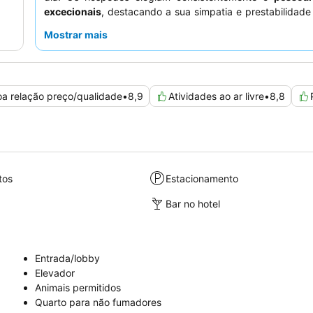
excecionais
, destacando a sua simpatia e prestabilidade
de um ambiente acolhedor e familiar. Para uma ex
Mostrar mais
verdadeiramente memorável, considere reservar um 
varanda
para desfrutar das vistas agradáveis.
a relação preço/qualidade
•
8,9
Atividades ao ar livre
•
8,8
tos
Estacionamento
Bar no hotel
Entrada/lobby
Elevador
Animais permitidos
Quarto para não fumadores