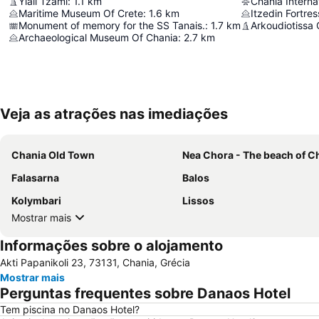
Yiali Tzami
:
1.1
km
Maritime Museum Of Crete
:
1.6
km
Itzedin Fortres
Monument of memory for the SS Tanais.
:
1.7
km
Arkoudiotissa
Archaeological Museum Of Chania
:
2.7
km
Veja as atrações nas imediações
Chania Old Town
Nea Chora - The beach of C
Falasarna
Balos
Kolymbari
Lissos
Mostrar mais
Informações sobre o alojamento
Akti Papanikoli 23, 73131, Chania, Grécia
Mostrar mais
Perguntas frequentes sobre Danaos Hotel
Tem piscina no Danaos Hotel?