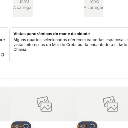
A carregar
A carregar
Vistas panorâmicas do mar e da cidade
pre
Alguns quartos selecionados oferecem varandas espaçosas
vistas pitorescas do Mar de Creta ou da encantadora cidade
Chania.
itos
Adicionar aos favoritos
Adicionar aos fav
Hotel
Hotel
4 Estrelas
3 Estrelas