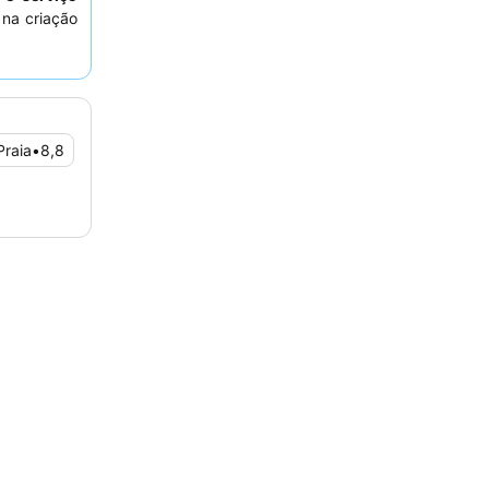
 na criação
periência
quarto com
Praia
•
8,8