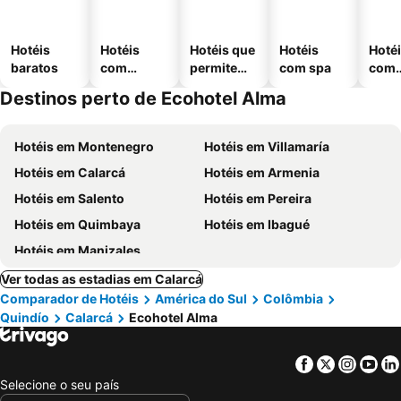
Hotéis
Hotéis
Hotéis que
Hotéis
Hoté
baratos
com
permitem
com spa
com
piscinas
animais
esta
Destinos perto de Ecohotel Alma
ment
Hotéis em Montenegro
Hotéis em Villamaría
Hotéis em Calarcá
Hotéis em Armenia
Hotéis em Salento
Hotéis em Pereira
Hotéis em Quimbaya
Hotéis em Ibagué
Hotéis em Manizales
Ver todas as estadias em Calarcá
Comparador de Hotéis
América do Sul
Colômbia
Quindío
Calarcá
Ecohotel Alma
Facebook
Twitter
Insta
Yo
Selecione o seu país