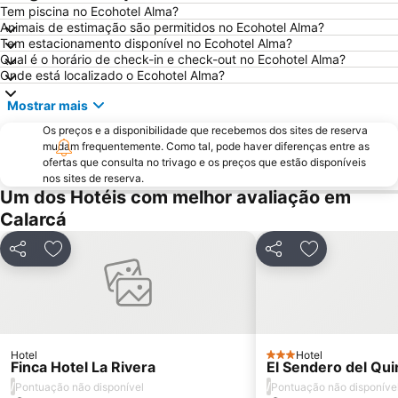
Tem piscina no Ecohotel Alma?
Animais de estimação são permitidos no Ecohotel Alma?
Tem estacionamento disponível no Ecohotel Alma?
Qual é o horário de check-in e check-out no Ecohotel Alma?
Onde está localizado o Ecohotel Alma?
Mostrar mais
Os preços e a disponibilidade que recebemos dos sites de reserva
mudam frequentemente. Como tal, pode haver diferenças entre as
ofertas que consulta no trivago e os preços que estão disponíveis
nos sites de reserva.
Um dos Hotéis com melhor avaliação em
Calarcá
Partilhar
Adicionar aos favoritos
Partilhar
Adicionar aos
Hotel
Hotel
3 Estrelas
Finca Hotel La Rivera
El Sendero del Quin
/
/
Pontuação não disponível
Pontuação não disponíve