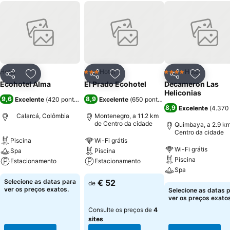
Hotel
Hotel
Hotel
3 Estrelas
4 Estrelas
Partilhar
Adicionar aos favoritos
Partilhar
Adicionar aos favoritos
Partilhar
Adicionar
Ecohotel Alma
El Prado Ecohotel
Decameron Las
Heliconias
9,6
8,9
Excelente
(
420 pontuações
)
Excelente
(
650 pontuações
)
8,9
Excelente
(
4.370
Calarcá, Colômbia
Montenegro, a 11.2 km
de Centro da cidade
Quimbaya, a 2.9 k
Centro da cidade
Piscina
Wi-Fi grátis
Wi-Fi grátis
Spa
Piscina
Piscina
Estacionamento
Estacionamento
Spa
Selecione as datas para
€ 52
de
ver os preços exatos.
Selecione as datas 
ver os preços exatos
Consulte os preços de
4
sites