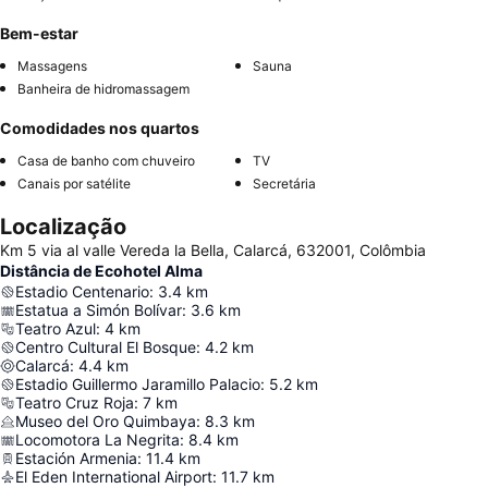
Bem-estar
Massagens
Sauna
Banheira de hidromassagem
Comodidades nos quartos
Casa de banho com chuveiro
TV
Canais por satélite
Secretária
Localização
Km 5 via al valle Vereda la Bella, Calarcá, 632001, Colômbia
Distância de Ecohotel Alma
Estadio Centenario
:
3.4
km
Estatua a Simón Bolívar
:
3.6
km
Teatro Azul
:
4
km
Centro Cultural El Bosque
:
4.2
km
Calarcá
:
4.4
km
Estadio Guillermo Jaramillo Palacio
:
5.2
km
Teatro Cruz Roja
:
7
km
Museo del Oro Quimbaya
:
8.3
km
Locomotora La Negrita
:
8.4
km
Estación Armenia
:
11.4
km
El Eden International Airport
:
11.7
km