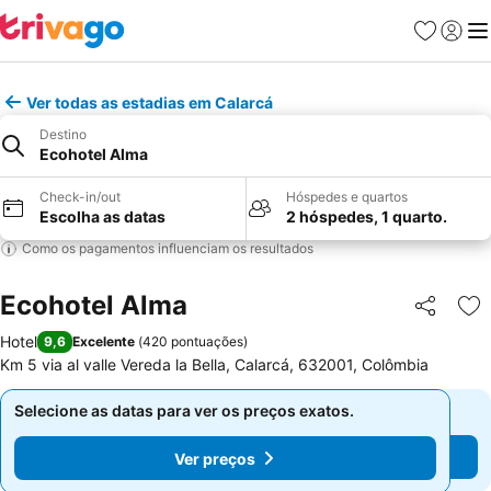
Favoritos
Iniciar
Me
Ver todas as estadias em Calarcá
Destino
Ecohotel Alma
Check-in/out
Hóspedes e quartos
Escolha as datas
2 hóspedes, 1 quarto.
Como os pagamentos influenciam os resultados
Ecohotel Alma
Partilhar
Ad
Hotel
9,6
Excelente
(
420 pontuações
)
Km 5 via al valle Vereda la Bella, Calarcá, 632001, Colômbia
Selecione as datas para ver os preços exatos.
Selecione as datas para ver os preços exatos.
Ver preços
Ver preços