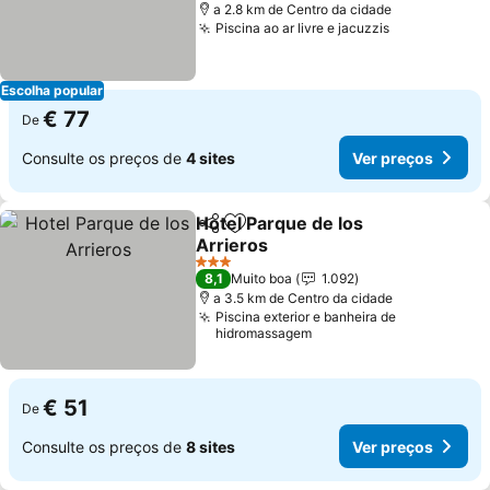
a 2.8 km de Centro da cidade
Piscina ao ar livre e jacuzzis
Ver preços
Escolha popular
€ 77
De
Consulte os preços de
4 sites
Ver preços
Hotel Parque de los
Partilhar
Adicionar aos favoritos
Arrieros
Ver preços
3 Estrelas
8,1
Muito boa
1.092
a 3.5 km de Centro da cidade
Piscina exterior e banheira de
hidromassagem
€ 51
De
Consulte os preços de
8 sites
Ver preços