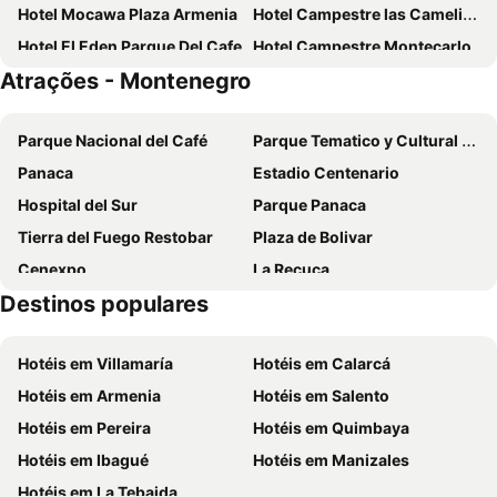
Hotel Mocawa Plaza Armenia
Hotel Campestre las Camelias
Hotel El Eden Parque Del Cafe
Hotel Campestre Montecarlo
Atrações - Montenegro
Hotel campestre las camelias
Finca Cafetera El Balso
Hotel Confortel
Ayenda San Fernando 1904
Parque Nacional del Café
Parque Tematico y Cultural Los Arrieros
El Edén Country hotel y Club Residencial
MuchoSur Filandia
Panaca
Estadio Centenario
Casa Hotel El Compadre
Hotel Mirador Las Palmas
Hospital del Sur
Parque Panaca
Tierra del Fuego Restobar
Plaza de Bolivar
Cenexpo
La Recuca
Destinos populares
Expofuturo
Eden International Airport
Catedral de Nuestra Señora de la Pobreza
Aeropuerto Internacional Matecaña
Hotéis em Villamaría
Hotéis em Calarcá
Universidad Tecnológica de Pereira
Zoológico Matecaña
Hotéis em Armenia
Hotéis em Salento
Hotéis em Pereira
Hotéis em Quimbaya
Hotéis em Ibagué
Hotéis em Manizales
Hotéis em La Tebaida