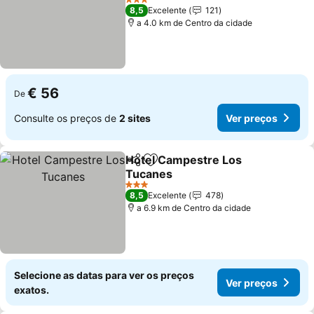
Ver preços
3 Estrelas
8,5
Excelente
121
a 4.0 km de Centro da cidade
€ 56
De
Consulte os preços de
2 sites
Ver preços
Hotel Campestre Los
Partilhar
Adicionar aos favoritos
Tucanes
Ver preços
3 Estrelas
8,5
Excelente
478
a 6.9 km de Centro da cidade
Selecione as datas para ver os preços
Ver preços
exatos.