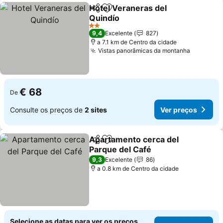
Hotel Veraneras del
Partilhar
Adicionar aos favoritos
Quindío
Ver preços
2 Estrelas
9,4
Excelente
827
a 7.1 km de Centro da cidade
Vistas panorâmicas da montanha
Ver preç
€ 68
De
Consulte os preços de
2 sites
Ver preços
Apartamento cerca del
Partilhar
Adicionar aos favoritos
Parque del Café
Ver preços
9,3
Excelente
86
a 0.8 km de Centro da cidade
Selecione as datas para ver os preços