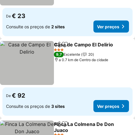
€ 23
De
Consulte os preços de
2 sites
Ver preços
Casa de Campo El Delirio
Partilhar
Adicionar aos favoritos
V
3 Estrelas
9,7
Excelente
20
a 0.7 km de Centro da cidade
€ 92
De
Consulte os preços de
3 sites
Ver preços
Finca La Colmena De Don
Partilhar
Adicionar aos favoritos
Juaco