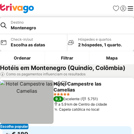
Favoritos
Iniciar
Me
Destino
Montenegro
Check-in/out
Hóspedes e quartos
Escolha as datas
2 hóspedes, 1 quarto.
Ordenar
Filtrar
Mapa
Hotéis em Montenegro (Quindío, Colômbia)
Como os pagamentos influenciam os resultados
Hotel Campestre las
Partilhar
Adicionar aos favoritos
Camelias
Ver preços
5 Estrelas
9,3
Excelente
5.751
a 5.9 km de Centro da cidade
Capela católica no local
Ver preços
Escolha popular