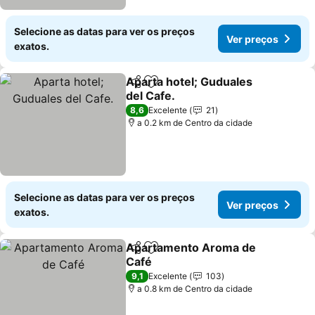
Selecione as datas para ver os preços
Ver preços
exatos.
Aparta hotel; Guduales
Partilhar
Adicionar aos favoritos
del Cafe.
Ver preços
8,6
Excelente
21
a 0.2 km de Centro da cidade
Selecione as datas para ver os preços
Ver preços
exatos.
Apartamento Aroma de
Partilhar
Adicionar aos favoritos
Café
Ver preços
9,1
Excelente
103
a 0.8 km de Centro da cidade