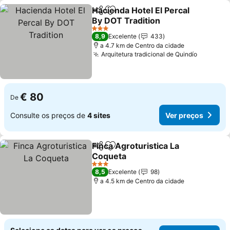
Hacienda Hotel El Percal
Partilhar
Adicionar aos favoritos
By DOT Tradition
Ver preços
3 Estrelas
8,9
Excelente
433
a 4.7 km de Centro da cidade
Arquitetura tradicional de Quindío
Ver pre
€ 80
De
Consulte os preços de
4 sites
Ver preços
Finca Agroturistica La
Partilhar
Adicionar aos favoritos
Coqueta
Ver preços
3 Estrelas
8,5
Excelente
98
a 4.5 km de Centro da cidade