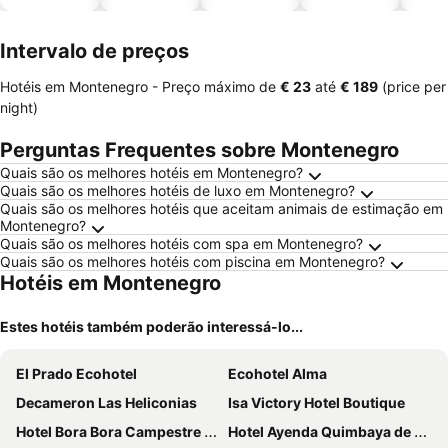
piscinas
animais
esta
ment
Intervalo de preços
Hotéis em Montenegro -
Preço máximo
de
‎€ 23
até
‎€ 189
(price per
night)
Perguntas Frequentes sobre Montenegro
Quais são os melhores hotéis em Montenegro?
Quais são os melhores hotéis de luxo em Montenegro?
Quais são os melhores hotéis que aceitam animais de estimação em
Montenegro?
Quais são os melhores hotéis com spa em Montenegro?
Quais são os melhores hotéis com piscina em Montenegro?
Hotéis em Montenegro
Estes hotéis também poderão interessá-lo...
El Prado Ecohotel
Ecohotel Alma
Decameron Las Heliconias
Isa Victory Hotel Boutique
Hotel Bora Bora Campestre Los Mangos
Hotel Ayenda Quimbaya de Oro 1903