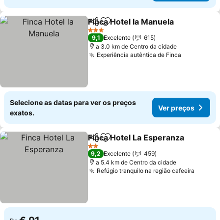
Finca Hotel la Manuela
Partilhar
Adicionar aos favoritos
Ver
3 Estrelas
9,1
Excelente
615
a 3.0 km de Centro da cidade
Experiência autêntica de Finca
Ver preço
Selecione as datas para ver os preços
Ver preços
exatos.
Finca Hotel La Esperanza
Partilhar
Adicionar aos favoritos
V
2 Estrelas
9,2
Excelente
459
a 5.4 km de Centro da cidade
Refúgio tranquilo na região cafeeira
Ver pr