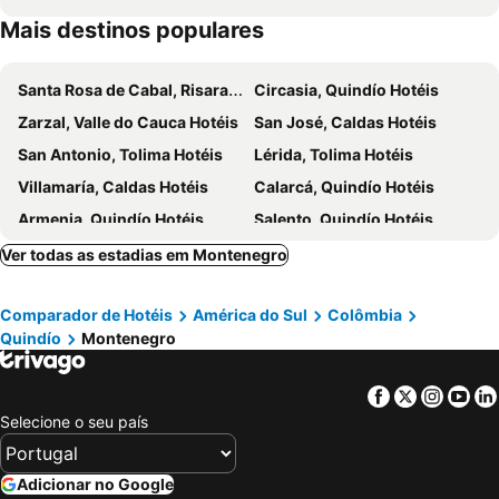
Mais destinos populares
Santa Rosa de Cabal, Risaralda Hotéis
Circasia, Quindío Hotéis
Zarzal, Valle do Cauca Hotéis
San José, Caldas Hotéis
San Antonio, Tolima Hotéis
Lérida, Tolima Hotéis
Villamaría, Caldas Hotéis
Calarcá, Quindío Hotéis
Armenia, Quindío Hotéis
Salento, Quindío Hotéis
Pereira, Risaralda Hotéis
Quimbaya, Quindío Hotéis
Ver todas as estadias em Montenegro
Ibagué, Tolima Hotéis
Manizales, Caldas Hotéis
Comparador de Hotéis
América do Sul
Colômbia
Yumbo, Valle do Cauca Hotéis
Cartagena, Bolivar Hotéis
Quindío
Montenegro
San Andres, San Andrés, Providencia and Santa Catalina Hotéis
Bogotá, Bogotá Hotéis
Medellin, Antioquia Hotéis
Santa Marta, Magdalena Hotéis
Facebook
Twitter
Insta
Yo
Cali, Valle do Cauca Hotéis
Tibasosa, Boyacá Hotéis
Selecione o seu país
Adicionar no Google