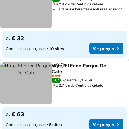
a 2.8 km de Centro da cidade
Jardins exuberantes e natureza ao redor
Ver
€ 32
De
Consulte os preços de
10 sites
Ver preços
Hotel El Eden Parque Del
Partilhar
Adicionar aos favoritos
Cafe
Ver preços
3 Estrelas
8,7
Excelente
909
a 2.7 km de Centro da cidade
€ 63
De
Consulte os preços de
5 sites
Ver preços