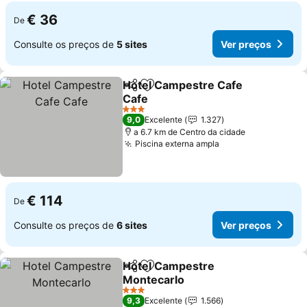
€ 36
De
Consulte os preços de
5 sites
Ver preços
Hotel Campestre Cafe
Partilhar
Adicionar aos favoritos
Cafe
Ver preços
3 Estrelas
9,0
Excelente
1.327
a 6.7 km de Centro da cidade
Piscina externa ampla
Ver preços
€ 114
De
Consulte os preços de
6 sites
Ver preços
Hotel Campestre
Partilhar
Adicionar aos favoritos
Montecarlo
Ver preços
3 Estrelas
9,3
Excelente
1.566