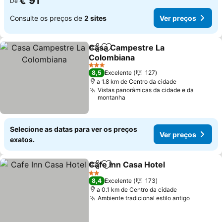
€ 91
De
Consulte os preços de
2 sites
Ver preços
Casa Campestre La
Partilhar
Adicionar aos favoritos
Colombiana
Ver preços
3 Estrelas
8,5
Excelente
127
a 1.8 km de Centro da cidade
Vistas panorâmicas da cidade e da
montanha
Selecione as datas para ver os preços
Ver preços
exatos.
Cafe Inn Casa Hotel
Partilhar
Adicionar aos favoritos
Ver pr
2 Estrelas
8,4
Excelente
173
a 0.1 km de Centro da cidade
Ambiente tradicional estilo antigo
Ver preç