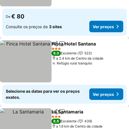
€ 80
De
Consulte os preços de
3 sites
Ver preços
Finca Hotel Santana
Partilhar
Adicionar aos favoritos
Ver pr
3 Estrelas
9,0
Excelente
523
a 2.4 km de Centro da cidade
Refúgio rural tranquilo
Ver preços
Selecione as datas para ver os preços
Ver preços
exatos.
La Santamaria
Partilhar
Adicionar aos favoritos
Ver preços
3 Estrelas
8,6
Excelente
439
a 1.6 km de Centro da cidade