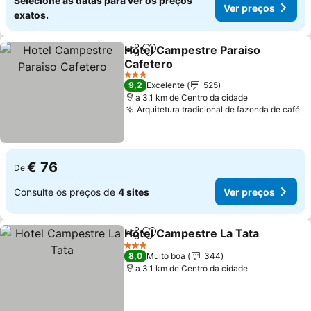
Selecione as datas para ver os preços
Ver preços
exatos.
Hotel Campestre Paraiso
Partilhar
Adicionar aos favoritos
Cafetero
Ver preços
3 Estrelas
9,2
Excelente
525
a 3.1 km de Centro da cidade
Arquitetura tradicional de fazenda de café
Ve
€ 76
De
Consulte os preços de
4 sites
Ver preços
Hotel Campestre La Tata
Partilhar
Adicionar aos favoritos
V
3 Estrelas
8,0
Muito boa
344
a 3.1 km de Centro da cidade