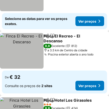
Selecione as datas para ver os preços
Ver preços
exatos.
Finca El Recreo - El
Partilhar
Adicionar aos favoritos
Descanso
Ver preços
8,8
Excelente
812
a 3.5 km de Centro da cidade
Piscina exterior aberta o ano todo
Ver pre
€ 32
De
Consulte os preços de
2 sites
Ver preços
Finca Hotel Los Girasoles
Partilhar
Adicionar aos favoritos
3 Estrelas
8,8
Excelente
424