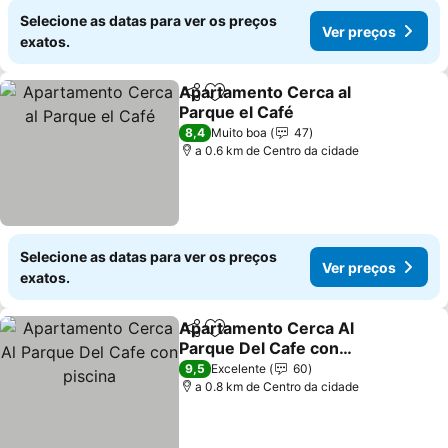
Selecione as datas para ver os preços
Ver preços
exatos.
Apartamento Cerca al
Partilhar
Adicionar aos favoritos
Parque el Café
Ver preços
8,4
Muito boa
47
a 0.6 km de Centro da cidade
Selecione as datas para ver os preços
Ver preços
exatos.
Apartamento Cerca Al
Partilhar
Adicionar aos favoritos
Parque Del Cafe con
piscina
Ver preços
9,5
Excelente
60
a 0.8 km de Centro da cidade