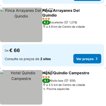
Finca Arrayanes Del
Partilhar
Adicionar aos favoritos
Quindio
Ver preços
3 Estrelas
9,2
Excelente
1.278
a 4.8 km de Centro da cidade
€ 66
De
Consulte os preços de
2 sites
Ver preços
Hotel Quindio Campestre
Partilhar
Adicionar aos favoritos
3 Estrelas
8,1
Muito boa
926
a 3.0 km de Centro da cidade
Piscina aquecida
Ver preços