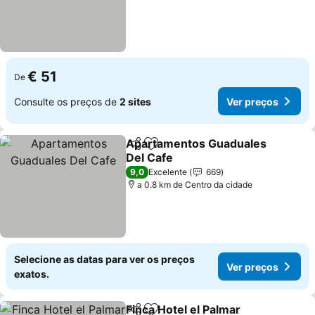
€ 51
De
Consulte os preços de
2 sites
Ver preços
Apartamentos Guaduales
Partilhar
Adicionar aos favoritos
Del Cafe
Ver preços
9,0
Excelente
669
a 0.8 km de Centro da cidade
Selecione as datas para ver os preços
Ver preços
exatos.
Finca Hotel el Palmar