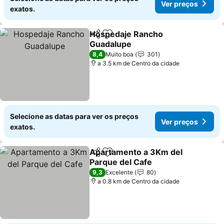
Ver preços
exatos.
Hospedaje Rancho
Partilhar
Adicionar aos favoritos
Guadalupe
Ver preços
8,4
Muito boa
301
a 3.5 km de Centro da cidade
Selecione as datas para ver os preços
Ver preços
exatos.
Apartamento a 3Km del
Partilhar
Adicionar aos favoritos
Parque del Cafe
Ver preços
9,3
Excelente
80
a 0.8 km de Centro da cidade