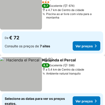
Partilhar
Adicionar aos favoritos
Ver p
3 Estrelas
9,7
Excelente
674
a 4.7 km de Centro da cidade
Piscina ao ar livre com vista para a
montanha
€ 72
De
Consulte os preços de
7 sites
Ver preços
Hacienda el Percal
Partilhar
Adicionar aos favoritos
Ver pre
8,9
Excelente
596
a 5.4 km de Centro da cidade
Ambiente natural tranquilo
Ver preços
Selecione as datas para ver os preços
Ver preços
exatos.