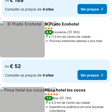
€ 189
De
Consulte os preços de
4 sites
Ver preços
El Prado Ecohotel
Partilhar
Adicionar aos favoritos
Ver preç
3 Estrelas
8,9
Excelente
650
a 11.2 km de Centro da cidade
Piscinas exteriores abertas o ano todo
Ver 
€ 52
De
Consulte os preços de
4 sites
Ver preços
Finca hotel los cocos
Partilhar
Adicionar aos favoritos
Ver p
5 Estrelas
7,5
Boa
793
a 4.0 km de Centro da cidade
Experiência autêntica em uma fazenda
colombiana