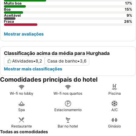
Muito boa
17
%
Boa
15
%
Aceitável
9
%
Fraca
26
%
Mostrar avaliações
Classificação acima da média para Hurghada
Atividades
•
8,2
Casa de banho
•
3,6
Mostrar mais classificações
Comodidades principais do hotel
Wi-fi no lobby
Wi-fi nos quartos
Piscina
Spa
Estacionamento
A/C
Restaurante
Bar no hotel
Ginásio
Todas as comodidades