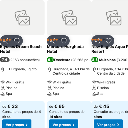
Hotel
Hotel
Hotel
4 Estrelas
4 Estrelas
4 Estrelas
Partilhar
Adicionar aos favoritos
Partilhar
Adicionar aos favoritos
Partilhar
Adicionar
Elysees Dream Beach
Mercure Hurghada
New Eagles Aqua 
Hotel
Hotel
Resort
7,4
9,1
8,3
(
2.163 pontuações
)
Excelente
(
28.263 pontuações
Muito boa
)
(
3.200
Hurghada, Egipto
Hurghada, a 14.1 km de
Hurghada, a 14.6 k
Centro da cidade
Centro da cidade
Wi-Fi grátis
Wi-Fi grátis
Wi-Fi grátis
Piscina
Piscina
Piscina
Spa
Spa
Spa
Ver preços
Ver preços
Ver preços
€ 33
€ 65
€ 45
de
de
de
Consulte os preços de
4
Consulte os preços de
Consulte os preços 
sites
14 sites
sites
Ver preços
Ver preços
Ver preços