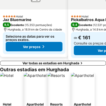
Hotel
Hotel
5 Estrelas
4 Estrelas
Jaz Bluemarine
Pickalbatros Aqua 
9,5
9,4
Excelente
(
15.353 pontuações
)
Excelente
(
12.531 p
Hurghada, a 18.9 km de Centro da cidade
Hurghada, a 14.9 km d
Selecione as datas para ver os
€ 161
de
preços exatos.
Consulte os preços 
Ver preços
Ver 
Ver todas as estadias em Hurghada
Outras estadias em Hurghada
Hotel
Aparthotel
Resorts
Aparthotel