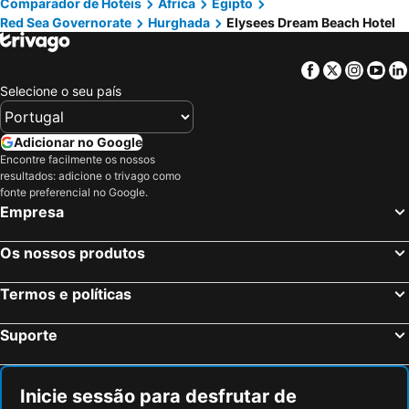
Comparador de Hotéis
África
Egipto
Red Sea Governorate
Hurghada
Elysees Dream Beach Hotel
Facebook
Twitter
Insta
Yo
Selecione o seu país
Adicionar no Google
Encontre facilmente os nossos
resultados: adicione o trivago como
fonte preferencial no Google.
Empresa
Os nossos produtos
Termos e políticas
Suporte
Inicie sessão para desfrutar de