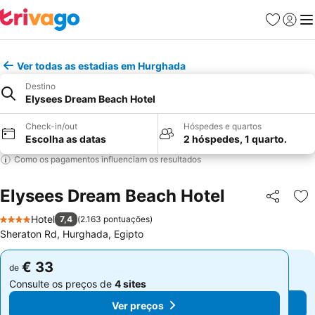
Favoritos
Iniciar
Me
Ver todas as estadias em Hurghada
Destino
Elysees Dream Beach Hotel
Check-in/out
Hóspedes e quartos
Escolha as datas
2 hóspedes, 1 quarto.
Como os pagamentos influenciam os resultados
Elysees Dream Beach Hotel
Partilhar
Ad
Hotel
7,4
(
2.163 pontuações
)
4 Estrelas
Sheraton Rd, Hurghada, Egipto
€ 33
€ 33
de
de
Consulte os preços de
4 sites
Consulte os preços de
4 sites
Ver preços
Ver preços