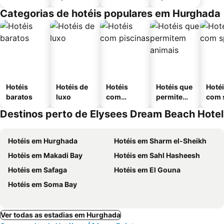
Categorias de hotéis populares em Hurghada
Hotéis
Hotéis de
Hotéis
Hotéis que
Hoté
baratos
luxo
com
permitem
com 
piscinas
animais
Destinos perto de Elysees Dream Beach Hotel
Hotéis em Hurghada
Hotéis em Sharm el-Sheikh
Hotéis em Makadi Bay
Hotéis em Sahl Hasheesh
Hotéis em Safaga
Hotéis em El Gouna
Hotéis em Soma Bay
Ver todas as estadias em Hurghada