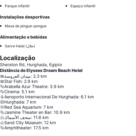
Parque infantil
Espaço infantil
Instalações desportivas
Mesa de pingue-pongue
Alimentação e bebidas
Serve Halal (حلال)
Localização
Sheraton Rd, Hurghada, Egipto
Distância de Elysees Dream Beach Hotel
ميدان العروسة
:
2.3
km
Star Fish
:
2.9
km
Arabella Azur Theatre
:
3.9
km
Cinema
:
5.1
km
Aeroporto Internacional De Hurghada
:
6.1
km
Hurghada
:
7
km
Red Sea Aquarium
:
7
km
Jasmine Theater en Bar
:
10.9
km
متحف الأسماك
:
11.6
km
Sand City Museum
:
12
km
Amphitheater
:
17.5
km