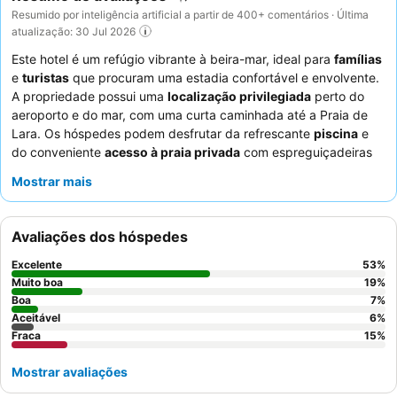
Resumido por inteligência artificial a partir de 400+ comentários · Última
atualização: 30 Jul 2026
Este hotel é um refúgio vibrante à beira-mar, ideal para
famílias
e
turistas
que procuram uma estadia confortável e envolvente.
A propriedade possui uma
localização privilegiada
perto do
aeroporto e do mar, com uma curta caminhada até a Praia de
Lara. Os hóspedes podem desfrutar da refrescante
piscina
e
do conveniente
acesso à praia privada
com espreguiçadeiras
gratuitas. Os funcionários recebem consistentemente elogios
Mostrar mais
pela sua simpatia e prestabilidade excecionais,
complementando as deliciosas e variadas ofertas de
buffet
para todas as refeições. Para uma experiência mais serena,
Avaliações dos hóspedes
considere solicitar um quarto virado para o jardim para
minimizar qualquer ruído potencial.
Excelente
53
%
Muito boa
19
%
Boa
7
%
Aceitável
6
%
Fraca
15
%
Mostrar avaliações