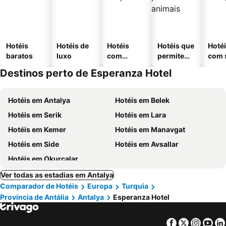
Hotéis
Hotéis de
Hotéis
Hotéis que
Hoté
baratos
luxo
com
permitem
com 
piscinas
animais
Destinos perto de Esperanza Hotel
Hotéis em Antalya
Hotéis em Belek
Hotéis em Serik
Hotéis em Lara
Hotéis em Kemer
Hotéis em Manavgat
Hotéis em Side
Hotéis em Avsallar
Hotéis em Okurcalar
Ver todas as estadias em Antalya
Comparador de Hotéis
Europa
Turquia
Província de Antália
Antalya
Esperanza Hotel
Facebook
Twitter
Insta
Yo