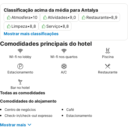
Classificação acima da média para Antalya
Atmosfera
•
10
Atividades
•
9,0
Restaurante
•
8,9
Limpeza
•
8,8
Serviço
•
8,8
Mostrar mais classificações
Comodidades principais do hotel
Wi-fi no lobby
Wi-fi nos quartos
Piscina
Estacionamento
A/C
Restaurante
Bar no hotel
Todas as comodidades
Comodidades do alojamento
Centro de negócios
Café
Check-in/check-out expresso
Estacionamento
Mostrar mais