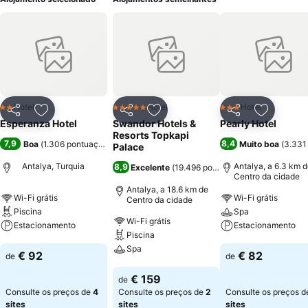
Hotel
Hotel
Hotel
2 Estrelas
5 Estrelas
3 Estrelas
Partilhar
Adicionar aos favoritos
Partilhar
Adicionar aos favoritos
Partilhar
Adicionar
Esperanza Hotel
Swandor Hotels &
Pearly Hotel
Resorts Topkapi
7,9
8,4
Boa
(
1.306 pontuações
)
Muito boa
(
3.331
Palace
Antalya, Turquia
Antalya, a 6.3 km 
8,9
Excelente
(
19.496 pontuações
)
Centro da cidade
Antalya, a 18.6 km de
Wi-Fi grátis
Wi-Fi grátis
Centro da cidade
Piscina
Spa
Wi-Fi grátis
Estacionamento
Estacionamento
Piscina
Spa
Ver preços
Ver preços
€ 92
€ 82
de
de
Ver preços
€ 159
de
Consulte os preços de
4
Consulte os preços de
2
Consulte os preços 
sites
sites
sites