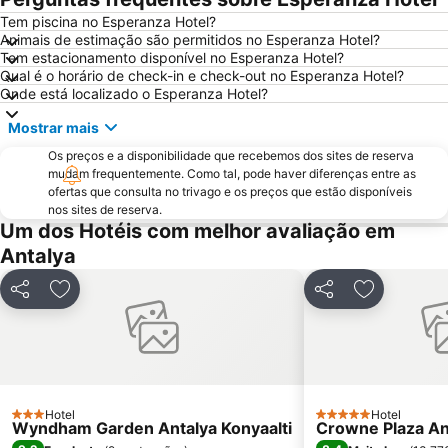
Palace of Justice
Antalya Bus Station
Tem piscina no Esperanza Hotel?
Animais de estimação são permitidos no Esperanza Hotel?
Olympos
Phaselis
Tem estacionamento disponível no Esperanza Hotel?
Qual é o horário de check-in e check-out no Esperanza Hotel?
Onde está localizado o Esperanza Hotel?
Mostrar mais
Os preços e a disponibilidade que recebemos dos sites de reserva
mudam frequentemente. Como tal, pode haver diferenças entre as
ofertas que consulta no trivago e os preços que estão disponíveis
nos sites de reserva.
Um dos Hotéis com melhor avaliação em
Antalya
Partilhar
Adicionar aos favoritos
Partilhar
Adicionar a
Hotel
Hotel
3 Estrelas
5 Estrelas
Wyndham Garden Antalya Konyaalti
Crowne Plaza An