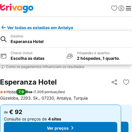
Favoritos
Iniciar
Me
Ver todas as estadias em Antalya
Destino
Esperanza Hotel
Check-in/out
Hóspedes e quartos
Escolha as datas
2 hóspedes, 1 quarto.
Como os pagamentos influenciam os resultados
Esperanza Hotel
Partilhar
Ad
Hotel
7,9
Boa
(
1.306 pontuações
)
2 Estrelas
Güzeloba, 2293. Sk., 07230, Antalya, Turquia
€ 92
€ 92
de
de
Consulte os preços de
4 sites
Consulte os preços de
4 sites
Ver preços
Ver preços