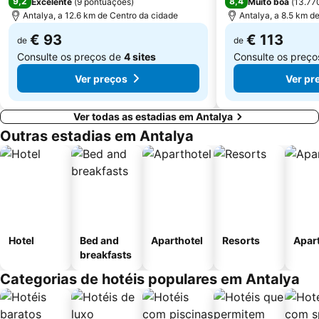
9,2
8,4
Excelente
(
9 pontuações
)
Muito boa
(
13.77
Antalya, a 12.6 km de Centro da cidade
Antalya, a 8.5 km d
€ 93
€ 113
de
de
Consulte os preços de
4 sites
Consulte os preç
Ver preços
Ver pr
Ver todas as estadias em Antalya
Outras estadias em Antalya
Hotel
Bed and
Aparthotel
Resorts
Apar
breakfasts
Categorias de hotéis populares em Antalya