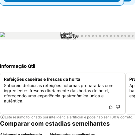
1 / 97
Informação útil
Refeições caseiras e frescas da horta
Pr
Saboreie deliciosas refeições noturnas preparadas com
Ap
ingredientes frescos diretamente das hortas do hotel,
ba
oferecendo uma experiência gastronômica única e
es
autêntica.
Este resumo foi criado por inteligência artificial e pode não ser 100% correto.
Comparar com estadias semelhantes
Alojamento selecionado
Alojamentos semelhantes