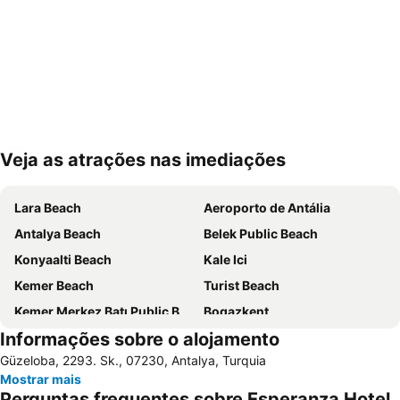
Veja as atrações nas imediações
Ampliar mapa
Lara Beach
Aeroporto de Antália
Antalya Beach
Belek Public Beach
Konyaalti Beach
Kale Ici
Kemer Beach
Turist Beach
Kemer Merkez Batı Public Beach
Bogazkent
Informações sobre o alojamento
Beach Cafe
Gazipasa Ogretmenevi Beach
Güzeloba, 2293. Sk., 07230, Antalya, Turquia
Mermerli Beach
Tekirova Beach
Mostrar mais
Lara Dido Beach
Antalya Expo Center
Perguntas frequentes sobre Esperanza Hotel