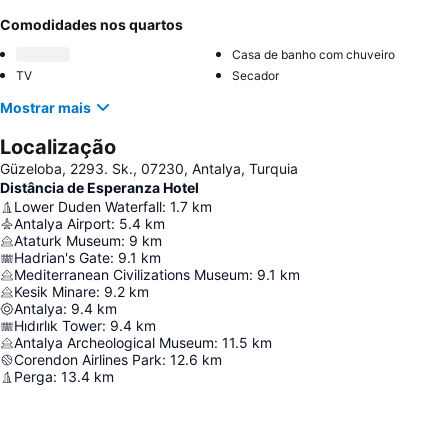
Comodidades nos quartos
Casa de banho com chuveiro
TV
Secador
Mostrar mais
Localização
Güzeloba, 2293. Sk., 07230, Antalya, Turquia
Distância de Esperanza Hotel
Lower Duden Waterfall
:
1.7
km
Antalya Airport
:
5.4
km
Ataturk Museum
:
9
km
Hadrian's Gate
:
9.1
km
Mediterranean Civilizations Museum
:
9.1
km
Kesik Minare
:
9.2
km
Antalya
:
9.4
km
Hıdırlık Tower
:
9.4
km
Antalya Archeological Museum
:
11.5
km
Corendon Airlines Park
:
12.6
km
Perga
:
13.4
km