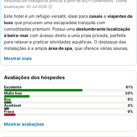
Resumido por inteligência artificial a partir de 800+ comentários · Última
atualização: 30 Jul 2026
Este hotel é um refúgio versátil, ideal para
casais
e
viajantes de
luxo
que procuram uma escapadela tranquila com
comodidades premium. Possui uma
deslumbrante localização
à beira-mar
com acesso direto a uma praia privada, perfeita
para relaxar e praticar atividades aquáticas. O destaque das
instalações é a ampla
área de spa
, que oferece várias saunas,
diversas piscinas e uma serena "Black Zone" para adultos. Os
Mostrar mais
hóspedes elogiam consistentemente os
funcionários
simpáticos e profissionais
e o
extenso buffet de pequeno-
almoço
, que inclui fruta fresca e omeletes feitas na hora. Para
Avaliações dos hóspedes
uma experiência melhorada, considere reservar um quarto num
andar superior para vistas deslumbrantes.
Excelente
61
%
Muito boa
20
%
Boa
6
%
Aceitável
4
%
Fraca
9
%
Mostrar avaliações