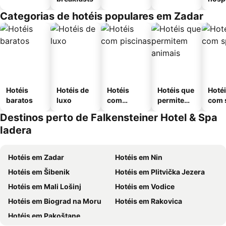
Categorias de hotéis populares em Zadar
Hotéis
Hotéis de
Hotéis
Hotéis que
Hoté
baratos
luxo
com
permitem
com 
piscinas
animais
Destinos perto de Falkensteiner Hotel & Spa
Iadera
Hotéis em Zadar
Hotéis em Nin
Hotéis em Šibenik
Hotéis em Plitvička Jezera
Hotéis em Mali Lošinj
Hotéis em Vodice
Hotéis em Biograd na Moru
Hotéis em Rakovica
Hotéis em Pakoštane