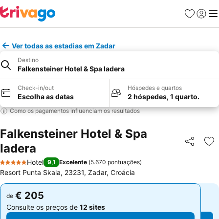
Favoritos
Iniciar
Me
Ver todas as estadias em Zadar
Destino
Falkensteiner Hotel & Spa Iadera
Check-in/out
Hóspedes e quartos
Escolha as datas
2 hóspedes, 1 quarto.
Como os pagamentos influenciam os resultados
Falkensteiner Hotel & Spa
Iadera
Partilhar
Ad
Hotel
9,1
Excelente
(
5.670 pontuações
)
5 Estrelas
Resort Punta Skala, 23231, Zadar, Croácia
€ 205
€ 205
de
de
Consulte os preços de
12 sites
Consulte os preços de
12 sites