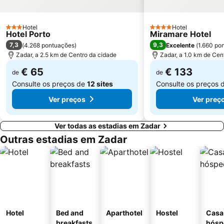
Hotel
Hotel
3 Estrelas
4 Estrelas
Hotel Porto
Miramare Hotel
7,3
9,3
(
4.268 pontuações
)
Excelente
(
1.660 po
Zadar, a 2.5 km de Centro da cidade
Zadar, a 1.0 km de Cen
€ 65
€ 133
de
de
Consulte os preços de
12 sites
Consulte os preços 
Ver preços
Ver preç
Ver todas as estadias em Zadar
Outras estadias em Zadar
Hotel
Bed and
Aparthotel
Hostel
Casa
breakfasts
hósp