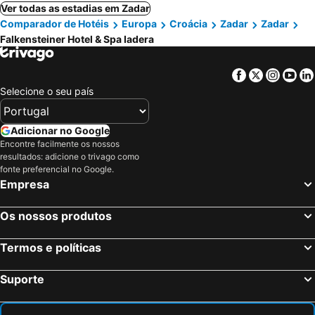
Ver todas as estadias em Zadar
Comparador de Hotéis
Europa
Croácia
Zadar
Zadar
Falkensteiner Hotel & Spa Iadera
Facebook
Twitter
Insta
Yo
Selecione o seu país
Adicionar no Google
Encontre facilmente os nossos
resultados: adicione o trivago como
fonte preferencial no Google.
Empresa
Os nossos produtos
Termos e políticas
Suporte