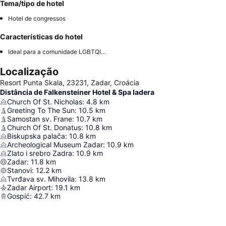
Tema/tipo de hotel
Hotel de congressos
Características do hotel
Ideal para a comunidade LGBTQIA+
Localização
Resort Punta Skala, 23231, Zadar, Croácia
Distância de Falkensteiner Hotel & Spa Iadera
Church Of St. Nicholas
:
4.8
km
Greeting To The Sun
:
10.5
km
Samostan sv. Frane
:
10.7
km
Church Of St. Donatus
:
10.8
km
Biskupska palača
:
10.8
km
Archeological Museum Zadar
:
10.9
km
Zlato i srebro Zadra
:
10.9
km
Zadar
:
11.8
km
Stanovi
:
12.2
km
Tvrđava sv. Mihovila
:
13.8
km
Zadar Airport
:
19.1
km
Gospić
:
42.7
km