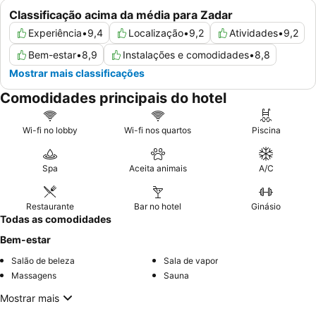
Classificação acima da média para Zadar
Experiência
•
9,4
Localização
•
9,2
Atividades
•
9,2
Bem-estar
•
8,9
Instalações e comodidades
•
8,8
Mostrar mais classificações
Comodidades principais do hotel
Wi-fi no lobby
Wi-fi nos quartos
Piscina
Spa
Aceita animais
A/C
Restaurante
Bar no hotel
Ginásio
Todas as comodidades
Bem-estar
Salão de beleza
Sala de vapor
Massagens
Sauna
Mostrar mais