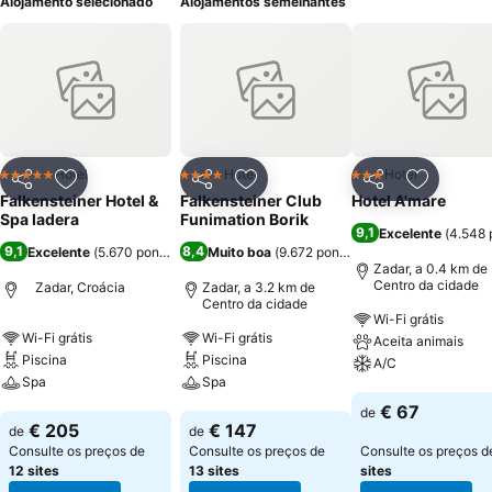
Alojamento selecionado
Alojamentos semelhantes
Hotel
Hotel
Hotel
5 Estrelas
4 Estrelas
3 Estrelas
Partilhar
Adicionar aos favoritos
Partilhar
Adicionar aos favoritos
Partilhar
Adicionar
Falkensteiner Hotel &
Falkensteiner Club
Hotel A'mare
Spa Iadera
Funimation Borik
9,1
Excelente
(
4.548 
9,1
8,4
Excelente
(
5.670 pontuações
Muito boa
)
(
9.672 pontuações
)
Zadar, a 0.4 km de
Centro da cidade
Zadar, Croácia
Zadar, a 3.2 km de
Centro da cidade
Wi-Fi grátis
Wi-Fi grátis
Wi-Fi grátis
Aceita animais
Piscina
Piscina
A/C
Spa
Spa
Ver preços
€ 67
de
Ver preços
Ver preços
€ 205
€ 147
de
de
Consulte os preços de
Consulte os preços de
Consulte os preços 
12 sites
13 sites
sites