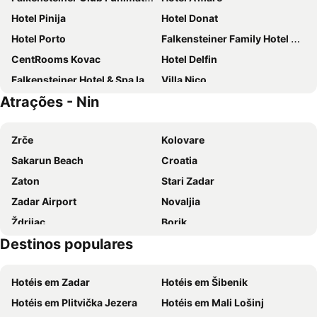
Hotel Pinija
Hotel Donat
Hotel Porto
Falkensteiner Family Hotel Diadora
CentRooms Kovac
Hotel Delfin
Falkensteiner Hotel & Spa Iadera
Villa Nico
Atrações - Nin
Hotel Marinko
Hotel Mediteran
Idassa Atrium rooms
Villa Nada
Zrče
Kolovare
Villa Triana
Glamping Villas & Mobile Homes Avalona
Sakarun Beach
Croatia
Mirabilis Residence
Hotel Preko Ugljan Island, Curio Collection by Hilton
Zaton
Stari Zadar
Villa Gravic
Diklo Beach Apartments
Zadar Airport
Novaljia
Ravkin Apartments
Green lighthouse rooms
Ždrijac
Borik
Hotel Bastion
Apartments Donat
Destinos populares
Zadar
Morske orgulje
El Mirador Rooms
Hotel Laguna
Sveta Stošije
Porto di Zadar
Hotel Vila 4M
Apartment Varga
Hotéis em Zadar
Hotéis em Šibenik
Forum
Sveti Donat
Falkensteiner Hotel Adriana
Apartments Marko
Hotéis em Plitvička Jezera
Hotéis em Mali Lošinj
Nacionalni park Paklenica
Iza banja
Villa Sonja
Apartments Puntamika