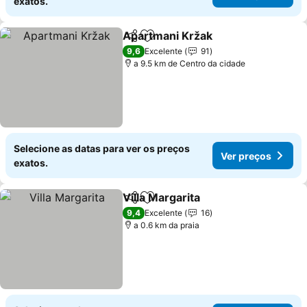
exatos.
Apartmani Kržak
Partilhar
Adicionar aos favoritos
9,6
Excelente
91
a 9.5 km de Centro da cidade
Selecione as datas para ver os preços
Ver preços
exatos.
Villa Margarita
Partilhar
Adicionar aos favoritos
9,4
Excelente
16
a 0.6 km da praia