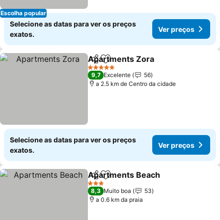
Escolha popular
Selecione as datas para ver os preços
Ver preços
exatos.
Apartments Zora
Partilhar
Adicionar aos favoritos
5 Estrelas
9,7
Excelente
56
a 2.5 km de Centro da cidade
Selecione as datas para ver os preços
Ver preços
exatos.
Apartments Beach
Partilhar
Adicionar aos favoritos
3 Estrelas
8,3
Muito boa
53
a 0.6 km da praia