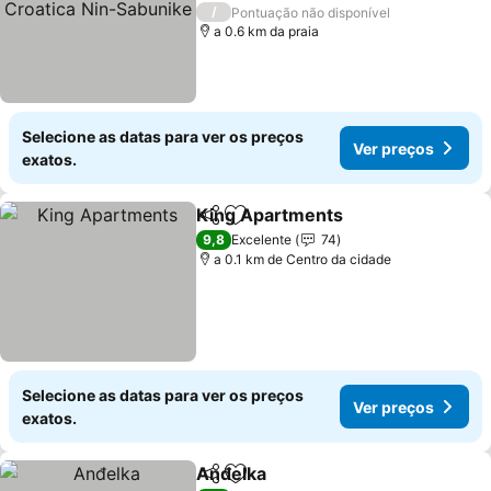
Sabunike
3 Estrelas
/
Pontuação não disponível
a 0.6 km da praia
Selecione as datas para ver os preços
Ver preços
exatos.
King Apartments
Partilhar
Adicionar aos favoritos
9,8
Excelente
74
a 0.1 km de Centro da cidade
Selecione as datas para ver os preços
Ver preços
exatos.
Anđelka
Partilhar
Adicionar aos favoritos