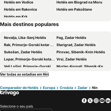
Hotéis em Vodice
Hotéis em Biograd na Moru
Tkon
Ferry Biograd-Tkon
Adriatic Biograd
Hyatt Regency Zadar
Hotéis em Rakovica
Hotéis em Pakoštane
Dražica
Grad Biograd na Moru
Zadera Accommodation
Teatro Verdi Boutique Hotel
Hotéis em Krk
House Villa Jolanda
Hidden Tree Heritage Hotel
Mais destinos populares
Tequila Apartments
Guest House Roki & Diva
Zadar
DUNATOVI DVORI Heritage Hotel
Novalja, Lika-Senj Hotéis
Pag, Zadar Hotéis
Rab, Primorje-Gorski kotar Hotéis
Starigrad, Zadar Hotéis
Sukošan, Zadar Hotéis
Pirovac, Sibenik-Knin Hotéis
Lopar, Primorje-Gorski kotar Hotéis
Vrsi, Zadar Hotéis
Veli Lošinj, Primorje-Gorski kotar Hotéis
Murter-Kornati, Sibenik-Knin Hotéis
Tisno, Sibenik-Knin Hotéis
Bihać, Cantão Uma-Sana Hotéis
Ver todas as estadias em Nin
Senj, Lika-Senj Hotéis
Zaton-Nin, Zadar Hotéis
Comparador de Hotéis
Europa
Croácia
Zadar
Nin
Bibinje, Zadar Hotéis
Punat, Primorje-Gorski kotar Hotéis
Kolan, Zadar Hotéis
Lun, Lika-Senj Hotéis
Facebook
Twitter
Insta
Yo
Baska, Primorje-Gorski kotar Hotéis
Primošten, Sibenik-Knin Hotéis
Selecione o seu país
Zadar, Zadar Hotéis
Šibenik, Sibenik-Knin Hotéis