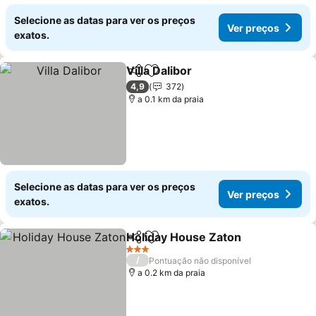
Selecione as datas para ver os preços
Ver preços
exatos.
Villa Dalibor
Partilhar
Adicionar aos favoritos
4,9
372
a 0.1 km da praia
Selecione as datas para ver os preços
Ver preços
exatos.
Holiday House Zaton
Partilhar
Adicionar aos favoritos
3 Estrelas
/
Pontuação não disponível
a 0.2 km da praia