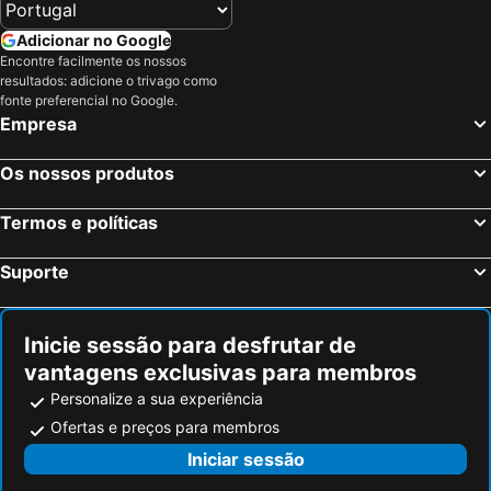
Plitvička Jezera, Lika-Senj Hotéis
Mali Lošinj, Primorje-Gorski kotar Hotéis
Adicionar no Google
Vodice, Sibenik-Knin Hotéis
Biograd na Moru, Zadar Hotéis
Encontre facilmente os nossos
resultados: adicione o trivago como
Pakoštane, Zadar Hotéis
Rogoznica, Sibenik-Knin Hotéis
fonte preferencial no Google.
Dubrovnik, Dubrovnik-Neretva Hotéis
Split, Split-Dalmatia Hotéis
Empresa
Zagreb, Zagreb Hotéis
Hvar, Split-Dalmatia Hotéis
Os nossos produtos
Poreč, Istria Hotéis
Bol, Split-Dalmatia Hotéis
Termos e políticas
Suporte
Inicie sessão para desfrutar de
vantagens exclusivas para membros
Personalize a sua experiência
Ofertas e preços para membros
Iniciar sessão