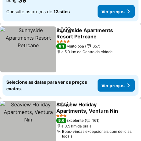
€ 39
De
Consulte os preços de
13 sites
Ver preços
Sunnyside Apartments
Partilhar
Adicionar aos favoritos
Resort Petrcane
4 Estrelas
8,1
Muito boa
657
a 5.9 km de Centro da cidade
Selecione as datas para ver os preços
Ver preços
exatos.
Seaview Holiday
Partilhar
Adicionar aos favoritos
Apartments, Ventura Nin
3 Estrelas
9,6
Excelente
161
a 0.5 km da praia
Boas-vindas excepcionais com delícias
locais