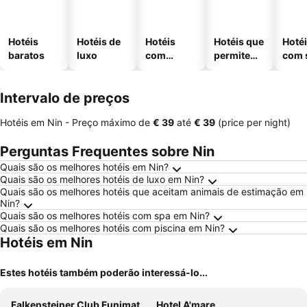
Hotéis
Hotéis de
Hotéis
Hotéis que
Hoté
baratos
luxo
com
permitem
com 
piscinas
animais
Intervalo de preços
Hotéis em Nin -
Preço máximo
de
‎€ 39
até
‎€ 39
(price per night)
Perguntas Frequentes sobre Nin
Quais são os melhores hotéis em Nin?
Quais são os melhores hotéis de luxo em Nin?
Quais são os melhores hotéis que aceitam animais de estimação em
Nin?
Quais são os melhores hotéis com spa em Nin?
Quais são os melhores hotéis com piscina em Nin?
Hotéis em Nin
Estes hotéis também poderão interessá-lo...
Falkensteiner Club Funimation Borik
Hotel A'mare