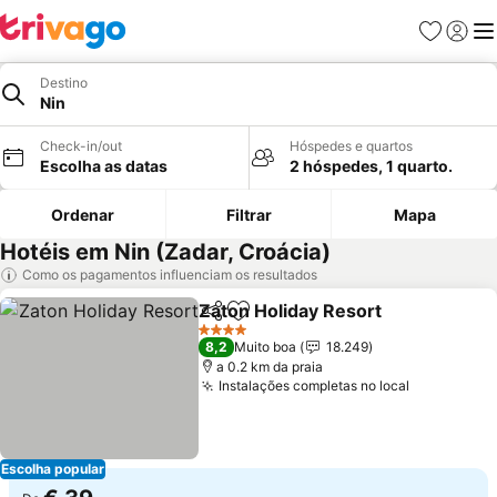
Favoritos
Iniciar
Me
Destino
Nin
Check-in/out
Hóspedes e quartos
Escolha as datas
2 hóspedes, 1 quarto.
Ordenar
Filtrar
Mapa
Hotéis em Nin (Zadar, Croácia)
Como os pagamentos influenciam os resultados
Zaton Holiday Resort
Partilhar
Adicionar aos favoritos
4 Estrelas
8,2
Muito boa
18.249
a 0.2 km da praia
Instalações completas no local
Escolha popular