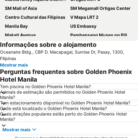
SM Mall of Asia
SM Megamall Ortigas Center
Centro Cultural das Filipinas
V Mapa LRT 2
Manila Bay
US Embassy
Makati Avenue
Pambansang Museo ng Pilipinas
Informações sobre o alojamento
Intramuros
Quiapo Church
Oceanaire Bldg., CBP D. Macapagal, Sunrise Dr, Pasay, 1300,
Abad Santos LRT 1
Manila Yacht Club
Filipinas
Ermita
Pureza LRT 2
Mostrar mais
Perguntas frequentes sobre Golden Phoenix
University of Santo Tomas
Araneta Center MRT 3
Hotel Manila
Loyola Heights
Tem piscina no Golden Phoenix Hotel Manila?
Animais de estimação são permitidos no Golden Phoenix Hotel
Manila?
Tem estacionamento disponível no Golden Phoenix Hotel Manila?
Onde está localizado o Golden Phoenix Hotel Manila?
Quais atrações populares estão perto do Golden Phoenix Hotel
Manila?
Mostrar mais