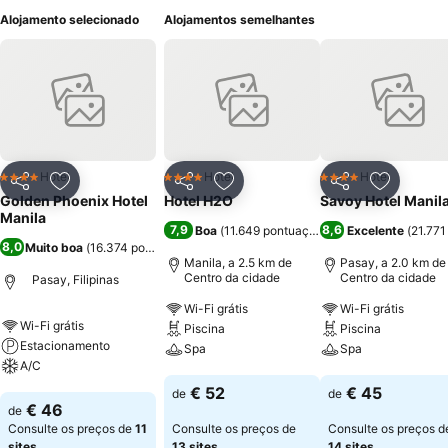
Alojamento selecionado
Alojamentos semelhantes
Hotel
Hotel
Hotel
4 Estrelas
4 Estrelas
4 Estrelas
Partilhar
Adicionar aos favoritos
Partilhar
Adicionar aos favoritos
Partilhar
Adicionar
Golden Phoenix Hotel
Hotel H2O
Savoy Hotel Manil
Manila
7,9
8,6
Boa
(
11.649 pontuações
)
Excelente
(
21.771
8,0
Muito boa
(
16.374 pontuações
)
Manila, a 2.5 km de
Pasay, a 2.0 km de
Centro da cidade
Centro da cidade
Pasay, Filipinas
Wi-Fi grátis
Wi-Fi grátis
Wi-Fi grátis
Piscina
Piscina
Estacionamento
Spa
Spa
A/C
Ver preços
Ver preços
€ 52
€ 45
de
de
Ver preços
€ 46
de
Consulte os preços de
11
Consulte os preços de
Consulte os preços d
sites
13 sites
14 sites