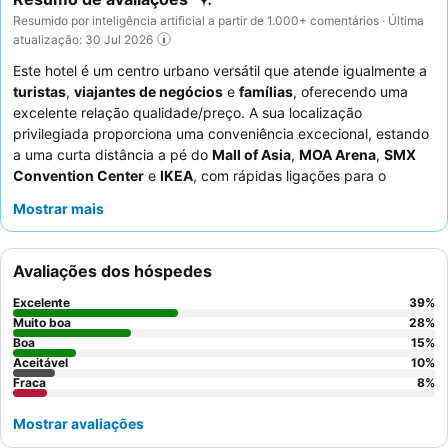
Resumido por inteligência artificial a partir de 1.000+ comentários · Última
atualização: 30 Jul 2026
Este hotel é um centro urbano versátil que atende igualmente a
turistas
,
viajantes de negócios
e
famílias
, oferecendo uma
excelente relação qualidade/preço. A sua localização
privilegiada proporciona uma conveniência excecional, estando
a uma curta distância a pé do
Mall of Asia
,
MOA Arena
,
SMX
Convention Center
e
IKEA
, com rápidas ligações para o
aeroporto. A maior comodidade da propriedade é o seu muito
Mostrar mais
elogiado
buffet de pequeno-almoço
, que apresenta uma
seleção diversificada de cozinha local e internacional. Os
hóspedes destacam consistentemente os funcionários
Avaliações dos hóspedes
excecionais, descritos como simpáticos, prestativos e
incrivelmente atenciosos, melhorando ainda mais a experiência
Excelente
39
%
gastronómica com chefs e empregados de mesa atenciosos.
Muito boa
28
%
Para uma estadia mais tranquila, os hóspedes devem considerar
Boa
15
%
Aceitável
10
%
solicitar um quarto virado para longe da rua principal.
Fraca
8
%
Mostrar avaliações