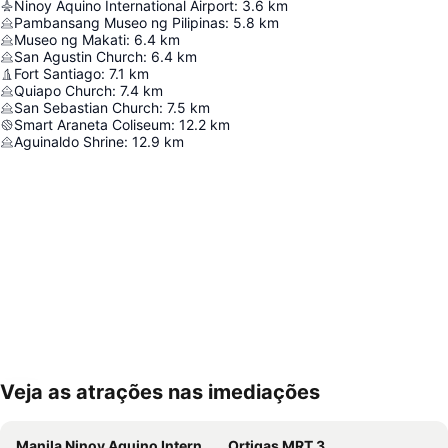
Ninoy Aquino International Airport
:
3.6
km
Pambansang Museo ng Pilipinas
:
5.8
km
Museo ng Makati
:
6.4
km
San Agustin Church
:
6.4
km
Fort Santiago
:
7.1
km
Quiapo Church
:
7.4
km
San Sebastian Church
:
7.5
km
Smart Araneta Coliseum
:
12.2
km
Aguinaldo Shrine
:
12.9
km
Veja as atrações nas imediações
Ampliar mapa
Manila Ninoy Aquino International Airport
Ortigas MRT 3