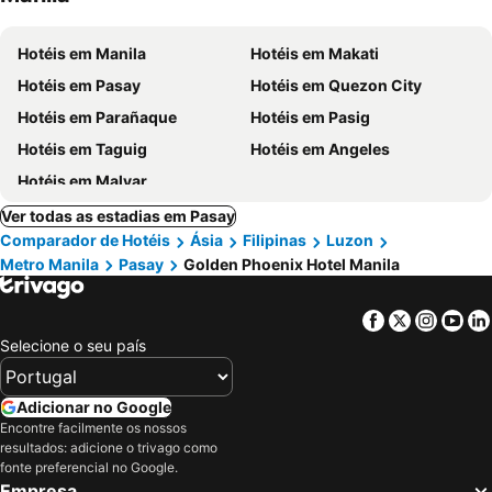
Hotéis em Manila
Hotéis em Makati
Hotéis em Pasay
Hotéis em Quezon City
Hotéis em Parañaque
Hotéis em Pasig
Hotéis em Taguig
Hotéis em Angeles
Hotéis em Malvar
Ver todas as estadias em Pasay
Comparador de Hotéis
Ásia
Filipinas
Luzon
Metro Manila
Pasay
Golden Phoenix Hotel Manila
Facebook
Twitter
Insta
Yo
Selecione o seu país
Adicionar no Google
Encontre facilmente os nossos
resultados: adicione o trivago como
fonte preferencial no Google.
Empresa