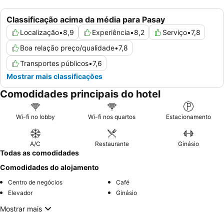
Classificação acima da média para Pasay
Localização
•
8,9
Experiência
•
8,2
Serviço
•
7,8
Boa relação preço/qualidade
•
7,8
Transportes públicos
•
7,6
Mostrar mais classificações
Comodidades principais do hotel
Wi-fi no lobby
Wi-fi nos quartos
Estacionamento
A/C
Restaurante
Ginásio
Todas as comodidades
Comodidades do alojamento
Centro de negócios
Café
Elevador
Ginásio
Mostrar mais