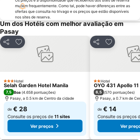
Os preços e a disponibilidade que recebemos dos sites de reserva
mudam frequentemente. Como tal, pode haver diferenças entre as
ofertas que consulta no trivago e os preços que estão disponíveis
nos sites de reserva.
Um dos Hotéis com melhor avaliação em
Pasay
Partilhar
Adicionar aos favoritos
Partilhar
Adicionar aos
Hotel
Hotel
3 Estrelas
2 Estrelas
Selah Garden Hotel Manila
OYO 431 Apollo 11 
7,5
6,5
Boa
(
4.658 pontuações
)
(
570 pontuações
)
Pasay, a 0.5 km de Centro da cidade
Pasay, a 0.7 km de Ce
€ 28
€ 14
de
de
Consulte os preços de
11 sites
Consulte os preços 
Ver preços
Ver preç