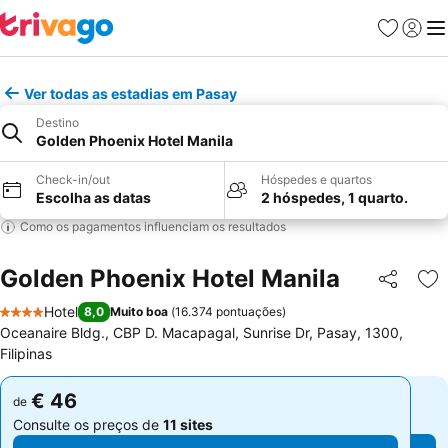
Favoritos
Iniciar
Me
Ver todas as estadias em Pasay
Destino
Golden Phoenix Hotel Manila
Check-in/out
Hóspedes e quartos
Escolha as datas
2 hóspedes, 1 quarto.
Como os pagamentos influenciam os resultados
Golden Phoenix Hotel Manila
Partilhar
Ad
Hotel
8,0
Muito boa
(
16.374 pontuações
)
4 Estrelas
Oceanaire Bldg., CBP D. Macapagal, Sunrise Dr, Pasay, 1300,
Filipinas
€ 46
€ 46
de
de
Consulte os preços de
11 sites
Consulte os preços de
11 sites