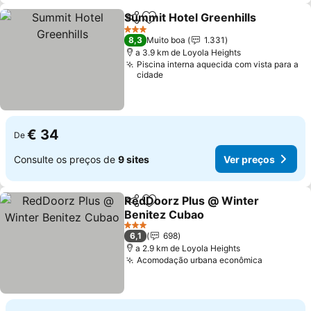
Summit Hotel Greenhills
Partilhar
Adicionar aos favoritos
V
3 Estrelas
8,3
Muito boa
1.331
a 3.9 km de Loyola Heights
Piscina interna aquecida com vista para a
cidade
€ 34
De
Consulte os preços de
9 sites
Ver preços
RedDoorz Plus @ Winter
Partilhar
Adicionar aos favoritos
Benitez Cubao
Ver preços
3 Estrelas
6,1
698
a 2.9 km de Loyola Heights
Acomodação urbana econômica
Ver preç