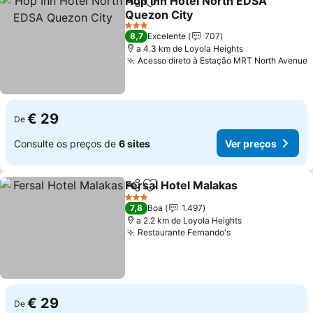
Hop Inn Hotel North EDSA
Partilhar
Adicionar aos favoritos
Quezon City
Ver preços
3 Estrelas
8,7
Excelente
707
a 4.3 km de Loyola Heights
Acesso direto à Estação MRT North Avenue
V
€ 29
De
Consulte os preços de
6 sites
Ver preços
Fersal Hotel Malakas
Partilhar
Adicionar aos favoritos
Ver p
3 Estrelas
7,8
Boa
1.497
a 2.2 km de Loyola Heights
Restaurante Fernando's
Ver preços
€ 29
De