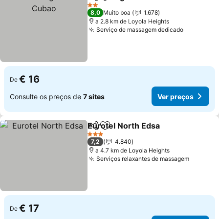
Partilhar
Adicionar aos favoritos
Ve
2 Estrelas
8,0
Muito boa
1.678
a 2.8 km de Loyola Heights
Serviço de massagem dedicado
Ver preço
€ 16
De
Consulte os preços de
7 sites
Ver preços
Eurotel North Edsa
Partilhar
Adicionar aos favoritos
Ver pre
3 Estrelas
7,2
4.840
a 4.7 km de Loyola Heights
Serviços relaxantes de massagem
Ver pre
€ 17
De