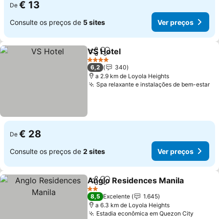
€ 13
De
Consulte os preços de
5 sites
Ver preços
VS Hotel
Partilhar
Adicionar aos favoritos
Ver preços
4 Estrelas
6,2
340
a 2.9 km de Loyola Heights
Spa relaxante e instalações de bem-estar
Ve
€ 28
De
Consulte os preços de
2 sites
Ver preços
Anglo Residences Manila
Partilhar
Adicionar aos favoritos
V
2 Estrelas
8,5
Excelente
1.645
a 6.3 km de Loyola Heights
Estadia econômica em Quezon City
Ver pr