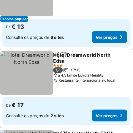
Escolha popular
€ 13
De
Consulte os preços de
6 sites
Ver preços
Hotel Dreamworld North
Partilhar
Adicionar aos favoritos
Edsa
Ver preços
3 Estrelas
7,3
3.798
a 4.5 km de Loyola Heights
Restaurante internacional no local
Ver pre
€ 17
De
Consulte os preços de
2 sites
Ver preços