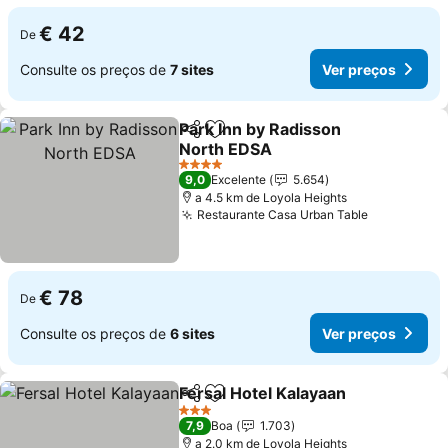
€ 42
De
Consulte os preços de
7 sites
Ver preços
Park Inn by Radisson
Partilhar
Adicionar aos favoritos
North EDSA
Ver preços
4 Estrelas
9,0
Excelente
5.654
a 4.5 km de Loyola Heights
Restaurante Casa Urban Table
Ver preço
€ 78
De
Consulte os preços de
6 sites
Ver preços
Fersal Hotel Kalayaan
Partilhar
Adicionar aos favoritos
Ver 
3 Estrelas
7,9
Boa
1.703
a 2.0 km de Loyola Heights