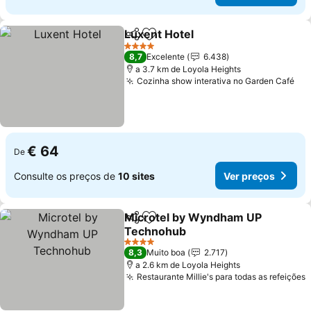
Luxent Hotel
Partilhar
Adicionar aos favoritos
Ver preços
4 Estrelas
8,7
Excelente
6.438
a 3.7 km de Loyola Heights
Cozinha show interativa no Garden Café
Ver
€ 64
De
Consulte os preços de
10 sites
Ver preços
Microtel by Wyndham UP
Partilhar
Adicionar aos favoritos
Technohub
Ver preços
4 Estrelas
8,3
Muito boa
2.717
a 2.6 km de Loyola Heights
Restaurante Millie's para todas as refeições
V