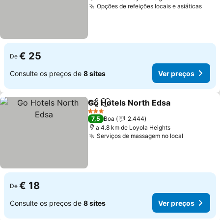
Opções de refeições locais e asiáticas
Ver 
€ 25
De
Consulte os preços de
8 sites
Ver preços
Go Hotels North Edsa
Partilhar
Adicionar aos favoritos
Ver 
3 Estrelas
7,5
Boa
2.444
a 4.8 km de Loyola Heights
Serviços de massagem no local
Ver preço
€ 18
De
Consulte os preços de
8 sites
Ver preços