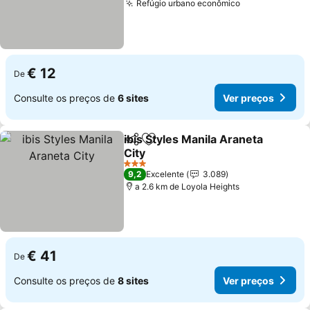
Refúgio urbano econômico
Ver preços
€ 12
De
Consulte os preços de
6 sites
Ver preços
ibis Styles Manila Araneta
Partilhar
Adicionar aos favoritos
City
Ver preços
3 Estrelas
9,2
Excelente
3.089
a 2.6 km de Loyola Heights
€ 41
De
Consulte os preços de
8 sites
Ver preços