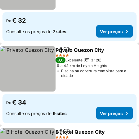
€ 32
De
Consulte os preços de
7 sites
Ver preços
Privato Quezon City
Partilhar
Adicionar aos favoritos
Ver pr
4 Estrelas
8,6
Excelente
3.128
a 4.1 km de Loyola Heights
Piscina na cobertura com vista para a
cidade
€ 34
De
Consulte os preços de
9 sites
Ver preços
B Hotel Quezon City
Partilhar
Adicionar aos favoritos
Ver p