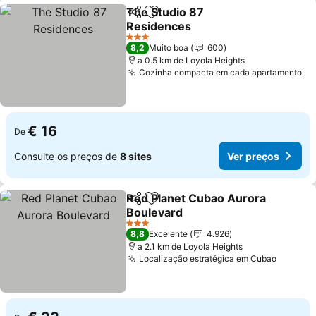
The Studio 87
Partilhar
Adicionar aos favoritos
Residences
Ver preços
3 Estrelas
8,2
Muito boa
600
a 0.5 km de Loyola Heights
Cozinha compacta em cada apartamento
Ve
€ 16
De
Consulte os preços de
8 sites
Ver preços
Red Planet Cubao Aurora
Partilhar
Adicionar aos favoritos
Boulevard
Ver preços
3 Estrelas
8,8
Excelente
4.926
a 2.1 km de Loyola Heights
Localização estratégica em Cubao
Ver pr