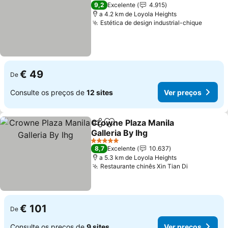
4 Estrelas
9,2
Excelente
4.915
a 4.2 km de Loyola Heights
Estética de design industrial-chique
Ver pr
€ 49
De
Consulte os preços de
12 sites
Ver preços
Crowne Plaza Manila
Partilhar
Adicionar aos favoritos
Galleria By Ihg
Ver preços
5 Estrelas
8,7
Excelente
10.637
a 5.3 km de Loyola Heights
Restaurante chinês Xin Tian Di
Ver preço
€ 101
De
Consulte os preços de
9 sites
Ver preços