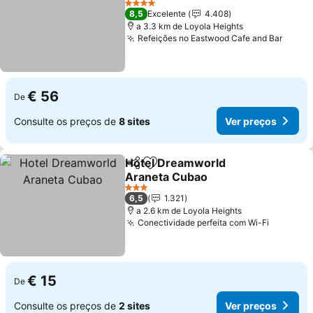
Ver preços
4 Estrelas
8,5
Excelente
4.408
a 3.3 km de Loyola Heights
Refeições no Eastwood Cafe and Bar
Ver p
€ 56
De
Consulte os preços de
8 sites
Ver preços
Hotel Dreamworld
Partilhar
Adicionar aos favoritos
Araneta Cubao
Ver preços
3 Estrelas
6,5
1.321
a 2.6 km de Loyola Heights
Conectividade perfeita com Wi-Fi
Ver pre
€ 15
De
Consulte os preços de
2 sites
Ver preços