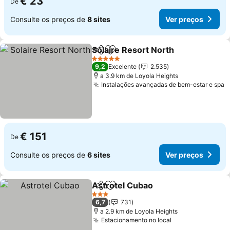
€ 23
De
Consulte os preços de
8 sites
Ver preços
Solaire Resort North
Partilhar
Adicionar aos favoritos
Ver p
5 Estrelas
9,2
Excelente
2.535
a 3.9 km de Loyola Heights
Instalações avançadas de bem-estar e spa
V
€ 151
De
Consulte os preços de
6 sites
Ver preços
Astrotel Cubao
Partilhar
Adicionar aos favoritos
Ver preços
3 Estrelas
6,7
731
a 2.9 km de Loyola Heights
Estacionamento no local
Ver preços