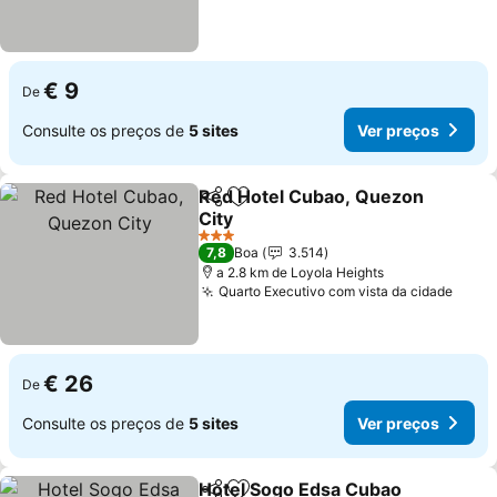
€ 9
De
Consulte os preços de
5 sites
Ver preços
Red Hotel Cubao, Quezon
Partilhar
Adicionar aos favoritos
City
Ver preços
3 Estrelas
7,8
Boa
3.514
a 2.8 km de Loyola Heights
Quarto Executivo com vista da cidade
Ver 
€ 26
De
Consulte os preços de
5 sites
Ver preços
Hotel Sogo Edsa Cubao