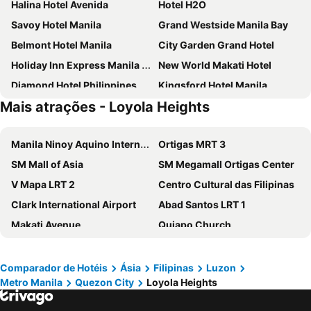
Halina Hotel Avenida
Hotel H2O
Savoy Hotel Manila
Grand Westside Manila Bay
Belmont Hotel Manila
City Garden Grand Hotel
Holiday Inn Express Manila Newport City by IHG
New World Makati Hotel
Diamond Hotel Philippines
Kingsford Hotel Manila
Mais atrações - Loyola Heights
Holiday Inn & Suites Manila Galleria By Ihg
Ramada by Wyndham Manila Central
Okada Manila
The Heritage Hotel Manila
Manila Ninoy Aquino International Airport
Ortigas MRT 3
Bayview Park Hotel Manila
The Peninsula Manila
SM Mall of Asia
SM Megamall Ortigas Center
The Bayleaf Intramuros
New Coast Hotel Manila
V Mapa LRT 2
Centro Cultural das Filipinas
1775 Adriatico Suites
The Picasso Boutique Serviced Residences
Clark International Airport
Abad Santos LRT 1
Solaire Resort Entertainment City
Golden Phoenix Hotel Manila
Makati Avenue
Quiapo Church
Conrad Manila
Holiday Inn & Suites Makati By Ihg
Pambansang Museo ng Pilipinas
Intramuros
Seda Residences Makati
Red Planet Manila Binondo
US Embassy
Manila Bay
Citadines Benavidez Makati
Miramar Hotel
Comparador de Hotéis
Ásia
Filipinas
Luzon
Metro Manila
Quezon City
Loyola Heights
Loyola Heights
Araneta Center MRT 3
OYO 769 Poblacion Suites Polaris
City Garden Hotel Makati
Pureza LRT 2
University of Santo Tomas
Dusit Thani Manila
Hyatt Regency Manila, City of Dreams