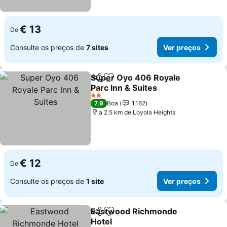
€ 13
De
Consulte os preços de
7 sites
Ver preços
Super Oyo 406 Royale
Partilhar
Adicionar aos favoritos
Parc Inn & Suites
Ver preços
2 Estrelas
7,9
Boa
1.162
a 2.5 km de Loyola Heights
€ 12
De
Consulte os preços de
1 site
Ver preços
Eastwood Richmonde
Partilhar
Adicionar aos favoritos
Hotel