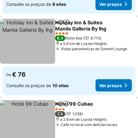
Consulte os preços de
8 sites
Ver preços
Holiday Inn & Suites
Partilhar
Adicionar aos favoritos
Manila Galleria By Ihg
Ver preços
4 Estrelas
8,3
Muito boa
8.713
a 5.4 km de Loyola Heights
Vistas panorâmicas do Summit Lounge
Ver 
€ 76
De
Consulte os preços de
10 sites
Ver preços
Hotel 99 Cubao
Partilhar
Adicionar aos favoritos
Ver preços
3 Estrelas
7,3
1.058
a 2.8 km de Loyola Heights
Café no local com delícias locais
Ver preç