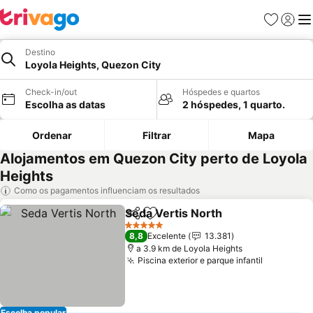
Favoritos
Iniciar
Me
Destino
Loyola Heights, Quezon City
Check-in/out
Hóspedes e quartos
Escolha as datas
2 hóspedes, 1 quarto.
Ordenar
Filtrar
Mapa
Alojamentos em Quezon City perto de Loyola
Heights
Como os pagamentos influenciam os resultados
Seda Vertis North
Partilhar
Adicionar aos favoritos
Ver preç
5 Estrelas
8,8
Excelente
13.381
a 3.9 km de Loyola Heights
Piscina exterior e parque infantil
Ver preç
Escolha popular