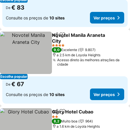
€ 83
De
Consulte os preços de
10 sites
Ver preços
Novotel Manila Araneta
Partilhar
Adicionar aos favoritos
City
Ver preços
4 Estrelas
9,0
Excelente
9.807
a 2.5 km de Loyola Heights
Acesso direto às melhores atrações da
cidade
Escolha popular
€ 67
De
Consulte os preços de
10 sites
Ver preços
Glory Hotel Cubao
Partilhar
Adicionar aos favoritos
Ver pre
2 Estrelas
8,2
Muito boa
964
a 1.6 km de Loyola Heights