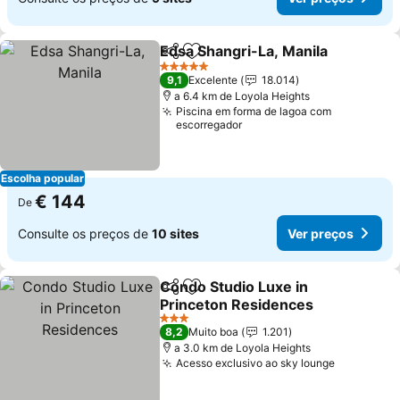
Edsa Shangri-La, Manila
Partilhar
Adicionar aos favoritos
Ve
5 Estrelas
9,1
Excelente
18.014
a 6.4 km de Loyola Heights
Piscina em forma de lagoa com
escorregador
Escolha popular
€ 144
De
Consulte os preços de
10 sites
Ver preços
Condo Studio Luxe in
Partilhar
Adicionar aos favoritos
Princeton Residences
Ver preços
3 Estrelas
8,2
Muito boa
1.201
a 3.0 km de Loyola Heights
Acesso exclusivo ao sky lounge
Ver preço