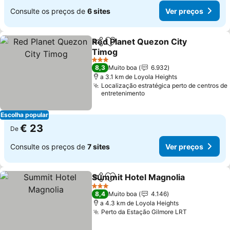
Consulte os preços de
6 sites
Ver preços
Red Planet Quezon City
Partilhar
Adicionar aos favoritos
Timog
Ver preços
3 Estrelas
8,3
Muito boa
6.932
a 3.1 km de Loyola Heights
Localização estratégica perto de centros de
entretenimento
Escolha popular
€ 23
De
Consulte os preços de
7 sites
Ver preços
Summit Hotel Magnolia
Partilhar
Adicionar aos favoritos
Ver
3 Estrelas
8,4
Muito boa
4.146
a 4.3 km de Loyola Heights
Perto da Estação Gilmore LRT
Ver preços