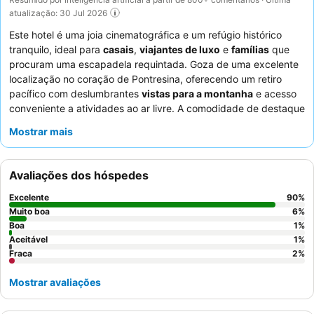
atualização: 30 Jul 2026
Este hotel é uma joia cinematográfica e um refúgio histórico
tranquilo, ideal para
casais
,
viajantes de luxo
e
famílias
que
procuram uma escapadela requintada. Goza de uma excelente
localização no coração de Pontresina, oferecendo um retiro
pacífico com deslumbrantes
vistas para a montanha
e acesso
conveniente a atividades ao ar livre. A comodidade de destaque
é a ampla
área de spa e bem-estar
, que inclui uma grande
Mostrar mais
piscina interior com vistas para a montanha, várias saunas e um
centro de fitness bem equipado. Os hóspedes elogiam
consistentemente o
staff
e o serviço excecionais, destacando o
Avaliações dos hóspedes
seu calor e profissionalismo, enquanto o
buffet de pequeno-
almoço
é realçado pela sua seleção vasta e variada de
Excelente
90
%
produtos frescos e regionais. Para uma experiência melhorada,
Muito boa
6
%
considere reservar uma das suites lindamente renovadas para
Boa
1
%
Aceitável
1
%
desfrutar de bastante espaço e vistas deslumbrantes.
Fraca
2
%
Mostrar avaliações