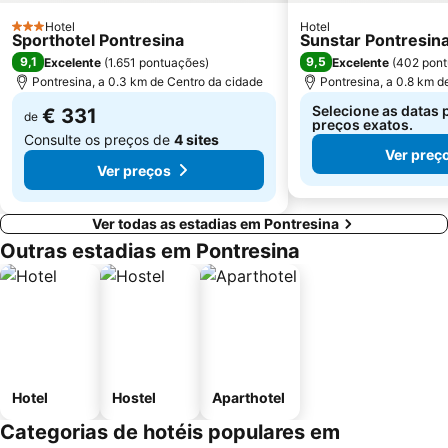
Hotel
Hotel
3 Estrelas
Sporthotel Pontresina
Sunstar Pontresin
9,1
9,5
Excelente
(
1.651 pontuações
)
Excelente
(
402 pon
Pontresina, a 0.3 km de Centro da cidade
Pontresina, a 0.8 km d
Selecione as datas 
€ 331
de
preços exatos.
Consulte os preços de
4 sites
Ver preç
Ver preços
Ver todas as estadias em Pontresina
Outras estadias em Pontresina
Hotel
Hostel
Aparthotel
Categorias de hotéis populares em