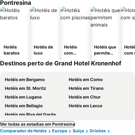
Pontresina
Hotéis
Hotéis de
Hotéis
Hotéis que
Hoté
baratos
luxo
com
permitem
com 
piscinas
animais
Destinos perto de Grand Hotel Kronenhof
Hotéis em Bergamo
Hotéis em Como
Hotéis em St. Moritz
Hotéis em Tirano
Hotéis em Lugano
Hotéis em Chur
Hotéis em Bellagio
Hotéis em Lecco
Hotéis em Riva del Garda
Ver todas as estadias em Pontresina
Comparador de Hotéis
Europa
Suíça
Grisões