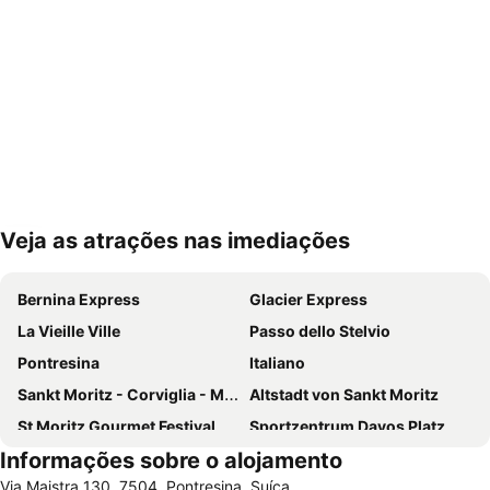
Veja as atrações nas imediações
Ampliar mapa
Bernina Express
Glacier Express
La Vieille Ville
Passo dello Stelvio
Pontresina
Italiano
Sankt Moritz - Corviglia - Marguns
Altstadt von Sankt Moritz
St Moritz Gourmet Festival
Sportzentrum Davos Platz
Informações sobre o alojamento
White Turf
Davos Rinerhorn
Via Maistra 130, 7504, Pontresina, Suíça
Iglu Dorf Davos-Klosters
Stelvio National Park