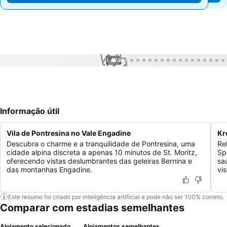
1 / 76
Informação útil
Vila de Pontresina no Vale Engadine
Kr
Descubra o charme e a tranquilidade de Pontresina, uma
Re
cidade alpina discreta a apenas 10 minutos de St. Moritz,
Sp
oferecendo vistas deslumbrantes das geleiras Bernina e
sa
das montanhas Engadine.
vi
Este resumo foi criado por inteligência artificial e pode não ser 100% correto.
Comparar com estadias semelhantes
Alojamento selecionado
Alojamentos semelhantes