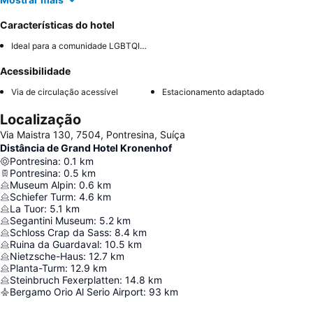
Características do hotel
Ideal para a comunidade LGBTQIA+
Acessibilidade
Via de circulação acessível
Estacionamento adaptado
Localização
Via Maistra 130, 7504, Pontresina, Suíça
Distância de Grand Hotel Kronenhof
Pontresina
:
0.1
km
Pontresina
:
0.5
km
Museum Alpin
:
0.6
km
Schiefer Turm
:
4.6
km
La Tuor
:
5.1
km
Segantini Museum
:
5.2
km
Schloss Crap da Sass
:
8.4
km
Ruina da Guardaval
:
10.5
km
Nietzsche-Haus
:
12.7
km
Planta-Turm
:
12.9
km
Steinbruch Fexerplatten
:
14.8
km
Bergamo Orio Al Serio Airport
:
93
km