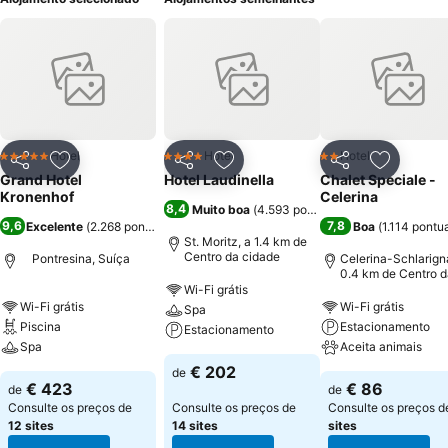
Hotel
Hotel
Hotel
5 Estrelas
4 Estrelas
2 Estrelas
Partilhar
Adicionar aos favoritos
Partilhar
Adicionar aos favoritos
Partilhar
Adicionar
Grand Hotel
Hotel Laudinella
Chalet Speciale -
Kronenhof
Celerina
8,4
Muito boa
(
4.593 pontuações
)
9,6
7,8
Excelente
(
2.268 pontuações
)
Boa
(
1.114 pontu
St. Moritz, a 1.4 km de
Centro da cidade
Pontresina, Suíça
Celerina-Schlarign
0.4 km de Centro d
cidade
Wi-Fi grátis
Wi-Fi grátis
Wi-Fi grátis
Spa
Piscina
Estacionamento
Estacionamento
Spa
Aceita animais
€ 202
de
€ 423
€ 86
de
de
Consulte os preços de
Consulte os preços de
Consulte os preços 
12 sites
14 sites
sites