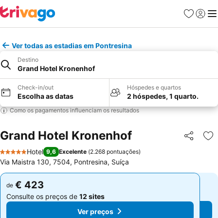
Favoritos
Iniciar
Me
Ver todas as estadias em Pontresina
Destino
Grand Hotel Kronenhof
Check-in/out
Hóspedes e quartos
Escolha as datas
2 hóspedes, 1 quarto.
Como os pagamentos influenciam os resultados
Grand Hotel Kronenhof
Partilhar
Ad
Hotel
9,6
Excelente
(
2.268 pontuações
)
5 Estrelas
Via Maistra 130, 7504, Pontresina, Suíça
€ 423
€ 423
de
de
Consulte os preços de
12 sites
Consulte os preços de
12 sites
Ver preços
Ver preços