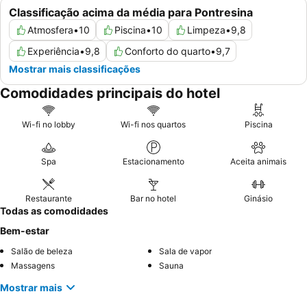
Classificação acima da média para Pontresina
Atmosfera
•
10
Piscina
•
10
Limpeza
•
9,8
Experiência
•
9,8
Conforto do quarto
•
9,7
Mostrar mais classificações
Comodidades principais do hotel
Wi-fi no lobby
Wi-fi nos quartos
Piscina
Spa
Estacionamento
Aceita animais
Restaurante
Bar no hotel
Ginásio
Todas as comodidades
Bem-estar
Salão de beleza
Sala de vapor
Massagens
Sauna
Mostrar mais