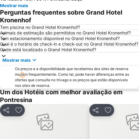
Mostrar mais
St Moritzersee
Bahnhof Sankt Moritz
Perguntas frequentes sobre Grand Hotel
Opera Festival Engadin St Moritz
Flüelapass
Kronenhof
Arosa
Lenzerheide
Tem piscina no Grand Hotel Kronenhof?
Animais de estimação são permitidos no Grand Hotel Kronenhof?
Wild Girls on Snow
Tem estacionamento disponível no Grand Hotel Kronenhof?
Qual é o horário de check-in e check-out no Grand Hotel Kronenhof?
Onde está localizado o Grand Hotel Kronenhof?
Mostrar mais
Os preços e a disponibilidade que recebemos dos sites de reserva
mudam frequentemente. Como tal, pode haver diferenças entre as
ofertas que consulta no trivago e os preços que estão disponíveis
nos sites de reserva.
Um dos Hotéis com melhor avaliação em
Pontresina
Partilhar
Adicionar aos favoritos
Partilhar
Adicionar aos